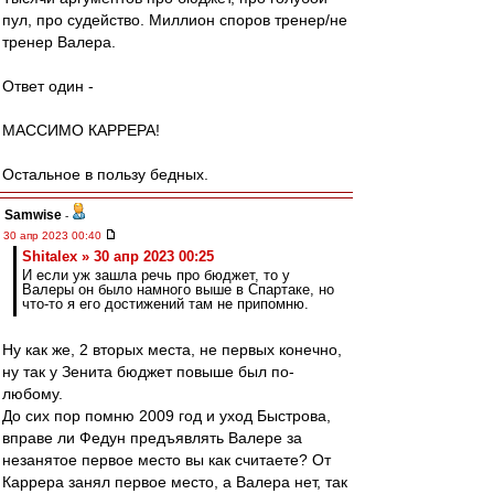
пул, про судейство. Миллион споров тренер/не
тренер Валера.
Ответ один -
МАССИМО КАРРЕРА!
Остальное в пользу бедных.
Samwise
-
30 апр 2023 00:40
Shitalex » 30 апр 2023 00:25
И если уж зашла речь про бюджет, то у
Валеры он было намного выше в Спартаке, но
что-то я его достижений там не припомню.
Ну как же, 2 вторых места, не первых конечно,
ну так у Зенита бюджет повыше был по-
любому.
До сих пор помню 2009 год и уход Быстрова,
вправе ли Федун предъявлять Валере за
незанятое первое место вы как считаете? От
Каррера занял первое место, а Валера нет, так