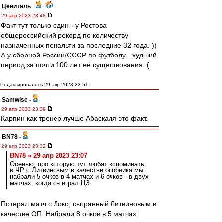
Ценитель
-
29 апр 2023 23:48
Факт тут только один - у Ростова
общероссийский рекорд по количеству
назначенных пенальти за последние 32 года. ))
А у сборной России/СССР по футболу - худший
период за почти 100 лет её существования. (
Редактировалось 29 апр 2023 23:51
Samwise
-
29 апр 2023 23:39
Карпин как тренер лучше Абаскаля это факт.
BN78
-
29 апр 2023 23:32
BN78 » 29 апр 2023 23:07
Осенью, про которую тут любят вспоминать,
в ЧР с Литвиновым в качестве опорника мы
набрали 5 очков в 4 матчах и 6 очков - в двух
матчах, когда он играл ЦЗ.
Потерял матч с Локо, сыгранный Литвиновым в
качестве ОП. Набрали 8 очков в 5 матчах.