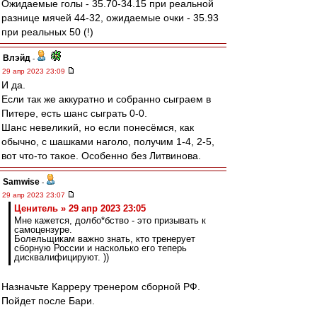
Ожидаемые голы - 35.70-34.15 при реальной
разнице мячей 44-32, ожидаемые очки - 35.93
при реальных 50 (!)
Влэйд
-
29 апр 2023 23:09
И да.
Если так же аккуратно и собранно сыграем в
Питере, есть шанс сыграть 0-0.
Шанс невеликий, но если понесёмся, как
обычно, с шашками наголо, получим 1-4, 2-5,
вот что-то такое. Особенно без Литвинова.
Samwise
-
29 апр 2023 23:07
Ценитель » 29 апр 2023 23:05
Мне кажется, долбо*бство - это призывать к
самоцензуре.
Болельщикам важно знать, кто тренерует
сборную России и насколько его теперь
дисквалифицируют. ))
Назначьте Карреру тренером сборной РФ.
Пойдет после Бари.