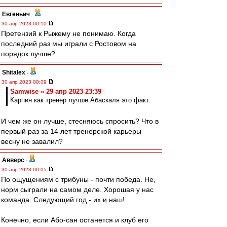
Евгеньич
-
30 апр 2023 00:10
Претензий к Рыжему не понимаю. Когда
последний раз мы играли с Ростовом на
порядок лучше?
Shitalex
-
30 апр 2023 00:09
Samwise » 29 апр 2023 23:39
Карпин как тренер лучше Абаскаля это факт.
И чем же он лучше, стесняюсь спросить? Что в
первый раз за 14 лет тренерской карьеры
весну не завалил?
Авверс
-
30 апр 2023 00:05
По ощущениям с трибуны - почти победа. Не,
норм сыграли на самом деле. Хорошая у нас
команда. Следующий год - их и наш!
Конечно, если Або-сан останется и клуб его