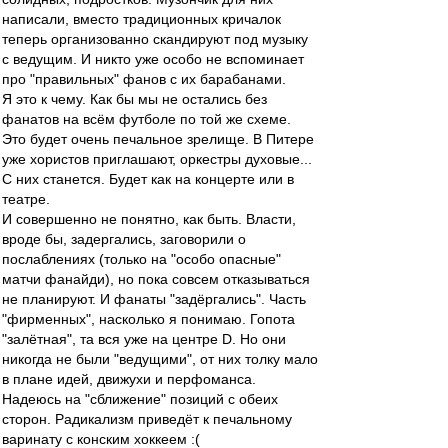
написали, вместо традиционных кричалок
теперь организованно скандируют под музыку
с ведущим. И никто уже особо не вспоминает
про "правильных" фанов с их барабанами.
Я это к чему. Как бы мы не остались без
фанатов на всём футболе по той же схеме.
Это будет очень печальное зрелище. В Питере
уже хористов приглашают, оркестры духовые...
С них станется. Будет как на концерте или в
театре.
И совершенно не понятно, как быть. Власти,
вроде бы, задергались, заговорили о
послаблениях (только на "особо опасные"
матчи фанайди), но пока совсем отказываться
не планируют. И фанаты "задёргались". Часть
"фирменных", насколько я понимаю. Гопота
"залётная", та вся уже на центре D. Но они
никогда не были "ведущими", от них толку мало
в плане идей, движухи и перфоманса.
Надеюсь на "сближение" позиций с обеих
сторон. Радикализм приведёт к печальному
варинату с конским хоккеем :(