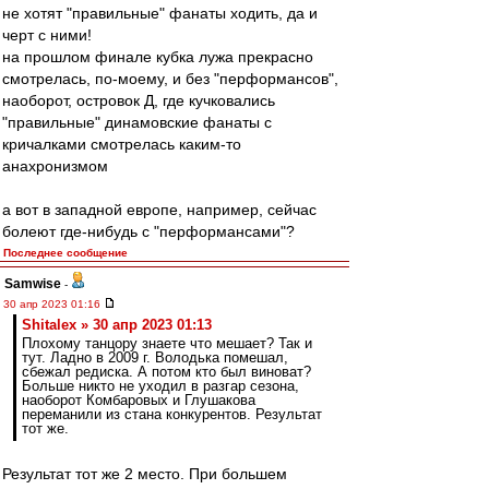
не хотят "правильные" фанаты ходить, да и
черт с ними!
на прошлом финале кубка лужа прекрасно
смотрелась, по-моему, и без "перформансов",
наоборот, островок Д, где кучковались
"правильные" динамовские фанаты с
кричалками смотрелась каким-то
анахронизмом
а вот в западной европе, например, сейчас
болеют где-нибудь с "перформансами"?
Последнее сообщение
Samwise
-
30 апр 2023 01:16
Shitalex » 30 апр 2023 01:13
Плохому танцору знаете что мешает? Так и
тут. Ладно в 2009 г. Володька помешал,
сбежал редиска. А потом кто был виноват?
Больше никто не уходил в разгар сезона,
наоборот Комбаровых и Глушакова
переманили из стана конкурентов. Результат
тот же.
Результат тот же 2 место. При большем