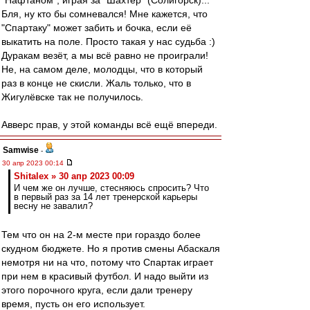
"Нафтаном", играя за "Шахтёр" (Солигорск)...
Бля, ну кто бы сомневался! Мне кажется, что
"Спартаку" может забить и бочка, если её
выкатить на поле. Просто такая у нас судьба :)
Дуракам везёт, а мы всё равно не проиграли!
Не, на самом деле, молодцы, что в который
раз в конце не скисли. Жаль только, что в
Жигулёвске так не получилось.
Авверс прав, у этой команды всё ещё впереди.
Samwise
-
30 апр 2023 00:14
Shitalex » 30 апр 2023 00:09
И чем же он лучше, стесняюсь спросить? Что
в первый раз за 14 лет тренерской карьеры
весну не завалил?
Тем что он на 2-м месте при гораздо более
скудном бюджете. Но я против смены Абаскаля
немотря ни на что, потому что Спартак играет
при нем в красивый футбол. И надо выйти из
этого порочного круга, если дали тренеру
время, пусть он его использует.