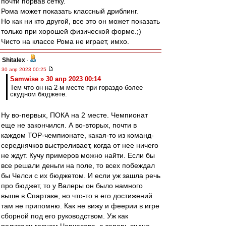
почти порвав сетку.
Рома может показать классный дриблинг.
Но как ни кто другой, все это он может показать
только при хорошей физической форме.;)
Чисто на классе Рома не играет, имхо.
Shitalex
-
30 апр 2023 00:25
Samwise » 30 апр 2023 00:14
Тем что он на 2-м месте при гораздо более
скудном бюджете.
Ну во-первых, ПОКА на 2 месте. Чемпионат
еще не закончился. А во-вторых, почти в
каждом ТОР-чемпионате, какая-то из команд-
середнячков выстреливает, когда от нее ничего
не ждут. Кучу примеров можно найти. Если бы
все решали деньги на поле, то всех побеждал
бы Челси с их бюджетом. И если уж зашла речь
про бюджет, то у Валеры он было намного
выше в Спартаке, но что-то я его достижений
там не припомню. Как не вижу и феерии в игре
сборной под его руководством. Уж как