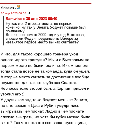
Shitalex
-
30 апр 2023 00:58
Samwise » 30 апр 2023 00:40
Ну как же, 2 вторых места, не первых
конечно, ну так у Зенита бюджет повыше был
по-любому.
До сих пор помню 2009 год и уход Быстрова,
вправе ли Федун предъявлять Валере за
незанятое первое место вы как считаете?
И что, для такого хорошего тренера уход
одного игрока трагедия? Мы и с Быстровым на
первом месте не были, если че. И чемпионом
тогда стала вовсе не та команда, куда он ушел.
А вторые места считать за достижения вообще
неуместно для такого клуба как Спартак.
Черчесов тоже второй был, а Карпин пришел и
уволил его ;)
У других команд тоже бюджет меньше Зенита,
но в то время и Цска и Рубин умудрялись
выигрывать чемпионат. Ладно в чемпионате
сложно выиграть, но хотя бы кубок можно было
взять? Так что пока это все ваша вкусовщина,