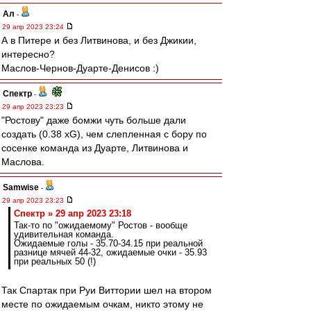
Ал
-
29 апр 2023 23:24
А в Питере и без Литвинова, и без Джикии,
интересно?
Маслов-Чернов-Дуарте-Денисов :)
Спектр
-
29 апр 2023 23:23
"Ростову" даже бомжи чуть больше дали
создать (0.38 xG), чем слепленная с бору по
сосенке команда из Дуарте, Литвинова и
Маслова.
Samwise
-
29 апр 2023 23:23
Спектр » 29 апр 2023 23:18
Так-то по "ожидаемому" Ростов - вообще
удивительная команда.
Ожидаемые голы - 35.70-34.15 при реальной
разнице мячей 44-32, ожидаемые очки - 35.93
при реальных 50 (!)
Так Спартак при Руи Виттории шел на втором
месте по ожидаемым очкам, никто этому не