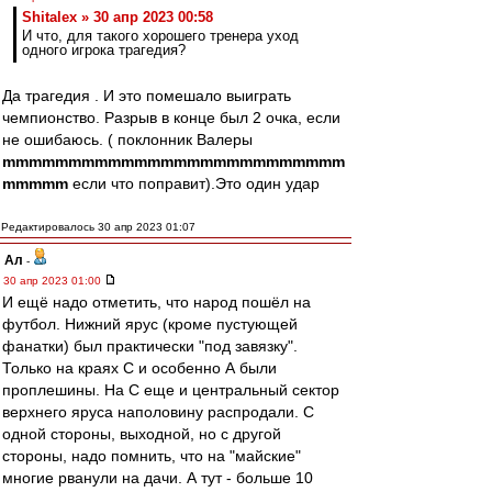
Shitalex » 30 апр 2023 00:58
И что, для такого хорошего тренера уход
одного игрока трагедия?
Да трагедия . И это помешало выиграть
чемпионство. Разрыв в конце был 2 очка, если
не ошибаюсь. ( поклонник Валеры
mmmmmmmmmmmmmmmmmmmmmmmmmm
mmmmm
если что поправит).Это один удар
Редактировалось 30 апр 2023 01:07
Ал
-
30 апр 2023 01:00
И ещё надо отметить, что народ пошёл на
футбол. Нижний ярус (кроме пустующей
фанатки) был практически "под завязку".
Только на краях С и особенно А были
проплешины. На С еще и центральный сектор
верхнего яруса наполовину распродали. С
одной стороны, выходной, но с другой
стороны, надо помнить, что на "майские"
многие рванули на дачи. А тут - больше 10