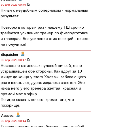
30 апр 2023 00:49
Ничья с неудобным соперником - нормальный
результат.
Повторю в который раз - нашему ТШ срочно
требуется усиление: тренер по физподготовке
и главврач! Без усиления этих позиций - ничего
не получится!
dispatcher
-
30 апр 2023 00:47
Неспешно катилось к нулевой ничьей, явно
устраивавшей обе стороны. Как вдруг за 10
минут до конца у этого Халявы, забивающего
раз в шесть лет, дурак издалека залетел. Это
из-за него у его тренера желтая, красная и
прямой мат в эфир.
По игре сказать нечего, кроме того, что
позорище.
Авверс
-
30 апр 2023 00:44
Тысячи аргументов про бюджет, про голубой