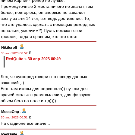
ничем Карпин-тренер не лучше.
Промежуточные 2 места ничего не значат, тем
более, повторюсь, он впервые не завалил
весну за эти 14 лет, вот ведь достижение. То,
что это удалось сделать с помощью рекордных
пенальти, умолчим?) Пусть покажет свои
трофеи, тогда и сравним, кто что стоит...
Nikiforoff
-
30 апр 2023 00:52
RedQuite » 30 апр 2023 00:49
Лех, че хускоред говорит по поводу данных
вакансий ;-)
Есть там иксжы для персонала)) ну там для
врачей сколько травм вылечил, для физруков
обьем бега на поле и т д))))
МосфОлд
-
30 апр 2023 00:51
На стадионе все иначе...
RedQuite
-