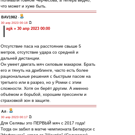
поливали говном Черчесова, а теперь видно,
что может и хуже быть.
BAV1982
-
30 апр 2023 00:18
agk » 30 апр 2023 00:00
Отсутствие паса на расстояние свыше 5
метров, отсутствие удара со средней и
дальней дистанции.
Он умеет двигать мяч силовым макаром. Брать
его и тянуть на дриблинге, часто есть более
рациональные решения с быстрым пасом на
третьего или в разрез, но у Ромки с этим
сложности. Хотя он берёт другим. А именно
объёмом и борьбой, хорошим прессингм и
страховкой зон в защите.
Ал
-
30 апр 2023 00:17
Для Селявы это ПЕРВЫЙ мяч с 2017 года!
Тогда он забил в матче чемпионата Беларуси с