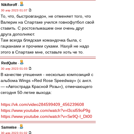
Nikiforoff
-
30 апр 2023 01:07
То, что, быстровгандон, не отменяет того, что
Валерик на Спартаке учился говнофутбол свой
ставить. С ростсельмашем они очень друг
друга дополняют.
Там всегда блядская командочка была, с
гацканами и прочими суками. Нахуй не надо
этого в Спартаке мне, оставьте хоть че то.
RedQuite
-
30 апр 2023 01:03
В качестве утешения - несколько композиций с
альбома Wings «Red Rose Speedway» (с англ.
— «Автострада Красной Розы»), отмечающего
сегодня 50-летие выхода:
https://vk.com/video284599409_456239608
https://www.youtube.com/watch?v=l3csl59oP9g
https://www.youtube.com/watch?v=Se9Q-I_Dt00
Samwise
-
30 апр 2023 01:02