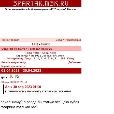
Официальный сайт болельщиков ФК "Спартак" Москва
Полная версия
Вход
•
Регистрация
FAQ
•
Поиск
Общение на сайте
Гостевая книга ВВ
»
Пред. тема
|
След. тема
Страница
4
из
102
[ Сообщений: 5088 ]
На страницу
Пред.
1
,
2
,
3
,
4
,
5
,
6
,
7
...
102
След.
Начать новую тему
Добавить
Версия для печати
01.04.2023 - 30.04.2023
gmk
-
30 апр 2023 01:20
Ал » 30 апр 2023 01:00
к печальному варинату с конским хоккеем
печальному? а вроде бы только что цска кубок
гагарина взял как раз)