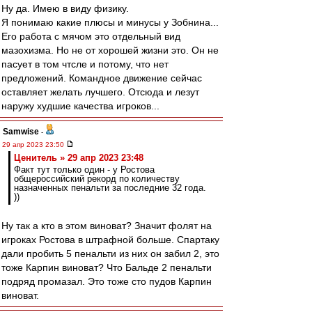
Ну да. Имею в виду физику.
Я понимаю какие плюсы и минусы у Зобнина...
Его работа с мячом это отдельный вид
мазохизма. Но не от хорошей жизни это. Он не
пасует в том чтсле и потому, что нет
предложений. Командное движение сейчас
оставляет желать лучшего. Отсюда и лезут
наружу худшие качества игроков...
Samwise
-
29 апр 2023 23:50
Ценитель » 29 апр 2023 23:48
Факт тут только один - у Ростова
общероссийский рекорд по количеству
назначенных пенальти за последние 32 года.
))
Ну так а кто в этом виноват? Значит фолят на
игроках Ростова в штрафной больше. Спартаку
дали пробить 5 пенальти из них он забил 2, это
тоже Карпин виноват? Что Бальде 2 пенальти
подряд промазал. Это тоже сто пудов Карпин
виноват.