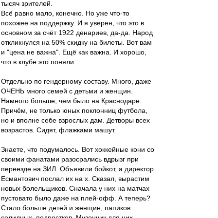
тысяч зрителей.
Всё равно мало, конечно. Но уже что-то
похожее на поддержку. И я уверен, что это в
основном за счёт 1922 денариев, да-да. Народ
откликнулся на 50% скидку на билеты. Вот вам
и "цена не важна". Ещё как важна. И хорошо,
что в клубе это поняли.
Отдельно по гендерному составу. Много, даже
ОЧЕНЬ много семей с детьми и женщин.
Намного больше, чем было на Краснодаре.
Причём, не только юных поклонниц футбола,
но и вполне себе взрослых дам. Детворы всех
возрастов. Сидят, флажками машут.
Знаете, что подумалось. Вот хоккейные кони со
своими фанатами разосрались вдрызг при
переезде на ЗИЛ. Объявили бойкот, а директор
Есмантович послал их на х. Сказал, вырастим
новых болельщиков. Сначала у них на матчах
пустовато было даже на плей-офф. А теперь?
Стало больше детей и женщин, папиков
солидных, подростков. Музончик для них