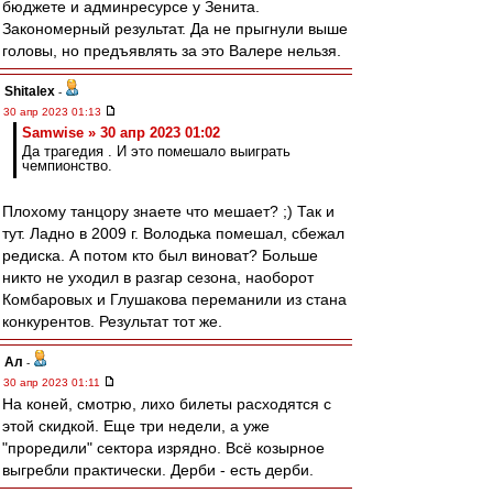
бюджете и админресурсе у Зенита.
Закономерный результат. Да не прыгнули выше
головы, но предъявлять за это Валере нельзя.
Shitalex
-
30 апр 2023 01:13
Samwise » 30 апр 2023 01:02
Да трагедия . И это помешало выиграть
чемпионство.
Плохому танцору знаете что мешает? ;) Так и
тут. Ладно в 2009 г. Володька помешал, сбежал
редиска. А потом кто был виноват? Больше
никто не уходил в разгар сезона, наоборот
Комбаровых и Глушакова переманили из стана
конкурентов. Результат тот же.
Ал
-
30 апр 2023 01:11
На коней, смотрю, лихо билеты расходятся с
этой скидкой. Еще три недели, а уже
"проредили" сектора изрядно. Всё козырное
выгребли практически. Дерби - есть дерби.