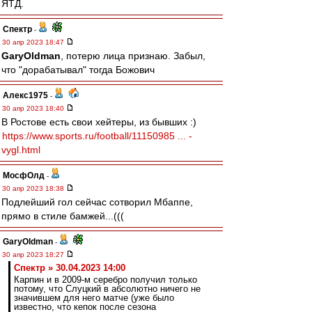
ЯТД.
Спектр
-
30 апр 2023 18:47
GaryOldman
, потерю лица признаю. Забыл,
что "дорабатывал" тогда Божович
Алекс1975
-
30 апр 2023 18:40
В Ростове есть свои хейтеры, из бывших :)
https://www.sports.ru/football/11150985 ... -
vygl.html
МосфОлд
-
30 апр 2023 18:38
Подлейший гол сейчас сотворил Мбаппе,
прямо в стиле бамжей...(((
GaryOldman
-
30 апр 2023 18:27
Спектр » 30.04.2023 14:00
Карпин и в 2009-м серебро получил только
потому, что Слуцкий в абсолютно ничего не
значившем для него матче (уже было
известно, что кепок после сезона