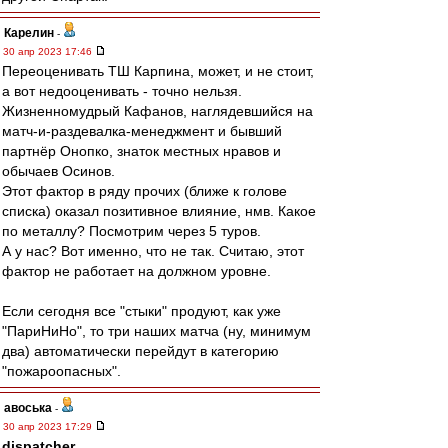
Карелин
-
30 апр 2023 17:46
Переоценивать ТШ Карпина, может, и не стоит,
а вот недооценивать - точно нельзя.
Жизненномудрый Кафанов, наглядевшийся на
матч-и-раздевалка-менеджмент и бывший
партнёр Онопко, знаток местных нравов и
обычаев Осинов.
Этот фактор в ряду прочих (ближе к голове
списка) оказал позитивное влияние, нмв. Какое
по металлу? Посмотрим через 5 туров.
А у нас? Вот именно, что не так. Считаю, этот
фактор не работает на должном уровне.
Если сегодня все "стыки" продуют, как уже
"ПариНиНо", то три наших матча (ну, минимум
два) автоматически перейдут в категорию
"пожароопасных".
авоська
-
30 апр 2023 17:29
dispatcher
,