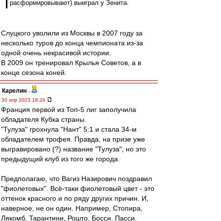
расформировывают) выиграл у Зенита.
Слуцкого уволили из Москвы в 2007 году за
несколько туров до конца чемпионата из-за
одной очень некрасивой истории.
В 2009 он тренировал Крылья Советов, а в
конце сезона коней.
Карелин
-
30 апр 2023 18:24
Франция первой из Топ-5 лиг заполучила
обладателя Кубка страны.
"Тулуза" грохнула "Нант" 5:1 и стала 34-м
обладателем трофея. Правда, на призе уже
выгравировано (?) название "Тулуза", но это
предыдущий клуб из того же города.
Предполагаю, что Вагиз Назирович поздравил
"фиолетовых". Всё-таки фиолетовый цвет - это
оттенок красного и по ряду других причин. И,
наверное, не он один. Например, Стопира,
Лякомб, Тарантини, Рошто, Босси, Пасси,