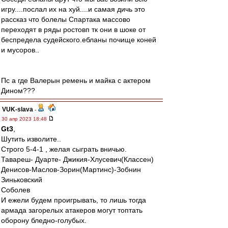
игру....послал их на хуй....и самая дичь это
рассказ что болелы Спартака массово
переходят в ряды ростовп тк они в шоке от
беспредела судейского.ебланы почище коней
и мусоров..
Пс а где Валерын ремень и майка с актером
Дином???
VUK-slava
-
30 апр 2023 18:48
Gt3
,
Шутить изволите..
Строго 5-4-1 , желая сыграть вничью.
Тавареш- Дуарте- Джикия-Хлусевич(Классен)
Денисов-Маслов-Зорин(Мартинс)-Зобнин
Зиньковский
Соболев
И ежели будем проигрывать, то лишь тогда
армада загорелых атакеров могут топтать
оборону бледно-голубых.