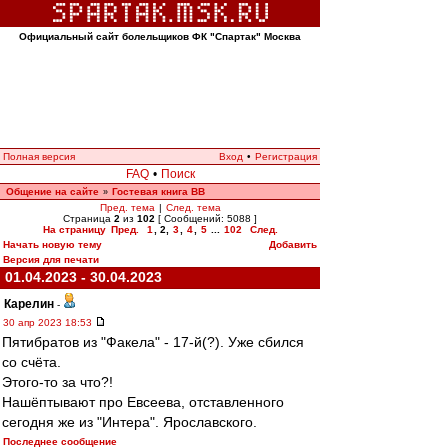
Официальный сайт болельщиков ФК "Спартак" Москва
Полная версия
Вход
•
Регистрация
FAQ
•
Поиск
Общение на сайте
Гостевая книга ВВ
»
Пред. тема
|
След. тема
Страница
2
из
102
[ Сообщений: 5088 ]
На страницу
Пред.
1
,
2
,
3
,
4
,
5
...
102
След.
Начать новую тему
Добавить
Версия для печати
01.04.2023 - 30.04.2023
Карелин
-
30 апр 2023 18:53
Пятибратов из "Факела" - 17-й(?). Уже сбился
со счёта.
Этого-то за что?!
Нашёптывают про Евсеева, отставленного
сегодня же из "Интера". Ярославского.
Последнее сообщение