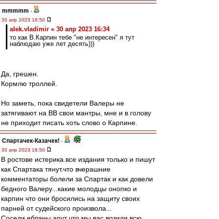
mmmmm
-
30 апр 2023 18:50
alek.vladimir » 30 апр 2023 16:34
то как В.Карпин тебе "не интересен" я тут
наблюдаю уже лет десять)))
Да, грешен.
Кормлю троллей.
Но заметь, пока свидетели Валеры не
затягивают на ВВ свои мантры, мне и в голову
не приходит писать хоть слово о Карпине.
Спартачек-Казачек!
-
30 апр 2023 18:50
В ростове истерика.все издания только и пишут
как Спартака тянут.что вчерашние
комментаторы болели за Спартак и как довели
бедного Валеру...какие молодцы онопко и
карпин что они бросились на защиту своих
парней от судейского произвола...
Соседи ебланы арут что мы вас возили всю