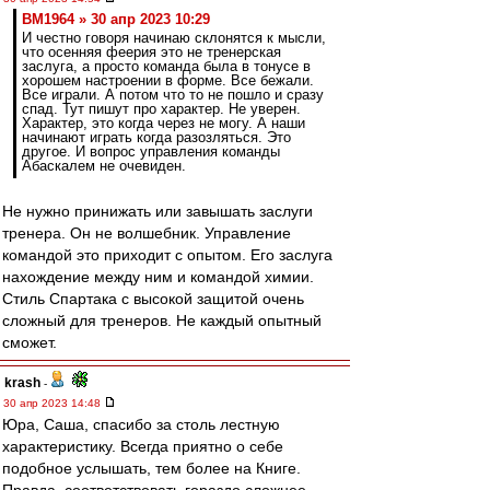
BM1964 » 30 апр 2023 10:29
И честно говоря начинаю склонятся к мысли,
что осенняя феерия это не тренерская
заслуга, а просто команда была в тонусе в
хорошем настроении в форме. Все бежали.
Все играли. А потом что то не пошло и сразу
спад. Тут пишут про характер. Не уверен.
Характер, это когда через не могу. А наши
начинают играть когда разозляться. Это
другое. И вопрос управления команды
Абаскалем не очевиден.
Не нужно принижать или завышать заслуги
тренера. Он не волшебник. Управление
командой это приходит с опытом. Его заслуга
нахождение между ним и командой химии.
Стиль Спартака с высокой защитой очень
сложный для тренеров. Не каждый опытный
сможет.
krash
-
30 апр 2023 14:48
Юра, Саша, спасибо за столь лестную
характеристику. Всегда приятно о себе
подобное услышать, тем более на Книге.