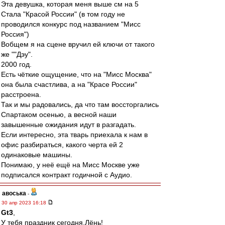
Эта девушка, которая меня выше см на 5
Стала "Красой России" (в том году не
проводился конкурс под названием "Мисс
Россия")
Вобщем я на сцене вручил ей ключи от такого
же ""Дэу".
2000 год.
Есть чёткие ощущение, что на "Мисс Москва"
она была счастлива, а на "Красе России"
расстроена.
Так и мы радовались, да что там воссторгались
Спартаком осенью, а весной наши
завышенные ожидания идут в разгадать.
Если интересно, эта тварь приехала к нам в
офис разбираться, какого черта ей 2
одинаковые машины.
Понимаю, у неё ещё на Мисс Москве уже
подписался контракт годичной с Аудио.
авоська
-
30 апр 2023 16:18
Gt3
,
У тебя праздник сегодня,Лёнь!