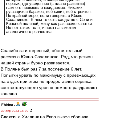
первых, где увиденное (в плане развития)
намного превзошло ожидаемое. Никаких
рушащихся бараков, всё кипит, всё строится.
По крайней мере, если говорить о Южно-
Сахалинске. В чем то есть сходство с Сочи и
Красной поляной, живу как раз возле канатки.
Но нет таких толп, и пока на заметил
аналогичного рвачества
Спасибо за интересный, обстоятельный
рассказ о Южно-Сахалинске. Рад, что регион
нашей страны бурно развивается.
В Поляне был раз 7 за последние 6 лет.
Попытки урвать по максимуму с приезжающих
на отдых при этом не предоставляя сервиса
соответствующего уровня немного раздражают
конечно.
Ehidna
-
30 апр 2023 14:29
Спектр
, а Хиддинк на Евро вывел сборную
только потому, что хорваты выиграли ничего не
значащий для них матч. Но Гус - икона))