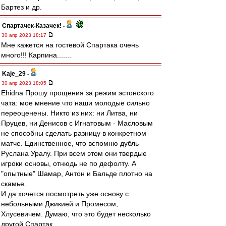
Бартез и др.
Спартачек-Казачек!
-
30 апр 2023 18:17
Мне кажется на гостевой Спартака очень
много!!! Карпина.......
Kaje_29
-
30 апр 2023 18:05
Ehidna Прошу прощения за режим эстонского
чата: мое мнение что наши молодые сильно
переоценены. Никто из них: ни Литва, ни
Пруцев, ни Денисов с Игнатовым - Масловым
не способны сделать разницу в конкретном
матче. Единственное, что вспомню дубль
Руслана Уралу. При всем этом они твердые
игроки основы, отнюдь не по дефолту. А
"опытные" Шамар, Антон и Бальде плотно на
скамье.
И да хочется посмотреть уже основу с
небольными Джикией и Промесом,
Хлусевичем. Думаю, что это будет несколько
другой Спартак.