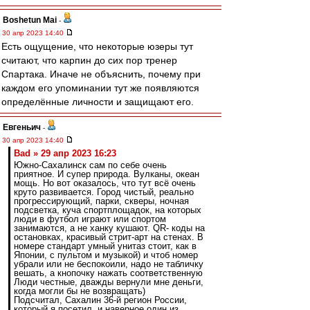
Boshetun Mai
-
30 апр 2023 14:40
Есть ощущение, что некоторые юзеры тут
считают, что карпин до сих пор тренер
Спартака. Иначе не объяснить, почему при
каждом его упоминании тут же появляются
определённые личности и защищают его.
Евгеньич
-
30 апр 2023 14:40
Bad » 29 апр 2023 16:23
Южно-Сахалинск сам по себе очень
приятное. И супер природа. Вулканы, океан
мощь. Но вот оказалось, что тут всё очень
круто развивается. Город чистый, реально
прогрессирующий, парки, скверы, ночная
подсветка, куча спортплощадок, на которых
люди в футбол играют или спортом
занимаются, а не ханку кушают. QR- коды на
остановках, красивый стрит-арт на стенах. В
номере стандарт умный унитаз стоит, как в
Японии, с пультом и музыкой) и чтоб номер
убрали или не беспокоили, надо не табличку
вешать, а кнопочку нажать соответственную
Люди честные, дважды вернули мне деньги,
когда могли бы не возвращать)
Подсчитал, Сахалин 36-й регион России,
который я посетил, и наверное один из