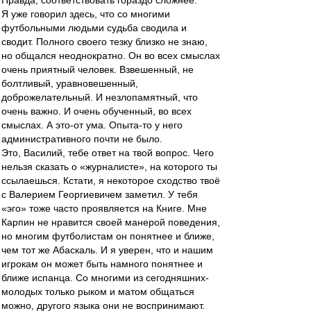
Правда, соответствовать гораздо сложнее.
Я уже говорил здесь, что со многими
футбольными людьми судьба сводила и
сводит. Полного своего тезку близко не знаю,
но общался неоднократно. Он во всех смыслах
очень приятный человек. Взвешенный, не
болтливый, уравновешенный,
доброжелательный. И незлопамятный, что
очень важно. И очень обученный, во всех
смыслах. А это-от ума. Опыта-то у него
административного почти не было.
Это, Василий, тебе ответ на твой вопрос. Чего
нельзя сказать о «журналисте», на которого ты
ссылаешься. Кстати, я некоторое сходство твоё
с Валерием Георгиевичем заметил. У тебя
«эго» тоже часто проявляется на Книге. Мне
Карпин не нравится своей манерой поведения,
но многим футболистам он понятнее и ближе,
чем тот же Абаскаль. И я уверен, что и нашим
игрокам он может быть намного понятнее и
ближе испанца. Со многими из сегодняшних-
молодых только рыком и матом общаться
можно, другого языка они не воспринимают.