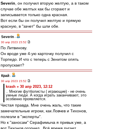
Severin
, он получил вторую желтую, а в таком
случае обе желтых как бы сгорают и
записывается только одна красная.
Вот если бы он получил желтую и прямую
красную, в "зачет" бы шли обе.
Severin
-
30 апр 2023 15:52
По Литвинову.
Он вроде уже 4-ую карточку получил с
Торпедо. И что с теперь с Зенитом опять
пропускает?
Край
-
30 апр 2023 15:52
krash » 30 апр 2023, 12:12
.. Многие футболисты ( играющие) - не очень
умные люди. А когда играть заканчивают, это
особенно проявляется.
Чистая правда. Мне очень жаль, что такие
замечательные игроки, как Ловчев и Тихонов,
полезли в "эксперты".
Но к "заносам" Серафимыча я привык уже, а
вот Тихонов огорчил.. Всё время ругает