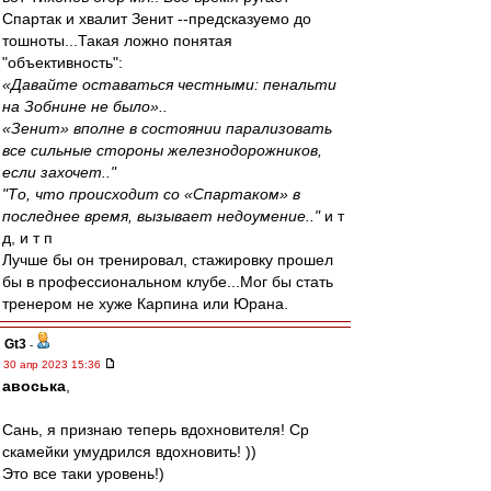
Спартак и хвалит Зенит --предсказуемо до
тошноты...Такая ложно понятая
"объективность":
«Давайте оставаться честными: пенальти
на Зобнине не было»..
«Зенит» вполне в состоянии парализовать
все сильные стороны железнодорожников,
если захочет.."
"То, что происходит со «Спартаком» в
последнее время, вызывает недоумение.."
и т
д, и т п
Лучше бы он тренировал, стажировку прошел
бы в профессиональном клубе...Мог бы стать
тренером не хуже Карпина или Юрана.
Gt3
-
30 апр 2023 15:36
авоська
,
Сань, я признаю теперь вдохновителя! Ср
скамейки умудрился вдохновить! ))
Это все таки уровень!)