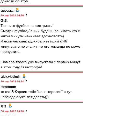
донести об этом.
авоська
-
30 апр 2023 16:36
Gt3
,
Так ты ж футбол не смотришь!
Смотри футбол,Лёнь,и будешь понимать кто с
какой минуты начинает вдохновлять)
И если человек вдохновляет прям с 46
минуты,это не значит,что его команда не может
пропустить.
Шамара твоего уже выпускали с первых минут
в этом году.Катастрофа!
alek.vladimir
-
30 апр 2023 16:34
mmmmm
то как В.Карпин тебе "не интересен" я тут
наблюдаю уже лет десять)))
Gt3
-
30 апр 2023 16:26