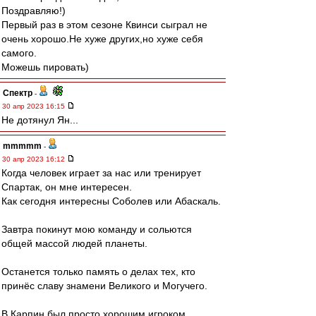
Поздравляю!)
Первый раз в этом сезоне Квинси сыграл не
очень хорошо.Не хуже других,но хуже себя
самого.
Можешь пировать)
Спектр
-
30 апр 2023 16:15
Не дотянул Ян...
mmmmm
-
30 апр 2023 16:12
Когда человек играет за нас или тренирует
Спартак, он мне интересен.
Как сегодня интересны Соболев или Абаскаль.
Завтра покинут мою команду и сольются
общей массой людей планеты.
Останется только память о делах тех, кто
принёс славу знамени Великого и Могучего.
В.Карпин был просто хорошим игроком