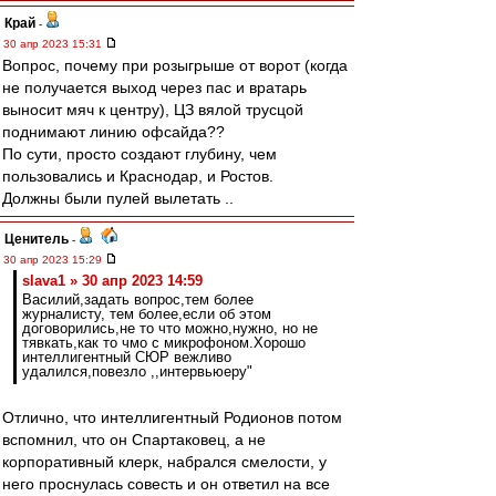
Край
-
30 апр 2023 15:31
Вопрос, почему при розыгрыше от ворот (когда
не получается выход через пас и вратарь
выносит мяч к центру), ЦЗ вялой трусцой
поднимают линию офсайда??
По сути, просто создают глубину, чем
пользовались и Краснодар, и Ростов.
Должны были пулей вылетать ..
Ценитель
-
30 апр 2023 15:29
slava1 » 30 апр 2023 14:59
Василий,задать вопрос,тем более
журналисту, тем более,если об этом
договорились,не то что можно,нужно, но не
тявкать,как то чмо с микрофоном.Хорошо
интеллигентный СЮР вежливо
удалился,повезло ,,интервьюеру"
Отлично, что интеллигентный Родионов потом
вспомнил, что он Спартаковец, а не
корпоративный клерк, набрался смелости, у
него проснулась совесть и он ответил на все