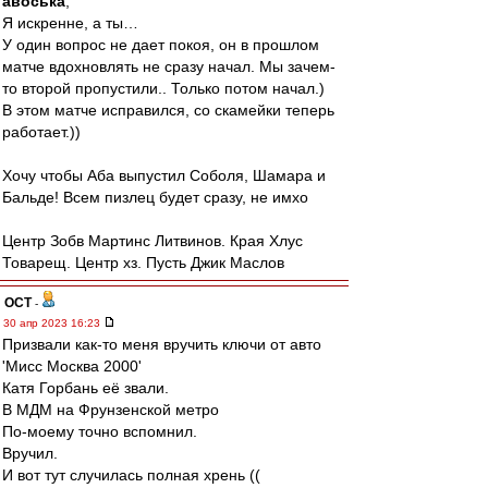
авоська
,
Я искренне, а ты…
У один вопрос не дает покоя, он в прошлом
матче вдохновлять не сразу начал. Мы зачем-
то второй пропустили.. Только потом начал.)
В этом матче исправился, со скамейки теперь
работает.))
Хочу чтобы Аба выпустил Соболя, Шамара и
Бальде! Всем пизлец будет сразу, не имхо
Центр Зобв Мартинс Литвинов. Края Хлус
Товарещ. Центр хз. Пусть Джик Маслов
ОСТ
-
30 апр 2023 16:23
Призвали как-то меня вручить ключи от авто
'Мисс Москва 2000'
Катя Горбань её звали.
В МДМ на Фрунзенской метро
По-моему точно вспомнил.
Вручил.
И вот тут случилась полная хрень ((