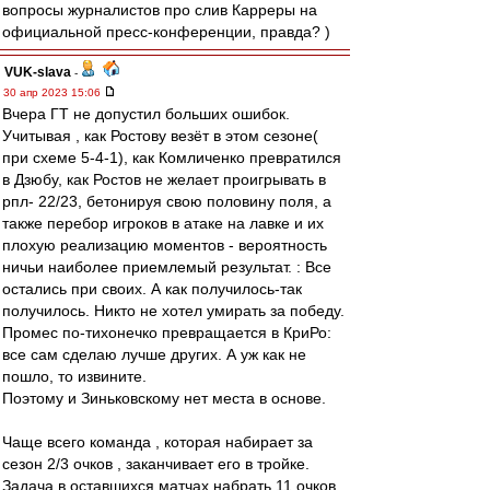
вопросы журналистов про слив Карреры на
официальной пресс-конференции, правда? )
VUK-slava
-
30 апр 2023 15:06
Вчера ГТ не допустил больших ошибок.
Учитывая , как Ростову везёт в этом сезоне(
при схеме 5-4-1), как Комличенко превратился
в Дзюбу, как Ростов не желает проигрывать в
рпл- 22/23, бетонируя свою половину поля, а
также перебор игроков в атаке на лавке и их
плохую реализацию моментов - вероятность
ничьи наиболее приемлемый результат. : Все
остались при своих. А как получилось-так
получилось. Никто не хотел умирать за победу.
Промес по-тихонечко превращается в КриРо:
все сам сделаю лучше других. А уж как не
пошло, то извините.
Поэтому и Зиньковскому нет места в основе.
Чаще всего команда , которая набирает за
сезон 2/3 очков , заканчивает его в тройке.
Задача в оставшихся матчах набрать 11 очков.