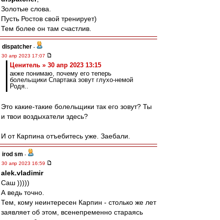
Золотые слова.
Пусть Ростов свой тренирует)
Тем более он там счастлив.
dispatcher
-
30 апр 2023 17:07
Ценитель » 30 апр 2023 13:15
акже понимаю, почему его теперь
болельщики Спартака зовут глухо-немой
Родя..
Это какие-такие болельщики так его зовут? Ты
и твои воздыхатели здесь?
И от Карпина отъебитесь уже. Заебали.
irod sm
-
30 апр 2023 16:59
alek.vladimir
Саш )))))
А ведь точно.
Тем, кому неинтересен Карпин - столько же лет
заявляет об этом, всенепременно стараясь