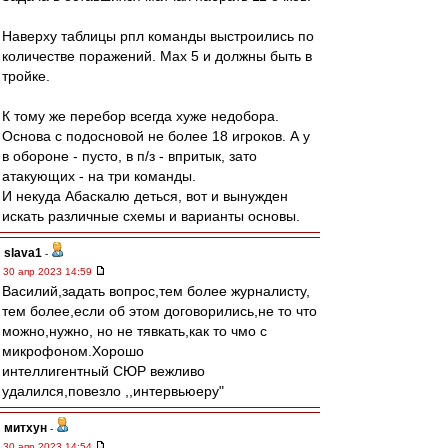
Наверху таблицы рпл команды выстроились по
количестве поражений. Мах 5 и должны быть в
тройке.
К тому же перебор всегда хуже недобора.
Основа с подосновой не более 18 игроков. А у
в обороне - пусто, в п/з - впритык, зато
атакующих - на три команды.
И некуда Абаскалю деться, вот и вынужден
искать различные схемы и варианты основы.
slava1
-
30 апр 2023 14:59
Василий,задать вопрос,тем более журналисту,
тем более,если об этом договорились,не то что
можно,нужно, но не тявкать,как то чмо с
микрофоном.Хорошо
интеллигентный СЮР вежливо
удалился,повезло ,,интервьюеру"
митхун
-
30 апр 2023 14:54