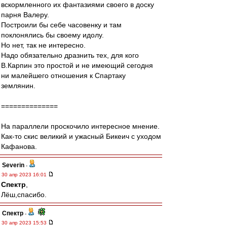
вскормленного их фантазиями своего в доску
парня Валеру.
Построили бы себе часовенку и там
поклонялись бы своему идолу.
Но нет, так не интересно.
Надо обязательно дразнить тех, для кого
В.Карпин это простой и не имеющий сегодня
ни малейшего отношения к Спартаку
землянин.
==============
На параллели проскочило интересное мнение.
Как-то скис великий и ужасный Бикеич с уходом
Кафанова.
Severin
-
30 апр 2023 16:01
Спектр
,
Лёш,спасибо.
Спектр
-
30 апр 2023 15:53