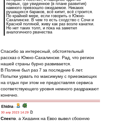
первых, где увиденное (в плане развития)
намного превзошло ожидаемое. Никаких
рушащихся бараков, всё кипит, всё строится.
По крайней мере, если говорить о Южно-
Сахалинске. В чем то есть сходство с Сочи и
Красной поляной, живу как раз возле канатки.
Но нет таких толп, и пока на заметил
аналогичного рвачества
Спасибо за интересный, обстоятельный
рассказ о Южно-Сахалинске. Рад, что регион
нашей страны бурно развивается.
В Поляне был раз 7 за последние 6 лет.
Попытки урвать по максимуму с приезжающих
на отдых при этом не предоставляя сервиса
соответствующего уровня немного раздражают
конечно.
Ehidna
-
30 апр 2023 14:29
Спектр
, а Хиддинк на Евро вывел сборную
только потому, что хорваты выиграли ничего не
значащий для них матч. Но Гус - икона))