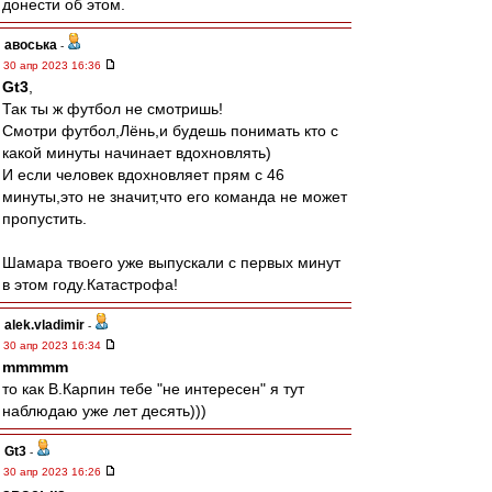
донести об этом.
авоська
-
30 апр 2023 16:36
Gt3
,
Так ты ж футбол не смотришь!
Смотри футбол,Лёнь,и будешь понимать кто с
какой минуты начинает вдохновлять)
И если человек вдохновляет прям с 46
минуты,это не значит,что его команда не может
пропустить.
Шамара твоего уже выпускали с первых минут
в этом году.Катастрофа!
alek.vladimir
-
30 апр 2023 16:34
mmmmm
то как В.Карпин тебе "не интересен" я тут
наблюдаю уже лет десять)))
Gt3
-
30 апр 2023 16:26