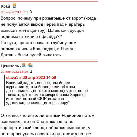
Край
-
30 апр 2023 15:31
Вопрос, почему при розыгрыше от ворот (когда
не получается выход через пас и вратарь
выносит мяч к центру), ЦЗ вялой трусцой
поднимают линию офсайда??
По сути, просто создают глубину, чем
пользовались и Краснодар, и Ростов.
Должны были пулей вылетать ..
Ценитель
-
30 апр 2023 15:29
slava1 » 30 апр 2023 14:59
Василий,задать вопрос,тем более
журналисту, тем более,если об этом
договорились,не то что можно,нужно, но не
тявкать,как то чмо с микрофоном.Хорошо
интеллигентный СЮР вежливо
удалился,повезло ,,интервьюеру"
Отлично, что интеллигентный Родионов потом
вспомнил, что он Спартаковец, а не
корпоративный клерк, набрался смелости, у
него проснулась совесть и он ответил на все