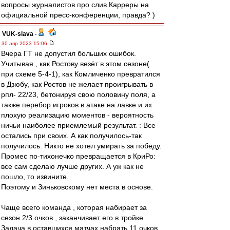
вопросы журналистов про слив Карреры на
официальной пресс-конференции, правда? )
VUK-slava
-
30 апр 2023 15:06
Вчера ГТ не допустил больших ошибок.
Учитывая , как Ростову везёт в этом сезоне(
при схеме 5-4-1), как Комличенко превратился
в Дзюбу, как Ростов не желает проигрывать в
рпл- 22/23, бетонируя свою половину поля, а
также перебор игроков в атаке на лавке и их
плохую реализацию моментов - вероятность
ничьи наиболее приемлемый результат. : Все
остались при своих. А как получилось-так
получилось. Никто не хотел умирать за победу.
Промес по-тихонечко превращается в КриРо:
все сам сделаю лучше других. А уж как не
пошло, то извините.
Поэтому и Зиньковскому нет места в основе.
Чаще всего команда , которая набирает за
сезон 2/3 очков , заканчивает его в тройке.
Задача в оставшихся матчах набрать 11 очков.