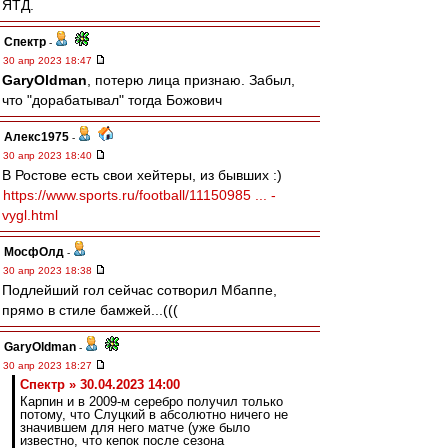
ЯТД.
Спектр
-
30 апр 2023 18:47
GaryOldman
, потерю лица признаю. Забыл,
что "дорабатывал" тогда Божович
Алекс1975
-
30 апр 2023 18:40
В Ростове есть свои хейтеры, из бывших :)
https://www.sports.ru/football/11150985 ... -
vygl.html
МосфОлд
-
30 апр 2023 18:38
Подлейший гол сейчас сотворил Мбаппе,
прямо в стиле бамжей...(((
GaryOldman
-
30 апр 2023 18:27
Спектр » 30.04.2023 14:00
Карпин и в 2009-м серебро получил только
потому, что Слуцкий в абсолютно ничего не
значившем для него матче (уже было
известно, что кепок после сезона