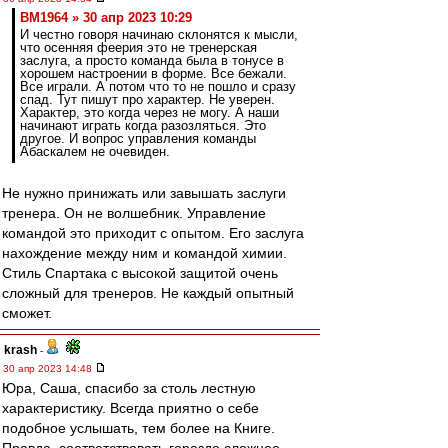
BM1964 » 30 апр 2023 10:29
И честно говоря начинаю склонятся к мысли,
что осенняя феерия это не тренерская
заслуга, а просто команда была в тонусе в
хорошем настроении в форме. Все бежали.
Все играли. А потом что то не пошло и сразу
спад. Тут пишут про характер. Не уверен.
Характер, это когда через не могу. А наши
начинают играть когда разозляться. Это
другое. И вопрос управления команды
Абаскалем не очевиден.
Не нужно принижать или завышать заслуги
тренера. Он не волшебник. Управление
командой это приходит с опытом. Его заслуга
нахождение между ним и командой химии.
Стиль Спартака с высокой защитой очень
сложный для тренеров. Не каждый опытный
сможет.
krash
-
30 апр 2023 14:48
Юра, Саша, спасибо за столь лестную
характеристику. Всегда приятно о себе
подобное услышать, тем более на Книге.