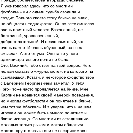
Правда, соответствовать гораздо сложнее.
Я уже говорил здесь, что со многими
футбольными людьми судьба сводила и
сводит. Полного своего тезку близко не знаю,
но общался неоднократно. Он во всех смыслах
очень приятный человек. Взвешенный, не
болтливый, уравновешенный,
доброжелательный. И незлопамятный, что
очень важно. И очень обученный, во всех
смыслах. А это-от ума. Опыта-то у него
административного почти не было.
Это, Василий, тебе ответ на твой вопрос. Чего
нельзя сказать о «журналисте», на которого ты
ссылаешься. Кстати, я некоторое сходство твоё
с Валерием Георгиевичем заметил. У тебя
«эго» тоже часто проявляется на Книге. Мне
Карпин не нравится своей манерой поведения,
но многим футболистам он понятнее и ближе,
чем тот же Абаскаль. И я уверен, что и нашим
игрокам он может быть намного понятнее и
ближе испанца. Со многими из сегодняшних-
молодых только рыком и матом общаться
можно, другого языка они не воспринимают.