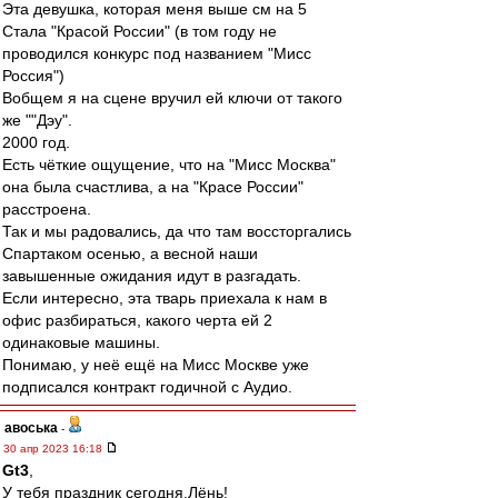
Эта девушка, которая меня выше см на 5
Стала "Красой России" (в том году не
проводился конкурс под названием "Мисс
Россия")
Вобщем я на сцене вручил ей ключи от такого
же ""Дэу".
2000 год.
Есть чёткие ощущение, что на "Мисс Москва"
она была счастлива, а на "Красе России"
расстроена.
Так и мы радовались, да что там воссторгались
Спартаком осенью, а весной наши
завышенные ожидания идут в разгадать.
Если интересно, эта тварь приехала к нам в
офис разбираться, какого черта ей 2
одинаковые машины.
Понимаю, у неё ещё на Мисс Москве уже
подписался контракт годичной с Аудио.
авоська
-
30 апр 2023 16:18
Gt3
,
У тебя праздник сегодня,Лёнь!