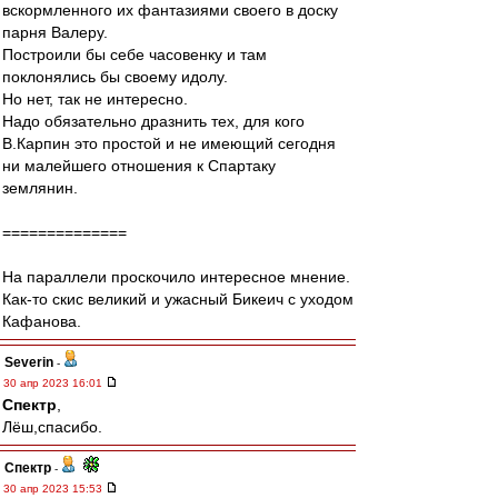
вскормленного их фантазиями своего в доску
парня Валеру.
Построили бы себе часовенку и там
поклонялись бы своему идолу.
Но нет, так не интересно.
Надо обязательно дразнить тех, для кого
В.Карпин это простой и не имеющий сегодня
ни малейшего отношения к Спартаку
землянин.
==============
На параллели проскочило интересное мнение.
Как-то скис великий и ужасный Бикеич с уходом
Кафанова.
Severin
-
30 апр 2023 16:01
Спектр
,
Лёш,спасибо.
Спектр
-
30 апр 2023 15:53