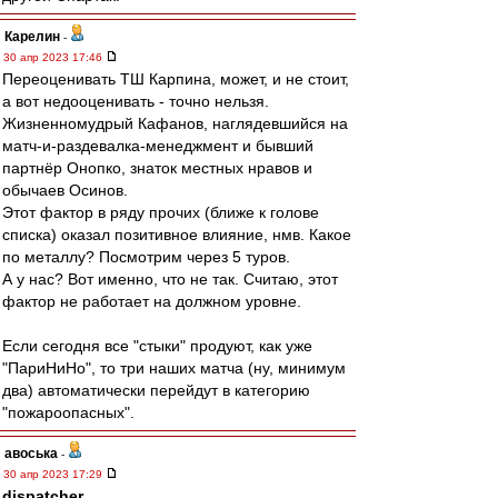
Карелин
-
30 апр 2023 17:46
Переоценивать ТШ Карпина, может, и не стоит,
а вот недооценивать - точно нельзя.
Жизненномудрый Кафанов, наглядевшийся на
матч-и-раздевалка-менеджмент и бывший
партнёр Онопко, знаток местных нравов и
обычаев Осинов.
Этот фактор в ряду прочих (ближе к голове
списка) оказал позитивное влияние, нмв. Какое
по металлу? Посмотрим через 5 туров.
А у нас? Вот именно, что не так. Считаю, этот
фактор не работает на должном уровне.
Если сегодня все "стыки" продуют, как уже
"ПариНиНо", то три наших матча (ну, минимум
два) автоматически перейдут в категорию
"пожароопасных".
авоська
-
30 апр 2023 17:29
dispatcher
,