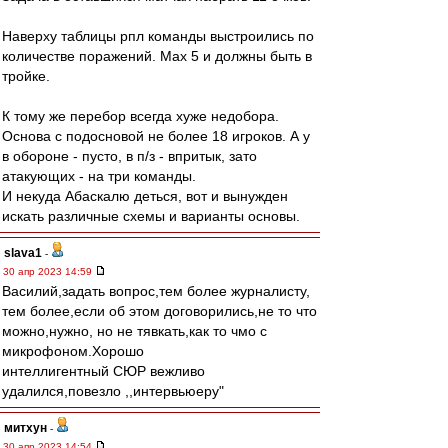
Наверху таблицы рпл команды выстроились по
количестве поражений. Мах 5 и должны быть в
тройке.
К тому же перебор всегда хуже недобора.
Основа с подосновой не более 18 игроков. А у
в обороне - пусто, в п/з - впритык, зато
атакующих - на три команды.
И некуда Абаскалю деться, вот и вынужден
искать различные схемы и варианты основы.
slava1
-
30 апр 2023 14:59
Василий,задать вопрос,тем более журналисту,
тем более,если об этом договорились,не то что
можно,нужно, но не тявкать,как то чмо с
микрофоном.Хорошо
интеллигентный СЮР вежливо
удалился,повезло ,,интервьюеру"
митхун
-
30 апр 2023 14:54