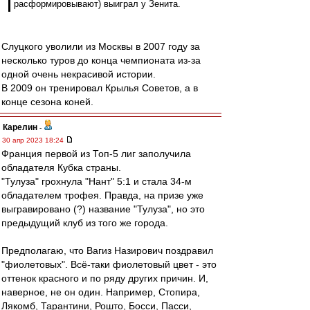
расформировывают) выиграл у Зенита.
Слуцкого уволили из Москвы в 2007 году за
несколько туров до конца чемпионата из-за
одной очень некрасивой истории.
В 2009 он тренировал Крылья Советов, а в
конце сезона коней.
Карелин
-
30 апр 2023 18:24
Франция первой из Топ-5 лиг заполучила
обладателя Кубка страны.
"Тулуза" грохнула "Нант" 5:1 и стала 34-м
обладателем трофея. Правда, на призе уже
выгравировано (?) название "Тулуза", но это
предыдущий клуб из того же города.
Предполагаю, что Вагиз Назирович поздравил
"фиолетовых". Всё-таки фиолетовый цвет - это
оттенок красного и по ряду других причин. И,
наверное, не он один. Например, Стопира,
Лякомб, Тарантини, Рошто, Босси, Пасси,