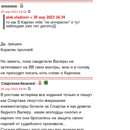
mmmmm
-
30 апр 2023 18:50
alek.vladimir » 30 апр 2023 16:34
то как В.Карпин тебе "не интересен" я тут
наблюдаю уже лет десять)))
Да, грешен.
Кормлю троллей.
Но заметь, пока свидетели Валеры не
затягивают на ВВ свои мантры, мне и в голову
не приходит писать хоть слово о Карпине.
Спартачек-Казачек!
-
30 апр 2023 18:50
В ростове истерика.все издания только и пишут
как Спартака тянут.что вчерашние
комментаторы болели за Спартак и как довели
бедного Валеру...какие молодцы онопко и
карпин что они бросились на защиту своих
парней от судейского произвола...
Соседи ебланы арут что мы вас возили всю