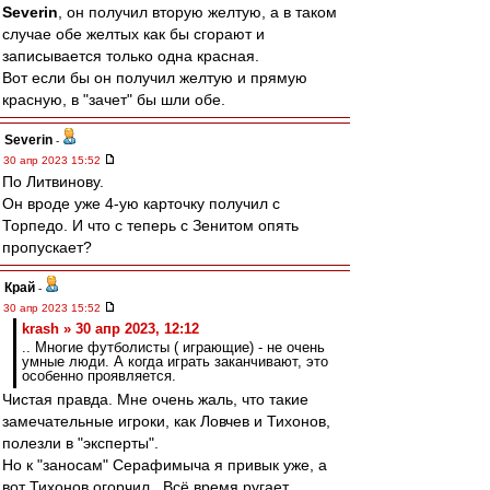
Severin
, он получил вторую желтую, а в таком
случае обе желтых как бы сгорают и
записывается только одна красная.
Вот если бы он получил желтую и прямую
красную, в "зачет" бы шли обе.
Severin
-
30 апр 2023 15:52
По Литвинову.
Он вроде уже 4-ую карточку получил с
Торпедо. И что с теперь с Зенитом опять
пропускает?
Край
-
30 апр 2023 15:52
krash » 30 апр 2023, 12:12
.. Многие футболисты ( играющие) - не очень
умные люди. А когда играть заканчивают, это
особенно проявляется.
Чистая правда. Мне очень жаль, что такие
замечательные игроки, как Ловчев и Тихонов,
полезли в "эксперты".
Но к "заносам" Серафимыча я привык уже, а
вот Тихонов огорчил.. Всё время ругает