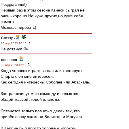
Поздравляю!)
Первый раз в этом сезоне Квинси сыграл не
очень хорошо.Не хуже других,но хуже себя
самого.
Можешь пировать)
Спектр
-
30 апр 2023 16:15
Не дотянул Ян...
mmmmm
-
30 апр 2023 16:12
Когда человек играет за нас или тренирует
Спартак, он мне интересен.
Как сегодня интересны Соболев или Абаскаль.
Завтра покинут мою команду и сольются
общей массой людей планеты.
Останется только память о делах тех, кто
принёс славу знамени Великого и Могучего.
В.Карпин был просто хорошим игроком