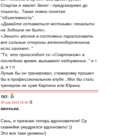
Спартак и хвалит Зенит --предсказуемо до
тошноты...Такая ложно понятая
"объективность":
«Давайте оставаться честными: пенальти
на Зобнине не было»..
«Зенит» вполне в состоянии парализовать
все сильные стороны железнодорожников,
если захочет.."
"То, что происходит со «Спартаком» в
последнее время, вызывает недоумение.."
и т
д, и т п
Лучше бы он тренировал, стажировку прошел
бы в профессиональном клубе...Мог бы стать
тренером не хуже Карпина или Юрана.
Gt3
-
30 апр 2023 15:36
авоська
,
Сань, я признаю теперь вдохновителя! Ср
скамейки умудрился вдохновить! ))
Это все таки уровень!)