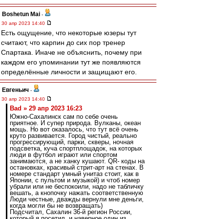
Boshetun Mai
-
30 апр 2023 14:40
Есть ощущение, что некоторые юзеры тут
считают, что карпин до сих пор тренер
Спартака. Иначе не объяснить, почему при
каждом его упоминании тут же появляются
определённые личности и защищают его.
Евгеньич
-
30 апр 2023 14:40
Bad » 29 апр 2023 16:23
Южно-Сахалинск сам по себе очень
приятное. И супер природа. Вулканы, океан
мощь. Но вот оказалось, что тут всё очень
круто развивается. Город чистый, реально
прогрессирующий, парки, скверы, ночная
подсветка, куча спортплощадок, на которых
люди в футбол играют или спортом
занимаются, а не ханку кушают. QR- коды на
остановках, красивый стрит-арт на стенах. В
номере стандарт умный унитаз стоит, как в
Японии, с пультом и музыкой) и чтоб номер
убрали или не беспокоили, надо не табличку
вешать, а кнопочку нажать соответственную
Люди честные, дважды вернули мне деньги,
когда могли бы не возвращать)
Подсчитал, Сахалин 36-й регион России,
который я посетил, и наверное один из