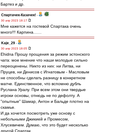
Бартез и др.
Спартачек-Казачек!
-
30 апр 2023 18:17
Мне кажется на гостевой Спартака очень
много!!! Карпина.......
Kaje_29
-
30 апр 2023 18:05
Ehidna Прошу прощения за режим эстонского
чата: мое мнение что наши молодые сильно
переоценены. Никто из них: ни Литва, ни
Пруцев, ни Денисов с Игнатовым - Масловым
не способны сделать разницу в конкретном
матче. Единственное, что вспомню дубль
Руслана Уралу. При всем этом они твердые
игроки основы, отнюдь не по дефолту. А
"опытные" Шамар, Антон и Бальде плотно на
скамье.
И да хочется посмотреть уже основу с
небольными Джикией и Промесом,
Хлусевичем. Думаю, что это будет несколько
другой Спартак.