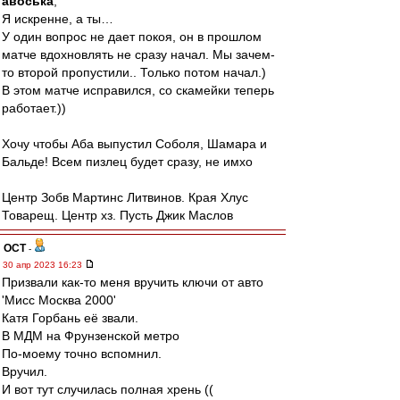
авоська
,
Я искренне, а ты…
У один вопрос не дает покоя, он в прошлом
матче вдохновлять не сразу начал. Мы зачем-
то второй пропустили.. Только потом начал.)
В этом матче исправился, со скамейки теперь
работает.))
Хочу чтобы Аба выпустил Соболя, Шамара и
Бальде! Всем пизлец будет сразу, не имхо
Центр Зобв Мартинс Литвинов. Края Хлус
Товарещ. Центр хз. Пусть Джик Маслов
ОСТ
-
30 апр 2023 16:23
Призвали как-то меня вручить ключи от авто
'Мисс Москва 2000'
Катя Горбань её звали.
В МДМ на Фрунзенской метро
По-моему точно вспомнил.
Вручил.
И вот тут случилась полная хрень ((