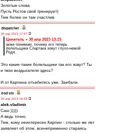
Золотые слова.
Пусть Ростов свой тренирует)
Тем более он там счастлив.
dispatcher
-
30 апр 2023 17:07
Ценитель » 30 апр 2023 13:15
акже понимаю, почему его теперь
болельщики Спартака зовут глухо-немой
Родя..
Это какие-такие болельщики так его зовут? Ты
и твои воздыхатели здесь?
И от Карпина отъебитесь уже. Заебали.
irod sm
-
30 апр 2023 16:59
alek.vladimir
Саш )))))
А ведь точно.
Тем, кому неинтересен Карпин - столько же лет
заявляет об этом, всенепременно стараясь