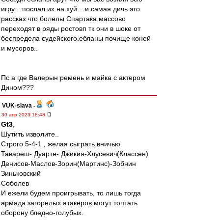
игру....послал их на хуй....и самая дичь это
рассказ что болелы Спартака массово
переходят в ряды ростовп тк они в шоке от
беспредела судейского.ебланы почище коней
и мусоров..
Пс а где Валерын ремень и майка с актером
Дином???
VUK-slava
-
30 апр 2023 18:48
Gt3
,
Шутить изволите..
Строго 5-4-1 , желая сыграть вничью.
Тавареш- Дуарте- Джикия-Хлусевич(Классен)
Денисов-Маслов-Зорин(Мартинс)-Зобнин
Зиньковский
Соболев
И ежели будем проигрывать, то лишь тогда
армада загорелых атакеров могут топтать
оборону бледно-голубых.