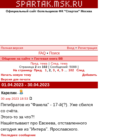
Официальный сайт болельщиков ФК "Спартак" Москва
Полная версия
Вход
•
Регистрация
FAQ
•
Поиск
Общение на сайте
Гостевая книга ВВ
»
Пред. тема
|
След. тема
Страница
2
из
102
[ Сообщений: 5088 ]
На страницу
Пред.
1
,
2
,
3
,
4
,
5
...
102
След.
Начать новую тему
Добавить
Версия для печати
01.04.2023 - 30.04.2023
Карелин
-
30 апр 2023 18:53
Пятибратов из "Факела" - 17-й(?). Уже сбился
со счёта.
Этого-то за что?!
Нашёптывают про Евсеева, отставленного
сегодня же из "Интера". Ярославского.
Последнее сообщение