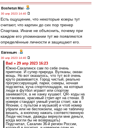
Boshetun Mai
-
30 апр 2023 14:40
Есть ощущение, что некоторые юзеры тут
считают, что карпин до сих пор тренер
Спартака. Иначе не объяснить, почему при
каждом его упоминании тут же появляются
определённые личности и защищают его.
Евгеньич
-
30 апр 2023 14:40
Bad » 29 апр 2023 16:23
Южно-Сахалинск сам по себе очень
приятное. И супер природа. Вулканы, океан
мощь. Но вот оказалось, что тут всё очень
круто развивается. Город чистый, реально
прогрессирующий, парки, скверы, ночная
подсветка, куча спортплощадок, на которых
люди в футбол играют или спортом
занимаются, а не ханку кушают. QR- коды на
остановках, красивый стрит-арт на стенах. В
номере стандарт умный унитаз стоит, как в
Японии, с пультом и музыкой) и чтоб номер
убрали или не беспокоили, надо не табличку
вешать, а кнопочку нажать соответственную
Люди честные, дважды вернули мне деньги,
когда могли бы не возвращать)
Подсчитал, Сахалин 36-й регион России,
который я посетил, и наверное один из