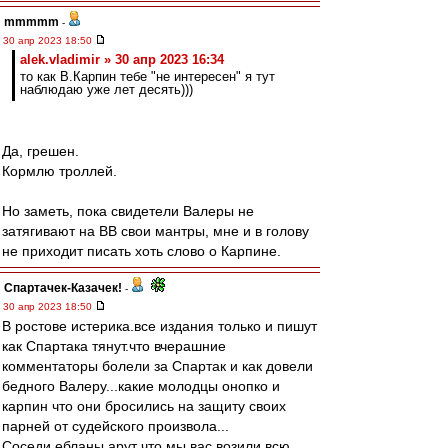
mmmmm
-
30 апр 2023 18:50
alek.vladimir » 30 апр 2023 16:34
то как В.Карпин тебе "не интересен" я тут
наблюдаю уже лет десять)))
Да, грешен.
Кормлю троллей.
Но заметь, пока свидетели Валеры не
затягивают на ВВ свои мантры, мне и в голову
не приходит писать хоть слово о Карпине.
Спартачек-Казачек!
-
30 апр 2023 18:50
В ростове истерика.все издания только и пишут
как Спартака тянут.что вчерашние
комментаторы болели за Спартак и как довели
бедного Валеру...какие молодцы онопко и
карпин что они бросились на защиту своих
парней от судейского произвола...
Соседи ебланы арут что мы вас возили всю