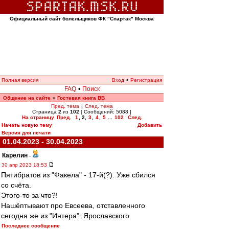
Официальный сайт болельщиков ФК "Спартак" Москва
Полная версия
Вход
•
Регистрация
FAQ
•
Поиск
Общение на сайте
Гостевая книга ВВ
»
Пред. тема
|
След. тема
Страница
2
из
102
[ Сообщений: 5088 ]
На страницу
Пред.
1
,
2
,
3
,
4
,
5
...
102
След.
Начать новую тему
Добавить
Версия для печати
01.04.2023 - 30.04.2023
Карелин
-
30 апр 2023 18:53
Пятибратов из "Факела" - 17-й(?). Уже сбился
со счёта.
Этого-то за что?!
Нашёптывают про Евсеева, отставленного
сегодня же из "Интера". Ярославского.
Последнее сообщение