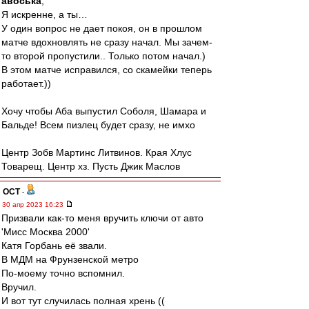
авоська
,
Я искренне, а ты…
У один вопрос не дает покоя, он в прошлом
матче вдохновлять не сразу начал. Мы зачем-
то второй пропустили.. Только потом начал.)
В этом матче исправился, со скамейки теперь
работает.))
Хочу чтобы Аба выпустил Соболя, Шамара и
Бальде! Всем пизлец будет сразу, не имхо
Центр Зобв Мартинс Литвинов. Края Хлус
Товарещ. Центр хз. Пусть Джик Маслов
ОСТ
-
30 апр 2023 16:23
Призвали как-то меня вручить ключи от авто
'Мисс Москва 2000'
Катя Горбань её звали.
В МДМ на Фрунзенской метро
По-моему точно вспомнил.
Вручил.
И вот тут случилась полная хрень ((