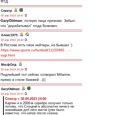
ЯТД.
Спектр
-
30 апр 2023 18:47
GaryOldman
, потерю лица признаю. Забыл,
что "дорабатывал" тогда Божович
Алекс1975
-
30 апр 2023 18:40
В Ростове есть свои хейтеры, из бывших :)
https://www.sports.ru/football/11150985 ... -
vygl.html
МосфОлд
-
30 апр 2023 18:38
Подлейший гол сейчас сотворил Мбаппе,
прямо в стиле бамжей...(((
GaryOldman
-
30 апр 2023 18:27
Спектр » 30.04.2023 14:00
Карпин и в 2009-м серебро получил только
потому, что Слуцкий в абсолютно ничего не
значившем для него матче (уже было
известно, что кепок после сезона