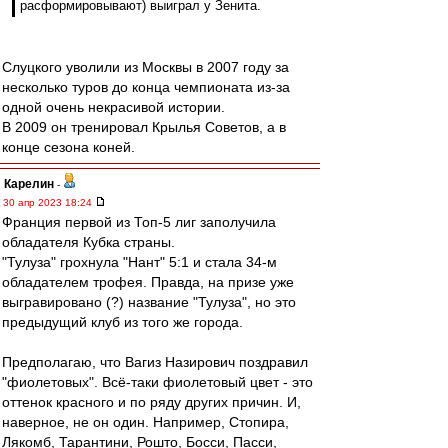
расформировывают) выиграл у Зенита.
Слуцкого уволили из Москвы в 2007 году за
несколько туров до конца чемпионата из-за
одной очень некрасивой истории.
В 2009 он тренировал Крылья Советов, а в
конце сезона коней.
Карелин
-
30 апр 2023 18:24
Франция первой из Топ-5 лиг заполучила
обладателя Кубка страны.
"Тулуза" грохнула "Нант" 5:1 и стала 34-м
обладателем трофея. Правда, на призе уже
выгравировано (?) название "Тулуза", но это
предыдущий клуб из того же города.
Предполагаю, что Вагиз Назирович поздравил
"фиолетовых". Всё-таки фиолетовый цвет - это
оттенок красного и по ряду других причин. И,
наверное, не он один. Например, Стопира,
Лякомб, Тарантини, Рошто, Босси, Пасси,