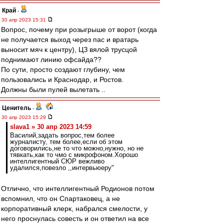
Край
-
30 апр 2023 15:31
Вопрос, почему при розыгрыше от ворот (когда
не получается выход через пас и вратарь
выносит мяч к центру), ЦЗ вялой трусцой
поднимают линию офсайда??
По сути, просто создают глубину, чем
пользовались и Краснодар, и Ростов.
Должны были пулей вылетать ..
Ценитель
-
30 апр 2023 15:29
slava1 » 30 апр 2023 14:59
Василий,задать вопрос,тем более
журналисту, тем более,если об этом
договорились,не то что можно,нужно, но не
тявкать,как то чмо с микрофоном.Хорошо
интеллигентный СЮР вежливо
удалился,повезло ,,интервьюеру"
Отлично, что интеллигентный Родионов потом
вспомнил, что он Спартаковец, а не
корпоративный клерк, набрался смелости, у
него проснулась совесть и он ответил на все