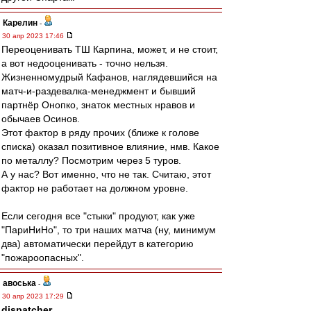
Карелин
-
30 апр 2023 17:46
Переоценивать ТШ Карпина, может, и не стоит,
а вот недооценивать - точно нельзя.
Жизненномудрый Кафанов, наглядевшийся на
матч-и-раздевалка-менеджмент и бывший
партнёр Онопко, знаток местных нравов и
обычаев Осинов.
Этот фактор в ряду прочих (ближе к голове
списка) оказал позитивное влияние, нмв. Какое
по металлу? Посмотрим через 5 туров.
А у нас? Вот именно, что не так. Считаю, этот
фактор не работает на должном уровне.
Если сегодня все "стыки" продуют, как уже
"ПариНиНо", то три наших матча (ну, минимум
два) автоматически перейдут в категорию
"пожароопасных".
авоська
-
30 апр 2023 17:29
dispatcher
,