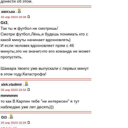
донести об этом.
авоська
-
30 апр 2023 16:36
Gt3
,
Так ты ж футбол не смотришь!
Смотри футбол,Лёнь,и будешь понимать кто с
какой минуты начинает вдохновлять)
И если человек вдохновляет прям с 46
минуты,это не значит,что его команда не может
пропустить.
Шамара твоего уже выпускали с первых минут
в этом году.Катастрофа!
alek.vladimir
-
30 апр 2023 16:34
mmmmm
то как В.Карпин тебе "не интересен" я тут
наблюдаю уже лет десять)))
Gt3
-
30 апр 2023 16:26