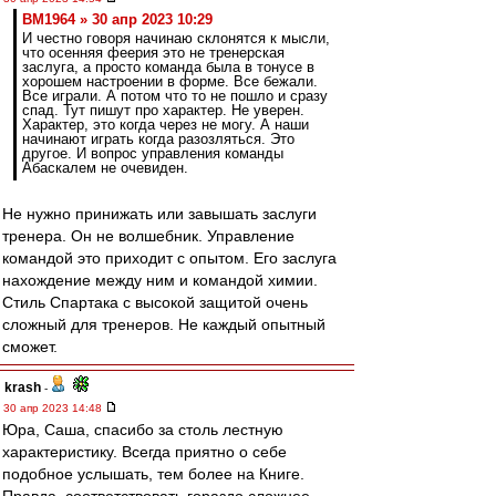
BM1964 » 30 апр 2023 10:29
И честно говоря начинаю склонятся к мысли,
что осенняя феерия это не тренерская
заслуга, а просто команда была в тонусе в
хорошем настроении в форме. Все бежали.
Все играли. А потом что то не пошло и сразу
спад. Тут пишут про характер. Не уверен.
Характер, это когда через не могу. А наши
начинают играть когда разозляться. Это
другое. И вопрос управления команды
Абаскалем не очевиден.
Не нужно принижать или завышать заслуги
тренера. Он не волшебник. Управление
командой это приходит с опытом. Его заслуга
нахождение между ним и командой химии.
Стиль Спартака с высокой защитой очень
сложный для тренеров. Не каждый опытный
сможет.
krash
-
30 апр 2023 14:48
Юра, Саша, спасибо за столь лестную
характеристику. Всегда приятно о себе
подобное услышать, тем более на Книге.