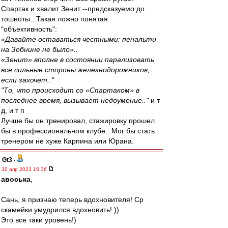
Спартак и хвалит Зенит --предсказуемо до
тошноты...Такая ложно понятая
"объективность":
«Давайте оставаться честными: пенальти
на Зобнине не было»..
«Зенит» вполне в состоянии парализовать
все сильные стороны железнодорожников,
если захочет.."
"То, что происходит со «Спартаком» в
последнее время, вызывает недоумение.."
и т
д, и т п
Лучше бы он тренировал, стажировку прошел
бы в профессиональном клубе...Мог бы стать
тренером не хуже Карпина или Юрана.
Gt3
-
30 апр 2023 15:36
авоська
,
Сань, я признаю теперь вдохновителя! Ср
скамейки умудрился вдохновить! ))
Это все таки уровень!)