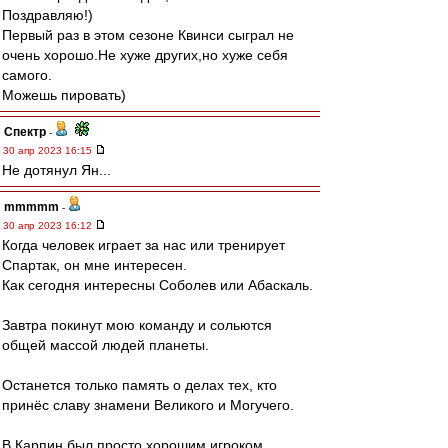
Поздравляю!)
Первый раз в этом сезоне Квинси сыграл не
очень хорошо.Не хуже других,но хуже себя
самого.
Можешь пировать)
Спектр
-
30 апр 2023 16:15
Не дотянул Ян...
mmmmm
-
30 апр 2023 16:12
Когда человек играет за нас или тренирует
Спартак, он мне интересен.
Как сегодня интересны Соболев или Абаскаль.
Завтра покинут мою команду и сольются
общей массой людей планеты.
Останется только память о делах тех, кто
принёс славу знамени Великого и Могучего.
В.Карпин был просто хорошим игроком