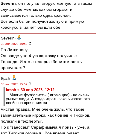
Severin
, он получил вторую желтую, а в таком
случае обе желтых как бы сгорают и
записывается только одна красная.
Вот если бы он получил желтую и прямую
красную, в "зачет" бы шли обе.
Severin
-
30 апр 2023 15:52
По Литвинову.
Он вроде уже 4-ую карточку получил с
Торпедо. И что с теперь с Зенитом опять
пропускает?
Край
-
30 апр 2023 15:52
krash » 30 апр 2023, 12:12
.. Многие футболисты ( играющие) - не очень
умные люди. А когда играть заканчивают, это
особенно проявляется.
Чистая правда. Мне очень жаль, что такие
замечательные игроки, как Ловчев и Тихонов,
полезли в "эксперты".
Но к "заносам" Серафимыча я привык уже, а
вот Тихонов огорчил.. Всё время ругает