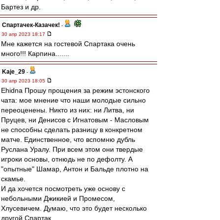
Бартез и др.
Спартачек-Казачек!
-
30 апр 2023 18:17
Мне кажется на гостевой Спартака очень
много!!! Карпина.......
Kaje_29
-
30 апр 2023 18:05
Ehidna Прошу прощения за режим эстонского
чата: мое мнение что наши молодые сильно
переоценены. Никто из них: ни Литва, ни
Пруцев, ни Денисов с Игнатовым - Масловым
не способны сделать разницу в конкретном
матче. Единственное, что вспомню дубль
Руслана Уралу. При всем этом они твердые
игроки основы, отнюдь не по дефолту. А
"опытные" Шамар, Антон и Бальде плотно на
скамье.
И да хочется посмотреть уже основу с
небольными Джикией и Промесом,
Хлусевичем. Думаю, что это будет несколько
другой Спартак.