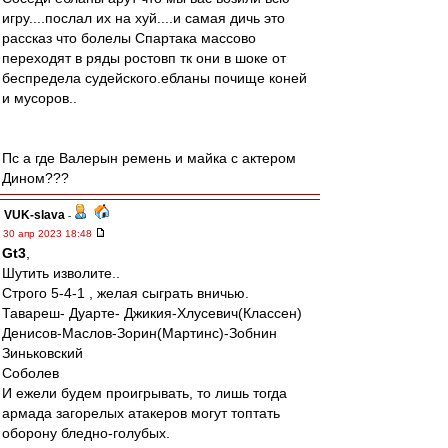
игру....послал их на хуй....и самая дичь это
рассказ что болелы Спартака массово
переходят в ряды ростовп тк они в шоке от
беспредела судейского.ебланы почище коней
и мусоров..
Пс а где Валерын ремень и майка с актером
Дином???
VUK-slava
-
30 апр 2023 18:48
Gt3
,
Шутить изволите..
Строго 5-4-1 , желая сыграть вничью.
Тавареш- Дуарте- Джикия-Хлусевич(Классен)
Денисов-Маслов-Зорин(Мартинс)-Зобнин
Зиньковский
Соболев
И ежели будем проигрывать, то лишь тогда
армада загорелых атакеров могут топтать
оборону бледно-голубых.