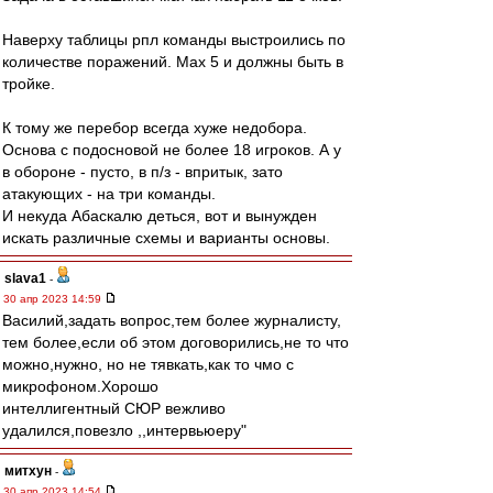
Наверху таблицы рпл команды выстроились по
количестве поражений. Мах 5 и должны быть в
тройке.
К тому же перебор всегда хуже недобора.
Основа с подосновой не более 18 игроков. А у
в обороне - пусто, в п/з - впритык, зато
атакующих - на три команды.
И некуда Абаскалю деться, вот и вынужден
искать различные схемы и варианты основы.
slava1
-
30 апр 2023 14:59
Василий,задать вопрос,тем более журналисту,
тем более,если об этом договорились,не то что
можно,нужно, но не тявкать,как то чмо с
микрофоном.Хорошо
интеллигентный СЮР вежливо
удалился,повезло ,,интервьюеру"
митхун
-
30 апр 2023 14:54