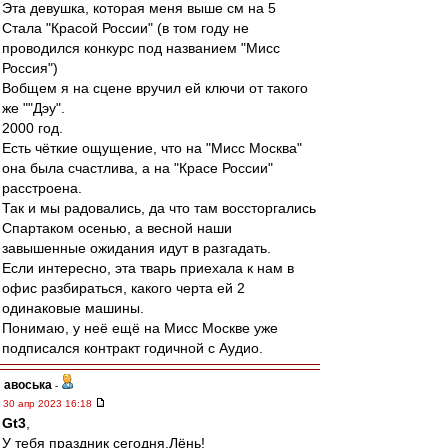
Эта девушка, которая меня выше см на 5
Стала "Красой России" (в том году не
проводился конкурс под названием "Мисс
Россия")
Вобщем я на сцене вручил ей ключи от такого
же ""Дэу".
2000 год.
Есть чёткие ощущение, что на "Мисс Москва"
она была счастлива, а на "Красе России"
расстроена.
Так и мы радовались, да что там воссторгались
Спартаком осенью, а весной наши
завышенные ожидания идут в разгадать.
Если интересно, эта тварь приехала к нам в
офис разбираться, какого черта ей 2
одинаковые машины.
Понимаю, у неё ещё на Мисс Москве уже
подписался контракт годичной с Аудио.
авоська
-
30 апр 2023 16:18
Gt3
,
У тебя праздник сегодня,Лёнь!