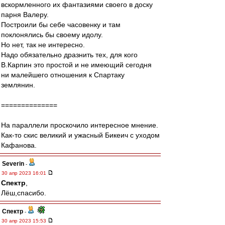
вскормленного их фантазиями своего в доску
парня Валеру.
Построили бы себе часовенку и там
поклонялись бы своему идолу.
Но нет, так не интересно.
Надо обязательно дразнить тех, для кого
В.Карпин это простой и не имеющий сегодня
ни малейшего отношения к Спартаку
землянин.
==============
На параллели проскочило интересное мнение.
Как-то скис великий и ужасный Бикеич с уходом
Кафанова.
Severin
-
30 апр 2023 16:01
Спектр
,
Лёш,спасибо.
Спектр
-
30 апр 2023 15:53