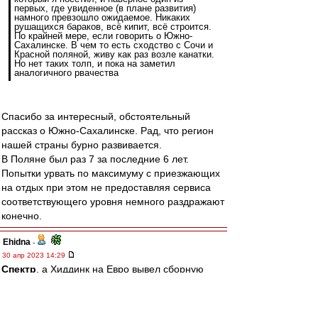
первых, где увиденное (в плане развития)
намного превзошло ожидаемое. Никаких
рушащихся бараков, всё кипит, всё строится.
По крайней мере, если говорить о Южно-
Сахалинске. В чем то есть сходство с Сочи и
Красной поляной, живу как раз возле канатки.
Но нет таких толп, и пока на заметил
аналогичного рвачества
Спасибо за интересный, обстоятельный
рассказ о Южно-Сахалинске. Рад, что регион
нашей страны бурно развивается.
В Поляне был раз 7 за последние 6 лет.
Попытки урвать по максимуму с приезжающих
на отдых при этом не предоставляя сервиса
соответствующего уровня немного раздражают
конечно.
Ehidna
-
30 апр 2023 14:29
Спектр
, а Хиддинк на Евро вывел сборную
только потому, что хорваты выиграли ничего не
значащий для них матч. Но Гус - икона))