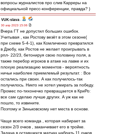
вопросы журналистов про слив Карреры на
официальной пресс-конференции, правда? )
VUK-slava
-
30 апр 2023 15:06
Вчера ГТ не допустил больших ошибок.
Учитывая , как Ростову везёт в этом сезоне(
при схеме 5-4-1), как Комличенко превратился
в Дзюбу, как Ростов не желает проигрывать в
рпл- 22/23, бетонируя свою половину поля, а
также перебор игроков в атаке на лавке и их
плохую реализацию моментов - вероятность
ничьи наиболее приемлемый результат. : Все
остались при своих. А как получилось-так
получилось. Никто не хотел умирать за победу.
Промес по-тихонечко превращается в КриРо:
все сам сделаю лучше других. А уж как не
пошло, то извините.
Поэтому и Зиньковскому нет места в основе.
Чаще всего команда , которая набирает за
сезон 2/3 очков , заканчивает его в тройке.
Задача в оставшихся матчах набрать 11 очков.