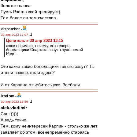
Золотые слова.
Пусть Ростов свой тренирует)
Тем более он там счастлив.
dispatcher
-
30 апр 2023 17:07
Ценитель » 30 апр 2023 13:15
акже понимаю, почему его теперь
болельщики Спартака зовут глухо-немой
Родя..
Это какие-такие болельщики так его зовут? Ты
и твои воздыхатели здесь?
И от Карпина отъебитесь уже. Заебали.
irod sm
-
30 апр 2023 16:59
alek.vladimir
Саш )))))
А ведь точно.
Тем, кому неинтересен Карпин - столько же лет
заявляет об этом, всенепременно стараясь