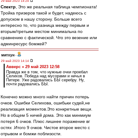
29 май 2023 14:24
Спектр
, Это же реальная таблица чемпионата!
Тройка призеров такой и будет, надеюсь с
допуском в нашу сторону. Больше всего
интересно то, что разница между первым и
вторым/третьим местом минимальна по
сравнению с фактической. Что это везение или
админресурс бомжей?
митхун
-
29 май 2023 14:14
Авверс » 29 май 2023 12:58
Правда же в том, что нужные очки проебал
Селихов. Победа над мусорами и ничья в
Питере. Уже радовались БЫ серебру. Ну,
почти радовались БЫ.
Конечно можно много найти причин потерь
очков. Ошибки Селихова, ошибьки судей,не
реализация моментов.Это конкретные вещи.
Но в общем 5 ничей дома. Это как минмиум
потеря 6 очков. Плюс лишнее поражение вг
остях .Итого 9 очков. Чистое второе место с
отрывом и бомжи поблизости.