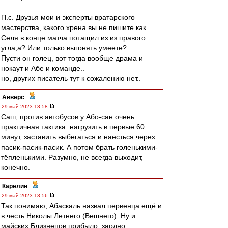
П.с. Друзья мои и эксперты вратарского
мастерства, какого хрена вы не пишите как
Селя в конце матча потащил из из правого
угла,а? Или только выгонять умеете?
Пусти он голец, вот тогда вообще драма и
нокаут и Абе и команде..
но, других писатель тут к сожалению нет..
Авверс
-
29 май 2023 13:58
Саш, против автобусов у Або-сан очень
практичная тактика: нагрузить в первые 60
минут, заставить выбегаться и наесться через
пасик-пасик-пасик. А потом брать голенькими-
тёпленькими. Разумно, не всегда выходит,
конечно.
Карелин
-
29 май 2023 13:56
Так понимаю, Абаскаль назвал первенца ещё и
в честь Николы Летнего (Вешнего). Ну и
майских Близнецов прибыло, заодно.