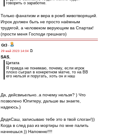
говорить о заработке.
Только фанатизм и вера в ромб животворящий.
Игрок должен быть не просто наёмным
трудягой, а человеком верующим ва Спартак!
(прости меня Господи грешнаго)
Gt3
-
29 май 2023 14:04
SAS
,
Цитата
Я правда не понимаю, почему, если игрок
плохо сыграл в конкретном матче, то на ВВ
его нельзя и поругать, хоть он и наш
Да, дейсвиьельно..а почему нельзя? ) Что
позволено Юпитеру, дальше вы знаете,
надеюсь.)
ДядяСаш, записываю тебе это в твой слоган!))
Когда в след раз из мортиры по мне палить
начнешься.)) Напомню!!!!