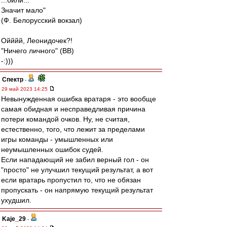
...били...
Значит мало"
(Ф. Белорусский вокзал)
Ойййй, Леонидочек?!
"Ничего личного" (ВВ)
-:)))
Спектр
-
29 май 2023 14:25
Невынужденная ошибка вратаря - это вообще
самая обидная и несправедливая причина
потери командой очков. Ну, не считая,
естественно, того, что лежит за пределами
игры команды - умышленных или
неумышленных ошибок судей.
Если нападающий не забил верный гол - он
"просто" не улучшил текущий результат, а вот
если вратарь пропустил то, что не обязан
пропускать - он напрямую текущий результат
ухудшил.
Kaje_29
-