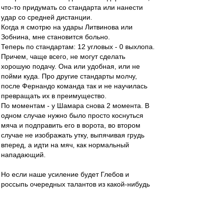
что-то придумать со стандарта или нанести
удар со средней дистанции.
Когда я смотрю на удары Литвинова или
Зобнина, мне становится больно.
Теперь по стандартам: 12 угловых - 0 выхлопа.
Причем, чаще всего, не могут сделать
хорошую подачу. Она или удобная, или не
пойми куда. Про другие стандарты молчу,
после Фернандо команда так и не научилась
превращать их в преимущество.
По моментам - у Шамара снова 2 момента. В
одном случае нужно было просто коснуться
мяча и подправить его в ворота, во втором
случае не изображать утку, выпячивая грудь
вперед, а идти на мяч, как нормальный
нападающий.
Но если наше усиление будет Глебов и
россыпь очередных талантов из какой-нибудь
Самары, качественных изменений мы не
увидим.