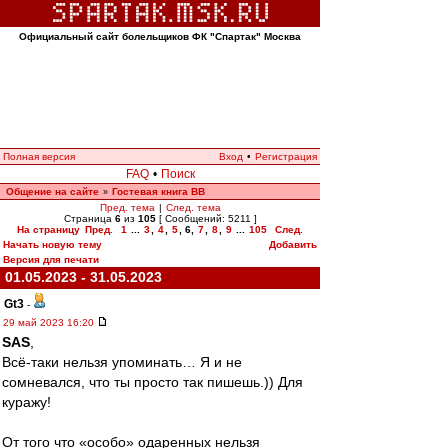
Официальный сайт болельщиков ФК "Спартак" Москва
Полная версия
Вход
•
Регистрация
FAQ
•
Поиск
Общение на сайте
Гостевая книга ВВ
»
Пред. тема
|
След. тема
Страница
6
из
105
[ Сообщений: 5211 ]
На страницу
Пред.
1
...
3
,
4
,
5
,
6
,
7
,
8
,
9
...
105
След.
Начать новую тему
Добавить
Версия для печати
01.05.2023 - 31.05.2023
Gt3
-
29 май 2023 16:20
SAS
,
Всё-таки нельзя упоминать… Я и не
сомневался, что ты просто так пишешь.)) Для
куражу!
От того что «особо» одаренных нельзя