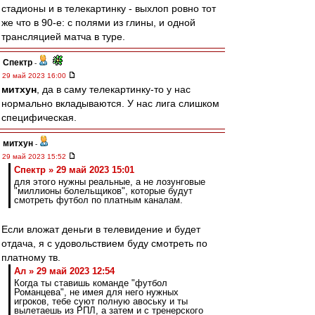
стадионы и в телекартинку - выхлоп ровно тот
же что в 90-е: с полями из глины, и одной
трансляцией матча в туре.
Спектр
-
29 май 2023 16:00
митхун
, да в саму телекартинку-то у нас
нормально вкладываются. У нас лига слишком
специфическая.
митхун
-
29 май 2023 15:52
Спектр » 29 май 2023 15:01
для этого нужны реальные, а не лозунговые
"миллионы болельщиков", которые будут
смотреть футбол по платным каналам.
Если вложат деньги в телевидение и будет
отдача, я с удовольствием буду смотреть по
платному тв.
Ал » 29 май 2023 12:54
Когда ты ставишь команде "футбол
Романцева", не имея для него нужных
игроков, тебе суют полную авоську и ты
вылетаешь из РПЛ, а затем и с тренерского