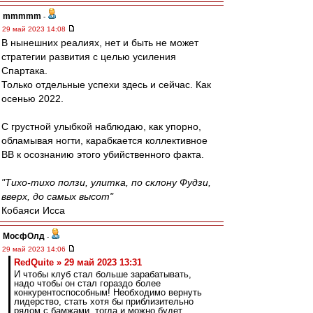
mmmmm
-
29 май 2023 14:08
В нынешних реалиях, нет и быть не может
стратегии развития с целью усиления
Спартака.
Только отдельные успехи здесь и сейчас. Как
осенью 2022.
С грустной улыбкой наблюдаю, как упорно,
обламывая ногти, карабкается коллективное
ВВ к осознанию этого убийственного факта.
"Тихо-тихо ползи, улитка, по склону Фудзи,
вверх, до самых высот"
Кобаяси Исса
МосфОлд
-
29 май 2023 14:06
RedQuite » 29 май 2023 13:31
И чтобы клуб стал больше зарабатывать,
надо чтобы он стал гораздо более
конкурентоспособным! Необходимо вернуть
лидерство, стать хотя бы приблизительно
рядом с бамжами, тогда и можно будет