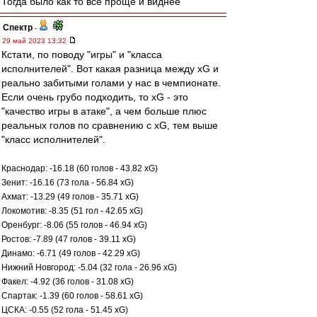
Тогда было как то все проще и виднее
Спектр
-
29 май 2023 13:32
Кстати, по поводу "игры" и "класса
исполнителей". Вот какая разница между xG и
реально забитыми голами у нас в чемпионате.
Если очень грубо подходить, то xG - это
"качество игры в атаке", а чем больше плюс
реальных голов по сравнению с xG, тем выше
"класс исполнителей".
Краснодар: -16.18 (60 голов - 43.82 xG)
Зенит: -16.16 (73 гола - 56.84 xG)
Ахмат: -13.29 (49 голов - 35.71 xG)
Локомотив: -8.35 (51 гол - 42.65 xG)
Оренбург: -8.06 (55 голов - 46.94 xG)
Ростов: -7.89 (47 голов - 39.11 xG)
Динамо: -6.71 (49 голов - 42.29 xG)
Нижний Новгород: -5.04 (32 гола - 26.96 xG)
Факел: -4.92 (36 голов - 31.08 xG)
Спартак: -1.39 (60 голов - 58.61 xG)
ЦСКА: -0.55 (52 гола - 51.45 xG)