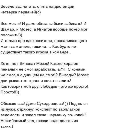
Весело вас читать, опять на дистанции
четверка первачей(с)
Все могли! И даже обязаны были забивать! И
Шамар, и Мозес, а Игнатов вообще покер мог
положить!))
И только про вдохновителя, проваливающего
матч за матчем, тишина…. Как будто не
существует такого игрока в команде..
Хотя, нет. Виноват Мозес! Какого хера он
пенальти не смог заработать, а??!! С конями
же смог, а с днищем не смог!? Выводы? Мозес
доигрывает контракт и хочет свалить!
Как говорит мой друг Лебедев - это же просто!
Просто!!))
Обожаю вас! Даже Суходрищева! )) Поднялся
из лужи, отряхнул конспект по зарплатной
ведомости и завел свою шарманку по-новой!
Несгибаемый чел, гвозди надо делать из
таких.)