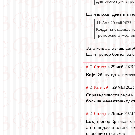
для этого нужны р
Если вложат деньги в те
Ал » 29 май 2023 1
Когда ты ставишь к
тренерского мостик
Зато когда ставишь авто
Если тренер боится за с
#
Спектр
» 29 май 2023 
Kaje_29
, ну тут как ск
#
Kaje_29
» 29 май 2023
Справедливости ради у 
больше менеджменту кл
#
Спектр
» 29 май 2023 
Los
, тренер Крыльев ка
этого недосчитался 6 "о
спасение от стыков.