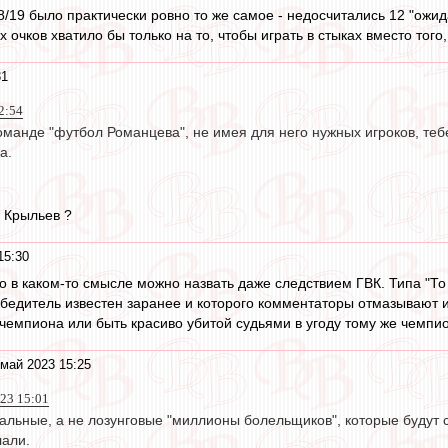
18/19 было практически ровно то же самое - недосчитались 12 "ожи
 очков хватило бы только на то, чтобы играть в стыках вместо тог
31
2:54
оманде "футбол Романцева", не имея для него нужных игроков, теб
а.
а Крыльев ?
15:30
это в каком-то смысле можно назвать даже следствием ГВК. Типа "То 
обедитель известен заранее и которого комментаторы отмазывают и
 чемпиона или быть красиво убитой судьями в угоду тому же чемпио
май 2023 15:25
023 15:01
альные, а не лозунговые "миллионы болельщиков", которые будут 
лали.