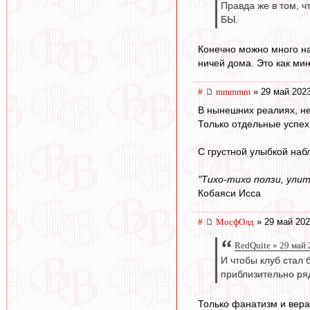
Правда же в том, ч
БЫ.
Конечно можно много на
ничей дома. Это как ми
#
mmmmm
» 29 май 2023
В нынешних реалиях, не
Только отдельные успехи
С грустной улыбкой наб
"Тихо-тихо ползи, улит
Кобаяси Исса
#
МосфОлд
» 29 май 202
RedQuite » 29 май 
И чтобы клуб стал 
приблизительно ряд
Только фанатизм и вера