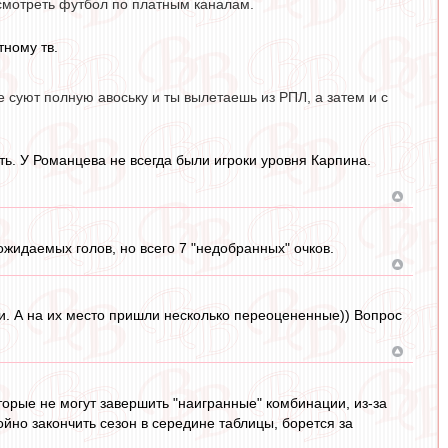
 смотреть футбол по платным каналам.
тному тв.
е суют полную авоську и ты вылетаешь из РПЛ, а затем и с
ть. У Романцева не всегда были игроки уровня Карпина.
 ожидаемых голов, но всего 7 "недобранных" очков.
. А на их место пришли несколько переоцененные)) Вопрос
торые не могут завершить "наигранные" комбинации, из-за
ойно закончить сезон в середине таблицы, борется за