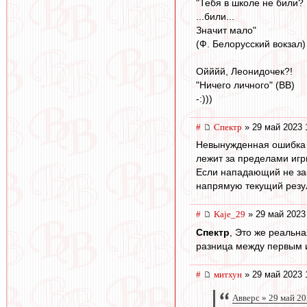
"Тебя в школе не били?
...били...
Значит мало"
(Ф. Белорусский вокзал)
Ойййй, Леонидочек?!
"Ничего личного" (ВВ)
-:)))
#
Спектр
» 29 май 2023 
Невынужденная ошибка в
лежит за пределами иг
Если нападающий не заби
напрямую текущий резу
#
Kaje_29
» 29 май 2023
Спектр
, Это же реальна
разница между первым 
#
митхун
» 29 май 2023 
Авверс » 29 май 20