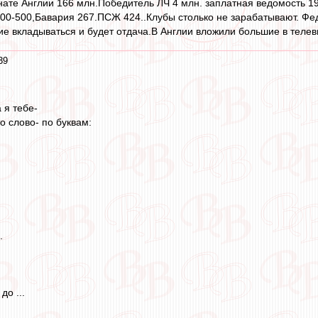
ате Англии 166 млн.Победитель ЛЧ 4 млн. заплатная ведомость 19
00-500,Бавария 267.ПСЖ 424..Клубы столько не зарабатывают. Фед
ие вкладываться и будет отдача.В Англии вложили большие в телев
39
 я тебе-
о слово- по буквам:
.
до ...