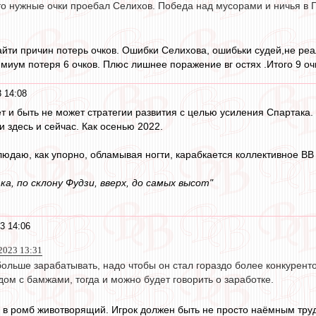
то нужные очки проебал Селихов. Победа над мусорами и ничья в 
йти причин потерь очков. Ошибки Селихова, ошибьки судей,не ре
нмиум потеря 6 очков. Плюс лишнее поражение вг остях .Итого 9 оч
 14:08
т и быть не может стратегии развития с целью усиления Спартака.
 здесь и сейчас. Как осенью 2022.
людаю, как упорно, обламывая ногти, карабкается коллективное ВВ 
ка, по склону Фудзи, вверх, до самых высот"
3 14:06
2023 13:31
больше зарабатывать, надо чтобы он стал гораздо более конкурент
ом с бамжами, тогда и можно будет говорить о заработке.
 в ромб животворящий. Игрок должен быть не просто наёмным труд