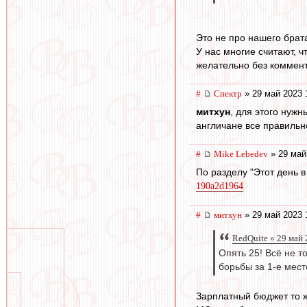
Это не про нашего брат
У нас многие считают, 
желательно без комментат
#
Спектр
» 29 май 2023 
митхун
, для этого нуж
англичане все правильн
#
Mike Lebedev
» 29 май
По разделу "Этот день 
190a2d1964
#
митхун
» 29 май 2023 
RedQuite » 29 май 
Опять 25! Всё не т
борьбы за 1-е мест
Зарплатный бюджет то ж