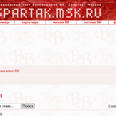
оманда
карта мира
магазин ВВ
гостевая ВВ
ф
вая книга ВВ
23
Сооб
20