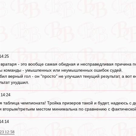
14:25
ратаря - это вообще самая обидная и несправедливая причина поте
ры команды - умышленных или неумышленных ошибок судей.
л верный гол - он "просто" не улучшил текущий результат, а вот ес
льтат ухудшил.
 14:24
я таблица чемпионата! Тройка призеров такой и будет, надеюсь с д
и вторым/третьим местом минимальна по сравнению с фактической
14:14
23 12:58