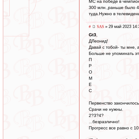
МС на победе в чемпион
300 млн.,раньше было 4
туда.Нужно в телевиден
#
SAS
» 29 май 2023 14:
Gt3
,
ДЛеонид!
Давай с тобой- ты мне, а
Больше не упоминать эт
П
Р
О
М
Е
С
Первенство закончилось
Срачи не нужны.
2?3?4?
...безразлично!
Прогресс все равно с 10 