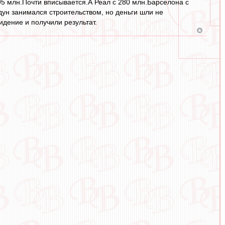
5 млн.Почти вписывается.А Реал с 280 млн.Барселона с
ун занимался строительством, но деньги шли не
идение и получили результат.