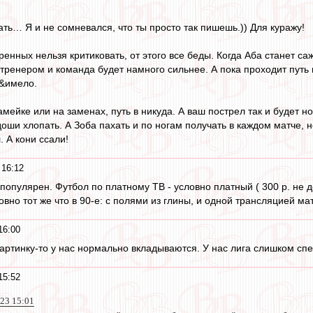
ть… Я и не сомневался, что ты просто так пишешь.)) Для куражу!
ренных нельзя критиковать, от этого все беды. Когда Аба станет с
т тренером и команда будет намного сильнее. А пока проходит путь
п&имело.
амейке или на заменах, путь в никуда. А ваш пострел так и будет н
ши хлопать. А Зоба пахать и по ногам получать в каждом матче, но,
 А кони ссали!
 16:12
 популярен. Футбол по платному ТВ - условно платный ( 300 р. не д
овно тот же что в 90-е: с полями из глины, и одной трансляцией мат
16:00
екартинку-то у нас нормально вкладываются. У нас лига слишком сп
15:52
023 15:01