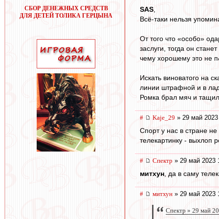
СБОР ДЕНЕЖНЫХ СРЕДСТВ
SAS
,
ДЛЯ ДЕТЕЙ ТОЛИКА ГЕРЦЫНА
Всё-таки нельзя упомина
От того что «особо» ода
заслуги, тогда он стане
чему хорошему это не 
Искать виноватого на ск
линии штрафной и в ладо
Ромка брал мяч и тащил.
#
Kaje_29
» 29 май 2023
Спорт у нас в стране не
телекартинку - выхлоп р
#
Спектр
» 29 май 2023 
митхун
, да в саму тел
#
митхун
» 29 май 2023 
Спектр » 29 май 2