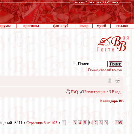
орумы
прогнозы
фан-клуб
юмор
музей
ссылки
Расширенный поиск
FAQ
Регистрация
Вход
Календарь ВВ
6
щений: 5211 •
Страница
6
из
105
•
1
...
3
4
5
7
8
9
...
105