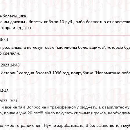
а-болельщика.
что им должны - билеты либо за 10 руб., либо бесплатно от профс
ора и т.д., и т.п.
15:01
ны реальные, а не лозунговые "миллионы болельщиков", которые бу
о сделали.
 2023 14:46
в Истории" сегодня Золотой 1996 год, подрубрика "Непамятные поб
14:43
2023 13:31
о и всё не так! Вопрос не к трансферному бюджету, а к зарплатному
о, причём уже 20 лет!!! Мало покупать сильных игроков, необходим
е имеет ограничения. Нужно зарабатывать. В большинстве топ кл