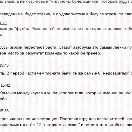
еальные, а не лозунговые "миллионы болельщиков", которые будут
левидение и будет отдача, я с удовольствием буду смотреть по пла
2:54
оманде "футбол Романцева", не имея для него нужных игроков, теб
а.
бусы игроки перестают расти. Ставит автобусы это самый лёгкий пу
воё место за результат команды то какой он тренер.
15:45
азать. В первой части чемпионата были те же самые 6 "недозабитых"
 15:42
Крыльев между кругами ушли исполнители, которые именно решали
уба.
15:36
к раз идеальная иллюстрация. Поставил игру для исполнителей, ко
жидаемых голов" и 12 "ожидаемых очков" и вместо того, чтобы спок