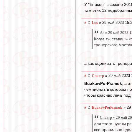
У "Енисея" в сезоне 20
там этих 12 недобранных
#
Los
» 29 май 2023 15:
Ал » 29 май 2023 1
Когда ты ставишь к
тренерского мостик
а как оценивать тренер
#
Спектр
» 29 май 2023 
BuakawPorPramuk
, а 
чемпионат, в котором п
чтобы красиво лечь под
#
BuakawPorPramuk
» 29 
Спектр » 29 май 2
для этого нужны ре
все правильно сде