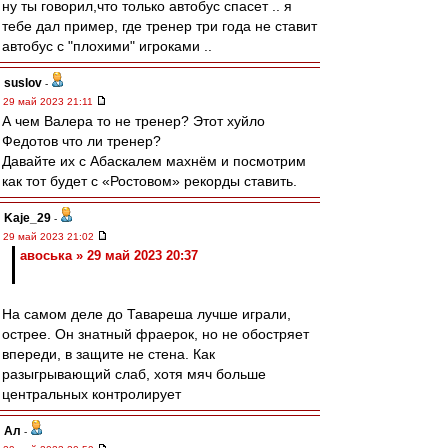
ну ты говорил,что только автобус спасет .. я
тебе дал пример, где тренер три года не ставит
автобус с "плохими" игроками ..
suslov
-
29 май 2023 21:11
А чем Валера то не тренер? Этот хуйло
Федотов что ли тренер?
Давайте их с Абаскалем махнём и посмотрим
как тот будет с «Ростовом» рекорды ставить.
Kaje_29
-
29 май 2023 21:02
авоська » 29 май 2023 20:37
На самом деле до Тавареша лучше играли,
острее. Он знатный фраерок, но не обостряет
впереди, в защите не стена. Как
разыгрывающий слаб, хотя мяч больше
центральных контролирует
Ал
-