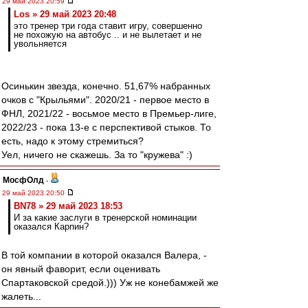
29 май 2023 20:59
Los » 29 май 2023 20:48
это тренер три года ставит игру, совершенно
не похожую на автобус .. и не вылетает и не
увольняется
Осинькин звезда, конечно. 51,67% набранных
очков с "Крыльями". 2020/21 - первое место в
ФНЛ, 2021/22 - восьмое место в Премьер-лиге,
2022/23 - пока 13-е с перспективой стыков. То
есть, надо к этому стремиться?
Уел, ничего не скажешь. За то "кружева" :)
МосфОлд
-
29 май 2023 20:50
BN78 » 29 май 2023 18:53
И за какие заслуги в тренерской номинации
оказался Карпин?
В той компании в которой оказался Валера, -
он явный фаворит, если оценивать
Спартаковской средой.))) Уж не конебамжей же
жалеть...