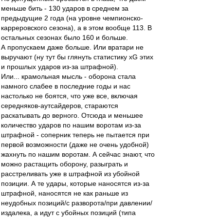
меньше бить - 130 ударов в среднем за
предыдущие 2 года (на уровне чемпионско-
карреровского сезона), а в этом вообще 113. В
остальных сезонах было 160 и больше.
А пропускаем даже больше. Или вратари не
выручают (ну тут бы глянуть статистику хG этих
и прошлых ударов из-за штрафной).
Или... крамольная мысль - оборона стала
намного слабее в последние годы и нас
настолько не боятся, что уже все, включая
середняков-аутсайдеров, стараются
раскатывать до верного. Отсюда и меньшее
количество ударов по нашим воротам из-за
штрафной - соперник теперь не пытается при
первой возможности (даже не очень удобной)
жахнуть по нашим воротам. А сейчас знают, что
можно растащить оборону, разыграть и
расстреливать уже в штрафной из убойной
позиции. А те удары, которые наносятся из-за
штрафной, наносятся не как раньше из
неудобных позиций/с разворота/при давлении/
издалека, а идут с убойных позиций (типа