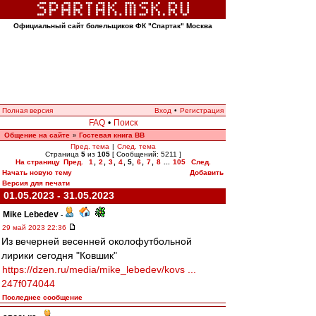
Официальный сайт болельщиков ФК "Спартак" Москва
Полная версия
Вход
•
Регистрация
FAQ
•
Поиск
Общение на сайте
Гостевая книга ВВ
»
Пред. тема
|
След. тема
Страница
5
из
105
[ Сообщений: 5211 ]
На страницу
Пред.
1
,
2
,
3
,
4
,
5
,
6
,
7
,
8
...
105
След.
Начать новую тему
Добавить
Версия для печати
01.05.2023 - 31.05.2023
Mike Lebedev
-
29 май 2023 22:36
Из вечерней весенней околофутбольной
лирики сегодня "Ковшик"
https://dzen.ru/media/mike_lebedev/kovs ...
247f074044
Последнее сообщение