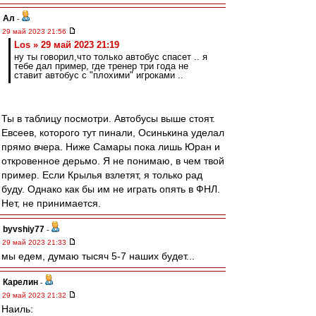
Ал
-
29 май 2023 21:56
Los » 29 май 2023 21:19
ну ты говорил,что только автобус спасет .. я
тебе дал пример, где тренер три года не
ставит автобус с "плохими" игроками ..
Ты в таблицу посмотри. Автобусы выше стоят.
Евсеев, которого тут пинали, Осинькина уделал
прямо вчера. Ниже Самары пока лишь Юран и
откровенное дерьмо. Я не понимаю, в чем твой
пример. Если Крылья взлетят, я только рад
буду. Однако как бы им не играть опять в ФНЛ.
Нет, не принимается.
byvshiy77
-
29 май 2023 21:33
мы едем, думаю тысяч 5-7 наших будет...
Карелин
-
29 май 2023 21:32
Наиль: