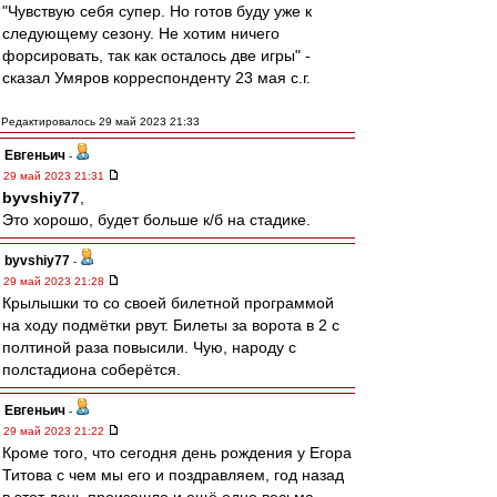
"Чувствую себя супер. Но готов буду уже к
следующему сезону. Не хотим ничего
форсировать, так как осталось две игры" -
сказал Умяров корреспонденту 23 мая с.г.
Редактировалось 29 май 2023 21:33
Евгеньич
-
29 май 2023 21:31
byvshiy77
,
Это хорошо, будет больше к/б на стадике.
byvshiy77
-
29 май 2023 21:28
Крылышки то со своей билетной программой
на ходу подмётки рвут. Билеты за ворота в 2 с
полтиной раза повысили. Чую, народу с
полстадиона соберётся.
Евгеньич
-
29 май 2023 21:22
Кроме того, что сегодня день рождения у Егора
Титова с чем мы его и поздравляем, год назад