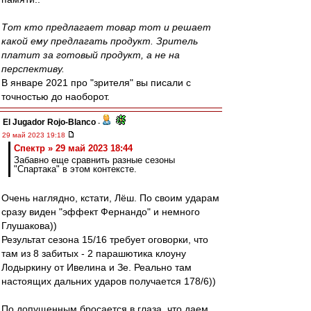
Тот кто предлагает товар тот и решает
какой ему предлагать продукт. Зритель
платит за готовый продукт, а не на
перспективу.
В январе 2021 про "зрителя" вы писали с
точностью до наоборот.
El Jugador Rojo-Blanco
-
29 май 2023 19:18
Спектр » 29 май 2023 18:44
Забавно еще сравнить разные сезоны
"Спартака" в этом контексте.
Очень наглядно, кстати, Лёш. По своим ударам
сразу виден "эффект Фернандо" и немного
Глушакова))
Результат сезона 15/16 требует оговорки, что
там из 8 забитых - 2 парашютика клоуну
Лодыркину от Ивелина и Зе. Реально там
настоящих дальних ударов получается 178/6))
По допущенным бросается в глаза, что даем