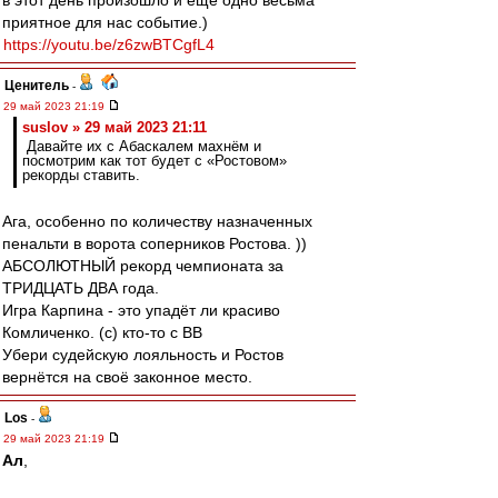
в этот день произошло и ещё одно весьма
приятное для нас событие.)
https://youtu.be/z6zwBTCgfL4
Ценитель
-
29 май 2023 21:19
suslov » 29 май 2023 21:11
Давайте их с Абаскалем махнём и
посмотрим как тот будет с «Ростовом»
рекорды ставить.
Ага, особенно по количеству назначенных
пенальти в ворота соперников Ростова. ))
АБСОЛЮТНЫЙ рекорд чемпионата за
ТРИДЦАТЬ ДВА года.
Игра Карпина - это упадёт ли красиво
Комличенко. (с) кто-то с ВВ
Убери судейскую лояльность и Ростов
вернётся на своё законное место.
Los
-
29 май 2023 21:19
Ал
,