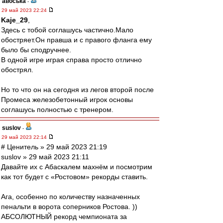
авоська
-
29 май 2023 22:24
Kaje_29
,
Здесь с тобой соглашусь частично.Мало
обостряет.Он правша и с правого фланга ему
было бы сподручнее.
В одной игре играя справа просто отлично
обострял.
Но то что он на сегодня из легов второй после
Промеса железобетонный игрок основы
соглашусь полностью с тренером.
suslov
-
29 май 2023 22:14
# Ценитель » 29 май 2023 21:19
suslov » 29 май 2023 21:11
Давайте их с Абаскалем махнём и посмотрим
как тот будет с «Ростовом» рекорды ставить.
Ага, особенно по количеству назначенных
пенальти в ворота соперников Ростова. ))
АБСОЛЮТНЫЙ рекорд чемпионата за