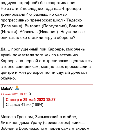
радиуса штрафной) без сопротивления.
Но за эти 2 последних года нас 4 тренера
тренировали 4-х разных, но самых
прогрессивных тренерских школ - Тедеско
(Германия), Витория (Португалия), Ваноли
(Италия), Абаскаль (Испания). Неужели все
они так плохо ставили игру в обороне?
Да, 1 пропущенный при Каррере, кмк очень
яркий показателя того как по настоянию
Карреры на первой его тренировке вцеплялись
в горло соперникам, мощно всех прессовали в
центре и мяч до ворот почти сдутый долетал
обычно.
MakxV
-
29 май 2023 19:15
Спектр » 29 май 2023 18:27
Спартак 41.50 (166/4)
Мозес в Грозном, Зиньковский в стойле,
Литвинов дома Уралу (с рикошетом) ииии....
Зобнин в Воронеже, там перед самым входом