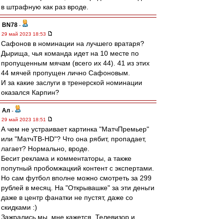
в штрафную как раз вроде.
BN78
-
29 май 2023 18:53
Сафонов в номинации на лучшего вратаря?
Дырища, чья команда идет на 10 месте по
пропущенным мячам (всего их 44). 41 из этих
44 мячей пропущен лично Сафоновым.
И за какие заслуги в тренерской номинации
оказался Карпин?
Ал
-
29 май 2023 18:51
А чем не устраивает картинка "МатчПремьер"
или "МатчТВ-HD"? Что она рябит, пропадает,
лагает? Нормально, вроде.
Бесит реклама и комментаторы, а также
попутный пробомжацкий контент с экспертами.
Но сам футбол вполне можно смотреть за 299
рублей в месяц. На "Открывашке" за эти деньги
даже в центр фанатки не пустят, даже со
скидками :)
Зажрались мы, мне кажется. Телевизор и