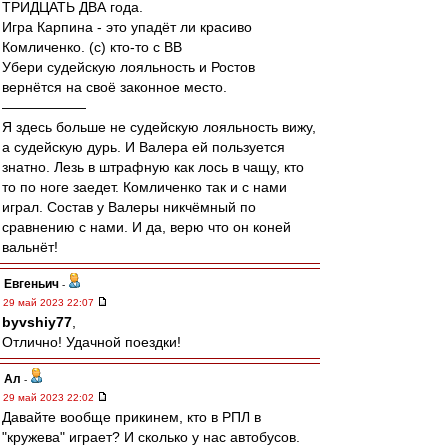
ТРИДЦАТЬ ДВА года.
Игра Карпина - это упадёт ли красиво
Комличенко. (с) кто-то с ВВ
Убери судейскую лояльность и Ростов
вернётся на своё законное место.
——————
Я здесь больше не судейскую лояльность вижу,
а судейскую дурь. И Валера ей пользуется
знатно. Лезь в штрафную как лось в чащу, кто
то по ноге заедет. Комличенко так и с нами
играл. Состав у Валеры никчёмный по
сравнению с нами. И да, верю что он коней
вальнёт!
Евгеньич
-
29 май 2023 22:07
byvshiy77
,
Отлично! Удачной поездки!
Ал
-
29 май 2023 22:02
Давайте вообще прикинем, кто в РПЛ в
"кружева" играет? И сколько у нас автобусов.