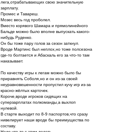
лега,отрабатывающих свою значительную
зарплату.
Промес и Тавареш.
Мозес весь год проболел.
Вместо корявого Шамара и прямолинейного
Бальде можно было вполне выпускать какого-
нибудь Руденко.
Он бы тоже пару голов за сезон заткнул.
Вроде Мартинс был неплох,но тоже полсезона
где-то болтается и Абаскаль его за что-то там
наказывает.
По качеству игры к легам можно было бы
приравнять Соболя,но и он из-за своей
неуравновешенности пропустил кучу игр из-за
красно-жёлтых карточек.
Короче,вроде игроков сидящих на
суперзарплатах полкоманды,а выхлоп
нулевой.
В старте выходит по 8-9 паспортов,что сразу
нивелирует наши вроде бы преимущества по
составу.
Надо что-то с этим делать.