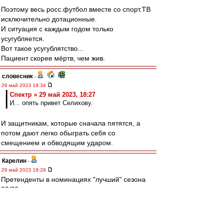
Поэтому весь росс.футбол вместе со спорт.ТВ
исключительно дотационные.
И ситуация с каждым годом только
усугубляется.
Вот такое усугублятство...
Пациент скорее мёртв, чем жив.
словесник
-
29 май 2023 18:34
Спектр » 29 май 2023, 18:27
И... опять привет Селихову.
И защитникам, которые сначала пятятся, а
потом дают легко обыграть себя со
смещением и обводящим ударом.
Карелин
-
29 май 2023 18:28
Претенденты в номинациях "лучший" сезона
22/23.
Пока не по вероятности и не по алфавиту
В: Акинфеев, Сафонов, Лантратов.
З: Дуглас Сантос, Джикия, Мойзес