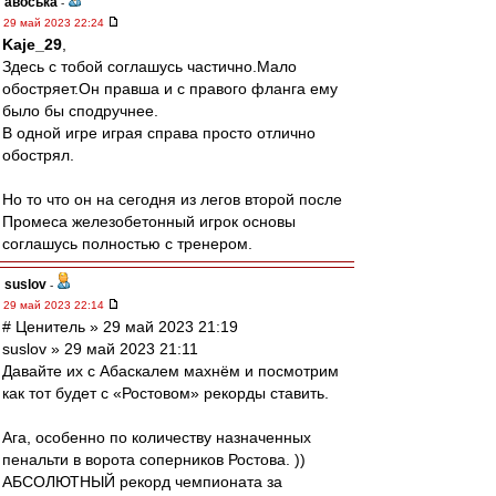
авоська
-
29 май 2023 22:24
Kaje_29
,
Здесь с тобой соглашусь частично.Мало
обостряет.Он правша и с правого фланга ему
было бы сподручнее.
В одной игре играя справа просто отлично
обострял.
Но то что он на сегодня из легов второй после
Промеса железобетонный игрок основы
соглашусь полностью с тренером.
suslov
-
29 май 2023 22:14
# Ценитель » 29 май 2023 21:19
suslov » 29 май 2023 21:11
Давайте их с Абаскалем махнём и посмотрим
как тот будет с «Ростовом» рекорды ставить.
Ага, особенно по количеству назначенных
пенальти в ворота соперников Ростова. ))
АБСОЛЮТНЫЙ рекорд чемпионата за