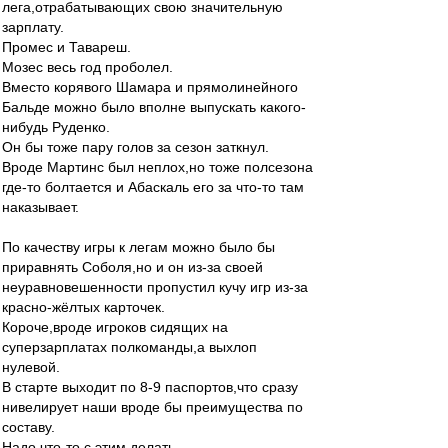
лега,отрабатывающих свою значительную
зарплату.
Промес и Тавареш.
Мозес весь год проболел.
Вместо корявого Шамара и прямолинейного
Бальде можно было вполне выпускать какого-
нибудь Руденко.
Он бы тоже пару голов за сезон заткнул.
Вроде Мартинс был неплох,но тоже полсезона
где-то болтается и Абаскаль его за что-то там
наказывает.
По качеству игры к легам можно было бы
приравнять Соболя,но и он из-за своей
неуравновешенности пропустил кучу игр из-за
красно-жёлтых карточек.
Короче,вроде игроков сидящих на
суперзарплатах полкоманды,а выхлоп
нулевой.
В старте выходит по 8-9 паспортов,что сразу
нивелирует наши вроде бы преимущества по
составу.
Надо что-то с этим делать.