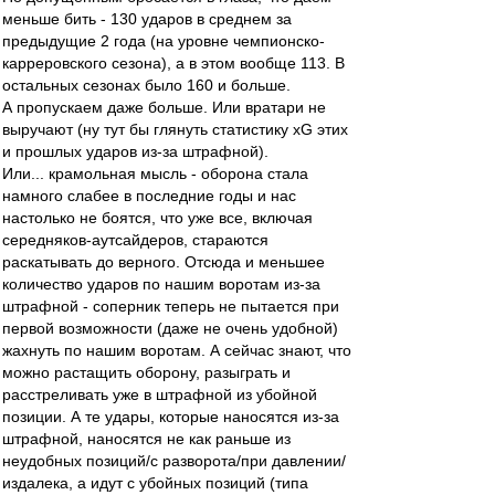
меньше бить - 130 ударов в среднем за
предыдущие 2 года (на уровне чемпионско-
карреровского сезона), а в этом вообще 113. В
остальных сезонах было 160 и больше.
А пропускаем даже больше. Или вратари не
выручают (ну тут бы глянуть статистику хG этих
и прошлых ударов из-за штрафной).
Или... крамольная мысль - оборона стала
намного слабее в последние годы и нас
настолько не боятся, что уже все, включая
середняков-аутсайдеров, стараются
раскатывать до верного. Отсюда и меньшее
количество ударов по нашим воротам из-за
штрафной - соперник теперь не пытается при
первой возможности (даже не очень удобной)
жахнуть по нашим воротам. А сейчас знают, что
можно растащить оборону, разыграть и
расстреливать уже в штрафной из убойной
позиции. А те удары, которые наносятся из-за
штрафной, наносятся не как раньше из
неудобных позиций/с разворота/при давлении/
издалека, а идут с убойных позиций (типа