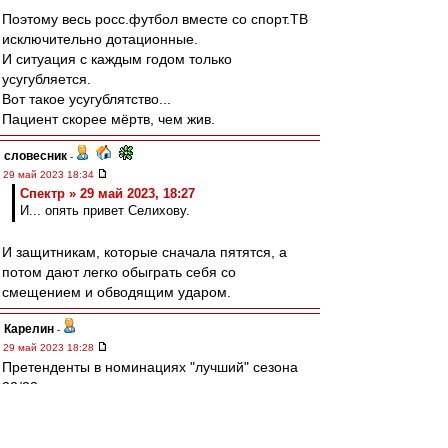
Поэтому весь росс.футбол вместе со спорт.ТВ
исключительно дотационные.
И ситуация с каждым годом только
усугубляется.
Вот такое усугублятство...
Пациент скорее мёртв, чем жив.
словесник
-
29 май 2023 18:34
Спектр » 29 май 2023, 18:27
И... опять привет Селихову.
И защитникам, которые сначала пятятся, а
потом дают легко обыграть себя со
смещением и обводящим ударом.
Карелин
-
29 май 2023 18:28
Претенденты в номинациях "лучший" сезона
22/23.
Пока не по вероятности и не по алфавиту
В: Акинфеев, Сафонов, Лантратов.
З: Дуглас Сантос, Джикия, Мойзес