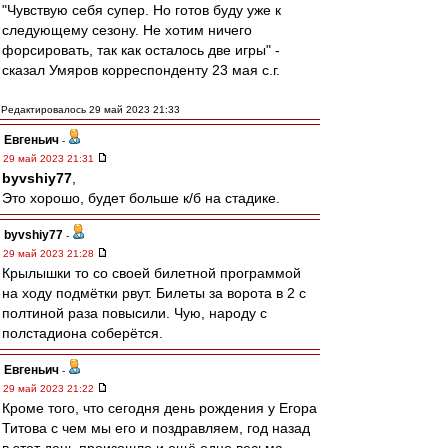
"Чувствую себя супер. Но готов буду уже к
следующему сезону. Не хотим ничего
форсировать, так как осталось две игры" -
сказал Умяров корреспонденту 23 мая с.г.
Редактировалось 29 май 2023 21:33
Евгеньич
-
29 май 2023 21:31
byvshiy77
,
Это хорошо, будет больше к/б на стадике.
byvshiy77
-
29 май 2023 21:28
Крылышки то со своей билетной программой
на ходу подмётки рвут. Билеты за ворота в 2 с
полтиной раза повысили. Чую, народу с
полстадиона соберётся.
Евгеньич
-
29 май 2023 21:22
Кроме того, что сегодня день рождения у Егора
Титова с чем мы его и поздравляем, год назад