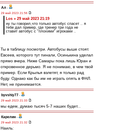
Ал
-
29 май 2023 21:56
Los » 29 май 2023 21:19
ну ты говорил,что только автобус спасет .. я
тебе дал пример, где тренер три года не
ставит автобус с "плохими" игроками ..
Ты в таблицу посмотри. Автобусы выше стоят.
Евсеев, которого тут пинали, Осинькина уделал
прямо вчера. Ниже Самары пока лишь Юран и
откровенное дерьмо. Я не понимаю, в чем твой
пример. Если Крылья взлетят, я только рад
буду. Однако как бы им не играть опять в ФНЛ.
Нет, не принимается.
byvshiy77
-
29 май 2023 21:33
мы едем, думаю тысяч 5-7 наших будет...
Карелин
-
29 май 2023 21:32
Наиль: