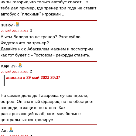
ну ты говорил,что только автобус спасет .. я
тебе дал пример, где тренер три года не ставит
автобус с "плохими" игроками ..
suslov
-
29 май 2023 21:11
А чем Валера то не тренер? Этот хуйло
Федотов что ли тренер?
Давайте их с Абаскалем махнём и посмотрим
как тот будет с «Ростовом» рекорды ставить.
Kaje_29
-
29 май 2023 21:02
авоська » 29 май 2023 20:37
На самом деле до Тавареша лучше играли,
острее. Он знатный фраерок, но не обостряет
впереди, в защите не стена. Как
разыгрывающий слаб, хотя мяч больше
центральных контролирует
Ал
-