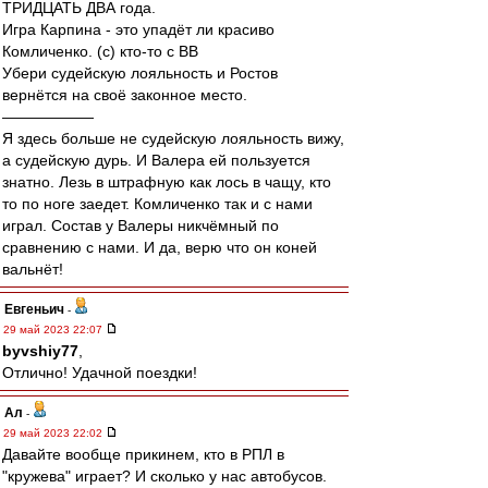
ТРИДЦАТЬ ДВА года.
Игра Карпина - это упадёт ли красиво
Комличенко. (с) кто-то с ВВ
Убери судейскую лояльность и Ростов
вернётся на своё законное место.
——————
Я здесь больше не судейскую лояльность вижу,
а судейскую дурь. И Валера ей пользуется
знатно. Лезь в штрафную как лось в чащу, кто
то по ноге заедет. Комличенко так и с нами
играл. Состав у Валеры никчёмный по
сравнению с нами. И да, верю что он коней
вальнёт!
Евгеньич
-
29 май 2023 22:07
byvshiy77
,
Отлично! Удачной поездки!
Ал
-
29 май 2023 22:02
Давайте вообще прикинем, кто в РПЛ в
"кружева" играет? И сколько у нас автобусов.