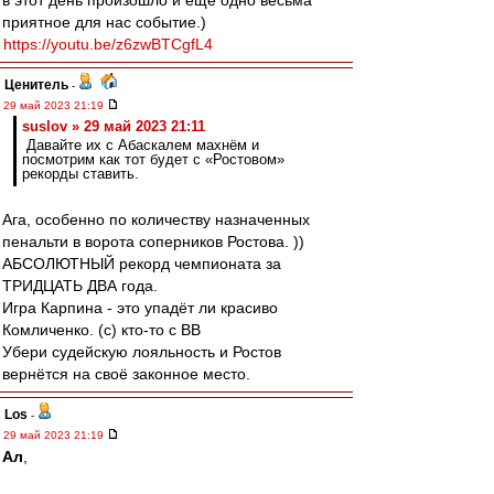
в этот день произошло и ещё одно весьма
приятное для нас событие.)
https://youtu.be/z6zwBTCgfL4
Ценитель
-
29 май 2023 21:19
suslov » 29 май 2023 21:11
Давайте их с Абаскалем махнём и
посмотрим как тот будет с «Ростовом»
рекорды ставить.
Ага, особенно по количеству назначенных
пенальти в ворота соперников Ростова. ))
АБСОЛЮТНЫЙ рекорд чемпионата за
ТРИДЦАТЬ ДВА года.
Игра Карпина - это упадёт ли красиво
Комличенко. (с) кто-то с ВВ
Убери судейскую лояльность и Ростов
вернётся на своё законное место.
Los
-
29 май 2023 21:19
Ал
,