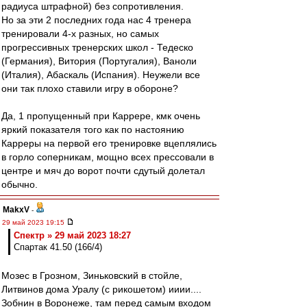
радиуса штрафной) без сопротивления.
Но за эти 2 последних года нас 4 тренера
тренировали 4-х разных, но самых
прогрессивных тренерских школ - Тедеско
(Германия), Витория (Португалия), Ваноли
(Италия), Абаскаль (Испания). Неужели все
они так плохо ставили игру в обороне?
Да, 1 пропущенный при Каррере, кмк очень
яркий показателя того как по настоянию
Карреры на первой его тренировке вцеплялись
в горло соперникам, мощно всех прессовали в
центре и мяч до ворот почти сдутый долетал
обычно.
MakxV
-
29 май 2023 19:15
Спектр » 29 май 2023 18:27
Спартак 41.50 (166/4)
Мозес в Грозном, Зиньковский в стойле,
Литвинов дома Уралу (с рикошетом) ииии....
Зобнин в Воронеже, там перед самым входом