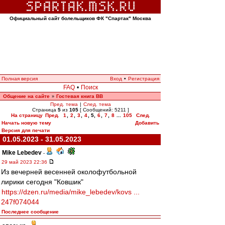
Официальный сайт болельщиков ФК "Спартак" Москва
Полная версия
Вход
•
Регистрация
FAQ
•
Поиск
Общение на сайте
Гостевая книга ВВ
»
Пред. тема
|
След. тема
Страница
5
из
105
[ Сообщений: 5211 ]
На страницу
Пред.
1
,
2
,
3
,
4
,
5
,
6
,
7
,
8
...
105
След.
Начать новую тему
Добавить
Версия для печати
01.05.2023 - 31.05.2023
Mike Lebedev
-
29 май 2023 22:36
Из вечерней весенней околофутбольной
лирики сегодня "Ковшик"
https://dzen.ru/media/mike_lebedev/kovs ...
247f074044
Последнее сообщение