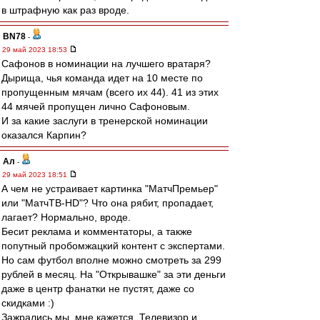
в штрафную как раз вроде.
BN78
-
29 май 2023 18:53
Сафонов в номинации на лучшего вратаря?
Дырища, чья команда идет на 10 месте по
пропущенным мячам (всего их 44). 41 из этих
44 мячей пропущен лично Сафоновым.
И за какие заслуги в тренерской номинации
оказался Карпин?
Ал
-
29 май 2023 18:51
А чем не устраивает картинка "МатчПремьер"
или "МатчТВ-HD"? Что она рябит, пропадает,
лагает? Нормально, вроде.
Бесит реклама и комментаторы, а также
попутный пробомжацкий контент с экспертами.
Но сам футбол вполне можно смотреть за 299
рублей в месяц. На "Открывашке" за эти деньги
даже в центр фанатки не пустят, даже со
скидками :)
Зажрались мы, мне кажется. Телевизор и