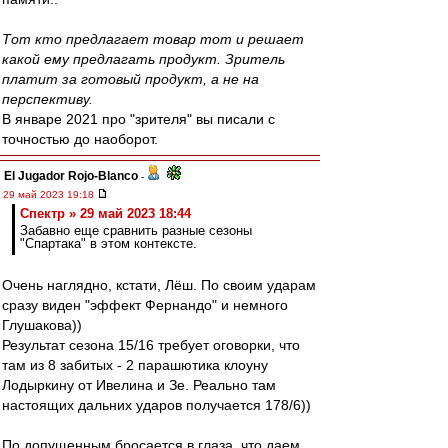
Тот кто предлагает товар тот и решает
какой ему предлагать продукт. Зритель
платит за готовый продукт, а не на
перспективу.
В январе 2021 про "зрителя" вы писали с
точностью до наоборот.
El Jugador Rojo-Blanco
-
29 май 2023 19:18
Спектр » 29 май 2023 18:44
Забавно еще сравнить разные сезоны
"Спартака" в этом контексте.
Очень наглядно, кстати, Лёш. По своим ударам
сразу виден "эффект Фернандо" и немного
Глушакова))
Результат сезона 15/16 требует оговорки, что
там из 8 забитых - 2 парашютика клоуну
Лодыркину от Ивелина и Зе. Реально там
настоящих дальних ударов получается 178/6))
По допущенным бросается в глаза, что даем