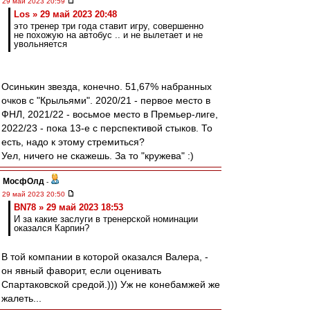
29 май 2023 20:59
Los » 29 май 2023 20:48
это тренер три года ставит игру, совершенно
не похожую на автобус .. и не вылетает и не
увольняется
Осинькин звезда, конечно. 51,67% набранных
очков с "Крыльями". 2020/21 - первое место в
ФНЛ, 2021/22 - восьмое место в Премьер-лиге,
2022/23 - пока 13-е с перспективой стыков. То
есть, надо к этому стремиться?
Уел, ничего не скажешь. За то "кружева" :)
МосфОлд
-
29 май 2023 20:50
BN78 » 29 май 2023 18:53
И за какие заслуги в тренерской номинации
оказался Карпин?
В той компании в которой оказался Валера, -
он явный фаворит, если оценивать
Спартаковской средой.))) Уж не конебамжей же
жалеть...