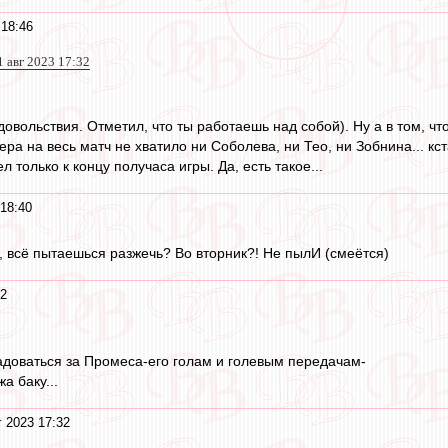
 18:46
1 авг 2023 17:32
удовольствия. Отметил, что ты работаешь над собой). Ну а в том, чт
ра на весь матч не хватило ни Соболева, ни Тео, ни Зобнина... кста
л только к концу получаса игры. Да, есть такое...
 18:40
ч, всё пытаешься разжечь? Во вторник?! Не пылИ (смеётся)
12
доваться за Промеса-его голам и голевым передачам-
а баку...
г 2023 17:32