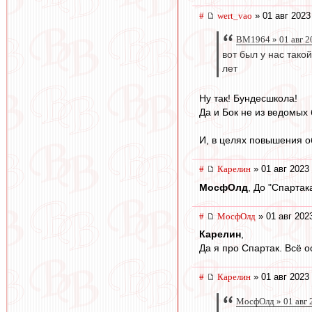
#
wert_vao
» 01 авг 2023
BM1964 » 01 авг 2
вот был у нас тако
лет
Ну так! Бундесшкола!
Да и Бок не из ведомых 
И, в целях повышения о
#
Карелин
» 01 авг 2023
МосфОлд
, До "Спартак
#
МосфОлд
» 01 авг 202
Карелин
,
Да я про Спартак. Всё 
#
Карелин
» 01 авг 2023
МосфОлд » 01 авг 