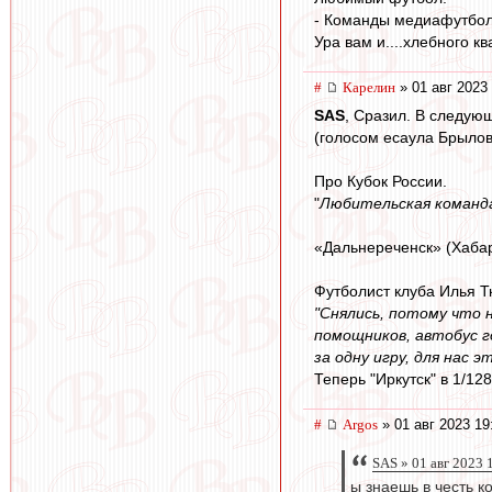
- Команды медиафутбола
Ура вам и....хлебного к
#
Карелин
» 01 авг 2023 
SAS
, Сразил. В следующ
(голосом есаула Брылов
Про Кубок России.
"
Любительская команда
«Дальнереченск» (Хабар
Футболист клуба Илья Тк
"Снялись, потому что 
помощников, автобус г
за одну игру, для нас 
Теперь "Иркутск" в 1/12
#
Argos
» 01 авг 2023 19
SAS » 01 авг 2023 
ы знаешь в честь к