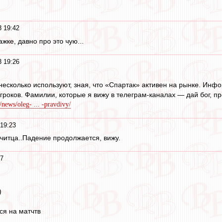
3 19:42
ажке, давно про это чую...
3 19:26
с несколько используют, зная, что «Спартак» активен на рынке. Инф
гроков. Фамилии, которые я вижу в телеграм-каналах — дай бог, пр
/news/oleg- ... -pravdivy/
 19:23
ачитца..Падение продолжается, вижу.
17
)
ся на матчтв