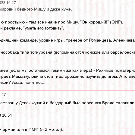
023 16:27
мирович бедного Мишу и даже хуже.
 простыню - там всё иначе про Мишу. "Он хороший!" (ОИР).
й рекламе, "уметь его готовить".
годняшней команде, уровне игры, тренере от Романцева, Аленичева,
нособака типа топ-уровня (вспоминаются конские или барселонска
нее (если мы останемся такими же как вчера) - Рахимов поматерис
грает. Маматкуловича стоит настороженно изучить до игры. А то вп
кой? Аааа, понятно....
7:27
ает,вон у Девок жуткий и бездарный был персонаж.Вроде сплавили
3 16:54
ой армии или в ФМФ (я 2 мотал)...