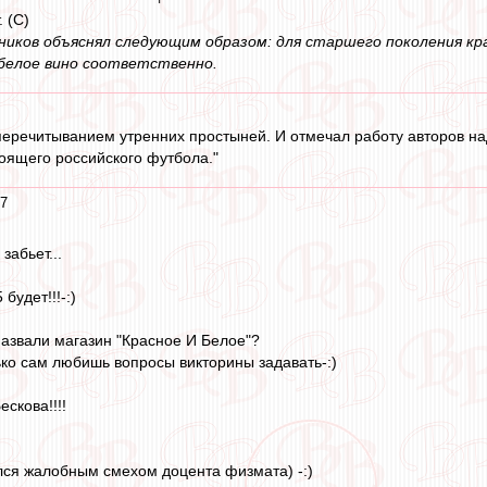
 (С)
иков объяснял следующим образом: для старшего поколения кра
белое вино соответственно.
перечитыванием утренних простыней. И отмечал работу авторов на
тоящего российского футбола."
57
забьет...
будет!!!-:)
назвали магазин "Красное И Белое"?
ько сам любишь вопросы викторины задавать-:)
скова!!!!
ился жалобным смехом доцента физмата) -:)