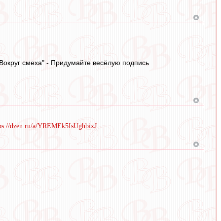
"Вокруг смеха" - Придумайте весёлую подпись
ps://dzen.ru/a/YREMEk5IsUghbixJ