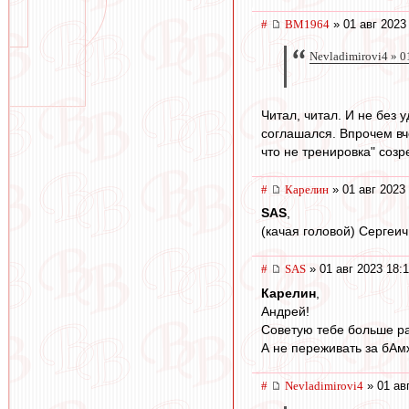
#
BM1964
» 01 авг 2023
Nevladimirovi4 » 0
Читал, читал. И не без 
соглашался. Впрочем вче
что не тренировка" созре
#
Карелин
» 01 авг 2023
SAS
,
(качая головой) Сергеи
#
SAS
» 01 авг 2023 18:
Карелин
,
Андрей!
Советую тебе больше ра
А не переживать за бАмж
#
Nevladimirovi4
» 01 ав