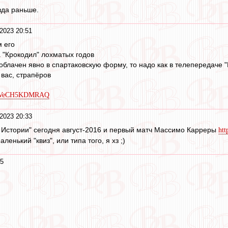
зда раньше.
2023 20:51
м его
а "Крокодил" лохматых годов
облачен явно в спартаковскую форму, то надо как в телепередаче 
 вас, страпёров
/G01VeCH5KDMRAQ
2023 20:33
в Истории" сегодня август-2016 и первый матч Массимо Карреры
htt
енький "квиз", или типа того, я хз ;)
45