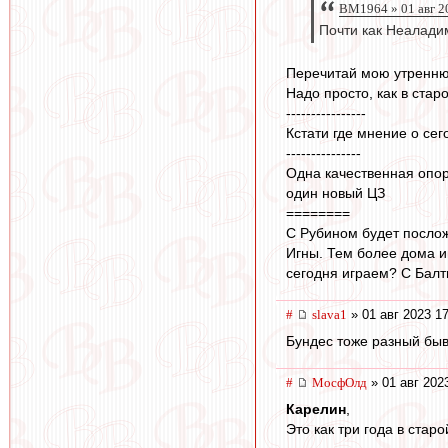
BM1964 » 01 авг 2
Почти как Неалади
Перечитай мою утреннюю
Надо просто, как в старо
----------------
Кстати где мнение о се
---------------
Одна качественная опор
один новый ЦЗ
========
С Рубином будет послож
Игны. Тем более дома и
сегодня играем? С Балти
#
slava1
» 01 авг 2023 1
Бундес тоже разный быв
#
МосфОлд
» 01 авг 202
Карелин
,
Это как три года в стар