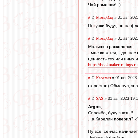
Чай ромашки!:-)
#
МосфОлд
» 01 авг 202
Покупки будут, но на фл
#
МосфОлд
» 01 авг 202
Малышев раскололся:
- мне кажется, - да, на
ценность тех или иных и
https://bookmaker-ratings.ru
#
Карелин
» 01 авг 2023
(горестно) Обманул, зн
#
SAS
» 01 авг 2023 19:
Argos
,
Спасибо, буду знать!!!
...а Карелин поверил?!-:
Ну все, сейчас начинает
Любимый футбол: