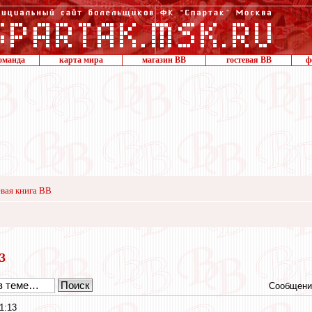
оманда
карта мира
магазин ВВ
гостевая ВВ
ф
вая книга ВВ
23
Сообщени
1:13