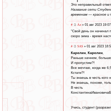
Это неправильный ответ.
Название сети Студенн
временам — красное и 
#
Ал
» 01 авг 2023 19:07
"Свой день он начинал 
скоро зима - время нас
#
SAS
» 01 авг 2023 18:
Карелин
,
Карелин
,
Раньше начнем, больше 
И пропустим?!
Все мечтаю, когда же 6;5 
Кстати?!
Ты знаешь в честь кого 
Не знаешь, похоже, тол
В честь
КонстантинаИвановичаБе
Учись, студент (разраз