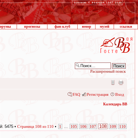
орумы
прогнозы
фан-клуб
юмор
музей
ссылки
Расширенный поиск
FAQ
Регистрация
Вход
Календарь ВВ
108
й: 5475 •
Страница
108
из
110
•
1
...
105
106
107
109
110