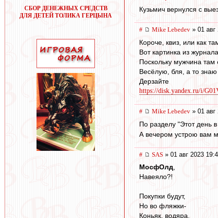
СБОР ДЕНЕЖНЫХ СРЕДСТВ
Кузьмич вернулся с вые
ДЛЯ ДЕТЕЙ ТОЛИКА ГЕРЦЫНА
#
Mike Lebedev
» 01 авг 
Короче, квиз, или как та
Вот картинка из журнал
Поскольку мужчина там 
Весёлую, бля, а то знаю
Дерзайте
https://disk.yandex.ru/i
#
Mike Lebedev
» 01 авг 
По разделу "Этот день 
А вечером устрою вам мал
#
SAS
» 01 авг 2023 19:
МосфОлд
,
Навеяло?!
Покупки будут,
Но во фляжки-
Коньяк, водяра,