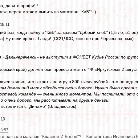
, давите профи!!!
васка перед матчем выпить из магазина "КиБ"!-:)
19:11
ий раз, когда пойду в "К&Б" за квасом "Добрый хлеб" (1,5 ле, 51 ре
а) Ну если врёшь..Гляди! (ССЧ,ЧСС, кино не про Черчесова, хых)
 «Дальнереченск» не выступит в ФОНБЕТ Кубке России по футб
овский край) должен был провести матч с ФК «Иркутском» 2 август
ачев заявил, что затраты на игру в 800 тысяч рублей - это непод
нам домашний матч обходился очень дорого. Нужно было органи
остевой команде — очень много моментов. Мы посчитали, это о
это очень дорого, мы рассчитывали на другие деньги.
"
8 встретится с "Динамо" (Владивосток).
:10
18:57
ого назвали магазин "Красное И Белое"?... Константина Ивановича 