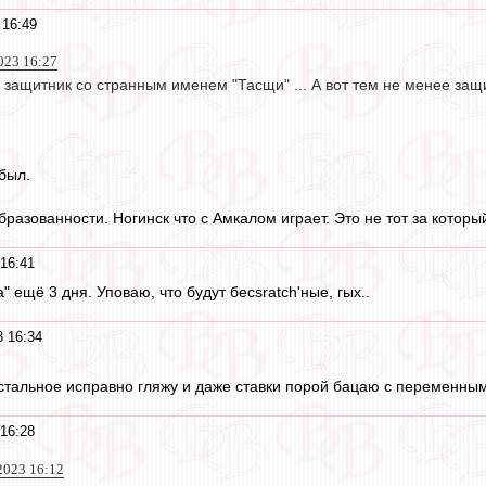
 16:49
023 16:27
й защитник со странным именем "Тасщи" ... А вот тем не менее защ
был.
бразованности. Ногинск что с Амкалом играет. Это не тот за котор
 16:41
а" ещё 3 дня. Уповаю, что будут бесsratch'ные, гых..
3 16:34
остальное исправно гляжу и даже ставки порой бацаю с переменным
 16:28
2023 16:12