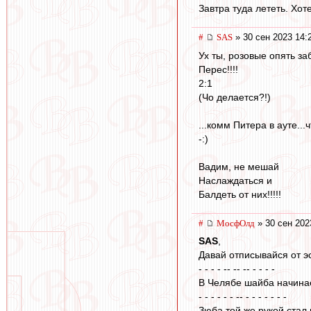
Завтра туда лететь. Хоте
#
SAS
» 30 сен 2023 14:
Ух ты, розовые опять за
Перес!!!!
2:1
(Чо делается?!)
...комм Питера в ауте...
-:)
Вадим, не мешай
Наслаждаться и
Балдеть от них!!!!!
#
МосфОлд
» 30 сен 202
SAS
,
Давай отписывайся от эс
- - - - -- -- -- - - - -
В Челябе шайба начинае
- - - - - - -- - - - - - - -
Зюба той же рукой стал 