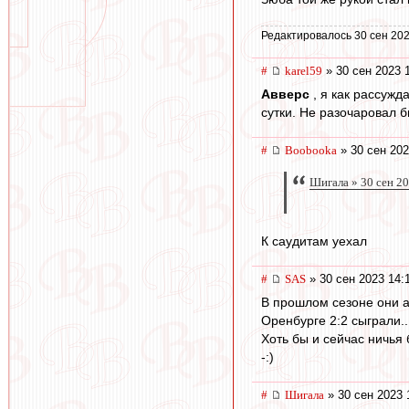
Редактировалось 30 сен 202
#
karel59
» 30 сен 2023 
Авверс
, я как рассужд
сутки. Не разочаровал б
#
Boobooka
» 30 сен 202
Шигала » 30 сен 2
К саудитам уехал
#
SAS
» 30 сен 2023 14:
В прошлом сезоне они 
Оренбурге 2:2 сыграли..
Хоть бы и сейчас ничья 
-:)
#
Шигала
» 30 сен 2023 