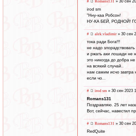
#
Romans131
» 30 сен 20
irod sm
"Нну-каа Робсон!
НУ-КА БЕЙ, РОДНОЙ! Г
#
alek.vladimir
» 30 сен 
тока ради Бога!!!
не надо злорадствовать 
и ржать аки лошади не 
это никогда до добра н
на всякий случай..
нам самим исчо завтра 
если чо...
#
irod sm
» 30 сен 2023 
Romans131
Поздравляю. 25 лет наз
Вот, сейчас, навестил п
#
Romans131
» 30 сен 20
RedQuite