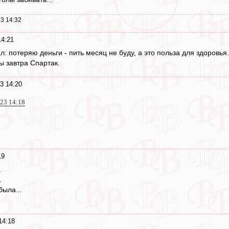
3 14:32
14:21
ал: потеряю деньги - пить месяц не буду, а это польза для здоров
ы завтра Спартак.
3 14:20
023 14:18
19
а
.
была...
14:18