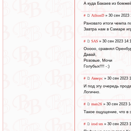
А куда Бакаев из бомже
#
AiltonD
» 30 сен 2023 
Рановато итоги чемпа п
Завтра нам в Самаре иг
#
SAS
» 30 сен 2023 14:
Ооооо, сравнял Оренбург
Давай,
Розовые, Мочи
Голубых!!!! -:)
#
Авверс
» 30 сен 2023 
И под эту очередь прод
Логично.
#
man26
» 30 сен 2023 1
Такое ощущение, что в 
#
irod sm
» 30 сен 2023 