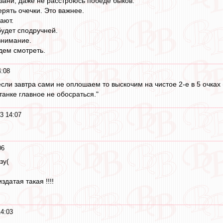
азани, даже не расстроюсь победе быков.
рять очечки. Это важнее.
ают.
удет сподручней.
внимание.
дем смотреть.
4:08
 если завтра сами не оплошаем то выскочим на чистое 2-е в 5 очках
 танке главное не обосраться."
3 14:07
06
зу(
датая такая !!!!
14:03