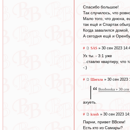
Спасибо большое!
Так случилось, что ров
Мало того, что днюха, е
так ещё и Спартак обыг
Когда завалился домой, 
А сегодня ещё и Оренбу
#
SAS
» 30 сен 2023 14:
Ух ты. - 3:1 уже
...ставлю квартиру, что т
-:)
#
Шигала
» 30 сен 2023 
Boobooka » 30 сен
ахуеть.
#
krash
» 30 сен 2023 14
Парни, привет ВВсем!
Есть кто из Самары?