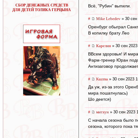
СБОР ДЕНЕЖНЫХ СРЕДСТВ
Всё, "Рубин" выпили.
ДЛЯ ДЕТЕЙ ТОЛИКА ГЕРЦЫНА
#
Mike Lebedev
» 30 сен
Оренбург обыграл Санк
В копилку брату Лео
#
Карелин
» 30 сен 2023
ВВсем здоровья! И мира
Фарм-тренер Юран подсу
Антизаговор продолжает
#
Kuzma
» 30 сен 2023 1
Да уж, из-за этого Орен
мира пошатнулась)
Шо деется)
#
митхун
» 30 сен 2023 
С начала сезона было по
сезона, которого пока т