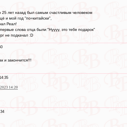
но 25 лет назад был самым счастливым человеком
щё и мой год "по=китайски",
рал Реал!
первые слова отца были:"Нуууу, это тебе подарок"
рг не подкачал :D
40
ак и закончится!!!
14:35
 2023 14:20
:34