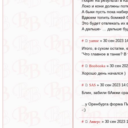
Пофиг на результат в К
Локо и кони должны поте
А быки пусть пока набир
Вдвоем топить бомжей б
Это будет отвлекать их 
А дальше- … дальше бу
#
yamse
» 30 сен 2023 1
Итого, в сухом остатке,
"Что главное в танке? В
#
Boobooka
» 30 сен 202
Хорошо день начался )
#
SAS
» 30 сен 2023 14:
Блин, забили бАмжи сра
...у Оренбурга форма Пиз
-:)
#
Авверс
» 30 сен 2023 