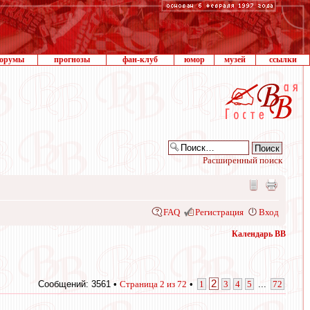
орумы
прогнозы
фан-клуб
юмор
музей
ссылки
Расширенный поиск
FAQ
Регистрация
Вход
Календарь ВВ
2
Сообщений: 3561 •
Страница
2
из
72
•
1
3
4
5
...
72