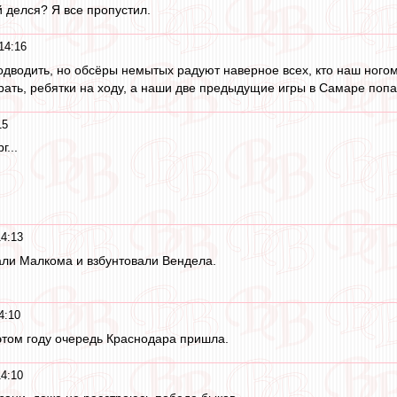
й делся? Я все пропустил.
14:16
одводить, но обсёры немытых радуют наверное всех, кто наш ногом
рать, ребятки на ходу, а наши две предыдущие игры в Самаре попал
15
...
14:13
али Малкома и взбунтовали Вендела.
4:10
этом году очередь Краснодара пришла.
14:10