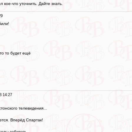
л кое-что уточнить. Дайте знать.
29
били!
что то будет ещё
3 14:27
тонского телевидения...
тся. Вперёд Спартак!
голы забивать...