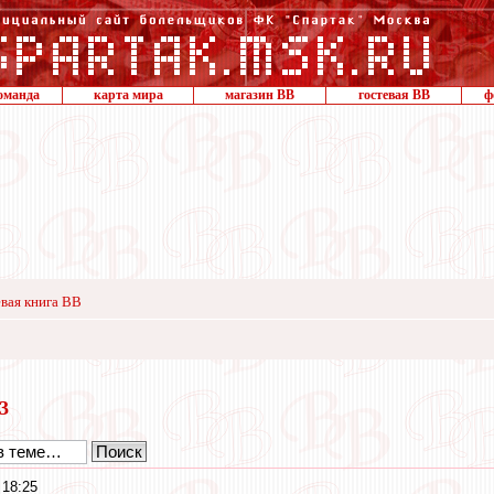
оманда
карта мира
магазин ВВ
гостевая ВВ
ф
вая книга ВВ
23
 18:25