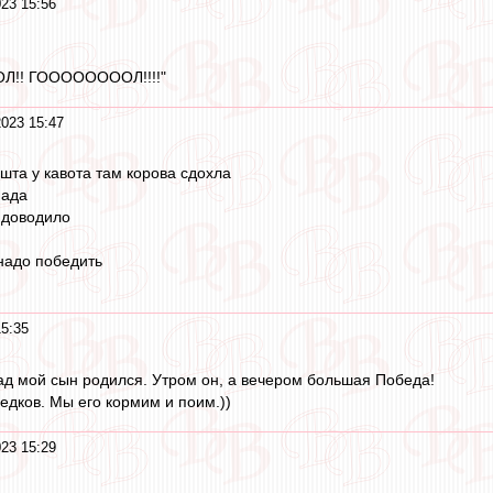
23 15:56
ОЛ!! ГООООООООЛ!!!!"
2023 15:47
шта у кавота там корова сдохла
нада
е доводило
надо победить
15:35
ад мой сын родился. Утром он, а вечером большая Победа!
редков. Мы его кормим и поим.))
23 15:29