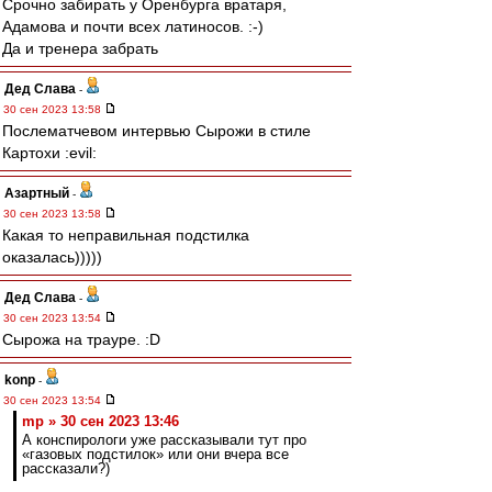
Срочно забирать у Оренбурга вратаря,
Адамова и почти всех латиносов. :-)
Да и тренера забрать
Дед Слава
-
30 сен 2023 13:58
Послематчевом интервью Сырожи в стиле
Картохи :evil:
Азартный
-
30 сен 2023 13:58
Какая то неправильная подстилка
оказалась)))))
Дед Слава
-
30 сен 2023 13:54
Сырожа на трауре. :D
konp
-
30 сен 2023 13:54
mp » 30 сен 2023 13:46
А конспирологи уже рассказывали тут про
«газовых подстилок» или они вчера все
рассказали?)