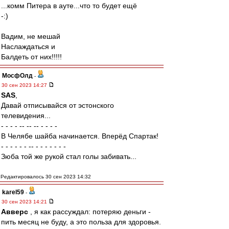
...комм Питера в ауте...что то будет ещё
-:)
Вадим, не мешай
Наслаждаться и
Балдеть от них!!!!!
МосфОлд
-
30 сен 2023 14:27
SAS
,
Давай отписывайся от эстонского
телевидения...
- - - - -- -- -- - - - -
В Челябе шайба начинается. Вперёд Спартак!
- - - - - - -- - - - - - - -
Зюба той же рукой стал голы забивать...
Редактировалось 30 сен 2023 14:32
karel59
-
30 сен 2023 14:21
Авверс
, я как рассуждал: потеряю деньги -
пить месяц не буду, а это польза для здоровья.