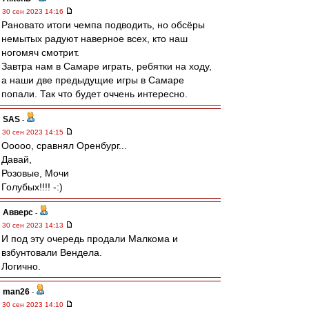
30 сен 2023 14:16
Рановато итоги чемпа подводить, но обсёры
немытых радуют наверное всех, кто наш
ногомяч смотрит.
Завтра нам в Самаре играть, ребятки на ходу,
а наши две предыдущие игры в Самаре
попали. Так что будет оччень интересно.
SAS
-
30 сен 2023 14:15
Ооооо, сравнял Оренбург...
Давай,
Розовые, Мочи
Голубых!!!! -:)
Авверс
-
30 сен 2023 14:13
И под эту очередь продали Малкома и
взбунтовали Вендела.
Логично.
man26
-
30 сен 2023 14:10