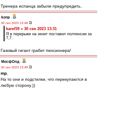
Тренера испанца забыли предупредить..
konp
-
30 сен 2023 13:48
karel59 » 30 сен 2023 13:31
Я в перерыве на зенит поставил полпенсии за
7,7.
Газовый гигант грабит пенсионера!
МосфОлд
-
30 сен 2023 13:48
mp
,
На то они и подстилки, что перекупаются в
любую сторону.))
Вот в следующем туре с другими подстилками
бамжам играть. Посмотрим, посмотрим...
Редактировалось 30 сен 2023 13:51
Дед Слава
-
30 сен 2023 13:48
Смотрю футбол, в общем то невзрачный матч.