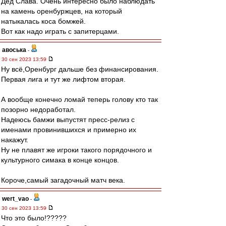
Дед Слава. Очень интересно было наблюдать
на камень оренбуржцев, на который
натыкалась коса бомжей.
Вот как надо играть с запитерцами.
авоська
-
30 сен 2023 13:59
Ну всё,Оренбург дальше без финансирования.
Первая лига и тут же лифтом вторая.
А вообще конечно ломай теперь голову кто так
позорно недоработал.
Надеюсь бамжи выпустят пресс-релиз с
именами провинившихся и примерно их
накажут.
Ну не плавят же игроки такого порядочного и
культурного симака в конце концов.
Короче,самый загадочный матч века.
wert_vao
-
30 сен 2023 13:59
Что это было!?????