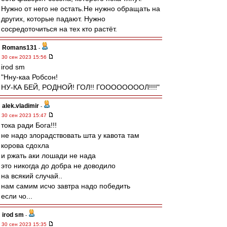
Нужно от него не остать.Не нужно обращать на
других, которые падают. Нужно
сосредоточиться на тех кто растёт.
Romans131
-
30 сен 2023 15:56
irod sm
"Нну-каа Робсон!
НУ-КА БЕЙ, РОДНОЙ! ГОЛ!! ГООООООООЛ!!!!"
alek.vladimir
-
30 сен 2023 15:47
тока ради Бога!!!
не надо злорадствовать шта у кавота там
корова сдохла
и ржать аки лошади не нада
это никогда до добра не доводило
на всякий случай..
нам самим исчо завтра надо победить
если чо...
irod sm
-
30 сен 2023 15:35