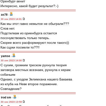
Оренбург-зенит
Интересно, какой будет результат?:-)
as78
-
30 сен 2023 14:01
Как мы этот гавно немытое не обыграли???
Слов нет.
Подстилкам из ориенбурга остается
посочувствовать только теперь.
Скорее всего расформируют после такого))
Как сцуки посмели то??!!
yamse
-
30 сен 2023 14:00
С сухим, громким треском рухнула теория
заговора местных всезнаек, рухнула к херам
собачьим
Однако, с уходом Зелимхана нашего Бакаева
из клуба на Неве второе поражение.
Совпадение?
irod sm
-
30 сен 2023 13:59