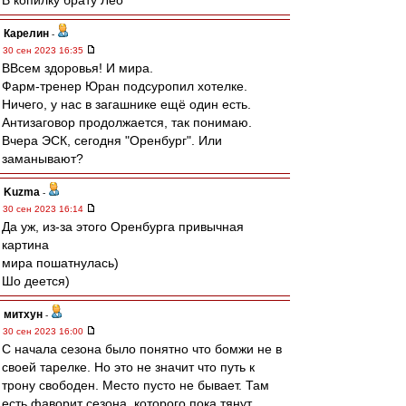
В копилку брату Лео
Карелин
-
30 сен 2023 16:35
ВВсем здоровья! И мира.
Фарм-тренер Юран подсуропил хотелке.
Ничего, у нас в загашнике ещё один есть.
Антизаговор продолжается, так понимаю.
Вчера ЭСК, сегодня "Оренбург". Или
заманывают?
Kuzma
-
30 сен 2023 16:14
Да уж, из-за этого Оренбурга привычная
картина
мира пошатнулась)
Шо деется)
митхун
-
30 сен 2023 16:00
С начала сезона было понятно что бомжи не в
своей тарелке. Но это не значит что путь к
трону свободен. Место пусто не бывает. Там
есть фаворит сезона, которого пока тянут.