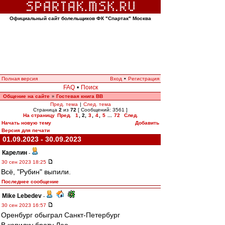
Официальный сайт болельщиков ФК "Спартак" Москва
Полная версия
Вход
•
Регистрация
FAQ
•
Поиск
Общение на сайте
Гостевая книга ВВ
»
Пред. тема
|
След. тема
Страница
2
из
72
[ Сообщений: 3561 ]
На страницу
Пред.
1
,
2
,
3
,
4
,
5
...
72
След.
Начать новую тему
Добавить
Версия для печати
01.09.2023 - 30.09.2023
Карелин
-
30 сен 2023 18:25
Всё, "Рубин" выпили.
Последнее сообщение
Mike Lebedev
-
30 сен 2023 16:57
Оренбург обыграл Санкт-Петербург