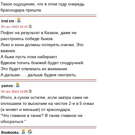
Такое ощущение, что в этом году очередь
Краснодара пришла.
irod sm
-
30 сен 2023 14:10
Пофиг на результат в Казани, даже не
расстроюсь победе быков.
Локо и кони должны потерять очечки. Это
важнее.
А быки пусть пока набирают.
Вдвоем топить бомжей будет сподручней.
Это будет отвлекать их внимание.
А дальше- … дальше будем смотреть.
yamse
-
30 сен 2023 14:08
Итого, в сухом остатке, если завтра сами не
оплошаем то выскочим на чистое 2-е в 5 очках
(а может и меньше) от краснодара.
"Что главное в танке? В танке главное не
обосраться."
Boobooka
-