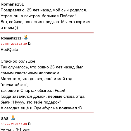
Romans131
Поздравляю. 25 лет назад мой сын родился.
Утром он, а вечером большая Победа!
Вот, сейчас, навестил предков. Мы его кормим
и поим.))
Romans131
-
30 сен 2023 15:29
RedQuite
Спасибо большое!
Так случилось, что ровно 25 лет назад был
самым счастливым человеком
Мало того, что днюха, ещё и мой год
"по=китайски",
так ещё и Спартак обыграл Реал!
Когда завалился домой, первые слова отца
были:"Нуууу, это тебе подарок"
А сегодня ещё и Оренбург не подкачал :D
SAS
-
30 сен 2023 14:40
Ух ты. - 3:1 уже