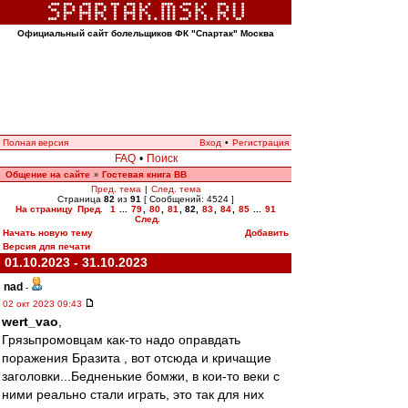
Официальный сайт болельщиков ФК "Спартак" Москва
Полная версия
Вход
•
Регистрация
FAQ
•
Поиск
Общение на сайте
Гостевая книга ВВ
»
Пред. тема
|
След. тема
Страница
82
из
91
[ Сообщений: 4524 ]
На страницу
Пред.
1
...
79
,
80
,
81
,
82
,
83
,
84
,
85
...
91
След.
Начать новую тему
Добавить
Версия для печати
01.10.2023 - 31.10.2023
nad
-
02 окт 2023 09:43
wert_vao
,
Грязьпромовцам как-то надо оправдать
поражения Бразита , вот отсюда и кричащие
заголовки...Бедненькие бомжи, в кои-то веки с
ними реально стали играть, это так для них