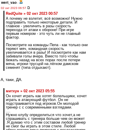
wert_vao
-
02 окт 2023 06:57
RedQuite » 02 окт 2023 00:57
А почему не взлетит, всё возможно! Нужно
подправить только некоторые детали. И
главное - увеличить в разы скорость
перехода от атаки к обороне! При игре
первым номером - это чуть ли не главный
фактор.
Посмотрите на команды Пепа - как только они
теряют мяч, командная скорость
увеличивается в разы! И посмотрите как нам
забивали голы вчера. Вместо того чтобы
бежать назад на всех порах после потери
мяча, игроки трусцой на лёгком дамском
семенят (типа отдыхают).
А, таки, ДА.
митхун » 02 окт 2023 05:55
Он хочет играть как хотят болельщики, хочет
играть в атакующий футбол. Он не
подстраивается под игроков.Он молодой
тренер с с современными взглядами.
....
Нужно клубу определиться что хочет,а не
спрашивать с тренера больше чем он может
.Я думаю что с этим составом любой тренер
не смог бы играть в этом стиле. Любой
обрез.потеря мяча приводит к последствиям.