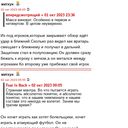
митхун
-
02 окт 2023 06:05
впередсмотрящий » 01 окт 2023 23:36
Макси виноват. Особенно в первом и
четвертом. В целом неуверенно.
Из под игроков,которые закрывают обзор идёт
удар в ближний.Сколько раз видел как вратарь
смещает к ближнему и получал в дальний.
Защитник стал в полупозицию.Он должен сразу
бежать к игроку с мячом,а он метался между
игроками.Ко второму уже прибежал свой игрок.
митхун
-
02 окт 2023 05:55
Tsar Is Back » 02 окт 2023 00:05
Странная мантра. Во что пытается играть
Абаскаль абсолютно понятно, и абсолютно
понятно, что в нашем чемпионате и нашем
составе это никогда не взлетит. Зачем мы
тратим время?
Он хочет играть как хотят болельщики, хочет
играть в атакующий футбол. Он не