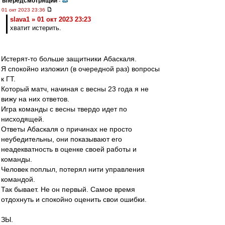
впередсмотрящий
-
01 окт 2023 23:36
slava1 » 01 окт 2023 23:23
хватит истерить.
Истерят-то больше защитники Абаскаля.
Я спокойно изложил (в очередной раз) вопросы
к ГТ.
Который матч, начиная с весны 23 года я не
вижу на них ответов.
Игра команды с весны твердо идет по
нисходящей.
Ответы Абаскаля о причинах не просто
неубедительны, они показывают его
неадекватность в оценке своей работы и
команды.
Человек поплыл, потерял нити управления
командой.
Так бывает. Не он первый. Самое время
отдохнуть и спокойно оценить свои ошибки.
ЗЫ.