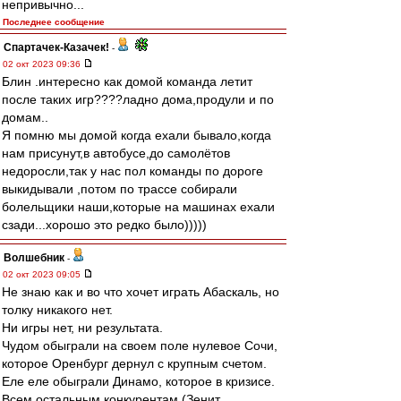
непривычно...
Последнее сообщение
Спартачек-Казачек!
-
02 окт 2023 09:36
Блин .интересно как домой команда летит
после таких игр????ладно дома,продули и по
домам..
Я помню мы домой когда ехали бывало,когда
нам присунут,в автобусе,до самолётов
недоросли,так у нас пол команды по дороге
выкидывали ,потом по трассе собирали
болельщики наши,которые на машинах ехали
сзади...хорошо это редко было)))))
Волшебник
-
02 окт 2023 09:05
Не знаю как и во что хочет играть Абаскаль, но
толку никакого нет.
Ни игры нет, ни результата.
Чудом обыграли на своем поле нулевое Сочи,
которое Оренбург дернул с крупным счетом.
Еле еле обыграли Динамо, которое в кризисе.
Всем остальным конкурентам (Зенит,