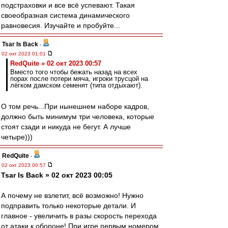
подстраховки и все всё успевают. Такая
своеобразная система динамического
равновесия. Изучайте и пробуйте...
Tsar Is Back
-
02 окт 2023 01:01
RedQuite » 02 окт 2023 00:57
Вместо того чтобы бежать назад на всех
порах после потери мяча, игроки трусцой на
лёгком дамском семенят (типа отдыхают).
О том речь...При нынешнем наборе кадров,
должно быть минимум три человека, которые
стоят сзади и никуда не бегут. А лучше
четыре)))
RedQuite
-
02 окт 2023 00:57
Tsar Is Back » 02 окт 2023 00:05
А почему не взлетит, всё возможно! Нужно
подправить только некоторые детали. И
главное - увеличить в разы скорость перехода
от атаки к обороне! При игре первым номером