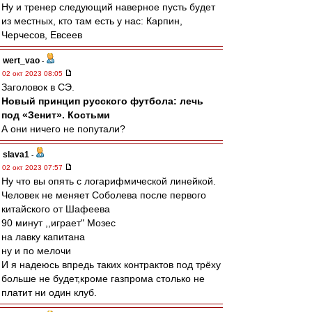
Ну и тренер следующий наверное пусть будет
из местных, кто там есть у нас: Карпин,
Черчесов, Евсеев
wert_vao
-
02 окт 2023 08:05
Заголовок в СЭ.
Новый принцип русского футбола: лечь
под «Зенит». Костьми
А они ничего не попутали?
slava1
-
02 окт 2023 07:57
Ну что вы опять с логарифмической линейкой.
Человек не меняет Соболева после первого
китайского от Шафеева
90 минут ,,играет" Мозес
на лавку капитана
ну и по мелочи
И я надеюсь впредь таких контрактов под трёху
больше не будет,кроме газпрома столько не
платит ни один клуб.