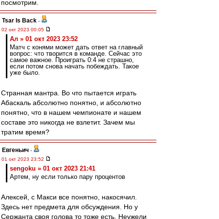
посмотрим.
Tsar Is Back
-
02 окт 2023 00:05
Ал » 01 окт 2023 23:52
Матч с конями может дать ответ на главный
вопрос: что творится в команде. Сейчас это
самое важное. Проиграть 0:4 не страшно,
если потом снова начать побеждать. Такое
уже было.
Странная мантра. Во что пытается играть
Абаскаль абсолютно понятно, и абсолютно
понятно, что в нашем чемпионате и нашем
составе это никогда не взлетит. Зачем мы
тратим время?
Евгеньич
-
01 окт 2023 23:52
sengoku » 01 окт 2023 21:41
Артем, ну если только пару процентов
Алексей, с Макси все понятно, накосячил.
Здесь нет предмета для обсуждения. Но у
Сержанта своя голова то тоже есть. Неужели