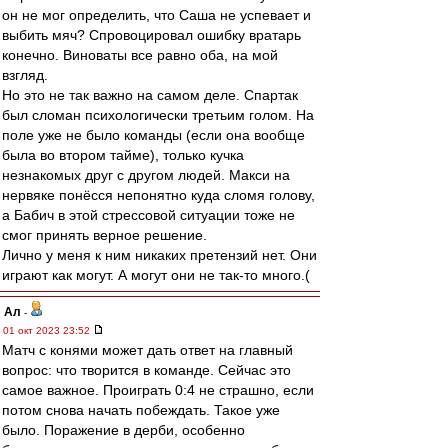
он не мог определить, что Саша не успевает и
выбить мяч? Спровоцировал ошибку вратарь
конечно. Виноваты все равно оба, на мой
взгляд.
Но это не так важно на самом деле. Спартак
был сломан психологически третьим голом. На
поле уже не было команды (если она вообще
была во втором тайме), только кучка
незнакомых друг с другом людей. Макси на
нервяке понёсся непонятно куда сломя голову,
а Бабич в этой стрессовой ситуации тоже не
смог принять верное решение.
Лично у меня к ним никаких претензий нет. Они
играют как могут. А могут они не так-то много.(
Ал
-
01 окт 2023 23:52
Матч с конями может дать ответ на главный
вопрос: что творится в команде. Сейчас это
самое важное. Проиграть 0:4 не страшно, если
потом снова начать побеждать. Такое уже
было. Поражение в дерби, особенно