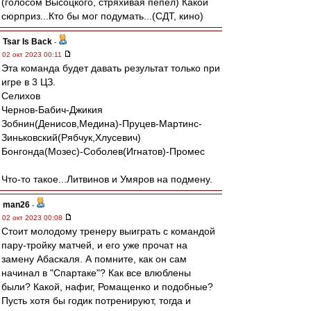
(голосом Высоцкого, стряхивая пепел) Какой
сюрприз...Кто бы мог подумать...(СДТ, кино)
Tsar Is Back
-
02 окт 2023 00:11
Эта команда будет давать результат только при
игре в 3 ЦЗ.
Селихов
Чернов-Бабич-Джикия
Зобнин(Денисов,Медина)-Пруцев-Мартинс-
Зиньковский(Рябчук,Хлусевич)
Бонгонда(Мозес)-Соболев(Игнатов)-Промес
Что-то такое...Литвинов и Умяров на подмену.
man26
-
02 окт 2023 00:08
Стоит молодому тренеру выиграть с командой
пару-тройку матчей, и его уже прочат на
замену Абаскаля. А помните, как он сам
начинал в "Спартаке"? Как все влюблены
были? Какой, нафиг, Ромащенко и подобные?
Пусть хотя бы годик потренируют, тогда и