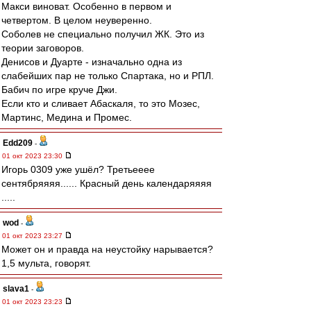
Макси виноват. Особенно в первом и
четвертом. В целом неуверенно.
Соболев не специально получил ЖК. Это из
теории заговоров.
Денисов и Дуарте - изначально одна из
слабейших пар не только Спартака, но и РПЛ.
Бабич по игре круче Джи.
Если кто и сливает Абаскаля, то это Мозес,
Мартинс, Медина и Промес.
Edd209
-
01 окт 2023 23:30
Игорь 0309 уже ушёл? Третьееее
сентябряяяя...... Красный день календаряяяя
.....
wod
-
01 окт 2023 23:27
Может он и правда на неустойку нарывается?
1,5 мульта, говорят.
slava1
-
01 окт 2023 23:23