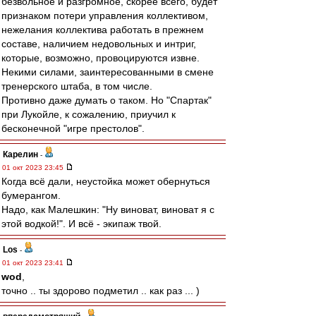
безвольное и разгромное, скорее всего, будет
признаком потери управления коллективом,
нежелания коллектива работать в прежнем
составе, наличием недовольных и интриг,
которые, возможно, провоцируются извне.
Некими силами, заинтересованными в смене
тренерского штаба, в том числе.
Противно даже думать о таком. Но "Спартак"
при Лукойле, к сожалению, приучил к
бесконечной "игре престолов".
Карелин
-
01 окт 2023 23:45
Когда всё дали, неустойка может обернуться
бумерангом.
Надо, как Малешкин: "Ну виноват, виноват я с
этой водкой!". И всё - экипаж твой.
Los
-
01 окт 2023 23:41
wod
,
точно .. ты здорово подметил .. как раз ... )