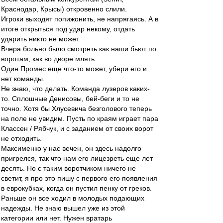
Краснодар, Крысы) откровенно слили.
Игроки выходят попижонить, не напрягаясь. А в
итоге открыться под удар некому, отдать
ударить никто не может.
Вчера больно было смотреть как наши бьют по
воротам, как во дворе млять.
Один Промес еще что-то может, убери его и
нет команды.
Не знаю, что делать. Команда лузеров каких-
то. Сплошные Денисовы, бей-беги и то не
точно. Хотя бы Хлусевича безголового теперь
на поле не увидим. Пусть по краям играет пара
Классен / Рябчук, и с заданием от своих ворот
не отходить.
Максименко у нас вечен, он здесь надолго
пригрелся, так что нам его лицезреть еще лет
десять. Но с таким воротчиком ничего не
светит, я про это пишу с первого его появления
в еврокубках, когда он пустил пенку от греков.
Раньше он все ходил в молодых подающих
надежды. Не знаю вышел уже из этой
категории или нет. Нужен вратарь