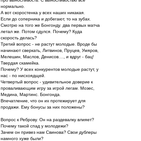
про выносливость. С выносливостью все
нормально.
А вот скоростенка у всех наших никакая.
Если до соперника и добегают, то на зубах.
Смотрю на того же Бонгонду. два первых матча
летал же. Потом сдулся. Почему? Куда
скорость делась?
Третий вопрос - не растут молодые. Вроде бы
начинают сверкать, Литвинов, Пруцев, Умяров,
Мелешин, Маслов, Денисов...., и вдруг - бац!
Твердая скамейка.
Почему? У всех конкурентов молодые растут, у
нас - по нисхоядщей.
Четвертый вопрос - удивительное доверие к
проваливающим игру за игрой легам. Мозес,
Медина, Мартинс. Бонгонда.
Впечатление, что он их протежирует для
продажи. Ему бонусы за них положены?
Вопрос к Реброву. Он на раздевалку влияет?
Почему такой спад у молодежи?
Зачем он привез нам Свинова? Свои дублеры
намного хуже были?