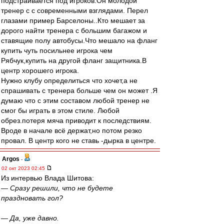
подстраивается под игроков.Он молодой
тренер с с современными взглядами. Перел
глазами пример Барселоны..Кто мешает за
дорого найти тренера с большим багажом и
ставящие полу автобусы.Что мешало на фланг
купить чуть посильнее игрока чем
Рябчук,купить на другой фланг защитника.В
центр хорошего игрока.
Нужно клубу определиться что хочет,а не
спрашивать с тренера больше чем он может .Я
думаю что с этим составом любой тренер не
смог бы играть в этом стиле. Любой
обрез.потеря мяча приводит к последствиям.
Вроде в начале всё держат,но потом резко
провал. В центр кого не ставь -дырка в центре.
Argos
-
02 окт 2023 02:45
Из интервью Влада Шитова:
— Сразу решили, что не будете
праздновать гол?
— Да, уже давно.