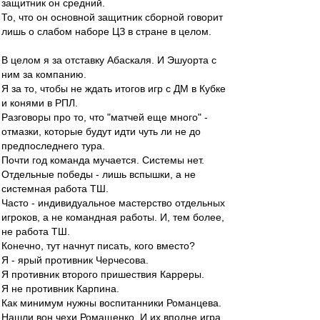
защитник он средний.
То, что он основной защитник сборной говорит
лишь о слабом наборе ЦЗ в стране в целом.
В целом я за отставку Абаскаля. И Эшуорта с
ним за компанию.
Я за то, чтобы не ждать итогов игр с ДМ в Кубке
и конями в РПЛ.
Разговоры про то, что "матчей еще много" -
отмазки, которые будут идти чуть ли не до
предпоследнего тура.
Почти год команда мучается. Системы нет.
Отдельные победы - лишь вспышки, а не
системная работа ТШ.
Часто - индивидуальное мастерство отдельных
игроков, а не командная работы. И, тем более,
не работа ТШ.
Конечно, тут начнут писать, кого вместо?
Я - ярый противник Черчесова.
Я противник второго пришествия Карреры.
Я не противник Карпина.
Как минимум нужны воспитанники Романцева.
Нашли вон чехи Ромащенко. И их вполне игра