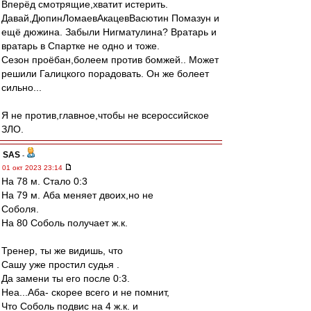
Вперёд смотрящие,хватит истерить.
Давай,ДюпинЛомаевАкацевВасютин Помазун и
ещё дюжина. Забыли Нигматулина? Вратарь и
вратарь в Спартке не одно и тоже.
Сезон проёбан,болеем против бомжей.. Может
решили Галицкого порадовать. Он же болеет
сильно...
Я не против,главное,чтобы не всероссийское
ЗЛО.
SAS
-
01 окт 2023 23:14
На 78 м. Стало 0:3
На 79 м. Аба меняет двоих,но не
Соболя.
На 80 Соболь получает ж.к.
Тренер, ты же видишь, что
Сашу уже простил судья .
Да замени ты его после 0:3.
Неа...Аба- скорее всего и не помнит,
Что Соболь подвис на 4 ж.к. и