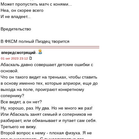
Может пропустить матч с конями...
Неа, он скорее всего
И не владеет...
Вредительство
В ФКСМ полный Пиздец творится
впередсмотрящий
-
01 окт 2023 23:12
Абаскаль давно совершает детские ошибки с
основой.
Что он такого видит на треньках, чтобы ставить
в основу именно тех, которые априори, еще до
выхода на поле, проиграют конкретному
сопернику?
Все видят, а он нет?
Ну, хорошо, раз. Ну два. Но не много же раз!
Или Абаскаль занят семьей и соперников не
разбирает, или обманывает и путает сам себя.
Третьего не вижу.
Второй вопрос к нему - плохая физуха. Я не