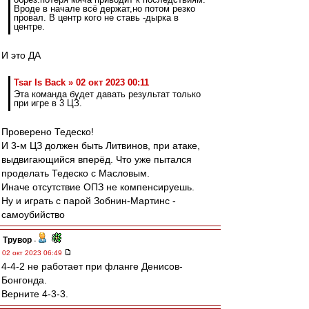
Вроде в начале всё держат,но потом резко
провал. В центр кого не ставь -дырка в
центре.
И это ДА
Tsar Is Back » 02 окт 2023 00:11
Эта команда будет давать результат только
при игре в 3 ЦЗ.
Проверено Тедеско!
И 3-м ЦЗ должен быть Литвинов, при атаке,
выдвигающийся вперёд. Что уже пытался
проделать Тедеско с Масловым.
Иначе отсутствие ОПЗ не компенсируешь.
Ну и играть с парой Зобнин-Мартинс -
самоубийство
Трувор
-
02 окт 2023 06:49
4-4-2 не работает при фланге Денисов-
Бонгонда.
Верните 4-3-3.