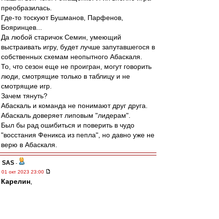
преобразилась.
Где-то тоскуют Бушманов, Парфенов,
Бояринцев...
Да любой старичок Семин, умеющий
выстраивать игру, будет лучше запутавшегося в
собственных схемам неопытного Абаскаля.
То, что сезон еще не проигран, могут говорить
люди, смотрящие только в таблицу и не
смотрящие игр.
Зачем тянуть?
Абаскаль и команда не понимают друг друга.
Абаскаль доверяет липовым "лидерам".
Был бы рад ошибиться и поверить в чудо
"восстания Феникса из пепла", но давно уже не
верю в Абаскаля.
SAS
-
01 окт 2023 23:00
Карелин
,
Угу, цыиска скоро...
Соболь самоустранился.
Он же медийныйДруганкапитана...