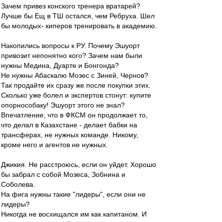
Зачем привез конского тренера вратарей?
Лучше бы Ещ в ТШ остался, чем Ребруха. Шел
бы молодых- киперов тренировать в академию.
Накопились вопросы к РУ. Почему Эшуорт
привозит непонятно кого? Зачем нам были
нужны Медина, Дуарте и Бонгонда?
Не нужны Абаскалю Мозес с Зиней, Чернов?
Так продайте их сразу же после покупки этих.
Сколько уже болел и экспертов стонут: купите
опорнособаку! Эшуорт этого не знал?
Впечатление, что в ФКСМ он продолжает то,
что делал в Казахстане - делает бабки на
трансферах, не нужных команде. Никому,
кроме него и агентов не нужных.
Джикия. Не расстроюсь, если он уйдет. Хорошо
бы забрал с собой Мозеса, Зобнина и
Соболева.
На фига нужны такие "лидеры", если они не
лидеры?
Никогда не восхищался им как капитаном. И