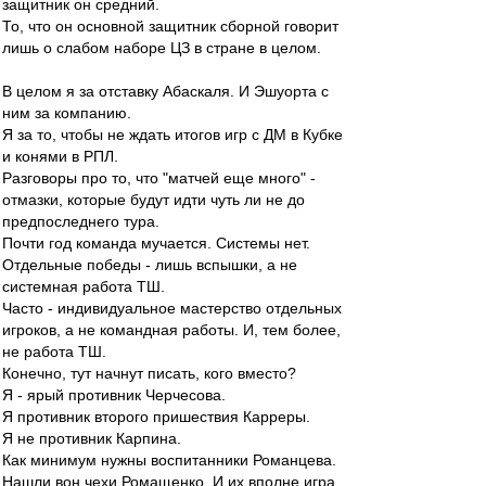
защитник он средний.
То, что он основной защитник сборной говорит
лишь о слабом наборе ЦЗ в стране в целом.
В целом я за отставку Абаскаля. И Эшуорта с
ним за компанию.
Я за то, чтобы не ждать итогов игр с ДМ в Кубке
и конями в РПЛ.
Разговоры про то, что "матчей еще много" -
отмазки, которые будут идти чуть ли не до
предпоследнего тура.
Почти год команда мучается. Системы нет.
Отдельные победы - лишь вспышки, а не
системная работа ТШ.
Часто - индивидуальное мастерство отдельных
игроков, а не командная работы. И, тем более,
не работа ТШ.
Конечно, тут начнут писать, кого вместо?
Я - ярый противник Черчесова.
Я противник второго пришествия Карреры.
Я не противник Карпина.
Как минимум нужны воспитанники Романцева.
Нашли вон чехи Ромащенко. И их вполне игра