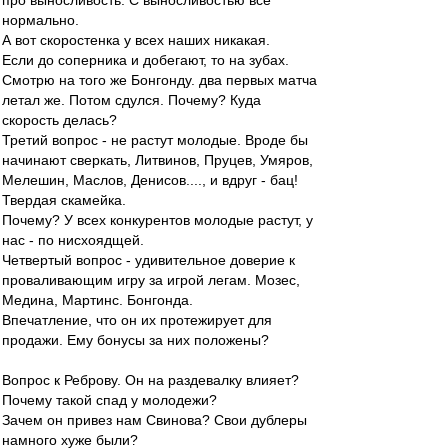
про выносливость. С выносливостью все
нормально.
А вот скоростенка у всех наших никакая.
Если до соперника и добегают, то на зубах.
Смотрю на того же Бонгонду. два первых матча
летал же. Потом сдулся. Почему? Куда
скорость делась?
Третий вопрос - не растут молодые. Вроде бы
начинают сверкать, Литвинов, Пруцев, Умяров,
Мелешин, Маслов, Денисов...., и вдруг - бац!
Твердая скамейка.
Почему? У всех конкурентов молодые растут, у
нас - по нисхоядщей.
Четвертый вопрос - удивительное доверие к
проваливающим игру за игрой легам. Мозес,
Медина, Мартинс. Бонгонда.
Впечатление, что он их протежирует для
продажи. Ему бонусы за них положены?
Вопрос к Реброву. Он на раздевалку влияет?
Почему такой спад у молодежи?
Зачем он привез нам Свинова? Свои дублеры
намного хуже были?