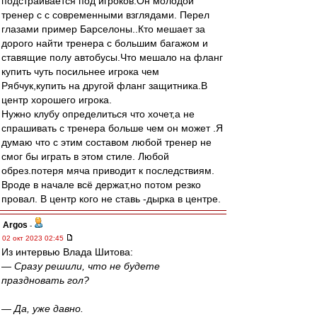
подстраивается под игроков.Он молодой
тренер с с современными взглядами. Перел
глазами пример Барселоны..Кто мешает за
дорого найти тренера с большим багажом и
ставящие полу автобусы.Что мешало на фланг
купить чуть посильнее игрока чем
Рябчук,купить на другой фланг защитника.В
центр хорошего игрока.
Нужно клубу определиться что хочет,а не
спрашивать с тренера больше чем он может .Я
думаю что с этим составом любой тренер не
смог бы играть в этом стиле. Любой
обрез.потеря мяча приводит к последствиям.
Вроде в начале всё держат,но потом резко
провал. В центр кого не ставь -дырка в центре.
Argos
-
02 окт 2023 02:45
Из интервью Влада Шитова:
— Сразу решили, что не будете
праздновать гол?
— Да, уже давно.