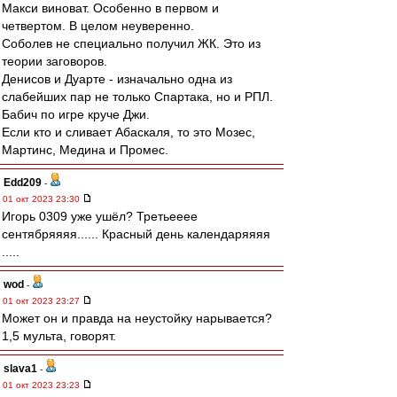
Макси виноват. Особенно в первом и
четвертом. В целом неуверенно.
Соболев не специально получил ЖК. Это из
теории заговоров.
Денисов и Дуарте - изначально одна из
слабейших пар не только Спартака, но и РПЛ.
Бабич по игре круче Джи.
Если кто и сливает Абаскаля, то это Мозес,
Мартинс, Медина и Промес.
Edd209
-
01 окт 2023 23:30
Игорь 0309 уже ушёл? Третьееее
сентябряяяя...... Красный день календаряяяя
.....
wod
-
01 окт 2023 23:27
Может он и правда на неустойку нарывается?
1,5 мульта, говорят.
slava1
-
01 окт 2023 23:23