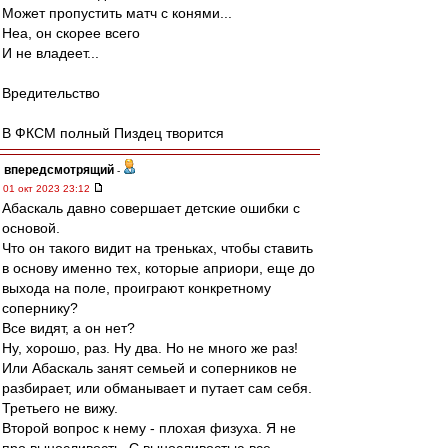
Может пропустить матч с конями...
Неа, он скорее всего
И не владеет...
Вредительство
В ФКСМ полный Пиздец творится
впередсмотрящий
-
01 окт 2023 23:12
Абаскаль давно совершает детские ошибки с
основой.
Что он такого видит на треньках, чтобы ставить
в основу именно тех, которые априори, еще до
выхода на поле, проиграют конкретному
сопернику?
Все видят, а он нет?
Ну, хорошо, раз. Ну два. Но не много же раз!
Или Абаскаль занят семьей и соперников не
разбирает, или обманывает и путает сам себя.
Третьего не вижу.
Второй вопрос к нему - плохая физуха. Я не