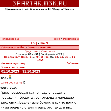
Официальный сайт болельщиков ФК "Спартак" Москва
Полная версия
Вход
•
Регистрация
FAQ
•
Поиск
Общение на сайте
Гостевая книга ВВ
»
Пред. тема
|
След. тема
Страница
82
из
91
[ Сообщений: 4524 ]
На страницу
Пред.
1
...
79
,
80
,
81
,
82
,
83
,
84
,
85
...
91
След.
Начать новую тему
Добавить
Версия для печати
01.10.2023 - 31.10.2023
nad
-
02 окт 2023 09:43
wert_vao
,
Грязьпромовцам как-то надо оправдать
поражения Бразита , вот отсюда и кричащие
заголовки...Бедненькие бомжи, в кои-то веки с
ними реально стали играть, это так для них