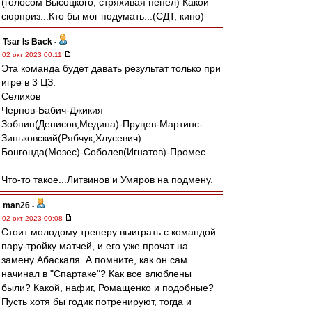
(голосом Высоцкого, стряхивая пепел) Какой
сюрприз...Кто бы мог подумать...(СДТ, кино)
Tsar Is Back
-
02 окт 2023 00:11
Эта команда будет давать результат только при
игре в 3 ЦЗ.
Селихов
Чернов-Бабич-Джикия
Зобнин(Денисов,Медина)-Пруцев-Мартинс-
Зиньковский(Рябчук,Хлусевич)
Бонгонда(Мозес)-Соболев(Игнатов)-Промес
Что-то такое...Литвинов и Умяров на подмену.
man26
-
02 окт 2023 00:08
Стоит молодому тренеру выиграть с командой
пару-тройку матчей, и его уже прочат на
замену Абаскаля. А помните, как он сам
начинал в "Спартаке"? Как все влюблены
были? Какой, нафиг, Ромащенко и подобные?
Пусть хотя бы годик потренируют, тогда и