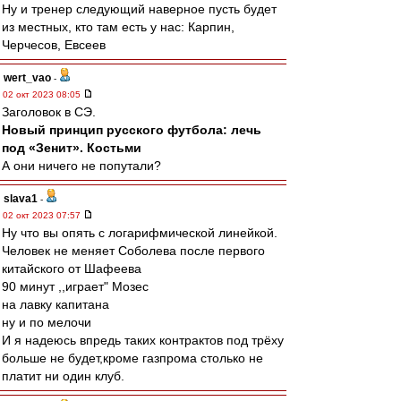
Ну и тренер следующий наверное пусть будет
из местных, кто там есть у нас: Карпин,
Черчесов, Евсеев
wert_vao
-
02 окт 2023 08:05
Заголовок в СЭ.
Новый принцип русского футбола: лечь
под «Зенит». Костьми
А они ничего не попутали?
slava1
-
02 окт 2023 07:57
Ну что вы опять с логарифмической линейкой.
Человек не меняет Соболева после первого
китайского от Шафеева
90 минут ,,играет" Мозес
на лавку капитана
ну и по мелочи
И я надеюсь впредь таких контрактов под трёху
больше не будет,кроме газпрома столько не
платит ни один клуб.