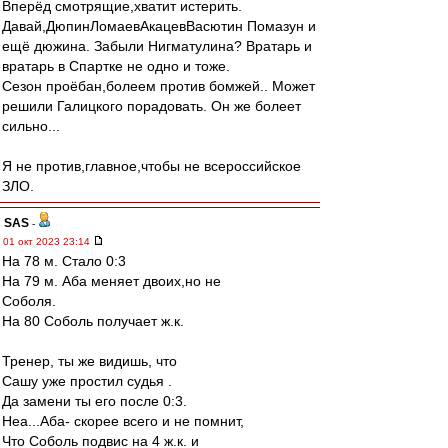
Вперёд смотрящие,хватит истерить.
Давай,ДюпинЛомаевАкацевВасютин Помазун и
ещё дюжина. Забыли Нигматулина? Вратарь и
вратарь в Спартке не одно и тоже.
Сезон проёбан,болеем против бомжей.. Может
решили Галицкого порадовать. Он же болеет
сильно...
Я не против,главное,чтобы не всероссийское
ЗЛО.
SAS
-
01 окт 2023 23:14
На 78 м. Стало 0:3
На 79 м. Аба меняет двоих,но не
Соболя.
На 80 Соболь получает ж.к.
Тренер, ты же видишь, что
Сашу уже простил судья .
Да замени ты его после 0:3.
Неа...Аба- скорее всего и не помнит,
Что Соболь подвис на 4 ж.к. и