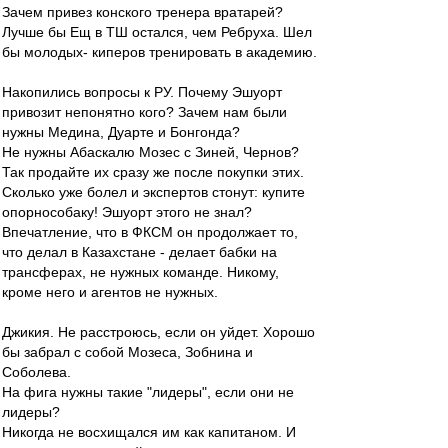
Зачем привез конского тренера вратарей?
Лучше бы Ещ в ТШ остался, чем Ребруха. Шел
бы молодых- киперов тренировать в академию.
Накопились вопросы к РУ. Почему Эшуорт
привозит непонятно кого? Зачем нам были
нужны Медина, Дуарте и Бонгонда?
Не нужны Абаскалю Мозес с Зиней, Чернов?
Так продайте их сразу же после покупки этих.
Сколько уже болел и экспертов стонут: купите
опорнособаку! Эшуорт этого не знал?
Впечатление, что в ФКСМ он продолжает то,
что делал в Казахстане - делает бабки на
трансферах, не нужных команде. Никому,
кроме него и агентов не нужных.
Джикия. Не расстроюсь, если он уйдет. Хорошо
бы забрал с собой Мозеса, Зобнина и
Соболева.
На фига нужны такие "лидеры", если они не
лидеры?
Никогда не восхищался им как капитаном. И