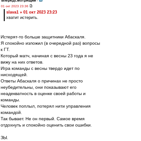
впередсмотрящий
-
01 окт 2023 23:36
slava1 » 01 окт 2023 23:23
хватит истерить.
Истерят-то больше защитники Абаскаля.
Я спокойно изложил (в очередной раз) вопросы
к ГТ.
Который матч, начиная с весны 23 года я не
вижу на них ответов.
Игра команды с весны твердо идет по
нисходящей.
Ответы Абаскаля о причинах не просто
неубедительны, они показывают его
неадекватность в оценке своей работы и
команды.
Человек поплыл, потерял нити управления
командой.
Так бывает. Не он первый. Самое время
отдохнуть и спокойно оценить свои ошибки.
ЗЫ.