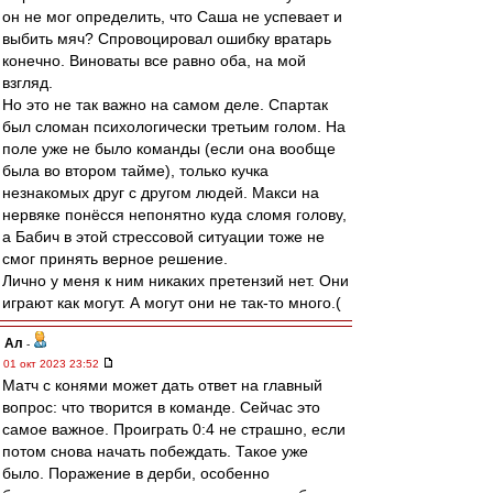
он не мог определить, что Саша не успевает и
выбить мяч? Спровоцировал ошибку вратарь
конечно. Виноваты все равно оба, на мой
взгляд.
Но это не так важно на самом деле. Спартак
был сломан психологически третьим голом. На
поле уже не было команды (если она вообще
была во втором тайме), только кучка
незнакомых друг с другом людей. Макси на
нервяке понёсся непонятно куда сломя голову,
а Бабич в этой стрессовой ситуации тоже не
смог принять верное решение.
Лично у меня к ним никаких претензий нет. Они
играют как могут. А могут они не так-то много.(
Ал
-
01 окт 2023 23:52
Матч с конями может дать ответ на главный
вопрос: что творится в команде. Сейчас это
самое важное. Проиграть 0:4 не страшно, если
потом снова начать побеждать. Такое уже
было. Поражение в дерби, особенно