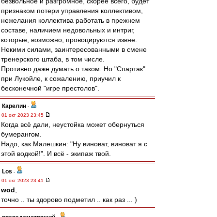
безвольное и разгромное, скорее всего, будет
признаком потери управления коллективом,
нежелания коллектива работать в прежнем
составе, наличием недовольных и интриг,
которые, возможно, провоцируются извне.
Некими силами, заинтересованными в смене
тренерского штаба, в том числе.
Противно даже думать о таком. Но "Спартак"
при Лукойле, к сожалению, приучил к
бесконечной "игре престолов".
Карелин
-
01 окт 2023 23:45
Когда всё дали, неустойка может обернуться
бумерангом.
Надо, как Малешкин: "Ну виноват, виноват я с
этой водкой!". И всё - экипаж твой.
Los
-
01 окт 2023 23:41
wod
,
точно .. ты здорово подметил .. как раз ... )