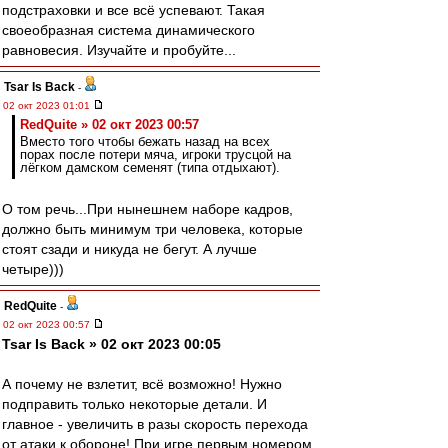
подстраховки и все всё успевают. Такая
своеобразная система динамического
равновесия. Изучайте и пробуйте...
Tsar Is Back
-
02 окт 2023 01:01
RedQuite » 02 окт 2023 00:57
Вместо того чтобы бежать назад на всех
порах после потери мяча, игроки трусцой на
лёгком дамском семенят (типа отдыхают).
О том речь...При нынешнем наборе кадров,
должно быть минимум три человека, которые
стоят сзади и никуда не бегут. А лучше
четыре)))
RedQuite
-
02 окт 2023 00:57
Tsar Is Back » 02 окт 2023 00:05
А почему не взлетит, всё возможно! Нужно
подправить только некоторые детали. И
главное - увеличить в разы скорость перехода
от атаки к обороне! При игре первым номером