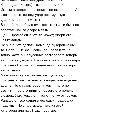
Краснодар, Крысы) откровенно слили.
Игроки выходят попижонить, не напрягаясь. А в
итоге открыться под удар некому, отдать
ударить никто не может.
Вчера больно было смотреть как наши бьют по
воротам, как во дворе млять.
Один Промес еще что-то может, убери его и
нет команды.
Не знаю, что делать. Команда лузеров каких-
то. Сплошные Денисовы, бей-беги и то не
точно. Хотя бы Хлусевича безголового теперь
на поле не увидим. Пусть по краям играет пара
Классен / Рябчук, и с заданием от своих ворот
не отходить.
Максименко у нас вечен, он здесь надолго
пригрелся, так что нам его лицезреть еще лет
десять. Но с таким воротчиком ничего не
светит, я про это пишу с первого его появления
в еврокубках, когда он пустил пенку от греков.
Раньше он все ходил в молодых подающих
надежды. Не знаю вышел уже из этой
категории или нет. Нужен вратарь