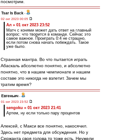
посмотрим.
Tsar Is Back
-
02 окт 2023 00:05
Ал » 01 окт 2023 23:52
Матч с конями может дать ответ на главный
вопрос: что творится в команде. Сейчас это
самое важное. Проиграть 0:4 не страшно,
если потом снова начать побеждать. Такое
уже было.
Странная мантра. Во что пытается играть
Абаскаль абсолютно понятно, и абсолютно
понятно, что в нашем чемпионате и нашем
составе это никогда не взлетит. Зачем мы
тратим время?
Евгеньич
-
01 окт 2023 23:52
sengoku » 01 окт 2023 21:41
Артем, ну если только пару процентов
Алексей, с Макси все понятно, накосячил.
Здесь нет предмета для обсуждения. Но у
Сержанта своя голова то тоже есть. Неужели