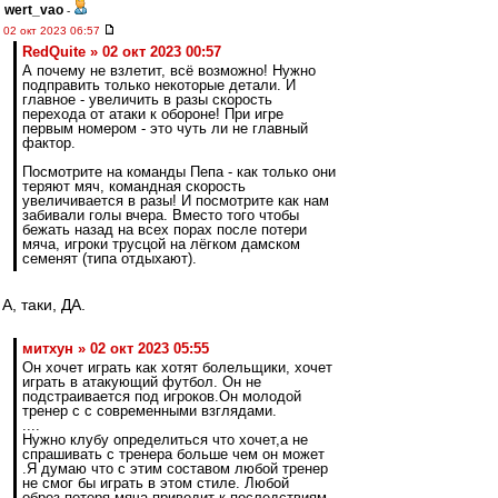
wert_vao
-
02 окт 2023 06:57
RedQuite » 02 окт 2023 00:57
А почему не взлетит, всё возможно! Нужно
подправить только некоторые детали. И
главное - увеличить в разы скорость
перехода от атаки к обороне! При игре
первым номером - это чуть ли не главный
фактор.
Посмотрите на команды Пепа - как только они
теряют мяч, командная скорость
увеличивается в разы! И посмотрите как нам
забивали голы вчера. Вместо того чтобы
бежать назад на всех порах после потери
мяча, игроки трусцой на лёгком дамском
семенят (типа отдыхают).
А, таки, ДА.
митхун » 02 окт 2023 05:55
Он хочет играть как хотят болельщики, хочет
играть в атакующий футбол. Он не
подстраивается под игроков.Он молодой
тренер с с современными взглядами.
....
Нужно клубу определиться что хочет,а не
спрашивать с тренера больше чем он может
.Я думаю что с этим составом любой тренер
не смог бы играть в этом стиле. Любой
обрез.потеря мяча приводит к последствиям.