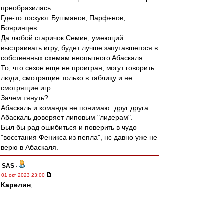
преобразилась.
Где-то тоскуют Бушманов, Парфенов,
Бояринцев...
Да любой старичок Семин, умеющий
выстраивать игру, будет лучше запутавшегося в
собственных схемам неопытного Абаскаля.
То, что сезон еще не проигран, могут говорить
люди, смотрящие только в таблицу и не
смотрящие игр.
Зачем тянуть?
Абаскаль и команда не понимают друг друга.
Абаскаль доверяет липовым "лидерам".
Был бы рад ошибиться и поверить в чудо
"восстания Феникса из пепла", но давно уже не
верю в Абаскаля.
SAS
-
01 окт 2023 23:00
Карелин
,
Угу, цыиска скоро...
Соболь самоустранился.
Он же медийныйДруганкапитана...