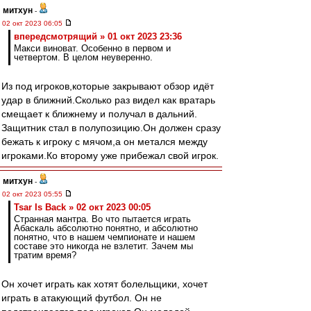
митхун
-
02 окт 2023 06:05
впередсмотрящий » 01 окт 2023 23:36
Макси виноват. Особенно в первом и
четвертом. В целом неуверенно.
Из под игроков,которые закрывают обзор идёт
удар в ближний.Сколько раз видел как вратарь
смещает к ближнему и получал в дальний.
Защитник стал в полупозицию.Он должен сразу
бежать к игроку с мячом,а он метался между
игроками.Ко второму уже прибежал свой игрок.
митхун
-
02 окт 2023 05:55
Tsar Is Back » 02 окт 2023 00:05
Странная мантра. Во что пытается играть
Абаскаль абсолютно понятно, и абсолютно
понятно, что в нашем чемпионате и нашем
составе это никогда не взлетит. Зачем мы
тратим время?
Он хочет играть как хотят болельщики, хочет
играть в атакующий футбол. Он не