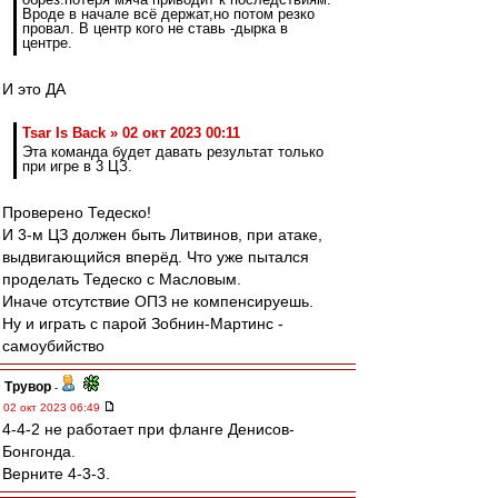
Вроде в начале всё держат,но потом резко
провал. В центр кого не ставь -дырка в
центре.
И это ДА
Tsar Is Back » 02 окт 2023 00:11
Эта команда будет давать результат только
при игре в 3 ЦЗ.
Проверено Тедеско!
И 3-м ЦЗ должен быть Литвинов, при атаке,
выдвигающийся вперёд. Что уже пытался
проделать Тедеско с Масловым.
Иначе отсутствие ОПЗ не компенсируешь.
Ну и играть с парой Зобнин-Мартинс -
самоубийство
Трувор
-
02 окт 2023 06:49
4-4-2 не работает при фланге Денисов-
Бонгонда.
Верните 4-3-3.