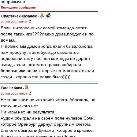
непривычно...
Последнее сообщение
Спартачек-Казачек!
-
02 окт 2023 09:36
Блин .интересно как домой команда летит
после таких игр????ладно дома,продули и по
домам..
Я помню мы домой когда ехали бывало,когда
нам присунут,в автобусе,до самолётов
недоросли,так у нас пол команды по дороге
выкидывали ,потом по трассе собирали
болельщики наши,которые на машинах ехали
сзади...хорошо это редко было)))))
Волшебник
-
02 окт 2023 09:05
Не знаю как и во что хочет играть Абаскаль, но
толку никакого нет.
Ни игры нет, ни результата.
Чудом обыграли на своем поле нулевое Сочи,
которое Оренбург дернул с крупным счетом.
Еле еле обыграли Динамо, которое в кризисе.
Всем остальным конкурентам (Зенит,