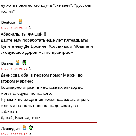
ну хоть понятно кто коуча "сливает", "русский
костяк".
Bestguy
-
08 окт 2023 20:33
Абаскаль, ты лучший!!!
Дайте ему поработать еще лет пятнадцать!
Купите ему Де Брюйне, Холланда и Мбаппе и
следующее дерби мы не проиграем!
Влэйд
-
08 окт 2023 20:29
Денисова оба, в первом помог Макси, во
втором Мартинс.
Кошмарно играет в несложных эпизодах,
менять, сцуко, не на кого.
Ну мы и не защитная команда, ждать игры с
конями на ноль наивно, надо свои два
забивать.
Давай, Квинси, тяни.
Леонидыч
-
08 окт 2023 20:28