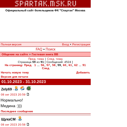
Официальный сайт болельщиков ФК "Спартак" Москва
Полная версия
Вход
•
Регистрация
FAQ
•
Поиск
Общение на сайте
Гостевая книга ВВ
»
Пред. тема
|
След. тема
Страница
59
из
91
[ Сообщений: 4524 ]
На страницу
Пред.
1
...
56
,
57
,
58
,
59
,
60
,
61
,
62
...
91
След.
Начать новую тему
Добавить
Версия для печати
01.10.2023 - 31.10.2023
Zely69
-
08 окт 2023 20:59
Нормально!
Медина :)))
Последнее сообщение
ЩукаСМ
-
08 окт 2023 20:58