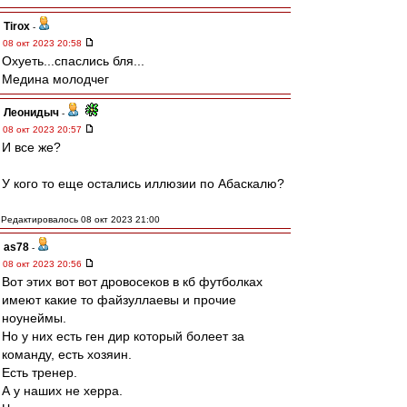
Tirox
-
08 окт 2023 20:58
Охуеть...спаслись бля...
Медина молодчег
Леонидыч
-
08 окт 2023 20:57
И все же?
У кого то еще остались иллюзии по Абаскалю?
Редактировалось 08 окт 2023 21:00
as78
-
08 окт 2023 20:56
Вот этих вот вот дровосеков в кб футболках
имеют какие то файзуллаевы и прочие
ноунеймы.
Но у них есть ген дир который болеет за
команду, есть хозяин.
Есть тренер.
А у наших не херра.