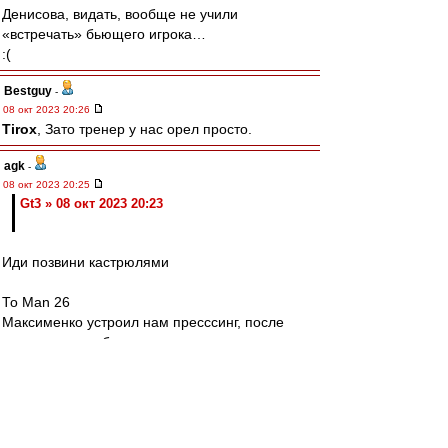
Денисова, видать, вообще не учили
«встречать» бьющего игрока…
:(
Bestguy
-
08 окт 2023 20:26
Tirox
, Зато тренер у нас орел просто.
agk
-
08 окт 2023 20:25
Gt3 » 08 окт 2023 20:23
Иди позвини кастрюлями
То Man 26
Максименко устроил нам пресссинг, после
которого гол забили
Редактировалось 08 окт 2023 20:28
mmmmm
-
08 окт 2023 20:25