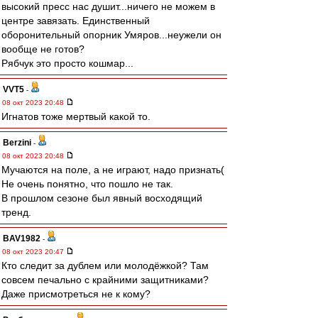
высокий пресс нас душит...ничего не можем в
центре завязать. Единственный
оборонительный опорник Умяров...неужели он
вообще не готов?
Рябчук это просто кошмар...
VVT5
-
08 окт 2023 20:48
Игнатов тоже мертвый какой то.
Berzini
-
08 окт 2023 20:48
Мучаются на поле, а не играют, надо признать(
Не очень понятно, что пошло не так.
В прошлом сезоне был явный восходящий
тренд.
BAV1982
-
08 окт 2023 20:47
Кто следит за дублем или молодёжкой? Там
совсем печально с крайними защитниками?
Даже присмотреться не к кому?