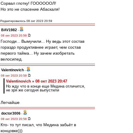
Сорвал глотку! ГООООООЛ!
Но это не спасение Абаскаля!
Редактировалось 08 окт 2023 20:59
BAV1982
-
08 окт 2023 20:58
Господи... Вымучили... Ну ведь этот состав
гораздо продуктивнее играет, чем состав
первого тайма... Ну зачем изобретать
велосипед.
Valentinovich
-
08 окт 2023 20:58
Valentinovich » 08 окт 2023 20:47
Но жду что в конце еще Медина отличится,
не зря же сегодня выпустили
Легчайше
doctor3006
-
08 окт 2023 20:58
Кто- то тут писал, что Медина забьёт в
концовке)))