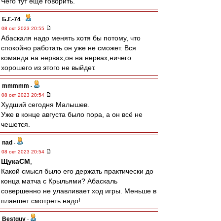
Чего тут еще говорить.
Б.Г.-74
-
08 окт 2023 20:55
Абаскаля надо менять хотя бы потому, что
спокойно работать он уже не сможет. Вся
команда на нервах,он на нервах,ничего
хорошего из этого не выйдет.
mmmmm
-
08 окт 2023 20:54
Худший сегодня Малышев.
Уже в конце августа было пора, а он всё не
чешется.
nad
-
08 окт 2023 20:54
ЩукаСМ
,
Какой смысл было его держать практически до
конца матча с Крыльями? Абаскаль
совершенно не улавливает ход игры. Меньше в
планшет смотреть надо!
Bestguy
-