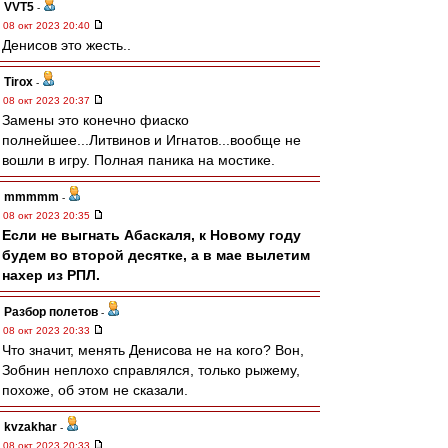
VVT5
-
08 окт 2023 20:40
Денисов это жесть..
Tirox
-
08 окт 2023 20:37
Замены это конечно фиаско
полнейшее...Литвинов и Игнатов...вообще не
вошли в игру. Полная паника на мостике.
mmmmm
-
08 окт 2023 20:35
Если не выгнать Абаскаля, к Новому году
будем во второй десятке, а в мае вылетим
нахер из РПЛ.
Разбор полетов
-
08 окт 2023 20:33
Что значит, менять Денисова не на кого? Вон,
Зобнин неплохо справлялся, только рыжему,
похоже, об этом не сказали.
kvzakhar
-
08 окт 2023 20:33