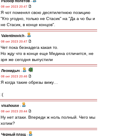
Разбор полетов
-
08 окт 2023 20:47
Я чот поменял свою десятилетнюю позицию
"Кто угодно, только не Стасик" на "Да а чо бы и
не Стасик, в конце концов".
Valentinovich
-
08 окт 2023 20:47
Чет пока безнадега какая то.
Но жду что в конце еще Медина отличится, не
зря же сегодня выпустили
Леонидыч
-
08 окт 2023 20:46
Я когда такие обрезы вижу…
:(
visahouse
-
08 окт 2023 20:44
Ну нет атаки. Впереди ж ноль полный. Чего мы
хотим?
Черный плащ
-