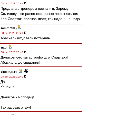
08 окт 2023 20:41
Предлагаю тренером назначить Зарему
Салихову, все равно постоянно чешет языком
про Спартак, рассказывает, как надо и не надо.
mmmmm
-
08 окт 2023 20:41
Абаскаль штурваль потеряль.
nad
-
08 окт 2023 20:40
Денисов -это катастрофа для Спартака!
Абаскаль, до свидания!
Леонидыч
-
08 окт 2023 20:40
Да…
Конечно…
Денисов - молодец!
Так засрать атаку!