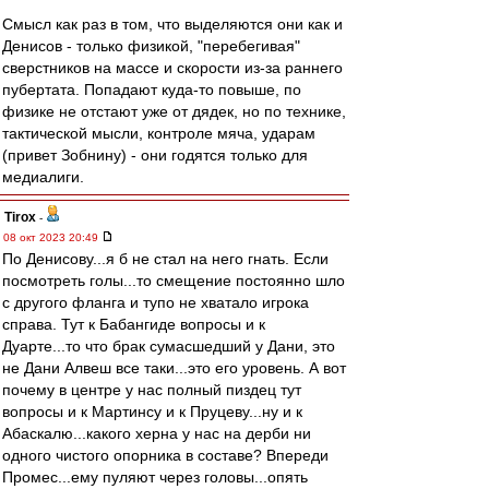
Смысл как раз в том, что выделяются они как и
Денисов - только физикой, "перебегивая"
сверстников на массе и скорости из-за раннего
пубертата. Попадают куда-то повыше, по
физике не отстают уже от дядек, но по технике,
тактической мысли, контроле мяча, ударам
(привет Зобнину) - они годятся только для
медиалиги.
Tirox
-
08 окт 2023 20:49
По Денисову...я б не стал на него гнать. Если
посмотреть голы...то смещение постоянно шло
с другого фланга и тупо не хватало игрока
справа. Тут к Бабангиде вопросы и к
Дуарте...то что брак сумасшедший у Дани, это
не Дани Алвеш все таки...это его уровень. А вот
почему в центре у нас полный пиздец тут
вопросы и к Мартинсу и к Пруцеву...ну и к
Абаскалю...какого херна у нас на дерби ни
одного чистого опорника в составе? Впереди
Промес...ему пуляют через головы...опять