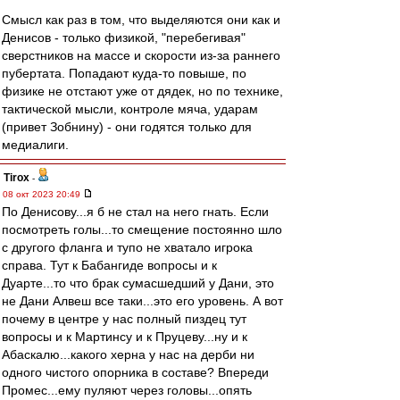
Смысл как раз в том, что выделяются они как и
Денисов - только физикой, "перебегивая"
сверстников на массе и скорости из-за раннего
пубертата. Попадают куда-то повыше, по
физике не отстают уже от дядек, но по технике,
тактической мысли, контроле мяча, ударам
(привет Зобнину) - они годятся только для
медиалиги.
Tirox
-
08 окт 2023 20:49
По Денисову...я б не стал на него гнать. Если
посмотреть голы...то смещение постоянно шло
с другого фланга и тупо не хватало игрока
справа. Тут к Бабангиде вопросы и к
Дуарте...то что брак сумасшедший у Дани, это
не Дани Алвеш все таки...это его уровень. А вот
почему в центре у нас полный пиздец тут
вопросы и к Мартинсу и к Пруцеву...ну и к
Абаскалю...какого херна у нас на дерби ни
одного чистого опорника в составе? Впереди
Промес...ему пуляют через головы...опять