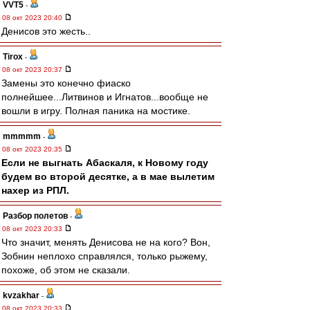
VVT5
-
08 окт 2023 20:40
Денисов это жесть..
Tirox
-
08 окт 2023 20:37
Замены это конечно фиаско
полнейшее...Литвинов и Игнатов...вообще не
вошли в игру. Полная паника на мостике.
mmmmm
-
08 окт 2023 20:35
Если не выгнать Абаскаля, к Новому году
будем во второй десятке, а в мае вылетим
нахер из РПЛ.
Разбор полетов
-
08 окт 2023 20:33
Что значит, менять Денисова не на кого? Вон,
Зобнин неплохо справлялся, только рыжему,
похоже, об этом не сказали.
kvzakhar
-
08 окт 2023 20:33