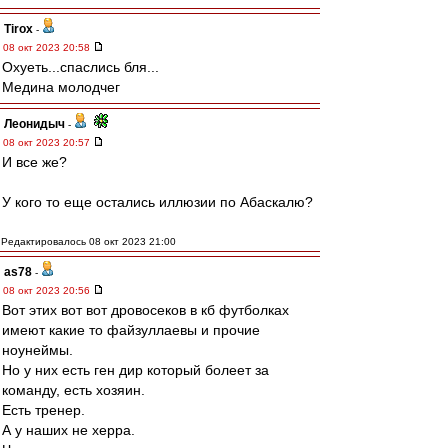
Tirox
-
08 окт 2023 20:58
Охуеть...спаслись бля...
Медина молодчег
Леонидыч
-
08 окт 2023 20:57
И все же?
У кого то еще остались иллюзии по Абаскалю?
Редактировалось 08 окт 2023 21:00
as78
-
08 окт 2023 20:56
Вот этих вот вот дровосеков в кб футболках
имеют какие то файзуллаевы и прочие
ноунеймы.
Но у них есть ген дир который болеет за
команду, есть хозяин.
Есть тренер.
А у наших не херра.