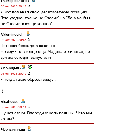
Разбор полетов
-
08 окт 2023 20:47
Я чот поменял свою десятилетнюю позицию
"Кто угодно, только не Стасик" на "Да а чо бы и
не Стасик, в конце концов".
Valentinovich
-
08 окт 2023 20:47
Чет пока безнадега какая то.
Но жду что в конце еще Медина отличится, не
зря же сегодня выпустили
Леонидыч
-
08 окт 2023 20:46
Я когда такие обрезы вижу…
:(
visahouse
-
08 окт 2023 20:44
Ну нет атаки. Впереди ж ноль полный. Чего мы
хотим?
Черный плащ
-