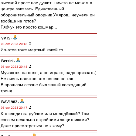
высокий пресс нас душит...ничего не можем в
центре завязать. Единственный
оборонительный опорник Умяров...неужели он
вообще не готов?
Рябчук это просто кошмар...
VVT5
-
08 окт 2023 20:48
Игнатов тоже мертвый какой то.
Berzini
-
08 окт 2023 20:48
Мучаются на поле, а не играют, надо признать(
Не очень понятно, что пошло не так.
В прошлом сезоне был явный восходящий
тренд.
BAV1982
-
08 окт 2023 20:47
Кто следит за дублем или молодёжкой? Там
совсем печально с крайними защитниками?
Даже присмотреться не к кому?