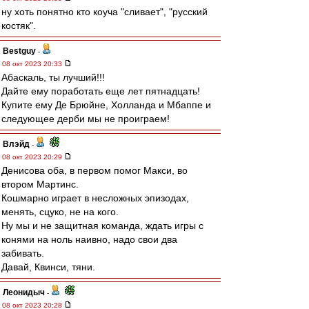
ну хоть понятно кто коуча "сливает", "русский
костяк".
Bestguy
-
08 окт 2023 20:33
Абаскаль, ты лучший!!!
Дайте ему поработать еще лет пятнадцать!
Купите ему Де Брюйне, Холланда и Мбаппе и
следующее дерби мы не проиграем!
Влэйд
-
08 окт 2023 20:29
Денисова оба, в первом помог Макси, во
втором Мартинс.
Кошмарно играет в несложных эпизодах,
менять, сцуко, не на кого.
Ну мы и не защитная команда, ждать игры с
конями на ноль наивно, надо свои два
забивать.
Давай, Квинси, тяни.
Леонидыч
-
08 окт 2023 20:28