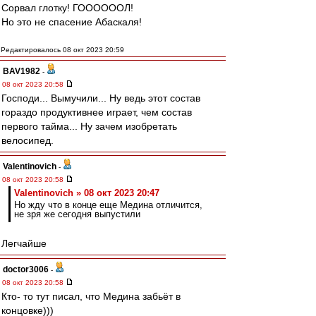
Сорвал глотку! ГООООООЛ!
Но это не спасение Абаскаля!
Редактировалось 08 окт 2023 20:59
BAV1982
-
08 окт 2023 20:58
Господи... Вымучили... Ну ведь этот состав
гораздо продуктивнее играет, чем состав
первого тайма... Ну зачем изобретать
велосипед.
Valentinovich
-
08 окт 2023 20:58
Valentinovich » 08 окт 2023 20:47
Но жду что в конце еще Медина отличится,
не зря же сегодня выпустили
Легчайше
doctor3006
-
08 окт 2023 20:58
Кто- то тут писал, что Медина забьёт в
концовке)))