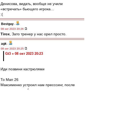
Денисова, видать, вообще не учили
«встречать» бьющего игрока…
:(
Bestguy
-
08 окт 2023 20:26
Tirox
, Зато тренер у нас орел просто.
agk
-
08 окт 2023 20:25
Gt3 » 08 окт 2023 20:23
Иди позвини кастрюлями
То Man 26
Максименко устроил нам пресссинг, после
которого гол забили
Редактировалось 08 окт 2023 20:28
mmmmm
-
08 окт 2023 20:25