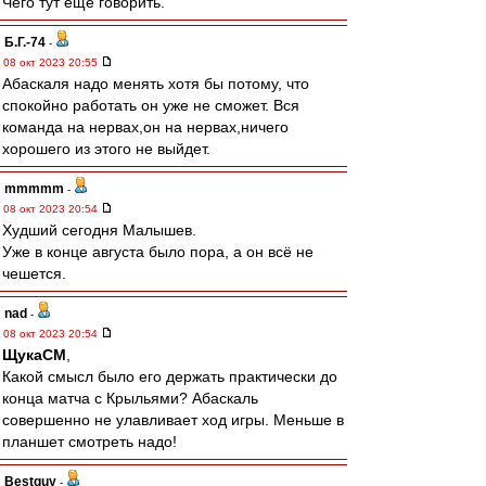
Чего тут еще говорить.
Б.Г.-74
-
08 окт 2023 20:55
Абаскаля надо менять хотя бы потому, что
спокойно работать он уже не сможет. Вся
команда на нервах,он на нервах,ничего
хорошего из этого не выйдет.
mmmmm
-
08 окт 2023 20:54
Худший сегодня Малышев.
Уже в конце августа было пора, а он всё не
чешется.
nad
-
08 окт 2023 20:54
ЩукаСМ
,
Какой смысл было его держать практически до
конца матча с Крыльями? Абаскаль
совершенно не улавливает ход игры. Меньше в
планшет смотреть надо!
Bestguy
-