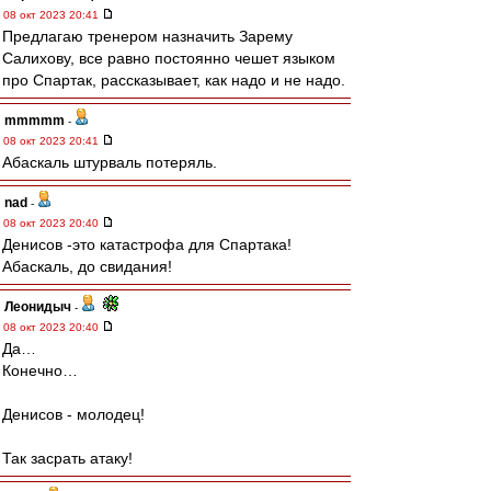
08 окт 2023 20:41
Предлагаю тренером назначить Зарему
Салихову, все равно постоянно чешет языком
про Спартак, рассказывает, как надо и не надо.
mmmmm
-
08 окт 2023 20:41
Абаскаль штурваль потеряль.
nad
-
08 окт 2023 20:40
Денисов -это катастрофа для Спартака!
Абаскаль, до свидания!
Леонидыч
-
08 окт 2023 20:40
Да…
Конечно…
Денисов - молодец!
Так засрать атаку!