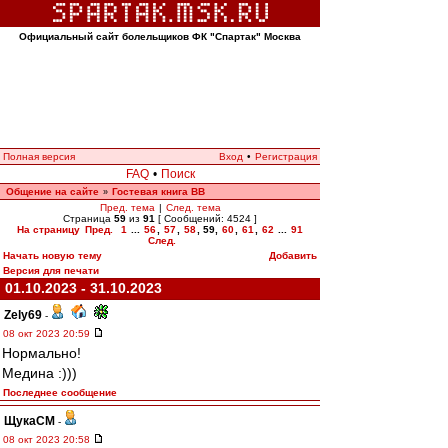
Официальный сайт болельщиков ФК "Спартак" Москва
Полная версия
Вход
•
Регистрация
FAQ
•
Поиск
Общение на сайте
Гостевая книга ВВ
»
Пред. тема
|
След. тема
Страница
59
из
91
[ Сообщений: 4524 ]
На страницу
Пред.
1
...
56
,
57
,
58
,
59
,
60
,
61
,
62
...
91
След.
Начать новую тему
Добавить
Версия для печати
01.10.2023 - 31.10.2023
Zely69
-
08 окт 2023 20:59
Нормально!
Медина :)))
Последнее сообщение
ЩукаСМ
-
08 окт 2023 20:58