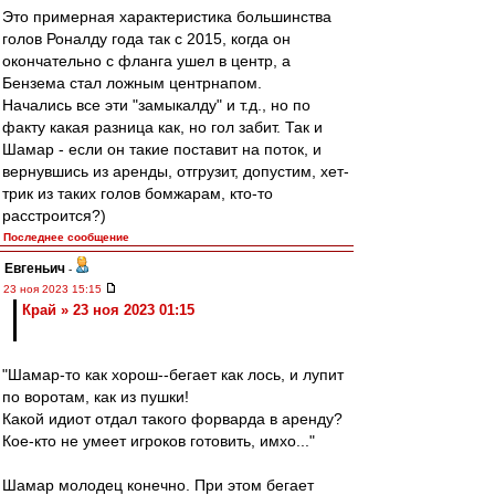
Это примерная характеристика большинства
голов Роналду года так с 2015, когда он
окончательно с фланга ушел в центр, а
Бензема стал ложным центрнапом.
Начались все эти "замыкалду" и т.д., но по
факту какая разница как, но гол забит. Так и
Шамар - если он такие поставит на поток, и
вернувшись из аренды, отгрузит, допустим, хет-
трик из таких голов бомжарам, кто-то
расстроится?)
Последнее сообщение
Евгеньич
-
23 ноя 2023 15:15
Край » 23 ноя 2023 01:15
"Шамар-то как хорош--бегает как лось, и лупит
по воротам, как из пушки!
Какой идиот отдал такого форварда в аренду?
Кое-кто не умеет игроков готовить, имхо..."
Шамар молодец конечно. При этом бегает