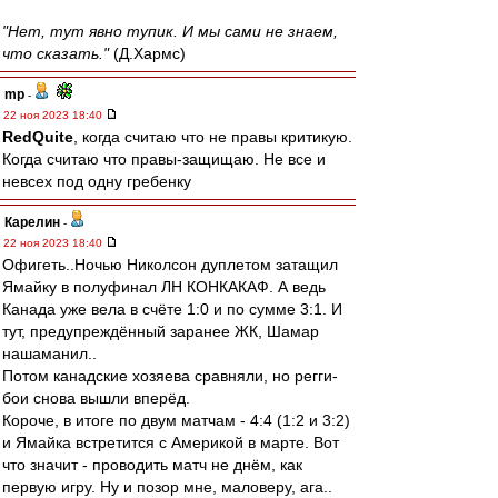
"Нет, тут явно тупик. И мы сами не знаем,
что сказать."
(Д.Хармс)
mp
-
22 ноя 2023 18:40
RedQuite
, когда считаю что не правы критикую.
Когда считаю что правы-защищаю. Не все и
невсех под одну гребенку
Карелин
-
22 ноя 2023 18:40
Офигеть..Ночью Николсон дуплетом затащил
Ямайку в полуфинал ЛН КОНКАКАФ. А ведь
Канада уже вела в счёте 1:0 и по сумме 3:1. И
тут, предупреждённый заранее ЖК, Шамар
нашаманил..
Потом канадские хозяева сравняли, но регги-
бои снова вышли вперёд.
Короче, в итоге по двум матчам - 4:4 (1:2 и 3:2)
и Ямайка встретится с Америкой в марте. Вот
что значит - проводить матч не днём, как
первую игру. Ну и позор мне, маловеру, ага..