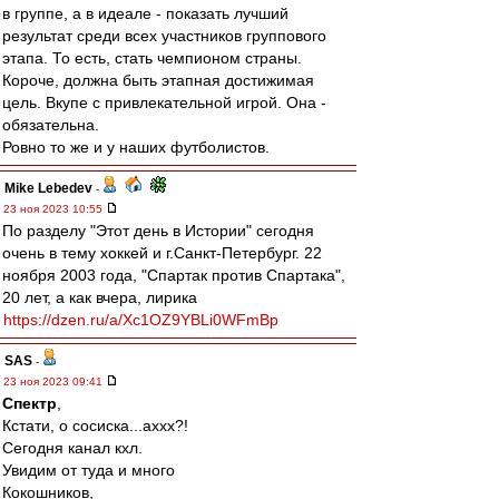
в группе, а в идеале - показать лучший
результат среди всех участников группового
этапа. То есть, стать чемпионом страны.
Короче, должна быть этапная достижимая
цель. Вкупе с привлекательной игрой. Она -
обязательна.
Ровно то же и у наших футболистов.
Mike Lebedev
-
23 ноя 2023 10:55
По разделу "Этот день в Истории" сегодня
очень в тему хоккей и г.Санкт-Петербург. 22
ноября 2003 года, "Спартак против Спартака",
20 лет, а как вчера, лирика
https://dzen.ru/a/Xc1OZ9YBLi0WFmBp
SAS
-
23 ноя 2023 09:41
Спектр
,
Кстати, о сосиска...аххх?!
Сегодня канал кхл.
Увидим от туда и много
Кокошников,