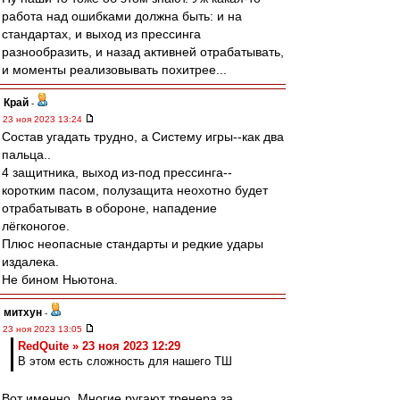
работа над ошибками должна быть: и на
стандартах, и выход из прессинга
разнообразить, и назад активней отрабатывать,
и моменты реализовывать похитрее...
Край
-
23 ноя 2023 13:24
Состав угадать трудно, а Систему игры--как два
пальца..
4 защитника, выход из-под прессинга--
коротким пасом, полузащита неохотно будет
отрабатывать в обороне, нападение
лёгконогое.
Плюс неопасные стандарты и редкие удары
издалека.
Не бином Ньютона.
митхун
-
23 ноя 2023 13:05
RedQuite » 23 ноя 2023 12:29
В этом есть сложность для нашего ТШ
Вот именно. Многие ругают тренера за