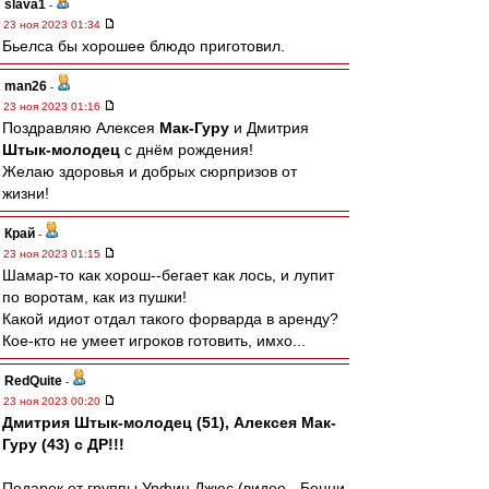
slava1
-
23 ноя 2023 01:34
Бьелса бы хорошее блюдо приготовил.
man26
-
23 ноя 2023 01:16
Поздравляю Алексея
Мак-Гуру
и Дмитрия
Штык-молодец
с днём рождения!
Желаю здоровья и добрых сюрпризов от
жизни!
Край
-
23 ноя 2023 01:15
Шамар-то как хорош--бегает как лось, и лупит
по воротам, как из пушки!
Какой идиот отдал такого форварда в аренду?
Кое-кто не умеет игроков готовить, имхо...
RedQuite
-
23 ноя 2023 00:20
Дмитрия Штык-молодец (51), Алексея Мак-
Гуру (43) с ДР!!!
Подарок от группы Урфин Джюс (видео - Бенни