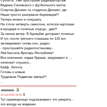
Суббота. Уже прослушан радиорепортаж
Вадима Синявского с футбольного матча
Спартак-Динамо со стадиона Динамо, где
Наши просто разорвали бериевцев!!!
Теперь можно и покушать.
На столе четверть самогона, котелок картошки
в мундире и соленые огурцы...два!!!
За окном ветер. В буржуйке догорают поленья.
И тут, после третьего стакашка по 125 мл,
заговаривает снова оно, радио:
- прослушайте радиопостановку.-
Лев Кассиль Вратарь Республики!
Вся компания, издав Уррааа, закуривает и....,
начинает слушать...
Кайф. Лепота.
Готовы к новым
Трудовым Подвигам завтра!!!
...
mmmmm
-
22 ноя 2023 18:42
Тут граммарнаци подсказывают, что умереть -
это всегда не вовремя.