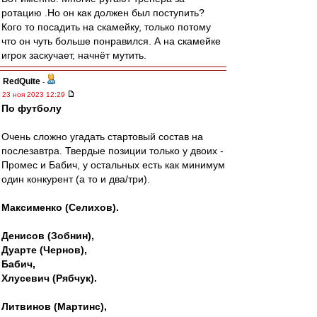
ротацию .Но он как должен был поступить?
Кого то посадить на скамейку, только потому
что он чуть больше понравился. А на скамейке
игрок заскучает, начнёт мутить.
RedQuite
-
23 ноя 2023 12:29
По футболу
Очень сложно угадать стартовый состав на
послезавтра. Твердые позиции только у двоих -
Промес и Бабич, у остальных есть как минимум
один конкурент (а то и два/три).
Максименко (Селихов).
Денисов (Зобнин),
Дуарте (Чернов),
Бабич,
Хлусевич (Рябчук).
Литвинов (Мартинс),