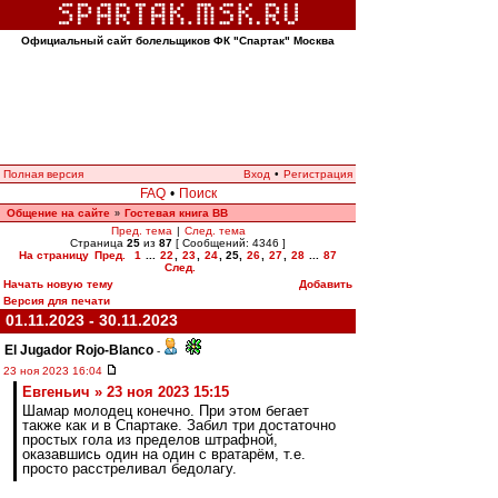
Официальный сайт болельщиков ФК "Спартак" Москва
Полная версия
Вход
•
Регистрация
FAQ
•
Поиск
Общение на сайте
Гостевая книга ВВ
»
Пред. тема
|
След. тема
Страница
25
из
87
[ Сообщений: 4346 ]
На страницу
Пред.
1
...
22
,
23
,
24
,
25
,
26
,
27
,
28
...
87
След.
Начать новую тему
Добавить
Версия для печати
01.11.2023 - 30.11.2023
El Jugador Rojo-Blanco
-
23 ноя 2023 16:04
Евгеньич » 23 ноя 2023 15:15
Шамар молодец конечно. При этом бегает
также как и в Спартаке. Забил три достаточно
простых гола из пределов штрафной,
оказавшись один на один с вратарём, т.е.
просто расстреливал бедолагу.