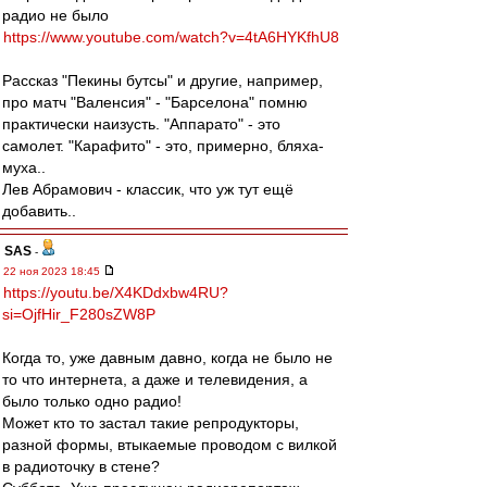
радио не было
https://www.youtube.com/watch?v=4tA6HYKfhU8
Рассказ "Пекины бутсы" и другие, например,
про матч "Валенсия" - "Барселона" помню
практически наизусть. "Аппарато" - это
самолет. "Карафито" - это, примерно, бляха-
муха..
Лев Абрамович - классик, что уж тут ещё
добавить..
SAS
-
22 ноя 2023 18:45
https://youtu.be/X4KDdxbw4RU?
si=OjfHir_F280sZW8P
Когда то, уже давным давно, когда не было не
то что интернета, а даже и телевидения, а
было только одно радио!
Может кто то застал такие репродукторы,
разной формы, втыкаемые проводом с вилкой
в радиоточку в стене?