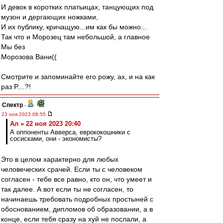
И девок в коротких платьицах, танцующих под
музон и дергающих ножками,
И их публику, кричащую...им как бы можно...
Так что и Морозец там небольшой, а главное
Мы без
Морозова Вани((
Смотрите и запоминайте его рожу, ах, и на как
раз Р....?!
Спектр
-
23 ноя 2023 08:55
Ал » 22 ноя 2023 20:40
А оппоненты Авверса, еврококошники с
сосисками, они - экономисты?
Это в целом характерно для любых
человеческих срачей. Если ты с человеком
согласен - тебе все равно, кто он, что умеет и
так далее. А вот если ты не согласен, то
начинаешь требовать подробных простыней с
обоснованием, дипломов об образовании, а в
конце, если тебя сразу на хуй не послали, а