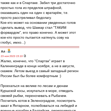
также как и в Спартаке. Забил три достаточно
простых гола из пределов штрафной,
оказавшись один на один с вратарём, т.е.
просто расстреливал бедолагу.
Кое-кто может на основании увиденных голов
сделать вывод, что Шамар стал "ТАКИМ
форвардом", его право конечно. А может этот
кое-кто просто пытается натянуть сову на
глобус, имхо...)
Ал
-
23 ноя 2023 15:10
Жалко, конечно, что "Спартак" играет в
Калининграде в конце ноября, а не в августе,
скажем. Летом выезд в самый западный регион
России был бы более комфортным :)
Проехаться на велике по лесам и дюнам
Куршской косы, искупаться в море, отведать
свежей рыбки, переночевать в Рыбачем.
Посчитать котов в Зеленоградске, посмотреть
закат в Янтарном, полюбоваться на лебедей и
военные корабли в Балтийске, переправиться