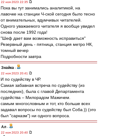
22 ноя 2023 22:35
Пока вы тут занимались аналитикой, на
лавочке на станции Ч-ской сегодня было тесно
от внимательных, вдумчивых читателей.
Одного уважаемого читателя я вообще увидел
снова после 1992 года!
"Шеф дает вам возможность исправиться"
Резервный день - пятница, станция метро НК,
томный вечер
Подробности завтра
Знайка
-
22 ноя 2023 20:41
И по судейству в ЧР.
Самая забавная встреча по судейству (из
последних), была с главой Департамента
судейства – Милорадом Мажичем.
самым многословным и тот, кто больше всех
задавал вопросы по судейству был Соба.)) (это
был "сарказм") ни одного вопроса.
Ал
-
22 ноя 2023 20:40