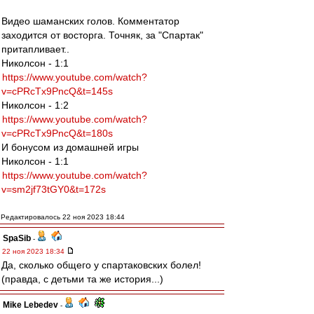
Видео шаманских голов. Комментатор
заходится от восторга. Точняк, за "Спартак"
притапливает..
Николсон - 1:1
https://www.youtube.com/watch?
v=cPRcTx9PncQ&t=145s
Николсон - 1:2
https://www.youtube.com/watch?
v=cPRcTx9PncQ&t=180s
И бонусом из домашней игры
Николсон - 1:1
https://www.youtube.com/watch?
v=sm2jf73tGY0&t=172s
Редактировалось 22 ноя 2023 18:44
SpaSib
-
22 ноя 2023 18:34
Да, сколько общего у спартаковских болел!
(правда, с детьми та же история...)
Mike Lebedev
-