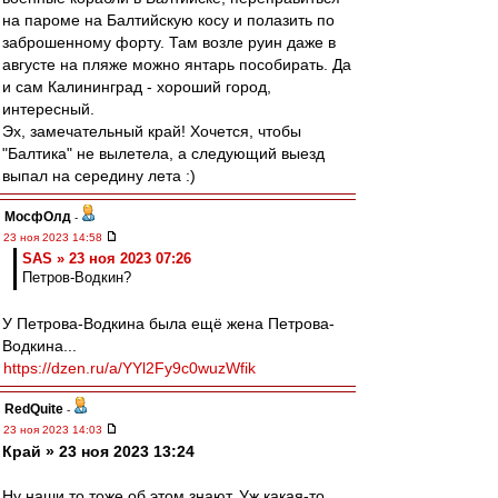
на пароме на Балтийскую косу и полазить по
заброшенному форту. Там возле руин даже в
августе на пляже можно янтарь пособирать. Да
и сам Калининград - хороший город,
интересный.
Эх, замечательный край! Хочется, чтобы
"Балтика" не вылетела, а следующий выезд
выпал на середину лета :)
МосфОлд
-
23 ноя 2023 14:58
SAS » 23 ноя 2023 07:26
Петров-Водкин?
У Петрова-Водкина была ещё жена Петрова-
Водкина...
https://dzen.ru/a/YYl2Fy9c0wuzWfik
RedQuite
-
23 ноя 2023 14:03
Край » 23 ноя 2023 13:24
Ну наши то тоже об этом знают. Уж какая-то