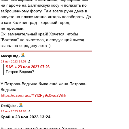
на пароме на Балтийскую косу и полазить по
заброшенному форту. Там возле руин даже в
августе на пляже можно янтарь пособирать. Да
и сам Калининград - хороший город,
интересный.
Эх, замечательный край! Хочется, чтобы
"Балтика" не вылетела, а следующий выезд
выпал на середину лета :)
МосфОлд
-
23 ноя 2023 14:58
SAS » 23 ноя 2023 07:26
Петров-Водкин?
У Петрова-Водкина была ещё жена Петрова-
Водкина...
https://dzen.ru/a/YYl2Fy9c0wuzWfik
RedQuite
-
23 ноя 2023 14:03
Край » 23 ноя 2023 13:24
Ну наши то тоже об этом знают. Уж какая-то