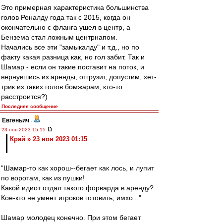
Это примерная характеристика большинства
голов Роналду года так с 2015, когда он
окончательно с фланга ушел в центр, а
Бензема стал ложным центрнапом.
Начались все эти "замыкалду" и т.д., но по
факту какая разница как, но гол забит. Так и
Шамар - если он такие поставит на поток, и
вернувшись из аренды, отгрузит, допустим, хет-
трик из таких голов бомжарам, кто-то
расстроится?)
Последнее сообщение
Евгеньич
-
23 ноя 2023 15:15
Край » 23 ноя 2023 01:15
"Шамар-то как хорош--бегает как лось, и лупит
по воротам, как из пушки!
Какой идиот отдал такого форварда в аренду?
Кое-кто не умеет игроков готовить, имхо..."
Шамар молодец конечно. При этом бегает