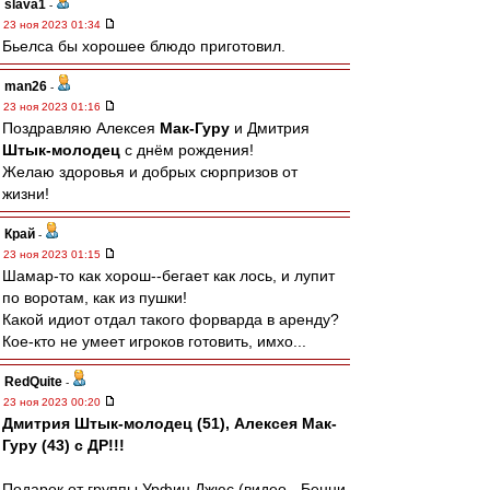
slava1
-
23 ноя 2023 01:34
Бьелса бы хорошее блюдо приготовил.
man26
-
23 ноя 2023 01:16
Поздравляю Алексея
Мак-Гуру
и Дмитрия
Штык-молодец
с днём рождения!
Желаю здоровья и добрых сюрпризов от
жизни!
Край
-
23 ноя 2023 01:15
Шамар-то как хорош--бегает как лось, и лупит
по воротам, как из пушки!
Какой идиот отдал такого форварда в аренду?
Кое-кто не умеет игроков готовить, имхо...
RedQuite
-
23 ноя 2023 00:20
Дмитрия Штык-молодец (51), Алексея Мак-
Гуру (43) с ДР!!!
Подарок от группы Урфин Джюс (видео - Бенни