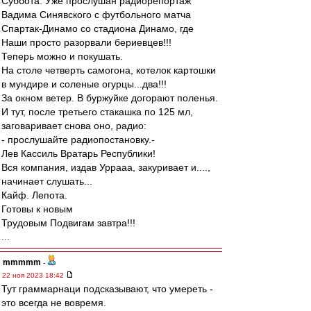
Суббота. Уже прослушан радиорепортаж
Вадима Синявского с футбольного матча
Спартак-Динамо со стадиона Динамо, где
Наши просто разорвали бериевцев!!!
Теперь можно и покушать.
На столе четверть самогона, котелок картошки
в мундире и соленые огурцы...два!!!
За окном ветер. В буржуйке догорают поленья.
И тут, после третьего стакашка по 125 мл,
заговаривает снова оно, радио:
- прослушайте радиопостановку.-
Лев Кассиль Вратарь Республики!
Вся компания, издав Уррааа, закуривает и....,
начинает слушать...
Кайф. Лепота.
Готовы к новым
Трудовым Подвигам завтра!!!
...
mmmmm
-
22 ноя 2023 18:42
Тут граммарнаци подсказывают, что умереть -
это всегда не вовремя.