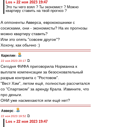
Los » 22 ноя 2023 19:47
Это ты чего взял ? Ты экономист ? Можно
квартиру ставить на твой прогноз ?
А оппоненты Авверса, еврококошники с
сосисками, они - экономисты? На их прогнозы
можно квартиру ставить?
Или это опять "совсем другое"?
Хохочу, как обычно :)
Карелин
-
22 ноя 2023 20:17
Сегодня ФИФА приговорила Норманна к
выплате компенсации за безосновательный
разрыв контракта с "Ростовом".
"Вест Хэм", летом ещё, полностью рассчитался
со "Спартаком" за аренду Крала. Извините, что
про деньги.
ОНИ уже насмехаются или ещё нет?
Авверс
-
22 ноя 2023 19:52
Los » 22 ноя 2023 19:47