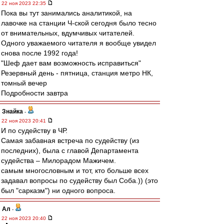
22 ноя 2023 22:35
Пока вы тут занимались аналитикой, на
лавочке на станции Ч-ской сегодня было тесно
от внимательных, вдумчивых читателей.
Одного уважаемого читателя я вообще увидел
снова после 1992 года!
"Шеф дает вам возможность исправиться"
Резервный день - пятница, станция метро НК,
томный вечер
Подробности завтра
Знайка
-
22 ноя 2023 20:41
И по судейству в ЧР.
Самая забавная встреча по судейству (из
последних), была с главой Департамента
судейства – Милорадом Мажичем.
самым многословным и тот, кто больше всех
задавал вопросы по судейству был Соба.)) (это
был "сарказм") ни одного вопроса.
Ал
-
22 ноя 2023 20:40