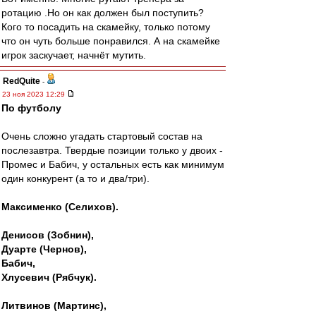
ротацию .Но он как должен был поступить?
Кого то посадить на скамейку, только потому
что он чуть больше понравился. А на скамейке
игрок заскучает, начнёт мутить.
RedQuite
-
23 ноя 2023 12:29
По футболу
Очень сложно угадать стартовый состав на
послезавтра. Твердые позиции только у двоих -
Промес и Бабич, у остальных есть как минимум
один конкурент (а то и два/три).
Максименко (Селихов).
Денисов (Зобнин),
Дуарте (Чернов),
Бабич,
Хлусевич (Рябчук).
Литвинов (Мартинс),