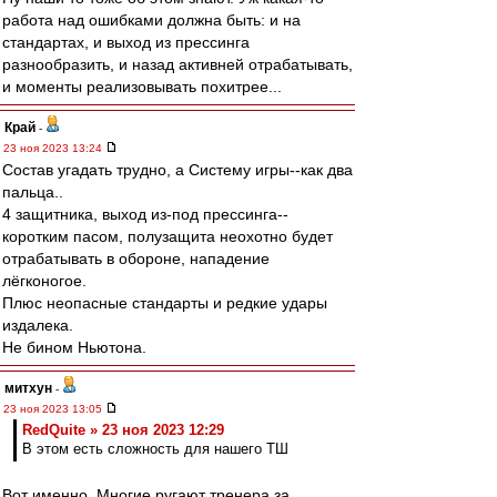
работа над ошибками должна быть: и на
стандартах, и выход из прессинга
разнообразить, и назад активней отрабатывать,
и моменты реализовывать похитрее...
Край
-
23 ноя 2023 13:24
Состав угадать трудно, а Систему игры--как два
пальца..
4 защитника, выход из-под прессинга--
коротким пасом, полузащита неохотно будет
отрабатывать в обороне, нападение
лёгконогое.
Плюс неопасные стандарты и редкие удары
издалека.
Не бином Ньютона.
митхун
-
23 ноя 2023 13:05
RedQuite » 23 ноя 2023 12:29
В этом есть сложность для нашего ТШ
Вот именно. Многие ругают тренера за