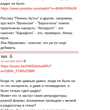
радио не было
https://www.youtube.com/watch?v=4tA6HYKfhU8
Рассказ "Пекины бутсы" и другие, например,
про матч "Валенсия" - "Барселона" помню
практически наизусть. "Аппарато" - это
самолет. "Карафито" - это, примерно, бляха-
муха..
Лев Абрамович - классик, что уж тут ещё
добавить..
SAS
-
22 ноя 2023 18:45
https://youtu.be/X4KDdxbw4RU?
si=OjfHir_F280sZW8P
Когда то, уже давным давно, когда не было не
то что интернета, а даже и телевидения, а
было только одно радио!
Может кто то застал такие репродукторы,
разной формы, втыкаемые проводом с вилкой
в радиоточку в стене?