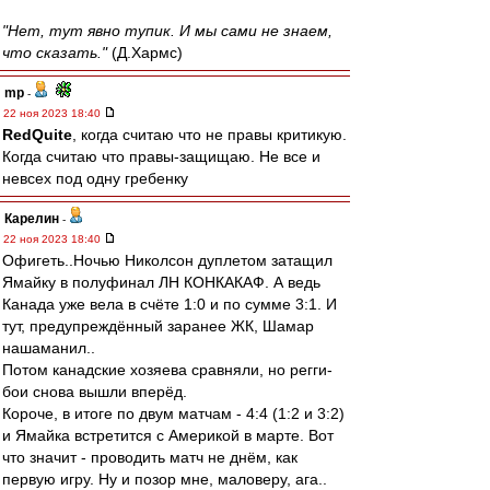
"Нет, тут явно тупик. И мы сами не знаем,
что сказать."
(Д.Хармс)
mp
-
22 ноя 2023 18:40
RedQuite
, когда считаю что не правы критикую.
Когда считаю что правы-защищаю. Не все и
невсех под одну гребенку
Карелин
-
22 ноя 2023 18:40
Офигеть..Ночью Николсон дуплетом затащил
Ямайку в полуфинал ЛН КОНКАКАФ. А ведь
Канада уже вела в счёте 1:0 и по сумме 3:1. И
тут, предупреждённый заранее ЖК, Шамар
нашаманил..
Потом канадские хозяева сравняли, но регги-
бои снова вышли вперёд.
Короче, в итоге по двум матчам - 4:4 (1:2 и 3:2)
и Ямайка встретится с Америкой в марте. Вот
что значит - проводить матч не днём, как
первую игру. Ну и позор мне, маловеру, ага..