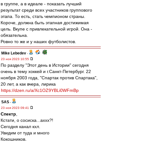
в группе, а в идеале - показать лучший
результат среди всех участников группового
этапа. То есть, стать чемпионом страны.
Короче, должна быть этапная достижимая
цель. Вкупе с привлекательной игрой. Она -
обязательна.
Ровно то же и у наших футболистов.
Mike Lebedev
-
23 ноя 2023 10:55
По разделу "Этот день в Истории" сегодня
очень в тему хоккей и г.Санкт-Петербург. 22
ноября 2003 года, "Спартак против Спартака",
20 лет, а как вчера, лирика
https://dzen.ru/a/Xc1OZ9YBLi0WFmBp
SAS
-
23 ноя 2023 09:41
Спектр
,
Кстати, о сосиска...аххх?!
Сегодня канал кхл.
Увидим от туда и много
Кокошников,