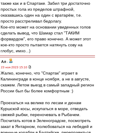
также как и в Спартаке. Забил три достаточно
простых гола из пределов штрафной,
оказавшись один на один с вратарём, т.е.
просто расстреливал бедолагу.
Кое-кто может на основании увиденных голов
сделать вывод, что Шамар стал "ТАКИМ
форвардом", его право конечно. А может этот
кое-кто просто пытается натянуть сову на
глобус, имхо...)
Ал
-
23 ноя 2023 15:10
Жалко, конечно, что "Спартак" играет в
Калининграде в конце ноября, а не в августе,
скажем. Летом выезд в самый западный регион
России был бы более комфортным :)
Проехаться на велике по лесам и дюнам
Куршской косы, искупаться в море, отведать
свежей рыбки, переночевать в Рыбачем.
Посчитать котов в Зеленоградске, посмотреть
закат в Янтарном, полюбоваться на лебедей и
военные корабли в Балтийске, переправиться