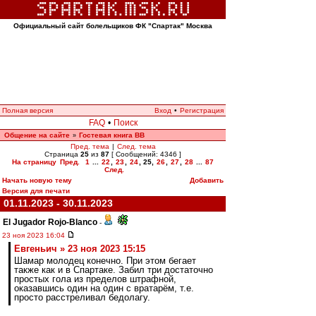
Официальный сайт болельщиков ФК "Спартак" Москва
Полная версия
Вход
•
Регистрация
FAQ
•
Поиск
Общение на сайте
Гостевая книга ВВ
»
Пред. тема
|
След. тема
Страница
25
из
87
[ Сообщений: 4346 ]
На страницу
Пред.
1
...
22
,
23
,
24
,
25
,
26
,
27
,
28
...
87
След.
Начать новую тему
Добавить
Версия для печати
01.11.2023 - 30.11.2023
El Jugador Rojo-Blanco
-
23 ноя 2023 16:04
Евгеньич » 23 ноя 2023 15:15
Шамар молодец конечно. При этом бегает
также как и в Спартаке. Забил три достаточно
простых гола из пределов штрафной,
оказавшись один на один с вратарём, т.е.
просто расстреливал бедолагу.