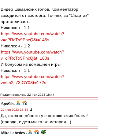
Видео шаманских голов. Комментатор
заходится от восторга. Точняк, за "Спартак"
притапливает..
Николсон - 1:1
https://www.youtube.com/watch?
v=cPRcTx9PncQ&t=145s
Николсон - 1:2
https://www.youtube.com/watch?
v=cPRcTx9PncQ&t=180s
И бонусом из домашней игры
Николсон - 1:1
https://www.youtube.com/watch?
v=sm2jf73tGY0&t=172s
Редактировалось 22 ноя 2023 18:44
SpaSib
-
22 ноя 2023 18:34
Да, сколько общего у спартаковских болел!
(правда, с детьми та же история...)
Mike Lebedev
-