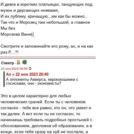
И девок в коротких платьицах, танцующих под
музон и дергающих ножками,
И их публику, кричащую...им как бы можно...
Так что и Морозец там небольшой, а главное
Мы без
Морозова Вани((
Смотрите и запоминайте его рожу, ах, и на как
раз Р....?!
Спектр
-
23 ноя 2023 08:55
Ал » 22 ноя 2023 20:40
А оппоненты Авверса, еврококошники с
сосисками, они - экономисты?
Это в целом характерно для любых
человеческих срачей. Если ты с человеком
согласен - тебе все равно, кто он, что умеет и
так далее. А вот если ты не согласен, то
начинаешь требовать подробных простыней с
обоснованием, дипломов об образовании, а в
конце, если тебя сразу на хуй не послали, а