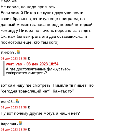
Надо же.
Не верил, но надо признать.
Если зимой Питер не купит двух уже почти
своих бразилов, за титул еще поиграем, на
данный момент запаса перед первой пятеркой
команд у Питера нет, очень неровно выглядят.
Эх, нам бы выиграть эти два оставшихся... и
посмотрим еще, кто там кого)
Edd209
-
03 дек 2023 18:58
wert_vao » 03 дек 2023 18:54
А где достопочтенные флибустьеры
собираются смотреть?
вот сам ищу где смотреть. Пимпле тв пишет что
"сегодня трансляций нет". Как-так то?
man26
-
03 дек 2023 18:58
Ну вот почему другие могут, а наши нет?
Карелин
-
03 дек 2023 18:56