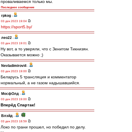
проваливаемся только мы.
Последнее сообщение
rpkog
-
03 дек 2023 19:04
https://sport5.by/
лео22
-
03 дек 2023 19:01
Ну вот, а то уверяли, что с Зенитом Тикнизян.
Оказывается можно ;)
Nevladimirovi4
-
03 дек 2023 19:00
Беларусь 5 трансляция и комментатор
нормальный, а не газом надышавшийся.
МосфОлд
-
03 дек 2023 19:00
Вперёд Спартак!
Влэйд
-
03 дек 2023 18:59
Локо по грани прошел, но победил по делу.