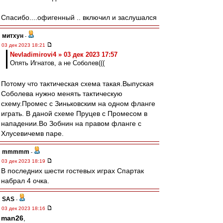
Спасибо....офигенный .. включил и заслушался
митхун
-
03 дек 2023 18:21
Nevladimirovi4 » 03 дек 2023 17:57
Опять Игнатов, а не Соболев(((
Потому что тактическая схема такая.Выпуская
Соболева нужно менять тактическую
схему.Промес с Зиньковским на одном фланге
играть. В даной схеме Пруцев с Промесом в
нападении.Во Зобнин на правом фланге с
Хлусевичемв паре.
mmmmm
-
03 дек 2023 18:19
В последних шести гостевых играх Спартак
набрал 4 очка.
SAS
-
03 дек 2023 18:16
man26
,