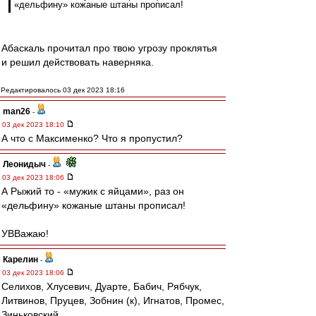
«дельфину» кожаные штаны прописал!
Абаскаль прочитал про твою угрозу проклятья
и решил действовать наверняка.
Редактировалось 03 дек 2023 18:16
man26
-
03 дек 2023 18:10
А что с Максименко? Что я пропустил?
Леонидыч
-
03 дек 2023 18:06
А Рыжий то - «мужик с яйцами», раз он
«дельфину» кожаные штаны прописал!
УВВажаю!
Карелин
-
03 дек 2023 18:06
Селихов, Хлусевич, Дуарте, Бабич, Рябчук,
Литвинов, Пруцев, Зобнин (к), Игнатов, Промес,
Зиньковский.