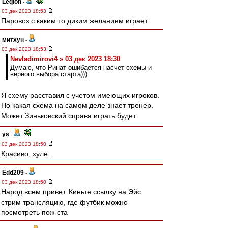
Leqion
-
03 дек 2023 18:53
Паровоз с каким то диким желанием играет..
митхун
-
03 дек 2023 18:53
Nevladimirovi4 » 03 дек 2023 18:30
Думаю, что Ринат ошибается насчет схемы и
верного выбора старта)))
Я схему расставил с учетом имеющих игроков.
Но какая схема на самом деле знает тренер.
Может Зиньковский справа играть будет.
ys
-
03 дек 2023 18:50
Красиво, хуле..
Edd209
-
03 дек 2023 18:50
Народ всем привет. Киньте ссылку на Эйс
стрим трансляцию, где футбик можно
посмотреть пож-ста