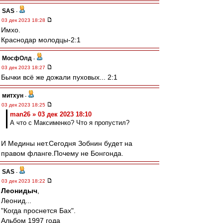
SAS
-
03 дек 2023 18:28
Имхо.
Краснодар молодцы-2:1
МосфОлд
-
03 дек 2023 18:27
Бычки всё же дожали пуховых... 2:1
митхун
-
03 дек 2023 18:25
man26 » 03 дек 2023 18:10
А что с Максименко? Что я пропустил?
И Медины нет.Сегодня Зобнин будет на
правом фланге.Почему не Бонгонда.
SAS
-
03 дек 2023 18:22
Леонидыч
,
Леонид...
"Когда проснется Бах".
Альбом 1997 года