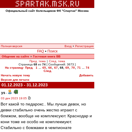
Официальный сайт болельщиков ФК "Спартак" Москва
Полная версия
Вход
•
Регистрация
FAQ
•
Поиск
Общение на сайте
Гостевая книга ВВ
»
Пред. тема
|
След. тема
Страница
68
из
74
[ Сообщений: 3673 ]
На страницу
Пред.
1
...
65
,
66
,
67
,
68
,
69
,
70
,
71
...
74
След.
Начать новую тему
Добавить
Версия для печати
01.12.2023 - 31.12.2023
ys
-
03 дек 2023 19:05
Вот какой то педарокс.. Мы лучше девок, но
девки стабильно очень жестко играют с
бомжом, вообще не комплексуют. Краснодар и
кони тоже не особо не комплекмуют.
Стабильно с бомжами в чемпионате