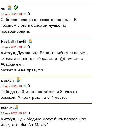
ys
-
03 дек 2023 18:32
Соболев - слегка провокатор на поле. В
Грозном с его нюансами лучше не
провоцировать.
Nevladimirovi4
-
03 дек 2023 18:30
митхун
, Думаю, что Ринат ошибается насчет
схемы и верного выбора старта))) вместе с
Абаскалем..
Может я и не прав, х.з.
митхун
-
03 дек 2023 18:29
Победа на 3 месте остаёмся и 3 очка от
бомжей. А проигрыш на 6-7 место.
man26
-
03 дек 2023 18:28
митхун
, ну, к Медине могут быть вопросы по
игре, хотя бы. А к Максу?