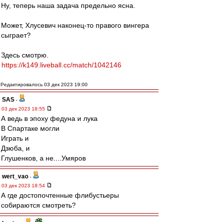
Ну, теперь наша задача предельно ясна.
Может, Хлусевич наконец-то правого вингера
сыграет?
Здесь смотрю.
https://k149.liveball.cc/match/1042146
Редактировалось 03 дек 2023 19:00
SAS
-
03 дек 2023 18:55
А ведь в эпоху федуна и лука
В Спартаке могли
Играть и
Дзюба, и
Глушенков, а не....Умяров
wert_vao
-
03 дек 2023 18:54
А где достопочтенные флибустьеры
собираются смотреть?