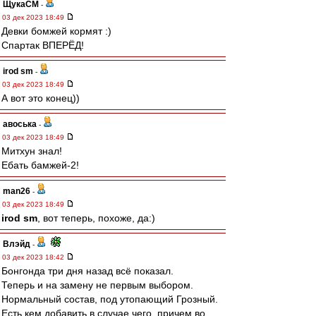
ЩукаСМ
-
03 дек 2023 18:49
Девки бомжей кормят :)
Спартак ВПЕРЁД!
irod sm
-
03 дек 2023 18:49
А вот это конец))
авоська
-
03 дек 2023 18:49
Митхун знал!
Ебать бамжей-2!
man26
-
03 дек 2023 18:49
irod sm
, вот теперь, похоже, да:)
Влэйд
-
03 дек 2023 18:42
Бонгонда три дня назад всё показал.
Теперь и на замену не первым выбором.
Нормальный состав, под утопающий Грозный.
Есть кем добавить в случае чего, причем во