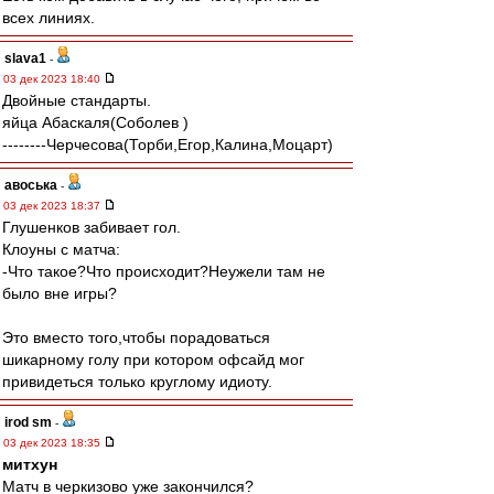
всех линиях.
slava1
-
03 дек 2023 18:40
Двойные стандарты.
яйца Абаскаля(Соболев )
‐-------Черчесова(Торби,Егор,Калина,Моцарт)
авоська
-
03 дек 2023 18:37
Глушенков забивает гол.
Клоуны с матча:
-Что такое?Что происходит?Неужели там не
было вне игры?
Это вместо того,чтобы порадоваться
шикарному голу при котором офсайд мог
привидеться только круглому идиоту.
irod sm
-
03 дек 2023 18:35
митхун
Матч в черкизово уже закончился?