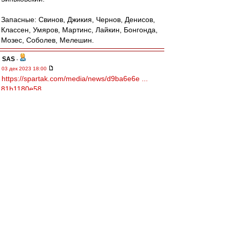
Запасные: Свинов, Джикия, Чернов, Денисов,
Классен, Умяров, Мартинс, Лайкин, Бонгонда,
Мозес, Соболев, Мелешин.
SAS
-
03 дек 2023 18:00
https://spartak.com/media/news/d9ba6e6e ...
81b1180e58
Состав Спартака
slava1
-
03 дек 2023 17:57
С Сухим стало ясно на второй минуте, когда он
проигнорировал толчок Тикнизяна в спину .
С такими ручищами,Лантратов не играет на
выходе.Эх,были вратари в наше время.
Nevladimirovi4
-
03 дек 2023 17:57
Опять Игнатов, а не Соболев(((
Абаскаль неисправим. Видимо грабли бьют не