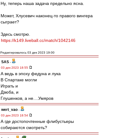
Ну, теперь наша задача предельно ясна.
Может, Хлусевич наконец-то правого вингера
сыграет?
Здесь смотрю.
https://k149.liveball.cc/match/1042146
Редактировалось 03 дек 2023 19:00
SAS
-
03 дек 2023 18:55
А ведь в эпоху федуна и лука
В Спартаке могли
Играть и
Дзюба, и
Глушенков, а не....Умяров
wert_vao
-
03 дек 2023 18:54
А где достопочтенные флибустьеры
собираются смотреть?