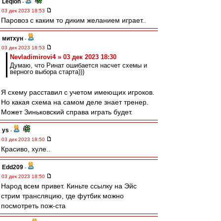
Leqion
-
03 дек 2023 18:53
Паровоз с каким то диким желанием играет..
митхун
-
03 дек 2023 18:53
Nevladimirovi4 » 03 дек 2023 18:30
Думаю, что Ринат ошибается насчет схемы и
верного выбора старта)))
Я схему расставил с учетом имеющих игроков.
Но какая схема на самом деле знает тренер.
Может Зиньковский справа играть будет.
ys
-
03 дек 2023 18:50
Красиво, хуле..
Edd209
-
03 дек 2023 18:50
Народ всем привет. Киньте ссылку на Эйс
стрим трансляцию, где футбик можно
посмотреть пож-ста