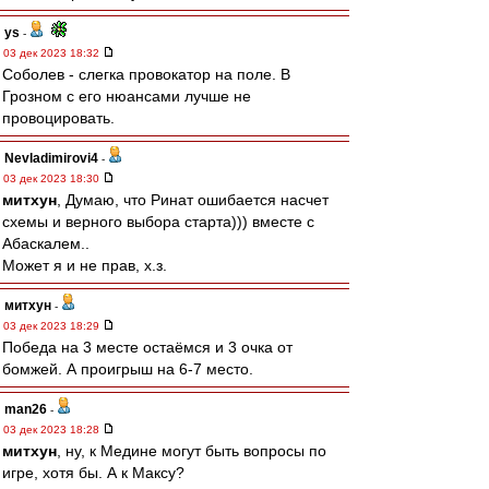
ys
-
03 дек 2023 18:32
Соболев - слегка провокатор на поле. В
Грозном с его нюансами лучше не
провоцировать.
Nevladimirovi4
-
03 дек 2023 18:30
митхун
, Думаю, что Ринат ошибается насчет
схемы и верного выбора старта))) вместе с
Абаскалем..
Может я и не прав, х.з.
митхун
-
03 дек 2023 18:29
Победа на 3 месте остаёмся и 3 очка от
бомжей. А проигрыш на 6-7 место.
man26
-
03 дек 2023 18:28
митхун
, ну, к Медине могут быть вопросы по
игре, хотя бы. А к Максу?