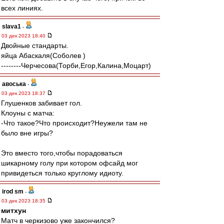
всех линиях.
slava1
-
03 дек 2023 18:40
Двойные стандарты.
яйца Абаскаля(Соболев )
‐-------Черчесова(Торби,Егор,Калина,Моцарт)
авоська
-
03 дек 2023 18:37
Глушенков забивает гол.
Клоуны с матча:
-Что такое?Что происходит?Неужели там не
было вне игры?
Это вместо того,чтобы порадоваться
шикарному голу при котором офсайд мог
привидеться только круглому идиоту.
irod sm
-
03 дек 2023 18:35
митхун
Матч в черкизово уже закончился?