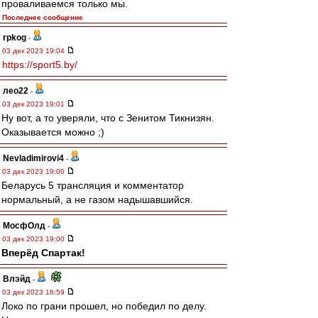
проваливаемся только мы.
Последнее сообщение
rpkog
-
03 дек 2023 19:04
https://sport5.by/
лео22
-
03 дек 2023 19:01
Ну вот, а то уверяли, что с Зенитом Тикнизян.
Оказывается можно ;)
Nevladimirovi4
-
03 дек 2023 19:00
Беларусь 5 трансляция и комментатор
нормальный, а не газом надышавшийся.
МосфОлд
-
03 дек 2023 19:00
Вперёд Спартак!
Влэйд
-
03 дек 2023 18:59
Локо по грани прошел, но победил по делу.