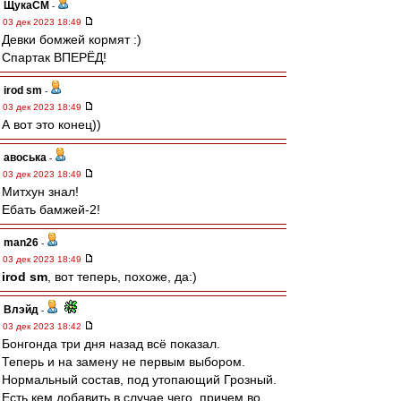
ЩукаСМ
-
03 дек 2023 18:49
Девки бомжей кормят :)
Спартак ВПЕРЁД!
irod sm
-
03 дек 2023 18:49
А вот это конец))
авоська
-
03 дек 2023 18:49
Митхун знал!
Ебать бамжей-2!
man26
-
03 дек 2023 18:49
irod sm
, вот теперь, похоже, да:)
Влэйд
-
03 дек 2023 18:42
Бонгонда три дня назад всё показал.
Теперь и на замену не первым выбором.
Нормальный состав, под утопающий Грозный.
Есть кем добавить в случае чего, причем во