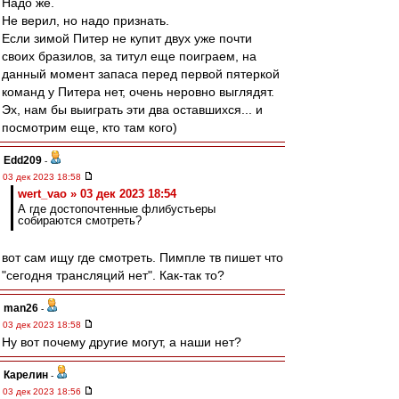
Надо же.
Не верил, но надо признать.
Если зимой Питер не купит двух уже почти
своих бразилов, за титул еще поиграем, на
данный момент запаса перед первой пятеркой
команд у Питера нет, очень неровно выглядят.
Эх, нам бы выиграть эти два оставшихся... и
посмотрим еще, кто там кого)
Edd209
-
03 дек 2023 18:58
wert_vao » 03 дек 2023 18:54
А где достопочтенные флибустьеры
собираются смотреть?
вот сам ищу где смотреть. Пимпле тв пишет что
"сегодня трансляций нет". Как-так то?
man26
-
03 дек 2023 18:58
Ну вот почему другие могут, а наши нет?
Карелин
-
03 дек 2023 18:56