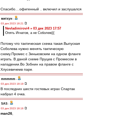
Спасибо....офигенный .. включил и заслушался
митхун
-
03 дек 2023 18:21
Nevladimirovi4 » 03 дек 2023 17:57
Опять Игнатов, а не Соболев(((
Потому что тактическая схема такая.Выпуская
Соболева нужно менять тактическую
схему.Промес с Зиньковским на одном фланге
играть. В даной схеме Пруцев с Промесом в
нападении.Во Зобнин на правом фланге с
Хлусевичемв паре.
mmmmm
-
03 дек 2023 18:19
В последних шести гостевых играх Спартак
набрал 4 очка.
SAS
-
03 дек 2023 18:16
man26
,