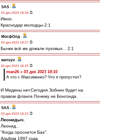
SAS
-
03 дек 2023 18:28
Имхо.
Краснодар молодцы-2:1
МосфОлд
-
03 дек 2023 18:27
Бычки всё же дожали пуховых... 2:1
митхун
-
03 дек 2023 18:25
man26 » 03 дек 2023 18:10
А что с Максименко? Что я пропустил?
И Медины нет.Сегодня Зобнин будет на
правом фланге.Почему не Бонгонда.
SAS
-
03 дек 2023 18:22
Леонидыч
,
Леонид...
"Когда проснется Бах".
Альбом 1997 года