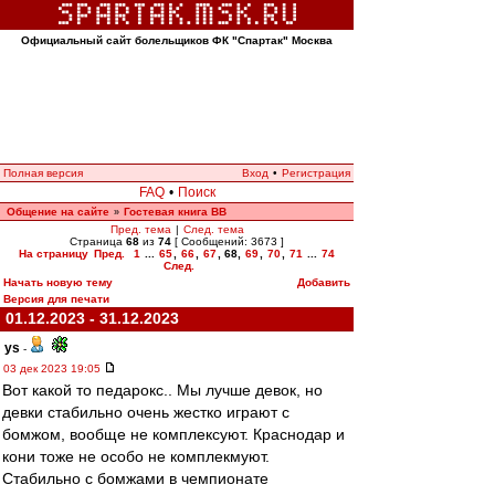
Официальный сайт болельщиков ФК "Спартак" Москва
Полная версия
Вход
•
Регистрация
FAQ
•
Поиск
Общение на сайте
Гостевая книга ВВ
»
Пред. тема
|
След. тема
Страница
68
из
74
[ Сообщений: 3673 ]
На страницу
Пред.
1
...
65
,
66
,
67
,
68
,
69
,
70
,
71
...
74
След.
Начать новую тему
Добавить
Версия для печати
01.12.2023 - 31.12.2023
ys
-
03 дек 2023 19:05
Вот какой то педарокс.. Мы лучше девок, но
девки стабильно очень жестко играют с
бомжом, вообще не комплексуют. Краснодар и
кони тоже не особо не комплекмуют.
Стабильно с бомжами в чемпионате