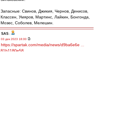
Запасные: Свинов, Джикия, Чернов, Денисов,
Классен, Умяров, Мартинс, Лайкин, Бонгонда,
Мозес, Соболев, Мелешин.
SAS
-
03 дек 2023 18:00
https://spartak.com/media/news/d9ba6e6e ...
81b1180e58
Состав Спартака
slava1
-
03 дек 2023 17:57
С Сухим стало ясно на второй минуте, когда он
проигнорировал толчок Тикнизяна в спину .
С такими ручищами,Лантратов не играет на
выходе.Эх,были вратари в наше время.
Nevladimirovi4
-
03 дек 2023 17:57
Опять Игнатов, а не Соболев(((
Абаскаль неисправим. Видимо грабли бьют не