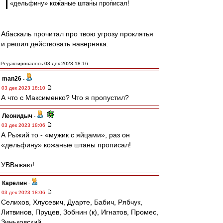
«дельфину» кожаные штаны прописал!
Абаскаль прочитал про твою угрозу проклятья
и решил действовать наверняка.
Редактировалось 03 дек 2023 18:16
man26
-
03 дек 2023 18:10
А что с Максименко? Что я пропустил?
Леонидыч
-
03 дек 2023 18:06
А Рыжий то - «мужик с яйцами», раз он
«дельфину» кожаные штаны прописал!
УВВажаю!
Карелин
-
03 дек 2023 18:06
Селихов, Хлусевич, Дуарте, Бабич, Рябчук,
Литвинов, Пруцев, Зобнин (к), Игнатов, Промес,
Зиньковский.