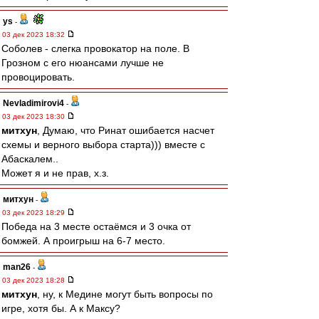
ys
-
03 дек 2023 18:32
Соболев - слегка провокатор на поле. В
Грозном с его нюансами лучше не
провоцировать.
Nevladimirovi4
-
03 дек 2023 18:30
митхун
, Думаю, что Ринат ошибается насчет
схемы и верного выбора старта))) вместе с
Абаскалем..
Может я и не прав, х.з.
митхун
-
03 дек 2023 18:29
Победа на 3 месте остаёмся и 3 очка от
бомжей. А проигрыш на 6-7 место.
man26
-
03 дек 2023 18:28
митхун
, ну, к Медине могут быть вопросы по
игре, хотя бы. А к Максу?