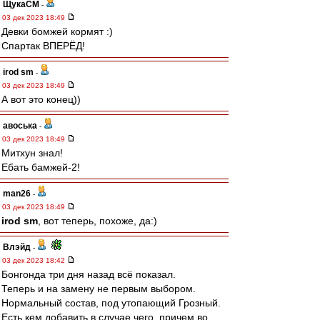
ЩукаСМ
-
03 дек 2023 18:49
Девки бомжей кормят :)
Спартак ВПЕРЁД!
irod sm
-
03 дек 2023 18:49
А вот это конец))
авоська
-
03 дек 2023 18:49
Митхун знал!
Ебать бамжей-2!
man26
-
03 дек 2023 18:49
irod sm
, вот теперь, похоже, да:)
Влэйд
-
03 дек 2023 18:42
Бонгонда три дня назад всё показал.
Теперь и на замену не первым выбором.
Нормальный состав, под утопающий Грозный.
Есть кем добавить в случае чего, причем во