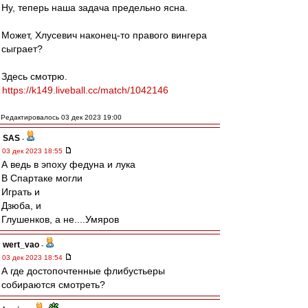
Ну, теперь наша задача предельно ясна.
Может, Хлусевич наконец-то правого вингера
сыграет?
Здесь смотрю.
https://k149.liveball.cc/match/1042146
Редактировалось 03 дек 2023 19:00
SAS
-
03 дек 2023 18:55
А ведь в эпоху федуна и лука
В Спартаке могли
Играть и
Дзюба, и
Глушенков, а не....Умяров
wert_vao
-
03 дек 2023 18:54
А где достопочтенные флибустьеры
собираются смотреть?