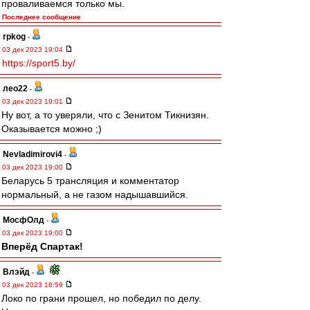
проваливаемся только мы.
Последнее сообщение
rpkog
-
03 дек 2023 19:04
https://sport5.by/
лео22
-
03 дек 2023 19:01
Ну вот, а то уверяли, что с Зенитом Тикнизян.
Оказывается можно ;)
Nevladimirovi4
-
03 дек 2023 19:00
Беларусь 5 трансляция и комментатор
нормальный, а не газом надышавшийся.
МосфОлд
-
03 дек 2023 19:00
Вперёд Спартак!
Влэйд
-
03 дек 2023 18:59
Локо по грани прошел, но победил по делу.