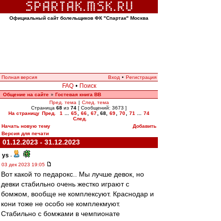
Официальный сайт болельщиков ФК "Спартак" Москва
Полная версия
Вход
•
Регистрация
FAQ
•
Поиск
Общение на сайте
Гостевая книга ВВ
»
Пред. тема
|
След. тема
Страница
68
из
74
[ Сообщений: 3673 ]
На страницу
Пред.
1
...
65
,
66
,
67
,
68
,
69
,
70
,
71
...
74
След.
Начать новую тему
Добавить
Версия для печати
01.12.2023 - 31.12.2023
ys
-
03 дек 2023 19:05
Вот какой то педарокс.. Мы лучше девок, но
девки стабильно очень жестко играют с
бомжом, вообще не комплексуют. Краснодар и
кони тоже не особо не комплекмуют.
Стабильно с бомжами в чемпионате