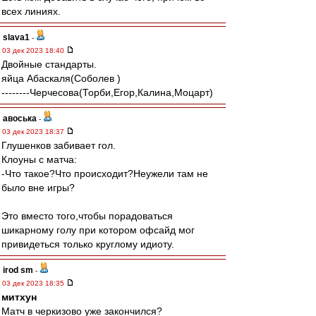
всех линиях.
slava1
-
03 дек 2023 18:40
Двойные стандарты.
яйца Абаскаля(Соболев )
‐-------Черчесова(Торби,Егор,Калина,Моцарт)
авоська
-
03 дек 2023 18:37
Глушенков забивает гол.
Клоуны с матча:
-Что такое?Что происходит?Неужели там не
было вне игры?
Это вместо того,чтобы порадоваться
шикарному голу при котором офсайд мог
привидеться только круглому идиоту.
irod sm
-
03 дек 2023 18:35
митхун
Матч в черкизово уже закончился?