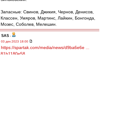
Запасные: Свинов, Джикия, Чернов, Денисов,
Классен, Умяров, Мартинс, Лайкин, Бонгонда,
Мозес, Соболев, Мелешин.
SAS
-
03 дек 2023 18:00
https://spartak.com/media/news/d9ba6e6e ...
81b1180e58
Состав Спартака
slava1
-
03 дек 2023 17:57
С Сухим стало ясно на второй минуте, когда он
проигнорировал толчок Тикнизяна в спину .
С такими ручищами,Лантратов не играет на
выходе.Эх,были вратари в наше время.
Nevladimirovi4
-
03 дек 2023 17:57
Опять Игнатов, а не Соболев(((
Абаскаль неисправим. Видимо грабли бьют не