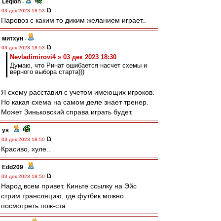
Leqion
-
03 дек 2023 18:53
Паровоз с каким то диким желанием играет..
митхун
-
03 дек 2023 18:53
Nevladimirovi4 » 03 дек 2023 18:30
Думаю, что Ринат ошибается насчет схемы и
верного выбора старта)))
Я схему расставил с учетом имеющих игроков.
Но какая схема на самом деле знает тренер.
Может Зиньковский справа играть будет.
ys
-
03 дек 2023 18:50
Красиво, хуле..
Edd209
-
03 дек 2023 18:50
Народ всем привет. Киньте ссылку на Эйс
стрим трансляцию, где футбик можно
посмотреть пож-ста