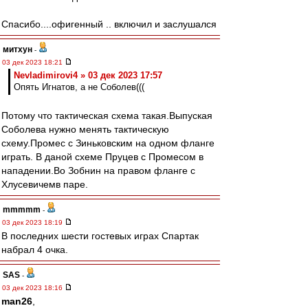
Спасибо....офигенный .. включил и заслушался
митхун
-
03 дек 2023 18:21
Nevladimirovi4 » 03 дек 2023 17:57
Опять Игнатов, а не Соболев(((
Потому что тактическая схема такая.Выпуская
Соболева нужно менять тактическую
схему.Промес с Зиньковским на одном фланге
играть. В даной схеме Пруцев с Промесом в
нападении.Во Зобнин на правом фланге с
Хлусевичемв паре.
mmmmm
-
03 дек 2023 18:19
В последних шести гостевых играх Спартак
набрал 4 очка.
SAS
-
03 дек 2023 18:16
man26
,