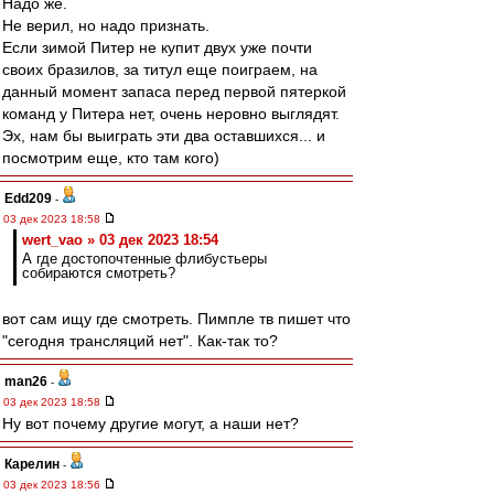
Надо же.
Не верил, но надо признать.
Если зимой Питер не купит двух уже почти
своих бразилов, за титул еще поиграем, на
данный момент запаса перед первой пятеркой
команд у Питера нет, очень неровно выглядят.
Эх, нам бы выиграть эти два оставшихся... и
посмотрим еще, кто там кого)
Edd209
-
03 дек 2023 18:58
wert_vao » 03 дек 2023 18:54
А где достопочтенные флибустьеры
собираются смотреть?
вот сам ищу где смотреть. Пимпле тв пишет что
"сегодня трансляций нет". Как-так то?
man26
-
03 дек 2023 18:58
Ну вот почему другие могут, а наши нет?
Карелин
-
03 дек 2023 18:56