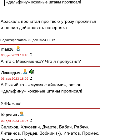
«дельфину» кожаные штаны прописал!
Абаскаль прочитал про твою угрозу проклятья
и решил действовать наверняка.
Редактировалось 03 дек 2023 18:16
man26
-
03 дек 2023 18:10
А что с Максименко? Что я пропустил?
Леонидыч
-
03 дек 2023 18:06
А Рыжий то - «мужик с яйцами», раз он
«дельфину» кожаные штаны прописал!
УВВажаю!
Карелин
-
03 дек 2023 18:06
Селихов, Хлусевич, Дуарте, Бабич, Рябчук,
Литвинов, Пруцев, Зобнин (к), Игнатов, Промес,
Зиньковский.