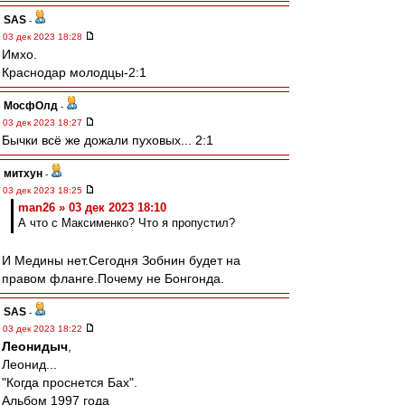
SAS
-
03 дек 2023 18:28
Имхо.
Краснодар молодцы-2:1
МосфОлд
-
03 дек 2023 18:27
Бычки всё же дожали пуховых... 2:1
митхун
-
03 дек 2023 18:25
man26 » 03 дек 2023 18:10
А что с Максименко? Что я пропустил?
И Медины нет.Сегодня Зобнин будет на
правом фланге.Почему не Бонгонда.
SAS
-
03 дек 2023 18:22
Леонидыч
,
Леонид...
"Когда проснется Бах".
Альбом 1997 года