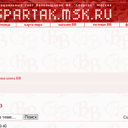
оманда
карта мира
магазин ВВ
гостевая ВВ
ф
вая книга ВВ
23
Со
9:40