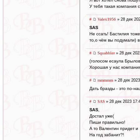
Я вот хотел снова пошут
У тебя такая компания с
#
Valex1956
» 28 дек 20
SAS
Не ссать! Бастилия тож
то,о чём вы подумали) в
#
Squabbler
» 28 дек 202
(голосом есаула Брылов
Хорошая у нас компани
#
mmmmm
» 28 дек 2023
Дать бразды - это по-на
#
SAS
» 28 дек 2023 17:
SAS
,
Достал уже(
Пиши правильно!
А то Валентин придет и
На год забанит?!