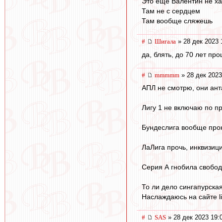
Это ещё Валентин не ха
Там не с сердцем
Там вообще сляжешь
#
Шигала
» 28 дек 2023 
да, блять, до 70 лет про
#
mmmmm
» 28 дек 2023
АПЛ не смотрю, они ант
Лигу 1 не включаю по п
Бундеслига вообще прок
ЛаЛига прочь, инквизици
Серия А гнобила свобо
То ли дело сингапурская
Наслаждаюсь на сайте li
#
SAS
» 28 дек 2023 19: