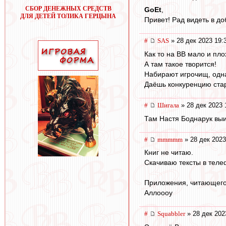
СБОР ДЕНЕЖНЫХ СРЕДСТВ
GoEt
,
ДЛЯ ДЕТЕЙ ТОЛИКА ГЕРЦЫНА
Привет! Рад видеть в д
#
SAS
» 28 дек 2023 19:
Как то на ВВ мало и пл
А там такое творится!
Набирают игрочищ, одн
Даёшь конкуренцию ста
#
Шигала
» 28 дек 2023 
Там Настя Боднарук выи
#
mmmmm
» 28 дек 2023
Книг не читаю.
Скачиваю тексты в тел
Приложения, читающего
Аллоооу
#
Squabbler
» 28 дек 202