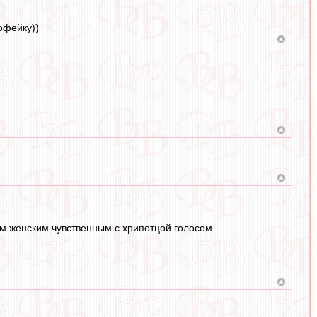
офейку))
м женским чувственным с хрипотцой голосом.