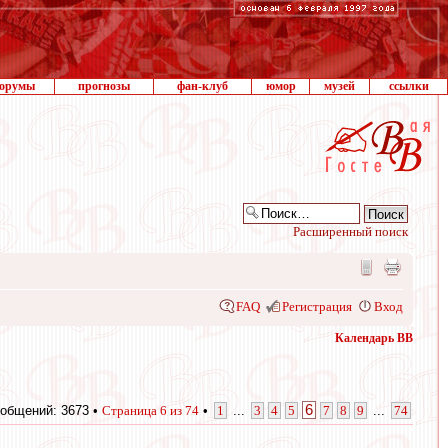
орумы
прогнозы
фан-клуб
юмор
музей
ссылки
Расширенный поиск
FAQ
Регистрация
Вход
Календарь ВВ
6
общений: 3673 •
Страница
6
из
74
•
1
...
3
4
5
7
8
9
...
74