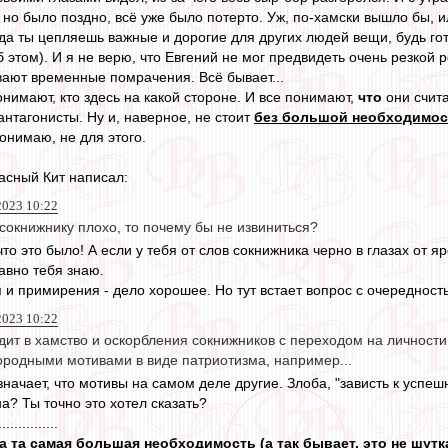
но было поздно, всё уже было потерто. Уж, по-хамски вышло бы, или 
да ты цепляешь важные и дорогие для других людей вещи, будь гото
 этом). И я не верю, что Евгений не мог предвидеть очень резкой реа
ают временные помрачения. Всё бывает...
нимают, кто здесь на какой стороне. И все понимают,
что
они счит
антагонисты. Ну и, наверное, не стоит
без большой необходимос
понимаю, не для этого.
асный Кит написал:
2023 10:22
 сокнижнику плохо, то почему бы не извиниться?
 что это было! А если у тебя от слов сокнижника черно в глазах от я
авно тебя знаю.
 и примирения - дело хорошее. Но тут встает вопрос с очередност
2023 10:22
ит в хамство и оскорбления сокнижников с переходом на личности 
ородными мотивами в виде патриотизма, например...
начает, что мотивы на самом деле другие. Злоба, "зависть к успеш
а? Ты точно это хотел сказать?
...............
рла та самая большая необходимость (а так бывает, это не шутк