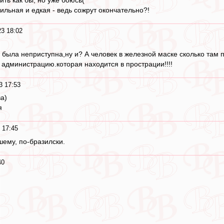
ить как бы, но уже боюсь(
ильная и едкая - ведь сожрут окончательно?!
23 18:02
е была неприступна,ну и? А человек в железной маске сколько там 
 администрацию.которая находится в прострации!!!!
3 17:53
а)
я
 17:45
шему, по-бразилски.
40