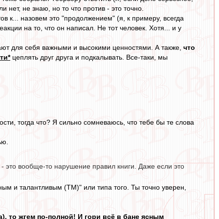
нет, не знаю, но то что против - это точно.
в к... назовем это "продолжением" (я, к примеру, всегда
кции на то, что он написал. Не тот человек. Хотя... и у
ают для себя важными и высокими ценностями. А также,
что
ти*
цеплять друг друга и подкалывать. Все-таки, мы
рости, тогда что? Я сильно сомневаюсь, что тебе бы те слова
ью.
- это вообще-то нарушение правил книги. Даже если это
ным и талантливым (ТМ)" или типа того. Ты точно уверен,
а), то жгем по-полной! И гори всё в бане ясным