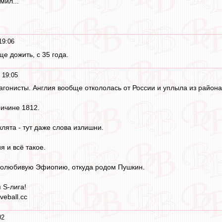
мил...
19:06
ще дожить, с 35 года.
 19:05
агонисты. Англия вообще откололась от России и уплыла из район
ричине 1812.
лята - тут даже слова излишни.
я и всё такое.
долюбивую Эфиопию, откуда родом Пушкин.
 S-лига!
veball.cc
02