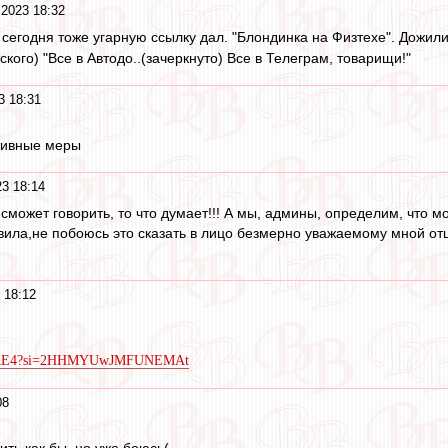
 2023 18:32
егодня тоже угарную ссылку дал. "Блондинка на Физтехе". Дожилис
ого) "Все в Автодо..(зачеркнуто) Все в Телеграм, товарищи!"
3 18:31
тивные меры
23 18:14
 сможет говорить, то что думает!!! А мы, админы, определим, что 
вила,не побоюсь это сказать в лицо безмерно уважаемому мной от
 18:12
XF6RE4?si=2HHMYUwJMFUNEMAt
08