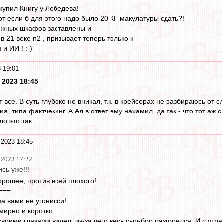
купил Книгу у Лебедева!
 вот если б для этого надо было 20 КГ макулатуры сдать?!
ижных шкафов заставлены и
 21 веке n2 , призывает теперь только к
и ИИ ! :-)
 19:01
 2023 18:45
т все. В суть глубоко не вникал, т.к. в крейсерах не разбираюсь от
я, типа фактчекинг. А Ал в ответ ему нахамил, да так - что тот аж 
о это так...
 2023 18:45
 2023 17:22
сь уже!!!
орошее, против всей плохого!
===
а вами не угонисси!..
мирно и коротко.
 своими глазами видел, из-за чего весь сыр-бор разгорелся. И с утр