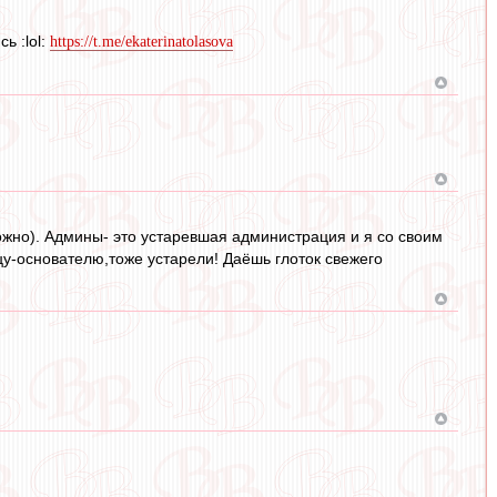
ь :lol:
https://t.me/ekaterinatolasova
можно). Админы- это устаревшая администрация и я со своим
цу-основателю,тоже устарели! Даёшь глоток свежего