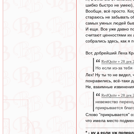
шибко быстро не умею), 
Вообще, всё просто. Ког
стараюсь не забывать об
самых умных людей быв
И еще. Все уже давно по
считают ценностями их 
собрались здесь, как я 
Вот, добрейший Леха Кр
RedQuite » 28 дек 
Но если из-за тебя
Лех! Ну ты то не видел,
понравились, всё-таки д
Не, взаимные извинения
RedQuite » 28 дек 
невежество переход
прикрывается благ
Слово "прикрывается" оз
что имела место подмен
........................................
* - ну а если уж попе