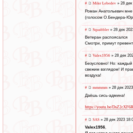
#
Mike Lebedev
» 28 дек
Роман Анатольевич мне с
(голосом О.Бендера-Юрск
#
Squabbler
» 28 дек 202
Ветеран распоясался
Смотри, примут превен
#
Valex1956
» 28 дек 20
Безусловно! Но: каждый
свежим взглядом! И пра
воздуха!
#
mmmmm
» 28 дек 2023
Даёшь сись-админа!
https://youtu.be/DsZ2c
#
SAS
» 28 дек 2023 18:
Valex1956
,