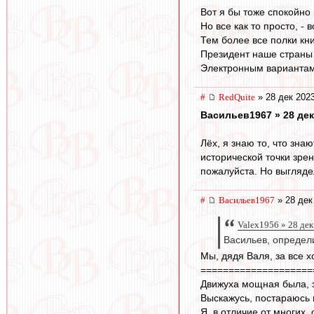
Вот я бы тоже спокойно 
Но все как то просто, -
Тем более все полки кн
Президент наше страны в
Электронным вариантам 
#
RedQuite
» 28 дек 2023
Васильев1967 » 28 дек
Лёх, я знаю то, что знаю
исторической точки зрени
пожалуйста. Но выглядел
#
Васильев1967
» 28 дек
Valex1956 » 28 дек
Васильев, определи
Мы, дядя Валя, за все х
====================
Движуха мощная была, з
Выскажусь, постараюсь 
Я, в отличие от многих,