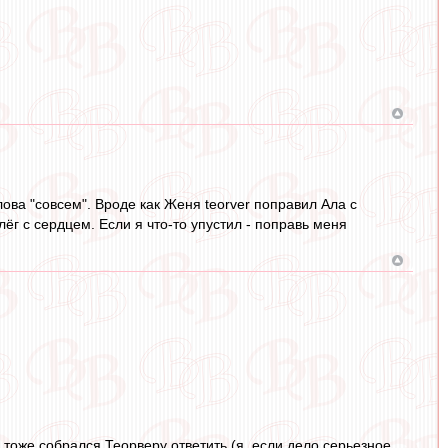
 слова "совсем". Вроде как Женя teorver поправил Ала с
слёг с сердцем. Если я что-то упустил - поправь меня
а тоже собрался Теорверу ответить (я, если дело серьезное,