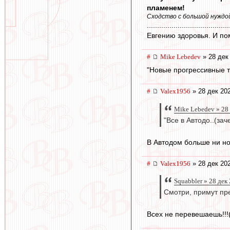
пламенем!
Сходство с большой нуждой 
........................................
Евгению здоровья. И по
#
Mike Lebedev
» 28 дек
"Новые прогрессивные т
#
Valex1956
» 28 дек 20
Mike Lebedev » 28
"Все в Автодо..(зач
В Автодом больше ни ног
#
Valex1956
» 28 дек 20
Squabbler » 28 дек
Смотри, примут п
Всех не перевешаешь!!!(