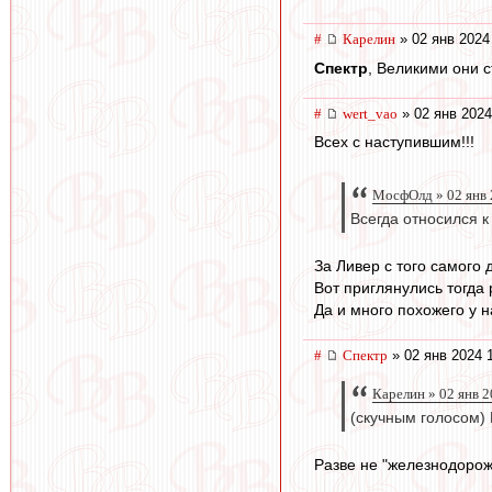
#
Карелин
» 02 янв 2024
Спектр
, Великими они с
#
wert_vao
» 02 янв 2024
Всех с наступившим!!!
МосфОлд » 02 янв 
Всегда относился к
За Ливер с того самого 
Вот приглянулись тогда 
Да и много похожего у н
#
Спектр
» 02 янв 2024 
Карелин » 02 янв 2
(скучным голосом) 
Разве не "железнодорож