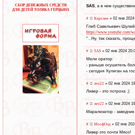
СБОР ДЕНЕЖНЫХ СРЕДСТВ
SAS
, а в чем существен
ДЛЯ ДЕТЕЙ ТОЛИКА ГЕРЦЫНА
#
Карелин
» 02 янв 2024
Глеб Савельевич Шулей
https://www.youtube.com/
"...Ну, так сказать, про
#
SAS
» 02 янв 2024 20:
Мели оратор:
- раньше осушитель бол
- сегодня Хулиган на гос
#
лео22
» 02 янв 2024 19
Ливер - это потроха ;)
#
лео22
» 02 янв 2024 19
Марализатор - заводчик
#
МосфОлд
» 02 янв 202
Ливер это почти Мясо!