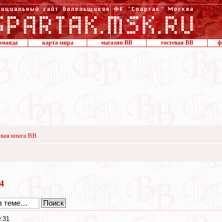
оманда
карта мира
магазин ВВ
гостевая ВВ
ф
вая книга ВВ
24
:31