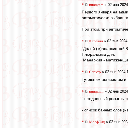
#
mmmmm
» 02 янв 2024
Первого января на адми
автоматически выбранн
При этом, три автомтич
#
Карелин
» 02 янв 2024
"Долой (м)анархистов! В
Плюрализма для.
"Манархия - матиженщин
#
Спектр
» 02 янв 2024 
Тутошним активистам и 
#
mmmmm
» 02 янв 2024
- ежедневный розыгрыш 
- список банных слов (н
#
МосфОлд
» 02 янв 202