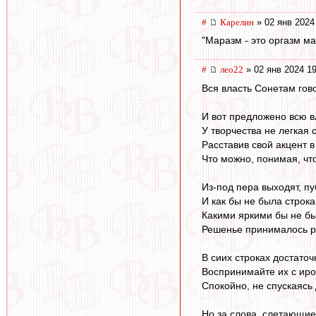
#
Карелин
» 02 янв 2024
"Маразм - это оргазм ма
#
лео22
» 02 янв 2024 19
Вся власть Сонетам гово
И вот предложено всю в
У творчества не легкая с
Расставив свой акцент в
Что можно, понимая, что
Из-под пера выходят, п
И как бы не была строка
Какими яркими бы не бы
Решенье принималось р
В сиих строках достаточ
Воспринимайте их с иро
Спокойно, не спускаясь
Но за слова, слетающие 