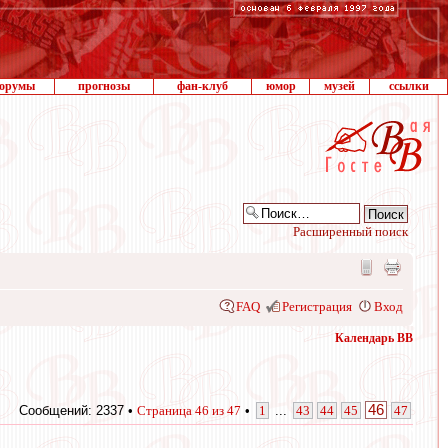
орумы
прогнозы
фан-клуб
юмор
музей
ссылки
Расширенный поиск
FAQ
Регистрация
Вход
Календарь ВВ
46
Сообщений: 2337 •
Страница
46
из
47
•
1
...
43
44
45
47