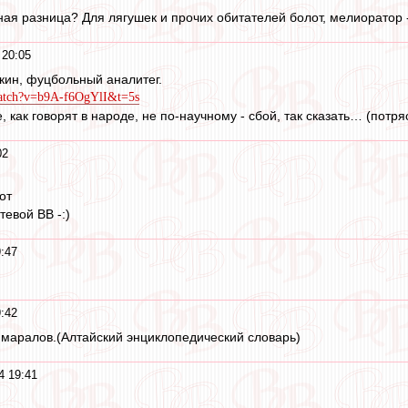
ная разница? Для лягушек и прочих обитателей болот, мелиоратор -
 20:05
кин, фуцбольный аналитег.
watch?v=b9A-f6OgYlI&t=5s
ще, как говорят в народе, не по-научному - сбой, так сказать… (потр
02
от
тевой ВВ -:)
:47
:42
 маралов.(Алтайский энциклопедический словарь)
4 19:41