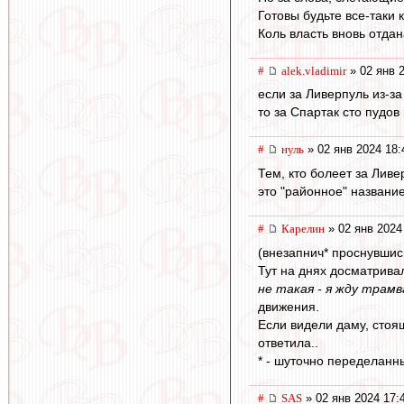
Готовы будьте все-таки 
Коль власть вновь отда
#
alek.vladimir
» 02 янв 
если за Ливерпуль из-за
то за Спартак сто пудов
#
нуль
» 02 янв 2024 18:
Тем, кто болеет за Ливе
это "районное" название
#
Карелин
» 02 янв 2024
(внезапнич* проснувшись
Тут на днях досматрива
не такая - я жду трамв
движения.
Если видели даму, стоя
ответила..
* - шуточно переделанны
#
SAS
» 02 янв 2024 17: