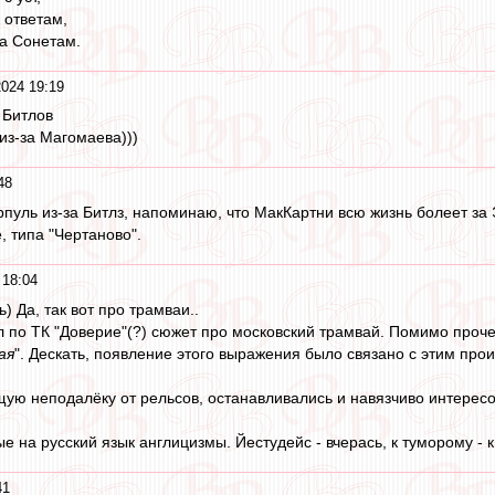
к ответам,
на Сонетам.
2024 19:19
 Битлов
 из-за Магомаева)))
48
рпуль из-за Битлз, напоминаю, что МакКартни всю жизнь болеет за 
, типа "Чертаново".
 18:04
) Да, так вот про трамваи..
л по ТК "Доверие"(?) сюжет про московский трамвай. Помимо проче
ая
". Дескать, появление этого выражения было связано с этим про
щую неподалёку от рельсов, останавливались и навязчиво интересов
е на русский язык англицизмы. Йестудейс - вчерась, к туморому - к 
41