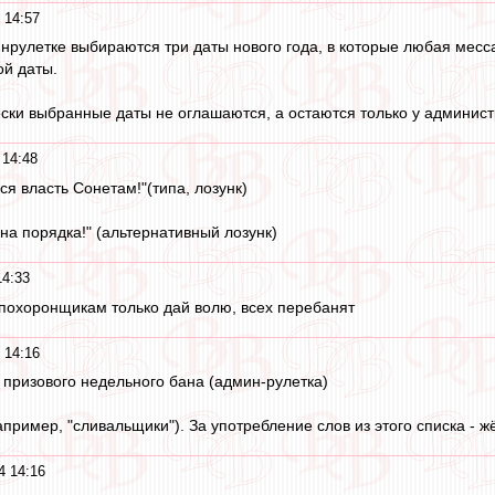
 14:57
нрулетке выбираются три даты нового года, в которые любая месс
ой даты.
ески выбранные даты не оглашаются, а остаются только у админист
 14:48
ся власть Сонетам!"(типа, лозунк)
а порядка!" (альтернативный лозунк)
14:33
похоронщикам только дай волю, всех перебанят
 14:16
призового недельного бана (админ-рулетка)
апример, "сливальщики"). За употребление слов из этого списка - ж
4 14:16