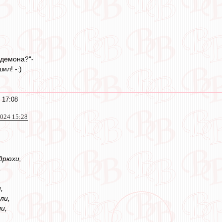
,
Здемона?"-
ил! -:)
 17:08
2024 15:28
дрюхи,
,
,
ли,
и,