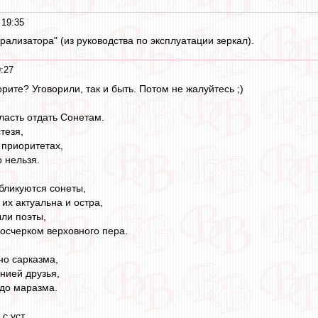
 19:35
рализатора" (из руководства по эксплуатации зеркал).
:27
рите? Уговорили, так и быть. Потом не жалуйтесь ;)
ласть отдать Сонетам.
тезя,
 приоритетах,
 нельзя.
убликуются сонеты,
 их актуальна и остра,
ли поэты,
осчерком верховного пера.
но сарказма,
нией друзья,
 до маразма.
с уст,