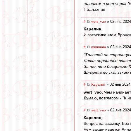
шлангом в рот через б
Г.Балахнин
#
wert_vao
» 02 янв 2024
Карелин
,
И затаскиванием Вронско
#
mmmmm
» 02 янв 2024
"Толстой на страница
Давал порицанье влас
За то, что бесцельно 
Шныряла по скользким 
#
Карелин
» 02 янв 2024
wert_vao
, Чем начинает
Думаю, возгласом - "К н
#
wert_vao
» 02 янв 2024
Карелин
,
Вопрос на засыпку. Без 
Чем заканчивается Анна