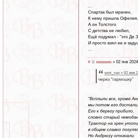
...
Спартак был мрачен,
К нему пришла Офелия
А он Толстого
С детства не любил,
Ещё подумал - "это Де 
И просто взял ее и задуш
...
#
mmmmm
» 02 янв 2024
wert_vao » 02 янв 
через "гармошку"
"Всплыли все, кроме Ан
мы потом его достали
Его к берегу прибило,
словно старый чемодан
Трактор на хрен утопи
в общем славно погулял
Но Андрюху откачали