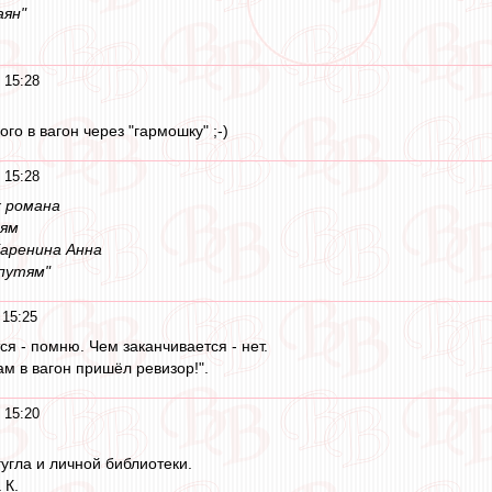
аян"
 15:28
го в вагон через "гармошку" ;-)
 15:28
х романа
тям
Каренина Анна
путям"
 15:25
ся - помню. Чем заканчивается - нет.
ам в вагон пришёл ревизор!".
 15:20
гугла и личной библиотеки.
 К.