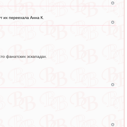
ут их переехала Анна К.
сто фанатских эскападах.