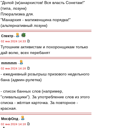
"Долой (м)анархистов! Вся власть Сонетам!"
(типа, лозунк)
Плюрализма для.
"Манархия - матиженщина порядка!"
(альтернативный лозунк)
Спектр
-
02 янв 2024 14:33
Тутошним активистам и похоронщикам только
дай волю, всех перебанят
mmmmm
-
02 янв 2024 14:16
- ежедневный розыгрыш призового недельного
бана (админ-рулетка)
- список банных слов (например,
"сливальщики"). За употребление слов из этого
списка - жёлтая карточка. За повторное -
красная.
МосфОлд
-
02 янв 2024 14:16