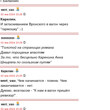
Г.Балахнин
wert_vao
-
02 янв 2024 15:28
Карелин
,
И затаскиванием Вронского в вагон через
"гармошку" ;-)
mmmmm
-
02 янв 2024 15:28
"Толстой на страницах романа
Давал порицанье властям
За то, что бесцельно Каренина Анна
Шныряла по скользким путям"
Карелин
-
02 янв 2024 15:25
wert_vao
, Чем начинается - помню. Чем
заканчивается - нет.
Думаю, возгласом - "К нам в вагон пришёл
ревизор!".
wert_vao
-
02 янв 2024 15:20