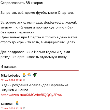
Стерилизовать ВВ к херам.
Запретить всё, кроме футбольного Спартака.
За всякие эти олимпиады, фифа-уефа, хоккей,
музыку, пил-блевал и прочую хуетопию - бан
без права переписки.
Срач только про Спартак и только в день матча
строго до игры - то есть, в медицинских целях.
Для поздравлений с Новым годом и днями
рождения организовать отдельную ветку.
И никаких!
Mike Lebedev
-
02 янв 2024 12:34
В день рождения Александра Сергеевича
"Якушев и шайба"
https://dzen.ru/a/XMGVbxBlQQCy2Fw4
Карелин
-
02 янв 2024 12:27