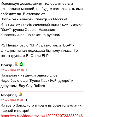
Исповедуя демократизм, толерантность и
плюрализм мнений, не будем замалчивать имя
победителя. В отличие от..
Вотон он - Алексей
Спектр
из Москвы!
И тут же ему (не)медленный приз - композиция
"Дым" группы Couple. Название -
англоязычное, но текст на русском.
PS Нельзя было "КПР", равно как и "ВБА" -
слишком явная подсказка бы получилась. То
же - к группам ELO или ELP.
Спектр
-
02 янв 2024 12:10
Названия - из двух и одного слов.
Надо было еще "Куинз Парк Рейнджерс" и,
допустим, Bay City Rollers
МосфОлд
-
02 янв 2024 11:49
Из всего Западного мира я выбрал только этих
парней и не зря!
https://ya.ru/video/preview/120293207232282046