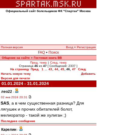
Официальный сайт болельщиков ФК "Спартак" Москва
Полная версия
Вход
•
Регистрация
FAQ
•
Поиск
Общение на сайте
Гостевая книга ВВ
»
Пред. тема
|
След. тема
Страница
46
из
47
[ Сообщений: 2337 ]
На страницу
Пред.
1
...
43
,
44
,
45
,
46
,
47
След.
Начать новую тему
Добавить
Версия для печати
01.01.2024 - 31.01.2024
лео22
-
02 янв 2024 20:31
SAS
, а в чем существенная разница? Для
лягушек и прочих обитателей болот,
мелиоратор - такой же хулиган ;)
Последнее сообщение
Карелин
-