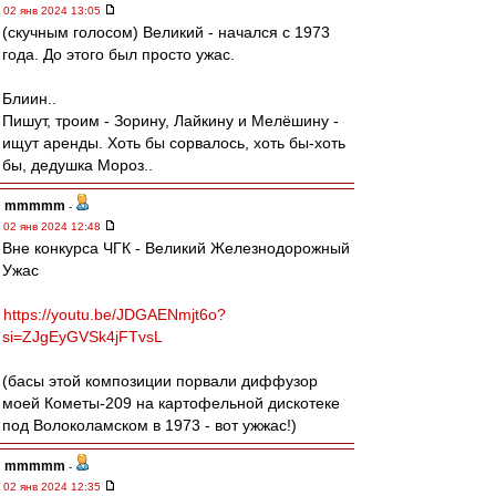
02 янв 2024 13:05
(скучным голосом) Великий - начался с 1973
года. До этого был просто ужас.
Блиин..
Пишут, троим - Зорину, Лайкину и Мелёшину -
ищут аренды. Хоть бы сорвалось, хоть бы-хоть
бы, дедушка Мороз..
mmmmm
-
02 янв 2024 12:48
Вне конкурса ЧГК - Великий Железнодорожный
Ужас
https://youtu.be/JDGAENmjt6o?
si=ZJgEyGVSk4jFTvsL
(басы этой композиции порвали диффузор
моей Кометы-209 на картофельной дискотеке
под Волоколамском в 1973 - вот ужжас!)
mmmmm
-
02 янв 2024 12:35