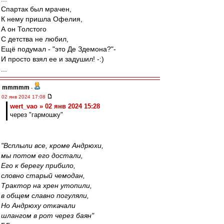
Спартак был мрачен,
К нему пришла Офелия,
А он Толстого
С детства не любил,
Ещё подумал - "это Де Здемона?"-
И просто взял ее и задушил! -:)
...
mmmmm
-
02 янв 2024 17:08
wert_vao » 02 янв 2024 15:28
через "гармошку"
"Всплыли все, кроме Андрюхи,
мы потом его достали,
Его к берегу прибило,
словно старый чемодан,
Трактор на хрен утопили,
в общем славно погуляли,
Но Андрюху откачали
шлангом в рот через баян"