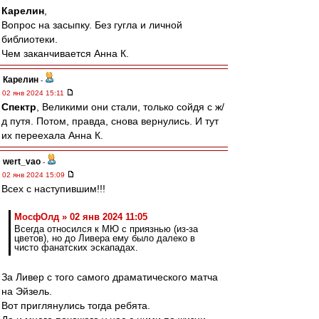
Карелин
,
Вопрос на засыпку. Без гугла и личной
библиотеки.
Чем заканчивается Анна К.
Карелин
-
02 янв 2024 15:11
Спектр
, Великими они стали, только сойдя с ж/
д путя. Потом, правда, снова вернулись. И тут
их переехала Анна К.
wert_vao
-
02 янв 2024 15:09
Всех с наступившим!!!
МосфОлд » 02 янв 2024 11:05
Всегда относился к МЮ с приязнью (из-за
цветов), но до Ливера ему было далеко в
чисто фанатских эскападах.
За Ливер с того самого драматического матча
на Эйзель.
Вот приглянулись тогда ребята.