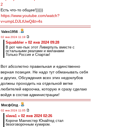
2
Есть что-то общее!)))))
https://www.youtube.com/watch?
v=umpLDJLtUwQ&t=4s
Valex1956
-
02 янв 2024 11:19
Squabbler » 02 янв 2024 09:28
В рот чих-пых этот Ливерпуль вместе с
остальными реалами и миланами
Только Россия и Спартак!
Вот абсолютно правильная и единственно
верная позиция. Не надо тут обманывать себя
и других, Обсуждения всех этих недоклубов
должны проходить на отдельной ветке
любителей евроочка, которую я сразу сделаю
войдя в состав администрации!
МосфОлд
-
02 янв 2024 11:05
slava1 » 02 янв 2024 02:26
Короче Манчестер Юнайтед стал
безоговорочным кумиром.