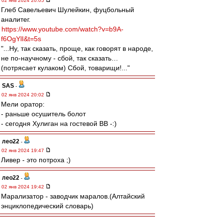
02 янв 2024 20:05
Глеб Савельевич Шулейкин, фуцбольный
аналитег.
https://www.youtube.com/watch?v=b9A-
f6OgYlI&t=5s
"...Ну, так сказать, проще, как говорят в народе,
не по-научному - сбой, так сказать…
(потрясает кулаком) Сбой, товарищи!..."
SAS
-
02 янв 2024 20:02
Мели оратор:
- раньше осушитель болот
- сегодня Хулиган на гостевой ВВ -:)
лео22
-
02 янв 2024 19:47
Ливер - это потроха ;)
лео22
-
02 янв 2024 19:42
Марализатор - заводчик маралов.(Алтайский
энциклопедический словарь)