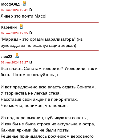
МосфОлд
-
02 янв 2024 19:41
Ливер это почти Мясо!
Карелин
-
02 янв 2024 19:35
"Маразм - это оргазм марализатора" (из
руководства по эксплуатации зеркал).
лео22
-
02 янв 2024 19:27
Вся власть Сонетам говорите? Уговорили, так и
быть. Потом не жалуйтесь ;)
И вот предложено всю власть отдать Сонетам.
У творчества не легкая стезя,
Расставив свой акцент в приоритетах,
Что можно, понимая, что нельзя.
Из-под пера выходят, публикуются сонеты,
И как бы не была строка их актуальна и остра,
Какими яркими бы не были поэты,
Решенье принималось росчерком верховного