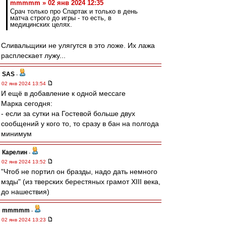
mmmmm » 02 янв 2024 12:35
Срач только про Спартак и только в день
матча строго до игры - то есть, в
медицинских целях.
Сливальщики не улягутся в это ложе. Их лажа
расплескает лужу...
SAS
-
02 янв 2024 13:54
И ещё в добавление к одной мессаге
Марка сегодня:
- если за сутки на Гостевой больше двух
сообщений у кого то, то сразу в бан на полгода
минимум
Карелин
-
02 янв 2024 13:52
"Чтоб не портил он бразды, надо дать немного
мзды" (из тверских берестяных грамот XIII века,
до нашествия)
mmmmm
-
02 янв 2024 13:23