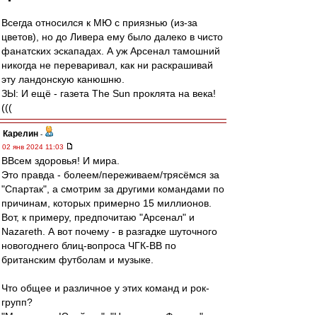
Всегда относился к МЮ с приязнью (из-за
цветов), но до Ливера ему было далеко в чисто
фанатских эскападах. А уж Арсенал тамошний
никогда не переваривал, как ни раскрашивай
эту ландонскую канюшню.
ЗЫ: И ещё - газета The Sun проклята на века!
(((
Карелин
-
02 янв 2024 11:03
ВВсем здоровья! И мира.
Это правда - болеем/переживаем/трясёмся за
"Спартак", а смотрим за другими командами по
причинам, которых примерно 15 миллионов.
Вот, к примеру, предпочитаю "Арсенал" и
Nazareth. А вот почему - в разгадке шуточного
новогоднего блиц-вопроса ЧГК-ВВ по
британским футболам и музыке.
Что общее и различное у этих команд и рок-
групп?
"Манчестер Юнайтед", "Ноттингем Форест",