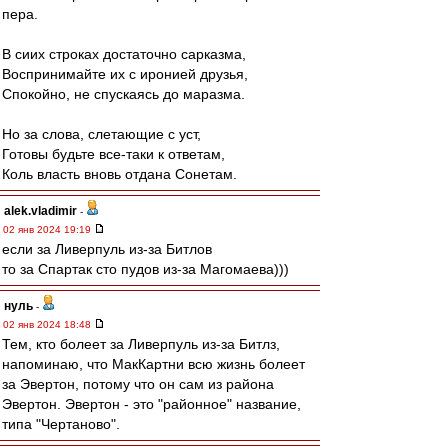
пера.
В сиих строках достаточно сарказма,
Воспринимайте их с иронией друзья,
Спокойно, не спускаясь до маразма.
Но за слова, слетающие с уст,
Готовы будьте все-таки к ответам,
Коль власть вновь отдана Сонетам.
alek.vladimir
-
02 янв 2024 19:19
если за Ливерпуль из-за Битлов
то за Спартак сто пудов из-за Магомаева)))
нуль
-
02 янв 2024 18:48
Тем, кто болеет за Ливерпуль из-за Битлз,
напоминаю, что МакКартни всю жизнь болеет
за Эвертон, потому что он сам из района
Эвертон. Эвертон - это "районное" название,
типа "Чертаново".