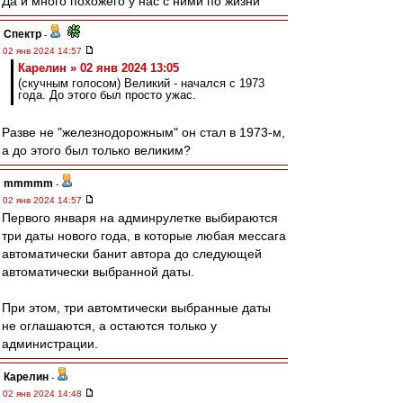
Да и много похожего у нас с ними по жизни
Спектр
-
02 янв 2024 14:57
Карелин » 02 янв 2024 13:05
(скучным голосом) Великий - начался с 1973
года. До этого был просто ужас.
Разве не "железнодорожным" он стал в 1973-м,
а до этого был только великим?
mmmmm
-
02 янв 2024 14:57
Первого января на админрулетке выбираются
три даты нового года, в которые любая мессага
автоматически банит автора до следующей
автоматически выбранной даты.
При этом, три автомтически выбранные даты
не оглашаются, а остаются только у
администрации.
Карелин
-
02 янв 2024 14:48