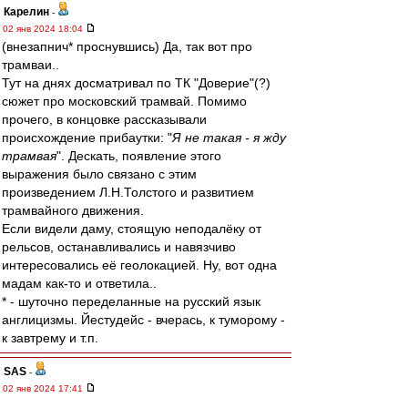
Карелин
-
02 янв 2024 18:04
(внезапнич* проснувшись) Да, так вот про
трамваи..
Тут на днях досматривал по ТК "Доверие"(?)
сюжет про московский трамвай. Помимо
прочего, в концовке рассказывали
происхождение прибаутки: "
Я не такая - я жду
трамвая
". Дескать, появление этого
выражения было связано с этим
произведением Л.Н.Толстого и развитием
трамвайного движения.
Если видели даму, стоящую неподалёку от
рельсов, останавливались и навязчиво
интересовались её геолокацией. Ну, вот одна
мадам как-то и ответила..
* - шуточно переделанные на русский язык
англицизмы. Йестудейс - вчерась, к туморому -
к завтрему и т.п.
SAS
-
02 янв 2024 17:41
...