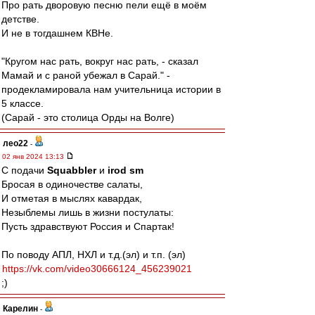
Про рать дворовую песню пели ещё в моём
детстве.
И не в тогдашнем КВНе.
"Кругом нас рать, вокруг нас рать, - сказал
Мамай и с раной убежал в Сарай." -
продекламировала нам учительница истории в
5 классе.
(Сарай - это столица Орды на Волге)
лео22
-
02 янв 2024 13:13
С подачи
Squabbler
и
irod sm
Бросая в одиночестве салаты,
И отметая в мыслях кавардак,
Незыблемы лишь в жизни постулаты:
Пусть здравствуют Россия и Спартак!
По поводу АПЛ, НХЛ и т.д.(эл) и т.п. (эл)
https://vk.com/video30666124_456239021
;)
Карелин
-