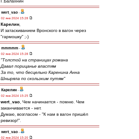
Г.Балахнин
wert_vao
-
02 янв 2024 15:28
Карелин
,
И затаскиванием Вронского в вагон через
"гармошку" ;-)
mmmmm
-
02 янв 2024 15:28
"Толстой на страницах романа
Давал порицанье властям
За то, что бесцельно Каренина Анна
Шныряла по скользким путям"
Карелин
-
02 янв 2024 15:25
wert_vao
, Чем начинается - помню. Чем
заканчивается - нет.
Думаю, возгласом - "К нам в вагон пришёл
ревизор!".
wert_vao
-
02 янв 2024 15:20