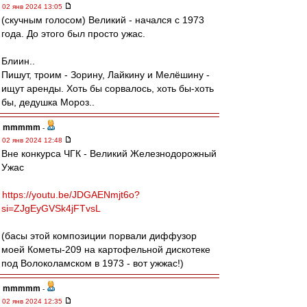
02 янв 2024 13:05
(скучным голосом) Великий - начался с 1973
года. До этого был просто ужас.
Блиин..
Пишут, троим - Зорину, Лайкину и Мелёшину -
ищут аренды. Хоть бы сорвалось, хоть бы-хоть
бы, дедушка Мороз..
mmmmm
-
02 янв 2024 12:48
Вне конкурса ЧГК - Великий Железнодорожный
Ужас
https://youtu.be/JDGAENmjt6o?
si=ZJgEyGVSk4jFTvsL
(басы этой композиции порвали диффузор
моей Кометы-209 на картофельной дискотеке
под Волоколамском в 1973 - вот ужжас!)
mmmmm
-
02 янв 2024 12:35