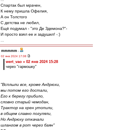
Спартак был мрачен,
К нему пришла Офелия,
А он Толстого
С детства не любил,
Ещё подумал - "это Де Здемона?"-
И просто взял ее и задушил! -:)
...
mmmmm
-
02 янв 2024 17:08
wert_vao » 02 янв 2024 15:28
через "гармошку"
"Всплыли все, кроме Андрюхи,
мы потом его достали,
Его к берегу прибило,
словно старый чемодан,
Трактор на хрен утопили,
в общем славно погуляли,
Но Андрюху откачали
шлангом в рот через баян"