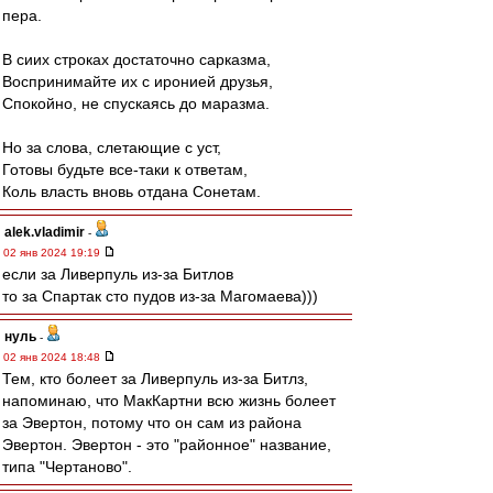
пера.
В сиих строках достаточно сарказма,
Воспринимайте их с иронией друзья,
Спокойно, не спускаясь до маразма.
Но за слова, слетающие с уст,
Готовы будьте все-таки к ответам,
Коль власть вновь отдана Сонетам.
alek.vladimir
-
02 янв 2024 19:19
если за Ливерпуль из-за Битлов
то за Спартак сто пудов из-за Магомаева)))
нуль
-
02 янв 2024 18:48
Тем, кто болеет за Ливерпуль из-за Битлз,
напоминаю, что МакКартни всю жизнь болеет
за Эвертон, потому что он сам из района
Эвертон. Эвертон - это "районное" название,
типа "Чертаново".