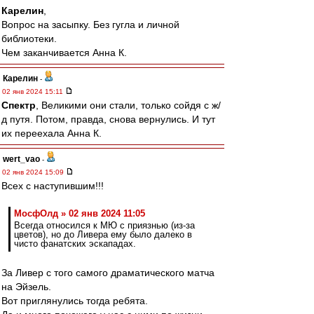
Карелин
,
Вопрос на засыпку. Без гугла и личной
библиотеки.
Чем заканчивается Анна К.
Карелин
-
02 янв 2024 15:11
Спектр
, Великими они стали, только сойдя с ж/
д путя. Потом, правда, снова вернулись. И тут
их переехала Анна К.
wert_vao
-
02 янв 2024 15:09
Всех с наступившим!!!
МосфОлд » 02 янв 2024 11:05
Всегда относился к МЮ с приязнью (из-за
цветов), но до Ливера ему было далеко в
чисто фанатских эскападах.
За Ливер с того самого драматического матча
на Эйзель.
Вот приглянулись тогда ребята.