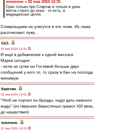
mmmmm » 02 янв 2024 12:35
Срач только про Спартак и только в день
матча строго до игры - то есть, в
медицинских целях.
Сливальщики не улягутся в это ложе. Их лажа
расплескает лужу...
SAS
-
02 янв 2024 13:54
И ещё в добавление к одной мессаге
Марка сегодня:
- если за сутки на Гостевой больше двух
сообщений у кого то, то сразу в бан на полгода
минимум
Карелин
-
02 янв 2024 13:52
"Чтоб не портил он бразды, надо дать немного
мзды" (из тверских берестяных грамот XIII века,
до нашествия)
mmmmm
-
02 янв 2024 13:23