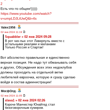
2
Есть что-то общее!)))))
https://www.youtube.com/watch?
v=umpLDJLtUwQ&t=4s
Valex1956
-
02 янв 2024 11:19
Squabbler » 02 янв 2024 09:28
В рот чих-пых этот Ливерпуль вместе с
остальными реалами и миланами
Только Россия и Спартак!
Вот абсолютно правильная и единственно
верная позиция. Не надо тут обманывать себя
и других, Обсуждения всех этих недоклубов
должны проходить на отдельной ветке
любителей евроочка, которую я сразу сделаю
войдя в состав администрации!
МосфОлд
-
02 янв 2024 11:05
slava1 » 02 янв 2024 02:26
Короче Манчестер Юнайтед стал
безоговорочным кумиром.