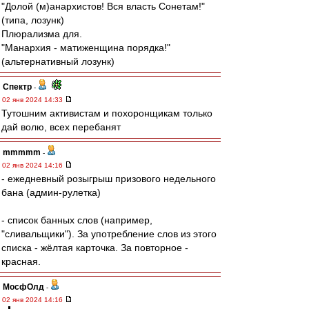
"Долой (м)анархистов! Вся власть Сонетам!"
(типа, лозунк)
Плюрализма для.
"Манархия - матиженщина порядка!"
(альтернативный лозунк)
Спектр
-
02 янв 2024 14:33
Тутошним активистам и похоронщикам только
дай волю, всех перебанят
mmmmm
-
02 янв 2024 14:16
- ежедневный розыгрыш призового недельного
бана (админ-рулетка)
- список банных слов (например,
"сливальщики"). За употребление слов из этого
списка - жёлтая карточка. За повторное -
красная.
МосфОлд
-
02 янв 2024 14:16