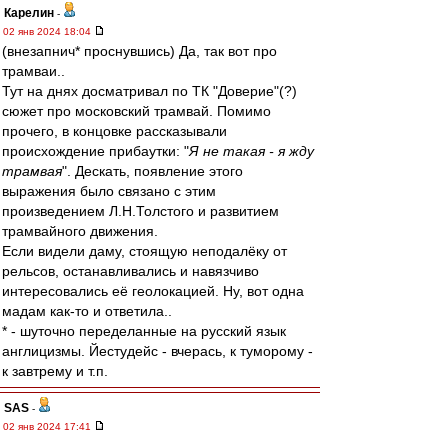
Карелин
-
02 янв 2024 18:04
(внезапнич* проснувшись) Да, так вот про
трамваи..
Тут на днях досматривал по ТК "Доверие"(?)
сюжет про московский трамвай. Помимо
прочего, в концовке рассказывали
происхождение прибаутки: "
Я не такая - я жду
трамвая
". Дескать, появление этого
выражения было связано с этим
произведением Л.Н.Толстого и развитием
трамвайного движения.
Если видели даму, стоящую неподалёку от
рельсов, останавливались и навязчиво
интересовались её геолокацией. Ну, вот одна
мадам как-то и ответила..
* - шуточно переделанные на русский язык
англицизмы. Йестудейс - вчерась, к туморому -
к завтрему и т.п.
SAS
-
02 янв 2024 17:41
...