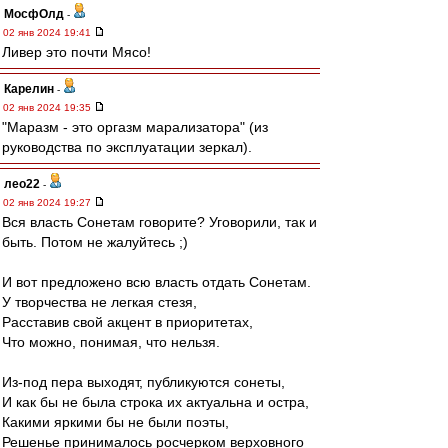
МосфОлд
-
02 янв 2024 19:41
Ливер это почти Мясо!
Карелин
-
02 янв 2024 19:35
"Маразм - это оргазм марализатора" (из
руководства по эксплуатации зеркал).
лео22
-
02 янв 2024 19:27
Вся власть Сонетам говорите? Уговорили, так и
быть. Потом не жалуйтесь ;)
И вот предложено всю власть отдать Сонетам.
У творчества не легкая стезя,
Расставив свой акцент в приоритетах,
Что можно, понимая, что нельзя.
Из-под пера выходят, публикуются сонеты,
И как бы не была строка их актуальна и остра,
Какими яркими бы не были поэты,
Решенье принималось росчерком верховного