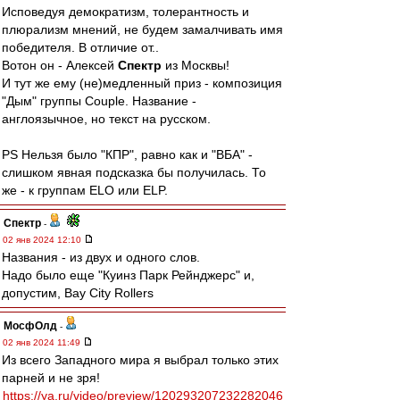
Исповедуя демократизм, толерантность и
плюрализм мнений, не будем замалчивать имя
победителя. В отличие от..
Вотон он - Алексей
Спектр
из Москвы!
И тут же ему (не)медленный приз - композиция
"Дым" группы Couple. Название -
англоязычное, но текст на русском.
PS Нельзя было "КПР", равно как и "ВБА" -
слишком явная подсказка бы получилась. То
же - к группам ELO или ELP.
Спектр
-
02 янв 2024 12:10
Названия - из двух и одного слов.
Надо было еще "Куинз Парк Рейнджерс" и,
допустим, Bay City Rollers
МосфОлд
-
02 янв 2024 11:49
Из всего Западного мира я выбрал только этих
парней и не зря!
https://ya.ru/video/preview/120293207232282046