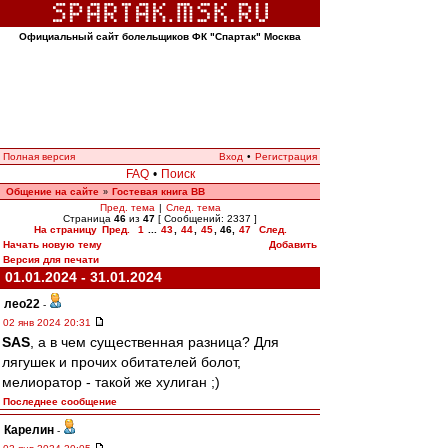
Официальный сайт болельщиков ФК "Спартак" Москва
Полная версия
Вход
•
Регистрация
FAQ
•
Поиск
Общение на сайте
Гостевая книга ВВ
»
Пред. тема
|
След. тема
Страница
46
из
47
[ Сообщений: 2337 ]
На страницу
Пред.
1
...
43
,
44
,
45
,
46
,
47
След.
Начать новую тему
Добавить
Версия для печати
01.01.2024 - 31.01.2024
лео22
-
02 янв 2024 20:31
SAS
, а в чем существенная разница? Для
лягушек и прочих обитателей болот,
мелиоратор - такой же хулиган ;)
Последнее сообщение
Карелин
-