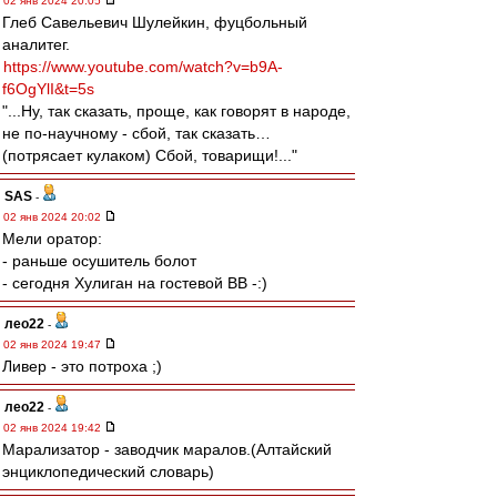
02 янв 2024 20:05
Глеб Савельевич Шулейкин, фуцбольный
аналитег.
https://www.youtube.com/watch?v=b9A-
f6OgYlI&t=5s
"...Ну, так сказать, проще, как говорят в народе,
не по-научному - сбой, так сказать…
(потрясает кулаком) Сбой, товарищи!..."
SAS
-
02 янв 2024 20:02
Мели оратор:
- раньше осушитель болот
- сегодня Хулиган на гостевой ВВ -:)
лео22
-
02 янв 2024 19:47
Ливер - это потроха ;)
лео22
-
02 янв 2024 19:42
Марализатор - заводчик маралов.(Алтайский
энциклопедический словарь)