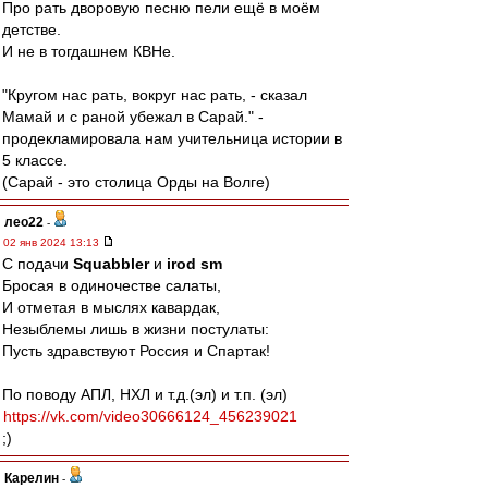
Про рать дворовую песню пели ещё в моём
детстве.
И не в тогдашнем КВНе.
"Кругом нас рать, вокруг нас рать, - сказал
Мамай и с раной убежал в Сарай." -
продекламировала нам учительница истории в
5 классе.
(Сарай - это столица Орды на Волге)
лео22
-
02 янв 2024 13:13
С подачи
Squabbler
и
irod sm
Бросая в одиночестве салаты,
И отметая в мыслях кавардак,
Незыблемы лишь в жизни постулаты:
Пусть здравствуют Россия и Спартак!
По поводу АПЛ, НХЛ и т.д.(эл) и т.п. (эл)
https://vk.com/video30666124_456239021
;)
Карелин
-