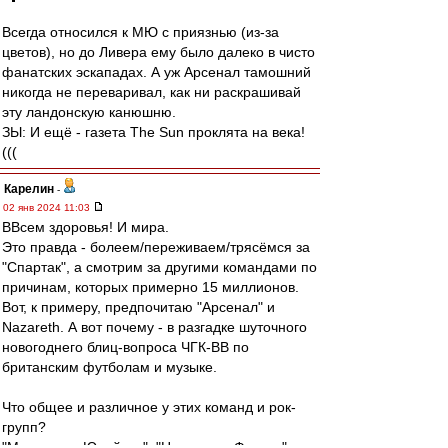
Всегда относился к МЮ с приязнью (из-за
цветов), но до Ливера ему было далеко в чисто
фанатских эскападах. А уж Арсенал тамошний
никогда не переваривал, как ни раскрашивай
эту ландонскую канюшню.
ЗЫ: И ещё - газета The Sun проклята на века!
(((
Карелин
-
02 янв 2024 11:03
ВВсем здоровья! И мира.
Это правда - болеем/переживаем/трясёмся за
"Спартак", а смотрим за другими командами по
причинам, которых примерно 15 миллионов.
Вот, к примеру, предпочитаю "Арсенал" и
Nazareth. А вот почему - в разгадке шуточного
новогоднего блиц-вопроса ЧГК-ВВ по
британским футболам и музыке.
Что общее и различное у этих команд и рок-
групп?
"Манчестер Юнайтед", "Ноттингем Форест",