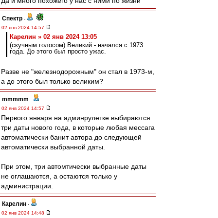
Да и много похожего у нас с ними по жизни
Спектр
-
02 янв 2024 14:57
Карелин » 02 янв 2024 13:05
(скучным голосом) Великий - начался с 1973
года. До этого был просто ужас.
Разве не "железнодорожным" он стал в 1973-м,
а до этого был только великим?
mmmmm
-
02 янв 2024 14:57
Первого января на админрулетке выбираются
три даты нового года, в которые любая мессага
автоматически банит автора до следующей
автоматически выбранной даты.
При этом, три автомтически выбранные даты
не оглашаются, а остаются только у
администрации.
Карелин
-
02 янв 2024 14:48