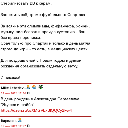
Стерилизовать ВВ к херам.
Запретить всё, кроме футбольного Спартака.
За всякие эти олимпиады, фифа-уефа, хоккей,
музыку, пил-блевал и прочую хуетопию - бан
без права переписки.
Срач только про Спартак и только в день матча
строго до игры - то есть, в медицинских целях.
Для поздравлений с Новым годом и днями
рождения организовать отдельную ветку.
И никаких!
Mike Lebedev
-
02 янв 2024 12:34
В день рождения Александра Сергеевича
"Якушев и шайба"
https://dzen.ru/a/XMGVbxBlQQCy2Fw4
Карелин
-
02 янв 2024 12:27