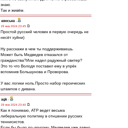
знаю.
Так и живём.
авоська
-
29 янв 2024 23:45
Простой русский человек в первую очередь не
несёт хуйни)
Ну расскажи в чем ты поддерживаешь.
Может быть Медведев отказался от
гражданства?Или надел радужный свитер?
Это то что Володя поставил ему в упрёк
вспомнив Большунова и Проворова.
У вас логики ноль.Просто набор героических
штампов с дивана.
agk
-
29 янв 2024 23:40
Как я понимаю, ATP ведет весьма
либеральную политику в отншении русских
теннисистов.
Если бы было по-другому, Медведев уже давно