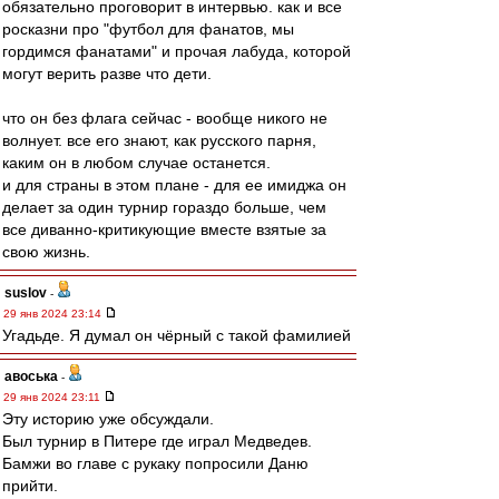
обязательно проговорит в интервью. как и все
росказни про "футбол для фанатов, мы
гордимся фанатами" и прочая лабуда, которой
могут верить разве что дети.
что он без флага сейчас - вообще никого не
волнует. все его знают, как русского парня,
каким он в любом случае останется.
и для страны в этом плане - для ее имиджа он
делает за один турнир гораздо больше, чем
все диванно-критикующие вместе взятые за
свою жизнь.
suslov
-
29 янв 2024 23:14
Угадьде. Я думал он чёрный с такой фамилией
авоська
-
29 янв 2024 23:11
Эту историю уже обсуждали.
Был турнир в Питере где играл Медведев.
Бамжи во главе с рукаку попросили Даню
прийти.