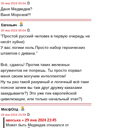
30 янв 2024 00:04
Даня Медведев?
Ваня Морозов!!!
Евгеньич
-
30 янв 2024 00:04
"Простой русский человек в первую очередь не
несёт хуйни)
У вас логики ноль.Просто набор героических
штампов с дивана."
Всё, сдаюсь! Против таких железных
аргументов не попрешь. Ты просто порвал
меня своим могучим интеллектом!
Ну ты раз такой разумный и логичный всё-таки
поясни зачем вы там друг дружку какахами
закидываете?) Это уже пик европейской
цивилизации, или только начальный этап?)
МосфОлд
-
29 янв 2024 23:59
авоська » 29 янв 2024 23:45
Может быть Медведев отказался от