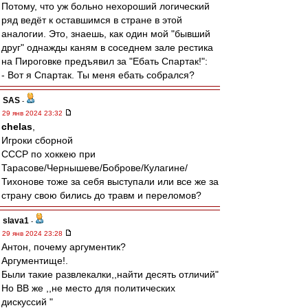
Потому, что уж больно нехороший логический
ряд ведёт к оставшимся в стране в этой
аналогии. Это, знаешь, как один мой "бывший
друг" однажды каням в соседнем зале рестика
на Пироговке предъявил за "Ебать Спартак!":
- Вот я Спартак. Ты меня ебать собрался?
SAS
-
29 янв 2024 23:32
chelas
,
Игроки сборной
СССР по хоккею при
Тарасове/Чернышеве/Боброве/Кулагине/
Тихонове тоже за себя выступали или все же за
страну свою бились до травм и переломов?
slava1
-
29 янв 2024 23:28
Антон, почему аргументик?
Аргументище!.
Были такие развлекалки,,найти десять отличий"
Но ВВ же ,,не место для политических
дискуссий "