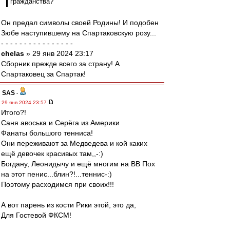
гражданства?
Он предал символы своей Родины! И подобен
Зюбе наступившему на Спартаковскую розу...
- - - - - - - - - - - - - - - -
chelas
» 29 янв 2024 23:17
Сборник прежде всего за страну! А
Спартаковец за Спартак!
SAS
-
29 янв 2024 23:57
Итого?!
Саня авоська и Серёга из Америки
Фанаты большого тенниса!
Они переживают за Медведева и кой каких
ещё девочек красивых там,,-:)
Богдану, Леонидычу и ещё многим на ВВ Пох
на этот пенис...блин?!...теннис-:)
Поэтому расходимся при своих!!!
А вот парень из кости Рики этой, это да,
Для Гостевой ФКСМ!