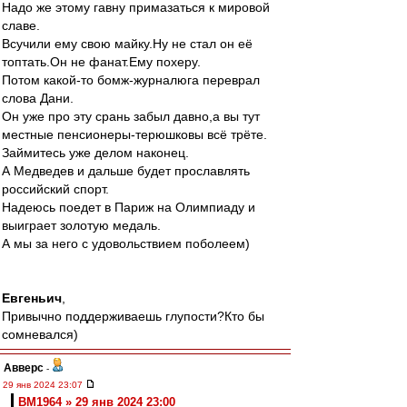
Надо же этому гавну примазаться к мировой
славе.
Всучили ему свою майку.Ну не стал он её
топтать.Он не фанат.Ему похеру.
Потом какой-то бомж-журналюга переврал
слова Дани.
Он уже про эту срань забыл давно,а вы тут
местные пенсионеры-терюшковы всё трёте.
Займитесь уже делом наконец.
А Медведев и дальше будет прославлять
российский спорт.
Надеюсь поедет в Париж на Олимпиаду и
выиграет золотую медаль.
А мы за него с удовольствием поболеем)
Евгеньич
,
Привычно поддерживаешь глупости?Кто бы
сомневался)
Авверс
-
29 янв 2024 23:07
BM1964 » 29 янв 2024 23:00