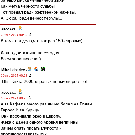
За евро миска чечевичной жижи,
Как метка чёрности судьбы;
Тот предал ради жертвенной наживы,
А "Зюба" ради вечности хулы...
авоська
-
30 янв 2024 00:32
В том-то и дело,что как раз 150-евровых)
Ладно,достаточно на сегодня.
Всем хороших снов)
Mike Lebedev
-
30 янв 2024 00:28
"ВВ - Книга 2000-евровых пенсионеров" :lol:
авоська
-
30 янв 2024 00:23
А за Кафеля много раз лично болел на Ролан
Гаррос.И за Курицу.
Они пробивали окно в Европу.
Жека с Даней одного уровня величины.
Зачем опять писать глупости и
противопоставлять их?