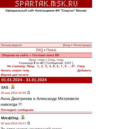
Официальный сайт болельщиков ФК "Спартак" Москва
Полная версия
Вход
•
Регистрация
FAQ
•
Поиск
Общение на сайте
Гостевая книга ВВ
»
Пред. тема
|
След. тема
Страница
5
из
47
[ Сообщений: 2337 ]
На страницу
Пред.
1
,
2
,
3
,
4
,
5
,
6
,
7
,
8
...
47
След.
Начать новую тему
Добавить
Версия для печати
01.01.2024 - 31.01.2024
SAS
-
30 янв 2024 00:56
Анна Дмитриева и Александр Метревели
навсегда !!!
Последнее сообщение
МосфОлд
-
30 янв 2024 00:47