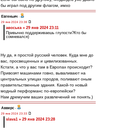
бы играл под другим флагом, имхо
Евгеньич
-
29 янв 2024 23:38
авоська » 29 янв 2024 23:11
Привычно поддерживаешь глупости?Кто бы
сомневался)
Ну да, я простой русский человек. Куда мне до
вас, просвещенных и цивилизованных.
Кстати, а что у вас там в Европах происходит?
Привозят машинами говно, вываливают на
центральных улицах городов, поливают оным
правительственные здания. Какой-то новый
модный перформанс по-европейски?
Нам дремучим ваших развлечений не понять.)
Авверс
-
29 янв 2024 23:33
slava1 » 29 янв 2024 23:28