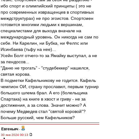
ибо спорт и олимпийский принципы ( это не
про современных извращенцев в спортивных
междструктурах) не про эгоистов. Спортсмен
готовится многими людьми к вершинам,
специалистами для выхода вначале на
международный уровень. Он никогда не сам по
себе. Ни Карелин, ни Бубка, ни Фелпс или
Исинбаева (тьфу на нее)...
Усейн Болт отчего-то за Ямайку выступал, а не
за пендосов...
"Даню не трогать" - "студебеккер" нашелся,
святая корова.
В подметки Кафельникову не годится. Кафель
чемпион ОИ, страну прославил, первым турнир
большого шлема брал. А его (болельщика
Спартака) на книге в хвост и гриву - не за
достижения, а за слова. Значит можно? А
почему Медведев стал "святой коровой"?
Больше русский, чем Кафельников?
Евгеньич
-
30 янв 2024 00:13