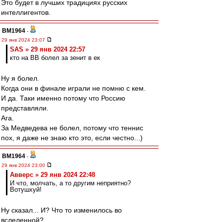
Это будет в лучших традициях русских
интеллигентов.
BM1964
-
29 янв 2024 23:07
SAS » 29 янв 2024 22:57
кто на ВВ болел за зенит в ек
Ну я болел.
Когда они в финале играли не помню с кем.
И да. Таки именно потому что Россию
представляли.
Ага.
За Медведева не болел, потому что теннис
пох, я даже не знаю кто это, если честно...)
BM1964
-
29 янв 2024 23:00
Авверс » 29 янв 2024 22:48
И что, молчать, а то другим неприятно?
Вотушхуй!
Ну сказал... И? Что то изменилось во
вслеленной?