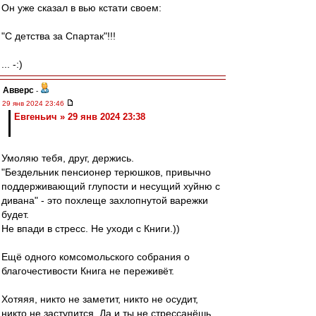
Он уже сказал в вью кстати своем:
"С детства за Спартак"!!!
... -:)
Авверс
-
29 янв 2024 23:46
Евгеньич » 29 янв 2024 23:38
Умоляю тебя, друг, держись.
"Бездельник пенсионер терюшков, привычно
поддерживающий глупости и несущий хуйню с
дивана" - это похлеще захлопнутой варежки
будет.
Не впади в стресс. Не уходи с Книги.))
Ещё одного комсомольского собрания о
благочестивости Книга не переживёт.
Хотяяя, никто не заметит, никто не осудит,
никто не заступится. Да и ты не стрессанёшь,