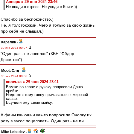
Авверс » 29 янв 2024 23:46
Не впади в стресс. Не уходи с Книги.))
Спасибо за беспокойство.)
Не, я толстокожий. Чего я только за свою жизнь
про себя не слышал.)
Карелин
-
30 янв 2024 00:07
"Один раз - не ловелас" (КВН "Фёдор
Двинятин")
МосфОлд
-
30 янв 2024 00:06
авоська » 29 янв 2024 23:11
Бамжи во главе с рукаку попросили Даню
прийти.
Надо же этому гавну примазаться к мировой
славе.
Всучили ему свою майку.
А фаны канюшни как-то попросили Онопку их
розу в засос поцеловать. Один раз - не пи...
Mike Lebedev
-