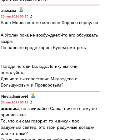
авоська
-
30 янв 2024 00:15
Ваня Морозов тоже молодец.Хорошо вернулся.
А Уголек пока не возбуждает.Что его обсуждать
зазря.
По нарезке вроде хорош.Будем смотреть.
Погоди погоди Володь.Логику включи
пожалуйста.
Для чего ты сопоставил Медведева с
Большуновым и Проворовым?
Nevladimirovi4
-
30 янв 2024 00:13
авоська
, не завирайся Саша, ничего я ему не
приписывал....
То, что он сам говорит, то и вижу - про
радужный свитер, это твои радужные догадки
или хотелки?
Тезис: спортсмен сам за себя не разделяю -