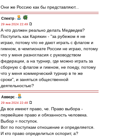
Они же Россию как бы представляют...
Спектр
-
29 янв 2024 22:49
А что должен реально делать Медведев?
Поступить как Карякин - "за рубежом я не
играю, потому что не дают играть с флагом и
гимном, в чемпионате России не играю, потому
что у меня разногласия с руководством
федерации, а на турнир, где можно играть за
сборную с флагом и гимном, не поеду, потому
что у меня коммерческий турнир в те же
сроки", и заняться общественной
деятельностью?
Авверс
-
29 янв 2024 22:48
Да все имеют право, че. Право выбора -
первейшее право и обязанность человека.
Выбор = поступок.
Вот по поступкам отношение и определяется.
И кто право определиться оспорит, а?