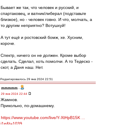
Бывает же так, что человек и русский, и
спартаковец, и ватник/либерал (подставьте
близкое), но - человек говно. И что, молчать, а
то другим неприятно? Вотушхуй!
А тут ещё и ростовский бомж, хе. Хусним,
короче.
Спектр, ничего он не должен. Кроме выбор
сделать. Сделал, хоть помолчи. А то Тедеско -
скот, а Даня наш. Нет.
Редактировалось 29 янв 2024 22:51
mmmmm
-
29 янв 2024 22:44
Жамнов.
Прикольно, по-домашнему.
https://www.youtube.com/live/Y-XtHpB15K ...
i1e&t=1039