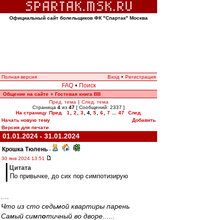
Официальный сайт болельщиков ФК "Спартак" Москва
Полная версия
Вход
•
Регистрация
FAQ
•
Поиск
Общение на сайте
Гостевая книга ВВ
»
Пред. тема
|
След. тема
Страница
4
из
47
[ Сообщений: 2337 ]
На страницу
Пред.
1
,
2
,
3
,
4
,
5
,
6
,
7
...
47
След.
Начать новую тему
Добавить
Версия для печати
01.01.2024 - 31.01.2024
Крошка Тюлень
-
30 янв 2024 13:51
Цитата
По привычке, до сих пор симпотизирую
....
Что из сто седьмой квартиры парень
Самый симп
о
тичный во дворе
......