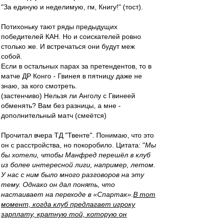
"За единую и неделимую, гм, Книгу!" (тост).
Потихоньку тают ряды предыдущих
победителей КАН. Но и соискателей ровно
столько же. И встречаться они будут меж
собой.
Если в остальных парах за претендентов, то в
матче ДР Конго - Гвинея в пятницу даже не
знаю, за кого смотреть.
(застенчиво) Нельзя ли Анголу с Гвинеей
обменять? Вам без разницы, а мне -
дополнительный матч (смеётся)
Прочитал вчера ТД "Твенте". Понимаю, что это
он с расстройства, но покоробило. Цитата: "
Мы
бы хотели, чтобы Манфред перешёл в клуб
из более интересной лиги, например, летом.
У нас с ним было много разговоров на эту
тему. Однако он дал понять, что
настаивает на переходе в «Спартак».
В тот
момент, когда клуб предлагает игроку
зарплату, кратную той, которую он