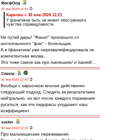
МосфОлд
-
30 янв 2024 12:51
Карелин » 30 янв 2024 12:21
У фанатиков быть не может обострённого
чувства справедливости.
Не путай дары! "Фанат" произошло от
англоязычного "фэн" - болельщик.
А в /фанатика/ уже переквалифицировала не
компетентная молва...
Это тоже самое как про /канюшню/ и /каней/...
Спектр
-
30 янв 2024 12:40
Вообще с евроочком вполне действенен
следующий подход. Следить за результатами
нейтрально, но вот после каждого поражения
ругаться, как эти пидорасы ухудшают наш
коэффициент.
suslov
-
30 янв 2024 12:32
Про мальчишеские переживания.