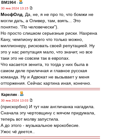
BM1964
-
30 янв 2024 13:15
МосфОлд
, Да, не, я не про то, что бомжи не
могли дать, а Оливер, там, взять... Это
понятно. "По человечески").
Но просто слишком серьезные риски. Нахрена
Кану, чемпиону всего что только можно,
миллионеру, рисковать своей репутацией. Ну
это у нас репутация мало, что значит, но все
таки это не совсем так в европах.
Что касается зенита, то тогда у них была в
самом деле приличная и главное русская
команда. Ну и Адвокат не вызывает у меня
отторжения. Сейчас картина иная, конечно.
Карелин
-
30 янв 2024 13:03
(прискорбно) И тут нам англичанка нагадила.
Сначала эту чертовщину с мячом придумала,
теперь вот молву запустила.
А до этого - музыкальное мрокобесие.
Ужос чё деется..