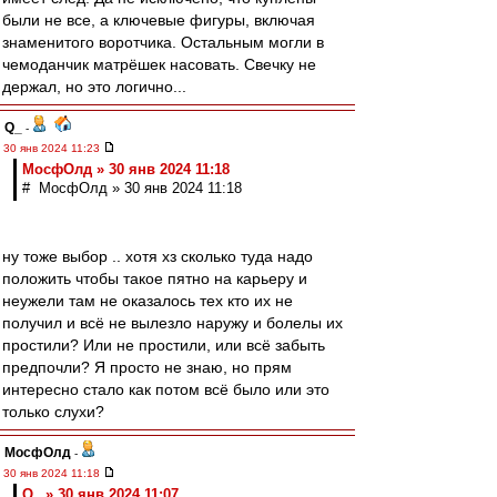
были не все, а ключевые фигуры, включая
знаменитого воротчика. Остальным могли в
чемоданчик матрёшек насовать. Свечку не
держал, но это логично...
Q_
-
30 янв 2024 11:23
МосфОлд » 30 янв 2024 11:18
# МосфОлд » 30 янв 2024 11:18
ну тоже выбор .. хотя хз сколько туда надо
положить чтобы такое пятно на карьеру и
неужели там не оказалось тех кто их не
получил и всё не вылезло наружу и болелы их
простили? Или не простили, или всё забыть
предпочли? Я просто не знаю, но прям
интересно стало как потом всё было или это
только слухи?
МосфОлд
-
30 янв 2024 11:18
Q_ » 30 янв 2024 11:07