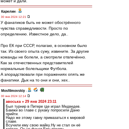
может и дали.
Карелин
-
30 янв 2024 12:21
У фанатиков быть не может обострённого
чувства справедливости. Просто по
определению. Известное дело, да..
Про ЕК при СССР, полагаю, в основном было
так. Из своего опыта сужу, извините. За другие
команды не болели, а смотрели отвлечённо.
Как за отечественных представителей
нормальные болельщики Футбола.
А злорадствовали при поражениях опять же
фанатики. Дык на то они и они, хех..
Mosfilmovskiy
-
30 янв 2024 12:14
авоська » 29 янв 2024 23:11
Был турнир в Питере где играл Медведев.
Бамжи во главе с рукаку попросили Даню
прийти.
Надо же этому гавну примазаться к мировой
славе.
Всучили ему свою майку.Ну не стал он её
топтать.Он не фанат.Ему похеру.