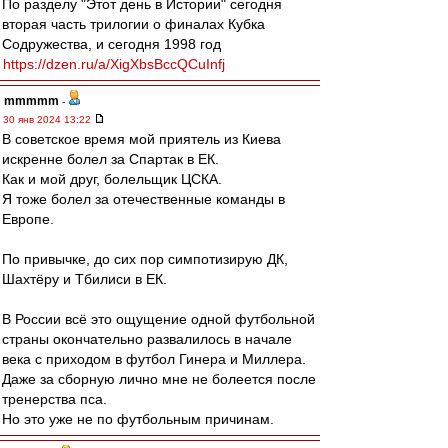
По разделу "Этот день в Истории" сегодня
вторая часть трилогии о финалах Кубка
Содружества, и сегодня 1998 год
https://dzen.ru/a/XigXbsBccQCuInfj
mmmmm
-
30 янв 2024 13:22
В советское время мой приятель из Киева
искренне болел за Спартак в ЕК.
Как и мой друг, болельщик ЦСКА.
Я тоже болел за отечественные команды в
Европе.
По привычке, до сих пор симпотизирую ДК,
Шахтёру и Тбилиси в ЕК.
В России всё это ощущение одной футбольной
страны окончательно развалилось в начале
века с приходом в футбол Гинера и Миллера.
Даже за сборную лично мне не болеется после
тренерства пса.
Но это уже не по футбольным причинам.