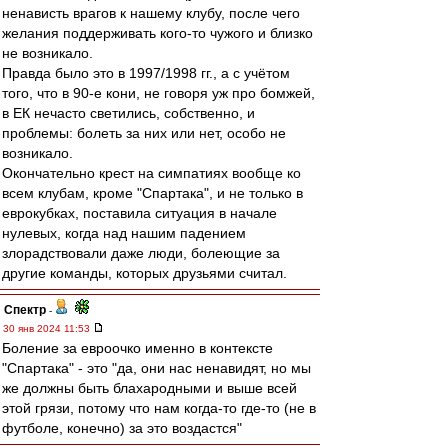
ненависть врагов к нашему клубу, после чего
желания поддерживать кого-то чужого и близко
не возникало.
Правда было это в 1997/1998 гг., а с учётом
того, что в 90-е кони, не говоря уж про бомжей,
в ЕК нечасто светились, собственно, и
проблемы: болеть за них или нет, особо не
возникало.
Окончательно крест на симпатиях вообще ко
всем клубам, кроме "Спартака", и не только в
еврокубках, поставила ситуация в начале
нулевых, когда над нашим падением
злорадствовали даже люди, болеющие за
другие команды, которых друзьями считал.
Спектр
-
30 янв 2024 11:53
Боление за евроочко именно в контексте
"Спартака" - это "да, они нас ненавидят, но мы
же должны быть блахародными и выше всей
этой грязи, потому что нам когда-то где-то (не в
футболе, конечно) за это воздастся"