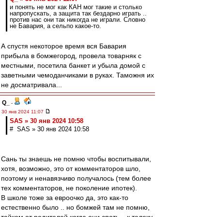
и понять не мог как КАН мог такие и столько
напропускать, а защита так бездарно играть ..
против нас они так никогда не играли. Словно
не Бавария, а сельпо какое-то.
А спустя некоторое время вся Бавария
прибыла в бомжегород, провела товарняк с
местными, посетила банкет и убыла домой с
заветными чемоданчиками в руках. Таможня их
не досматривала...
Q_
-
30 янв 2024 11:07
SAS » 30 янв 2024 10:58
# SAS » 30 янв 2024 10:58
Сань ты знаешь не помню чтобы воспитывали,
хотя, возможно, это от комментаторов шло,
поэтому и ненавязчиво получалось (тем более
тех комментаторов, не поколение ипотек).
В школе тоже за евроочко да, это как-то
естественно было .. но бомжей там не помню,