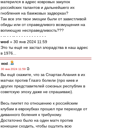
матерился в адрес ковровых закупок
российских талантов и дальнейшего их
гнобления на бамжовых задворках?
Так все эти твои эмоции были от завистливой
обиды или от справедливого возмущения на
вопиющую несправедливость???
- -- - - -- - - - - - - - - - - - -
wod
» 30 янв 2024 11:59
Это ты ещё не застал злорадства в наш адрес
в 1976...
wod
-
30 янв 2024 11:59
Вы ещё скажите, что за Спартак-Алания в их
матчах против Глазго болели (про киев и
других представителей союзных республик в
советскую эпоху даже не спрашиваю).
Весь пиитет по отношению к российским
клубам в еврокубках прошел при переходе от
диванного боления к трибуному.
Достаточно было на один матч против
конюшни сходить, чтобы ощутить всю