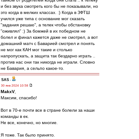
тайком от родителей когда они спать .. к телеку
и без звука смотреть кого бы не показывали, но
это когда в мелких классах. :) Когда в ЗФТШ
учился уже типа с основание мог сказать
"задания решаю", а телек чтобы обстановку
"оживлял" :) За бомжей в их победном не
болел и финал кажется даже не смотрел, а вот
домашний матч с Баварией смотрел и понять
не мог как КАН мог такие и столько
напропускать, а защита так бездарно играть ..
против нас они так никогда не играли. Словно
не Бавария, а сельпо какое-то.
SAS
-
30 янв 2024 10:58
MakxV
,
Максим, спасибо!
Вот в 70-е почти все в стране болели за наши
команды в ек.
Не все, конечно, но многие.
Я тоже. Так было принято.