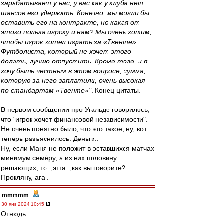
зарабатывает у нас, у вас как у клуба нет
шансов его удержать.
Конечно, мы могли бы
оставить его на контракте, но какая от
этого польза игроку и нам? Мы очень хотим,
чтобы игрок хотел играть за «Твенте».
Футболиста, который не хочет этого
делать, лучше отпустить. Кроме того, и я
хочу быть честным в этом вопросе, сумма,
которую за него заплатили, очень высокая
по стандартам «Твенте»"
. Конец цитаты.
В первом сообщении про Угальде говорилось,
что "игрок хочет финансовой независимости".
Не очень понятно было, что это такое, ну, вот
теперь разъяснилось. Деньги..
Ну, если Маня не положит в оставшихся матчах
минимум семёру, а из них половину
решающих, то..,этта..,как вы говорите?
Прокляну, ага..
mmmmm
-
30 янв 2024 10:45
Отнюдь.