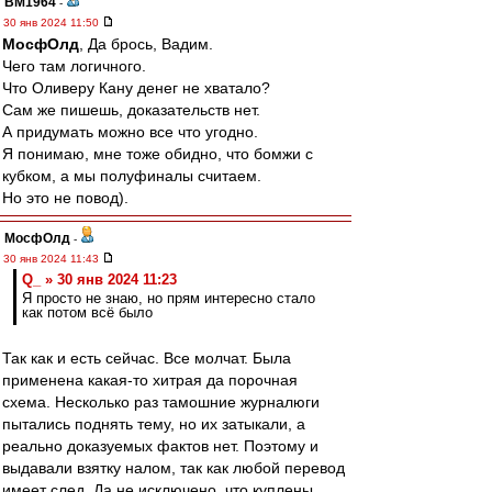
BM1964
-
30 янв 2024 11:50
МосфОлд
, Да брось, Вадим.
Чего там логичного.
Что Оливеру Кану денег не хватало?
Сам же пишешь, доказательств нет.
А придумать можно все что угодно.
Я понимаю, мне тоже обидно, что бомжи с
кубком, а мы полуфиналы считаем.
Но это не повод).
МосфОлд
-
30 янв 2024 11:43
Q_ » 30 янв 2024 11:23
Я просто не знаю, но прям интересно стало
как потом всё было
Так как и есть сейчас. Все молчат. Была
применена какая-то хитрая да порочная
схема. Несколько раз тамошние журналюги
пытались поднять тему, но их затыкали, а
реально доказуемых фактов нет. Поэтому и
выдавали взятку налом, так как любой перевод
имеет след. Да не исключено, что куплены