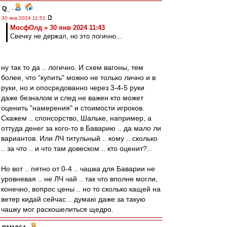
Q_
-
30 янв 2024 11:51
МосфОлд » 30 янв 2024 11:43
Свечку не держал, но это логично...
ну так то да .. логично. И схем вагоны, тем
более, что "купить" можно не только лично и в
руки, но и опосредованно через 3-4-5 руки
даже безналом и след не важен кто может
оценить "намерения" и стоимости игроков.
Скажем .. спонсорство, Шальке, например, а
оттуда денег за кого-то в Баварию .. да мало ли
вариантов. Или ЛЧ титульный .. кому .. сколько
.. за что .. и что там довеском .. кто оценит?..
Но вот .. пятно от 0-4 .. чашка для Баварии не
уровневая .. не ЛЧ чай .. так что вполне могли,
конечно, вопрос цены .. но то сколько кащей на
ветер кидай сейчас .. думаю даже за такую
чашку мог раскошелиться щедро.