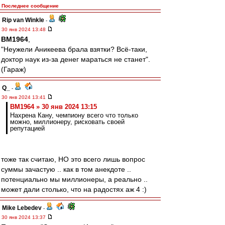
Последнее сообщение
Rip van Winkle
-
30 янв 2024 13:48
BM1964
,
"Неужели Аникеева брала взятки? Всё-таки,
доктор наук из-за денег мараться не станет".
(Гараж)
Q_
-
30 янв 2024 13:41
BM1964 » 30 янв 2024 13:15
Нахрена Кану, чемпиону всего что только
можно, миллионеру, рисковать своей
репутацией
тоже так считаю, НО это всего лишь вопрос
суммы зачастую .. как в том анекдоте ..
потенциально мы миллионеры, а реально ..
может дали столько, что на радостях аж 4 :)
Mike Lebedev
-
30 янв 2024 13:37