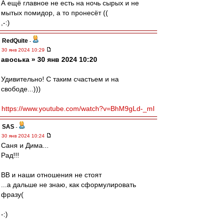
А ещё главное не есть на ночь сырых и не
мытых помидор, а то пронесёт ((
,-:)
RedQuite
-
30 янв 2024 10:29
авоська » 30 янв 2024 10:20
Удивительно! С таким счастьем и на
свободе...)))
https://www.youtube.com/watch?v=BhM9gLd-_mI
SAS
-
30 янв 2024 10:24
Саня и Дима...
Рад!!!
ВВ и наши отношения не стоят
...а дальше не знаю, как сформулировать
фразу(
-:)