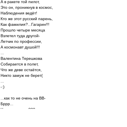
А в ракете той пилот,
Это он, проникнув в космос,
Наблюдения ведёт!
Кто же этот русский парень,
Как фамилия?...Гагарин!!!
Прошло четыре месяца
Взлетел туда другой-
Летчик по профессии,
А космонавт душой!!!
...
Валентина Терешкова
Собирается в полет,
Что же деве остаётся,
Никто замуж не берет(
...
-:)
...как то не очень на ВВ-
Бррр...
Чего делите то???
...
terpila
-