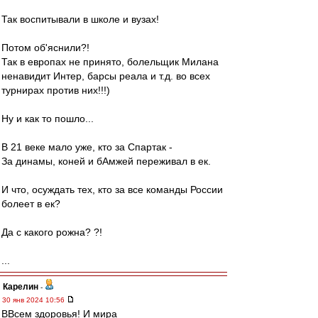
Так воспитывали в школе и вузах!
Потом об'яснили?!
Так в европах не принято, болельщик Милана
ненавидит Интер, барсы реала и т.д. во всех
турнирах против них!!!)
Ну и как то пошло...
В 21 веке мало уже, кто за Спартак -
За динамы, коней и бАмжей переживал в ек.
И что, осуждать тех, кто за все команды России
болеет в ек?
Да с какого рожна? ?!
...
Карелин
-
30 янв 2024 10:56
ВВсем здоровья! И мира