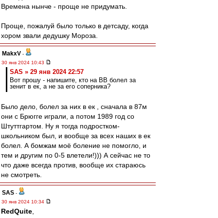
Времена нынче - проще не придумать.
Проще, пожалуй было только в детсаду, когда
хором звали дедушку Мороза.
MakxV
-
30 янв 2024 10:43
SAS » 29 янв 2024 22:57
Вот прошу - напишите, кто на ВВ болел за
зенит в ек, а не за его соперника?
Было дело, болел за них в ек , сначала в 87м
они с Брюгге играли, а потом 1989 год со
Штуттгартом. Ну я тогда подростком-
школьником был, и вообще за всех наших в ек
болел. А бомжам моё боление не помогло, и
тем и другим по 0-5 влетели!))) А сейчас не то
что даже всегда против, вообще их стараюсь
не смотреть.
SAS
-
30 янв 2024 10:34
RedQuite
,