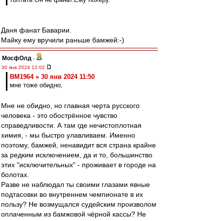
Даня фанат Баварии.
Майку ему вручили раньше бамжей:-)
МосфОлд
-
30 янв 2024 12:02
BM1964 » 30 янв 2024 11:50
мне тоже обидно,
Мне не обидно, но главная черта русского
человека - это обострённое чувство
справедливости. А там где нечистоплотная
химия, - мы быстро улавливаем. Именно
поэтому, бамжей, ненавидит вся страна крайне
за редким исключением, да и то, большинство
этих "исключительных" - проживает в городе на
болотах.
Разве не наблюдал ты своими глазами явные
подтасовки во внутреннем чемпионате в их
пользу? Не возмущался судейским произволом
оплаченным из бамжовой чёрной кассы? Не