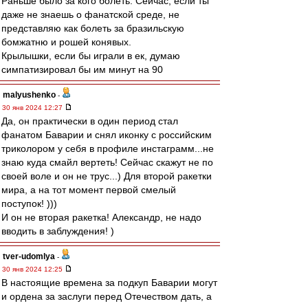
Раньше было за кого болеть. Сейчас, если ты
даже не знаешь о фанатской среде, не
представляю как болеть за бразильскую
бомжатню и рошей конявых.
Крылышки, если бы играли в ек, думаю
симпатизировал бы им минут на 90
malyushenko
-
30 янв 2024 12:27
Да, он практически в один период стал
фанатом Баварии и снял иконку с российским
триколором у себя в профиле инстаграмм...не
знаю куда смайл вертеть! Сейчас скажут не по
своей воле и он не трус...) Для второй ракетки
мира, а на тот момент первой смелый
поступок! )))
И он не вторая ракетка! Александр, не надо
вводить в заблуждения! )
tver-udomlya
-
30 янв 2024 12:25
В настоящие времена за подкуп Баварии могут
и ордена за заслуги перед Отечеством дать, а