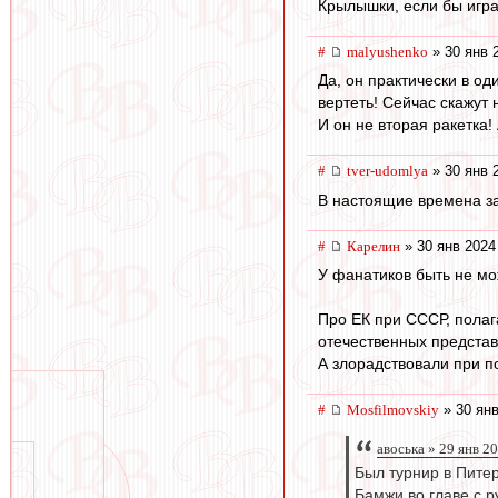
Крылышки, если бы игра
#
malyushenko
» 30 янв 
Да, он практически в о
вертеть! Сейчас скажут 
И он не вторая ракетка!
#
tver-udomlya
» 30 янв 
В настоящие времена за
#
Карелин
» 30 янв 2024
У фанатиков быть не мо
Про ЕК при СССР, полага
отечественных предста
А злорадствовали при по
#
Mosfilmovskiy
» 30 янв
авоська » 29 янв 2
Был турнир в Питер
Бамжи во главе с р