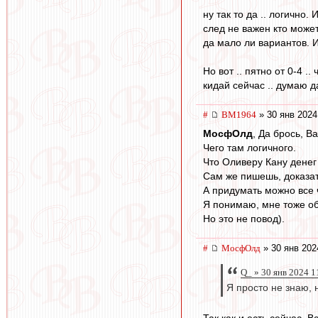
ну так то да .. логично
след не важен кто может
да мало ли вариантов. Ил
Но вот .. пятно от 0-4 .
кидай сейчас .. думаю 
#
BM1964
» 30 янв 2024
МосфОлд
, Да брось, В
Чего там логичного.
Что Оливеру Кану денег
Сам же пишешь, доказат
А придумать можно все 
Я понимаю, мне тоже об
Но это не повод).
#
МосфОлд
» 30 янв 202
Q_ » 30 янв 2024 1
Я просто не знаю, 