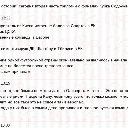
 Истории" сегодня вторая часть трилогии о финалах Кубка Содруже
 13:22
риятель из Киева искренне болел за Спартак в ЕК.
щик ЦСКА.
твенные команды в Европе.
р симпотизирую ДК, Шахтёру и Тбилиси в ЕК.
ние одной футбольной страны окончательно развалилось в начале 
мне не болеется после тренерства пса.
льным причинам.
 13:15
 про то, что бомжи не могли дать, а Оливер, там, взять... Это понятн
езные риски. Нахрена Кану, чемпиону всего что только можно, милл
ит, но все таки это не совсем так в европах.
 тогда у них была в самом деле приличная и главное русская коман
 13:03