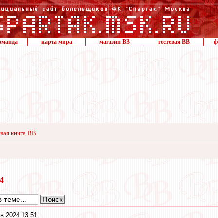
оманда
карта мира
магазин ВВ
гостевая ВВ
ф
вая книга ВВ
24
в 2024 13:51