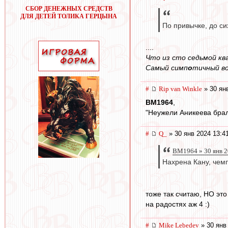
СБОР ДЕНЕЖНЫХ СРЕДСТВ
ДЛЯ ДЕТЕЙ ТОЛИКА ГЕРЦЫНА
По привычке, до с
....
Что из сто седьмой кв
Самый симп
о
тичный во
#
Rip van Winkle
» 30 ян
BM1964
,
"Неужели Аникеева брала
#
Q_
» 30 янв 2024 13:4
BM1964 » 30 янв 2
Нахрена Кану, чемп
тоже так считаю, НО это
на радостях аж 4 :)
#
Mike Lebedev
» 30 янв