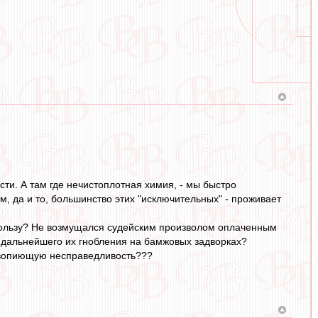
сти. А там где нечистоплотная химия, - мы быстро
, да и то, большинство этих "исключительных" - проживает
 пользу? Не возмущался судейским произволом оплаченным
и дальнейшего их гнобления на бамжовых задворках?
а вопиющую несправедливость???