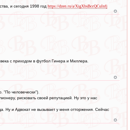
ства, и сегодня 1998 год
https://dzen.ru/a/XigXbsBccQCuInfj
века с приходом в футбол Гинера и Миллера.
о. "По человечески").
ионеру, рисковать своей репутацией. Ну это у нас
да. Ну и Адвокат не вызывает у меня отторжения. Сейчас