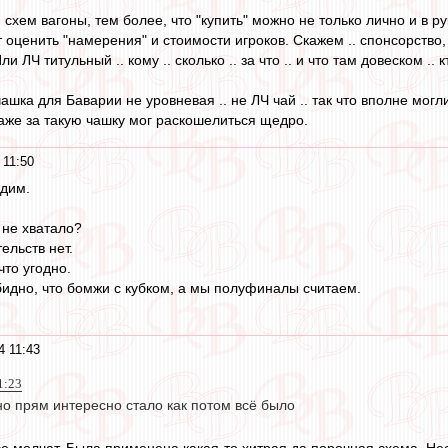
. И схем вагоны, тем более, что "купить" можно не только лично и в 
 оценить "намерения" и стоимости игроков. Скажем .. спонсорство, 
и ЛЧ титульный .. кому .. сколько .. за что .. и что там довеском .. к
. чашка для Баварии не уровневая .. не ЛЧ чай .. так что вполне мог
даже за такую чашку мог раскошелиться щедро.
 11:50
адим.
 не хватало?
ельств нет.
что угодно.
идно, что бомжи с кубком, а мы полуфиналы считаем.
4 11:43
1:23
но прям интересно стало как потом всё было