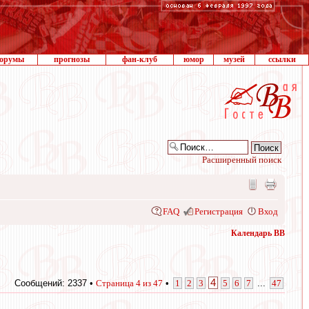
орумы
прогнозы
фан-клуб
юмор
музей
ссылки
Расширенный поиск
FAQ
Регистрация
Вход
Календарь ВВ
4
Сообщений: 2337 •
Страница
4
из
47
•
1
2
3
5
6
7
...
47