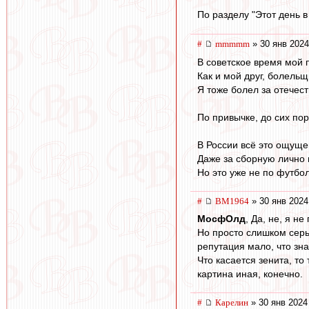
По разделу "Этот день в
#
mmmmm
» 30 янв 2024
В советское время мой п
Как и мой друг, болель
Я тоже болел за отечес
По привычке, до сих по
В России всё это ощуще
Даже за сборную лично 
Но это уже не по футбо
#
BM1964
» 30 янв 2024
МосфОлд
, Да, не, я не
Но просто слишком серь
репутация мало, что знач
Что касается зенита, то
картина иная, конечно.
#
Карелин
» 30 янв 2024