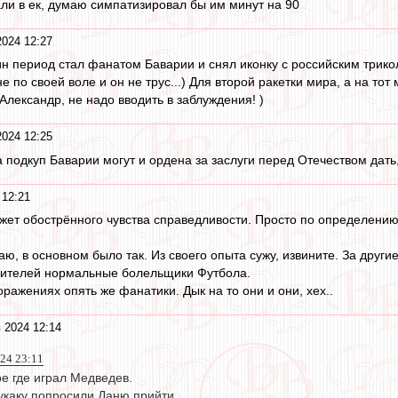
ли в ек, думаю симпатизировал бы им минут на 90
2024 12:27
дин период стал фанатом Баварии и снял иконку с российским трик
не по своей воле и он не трус...) Для второй ракетки мира, а на тот
 Александр, не надо вводить в заблуждения! )
2024 12:25
 подкуп Баварии могут и ордена за заслуги перед Отечеством дать,
 12:21
жет обострённого чувства справедливости. Просто по определению.
ю, в основном было так. Из своего опыта сужу, извините. За други
вителей нормальные болельщики Футбола.
ражениях опять же фанатики. Дык на то они и они, хех..
 2024 12:14
024 23:11
е где играл Медведев.
укаку попросили Даню прийти.