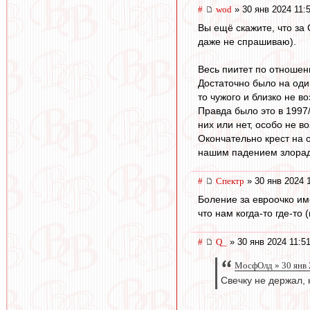
#
wod
» 30 янв 2024 11:
Вы ещё скажите, что за 
даже не спрашиваю).
Весь пиитет по отношен
Достаточно было на оди
то чужого и близко не во
Правда было это в 1997/1
них или нет, особо не в
Окончательно крест на с
нашим падением злорад
#
Спектр
» 30 янв 2024 
Боление за евроочко име
что нам когда-то где-то 
#
Q_
» 30 янв 2024 11:5
МосфОлд » 30 янв 
Свечку не держал, н