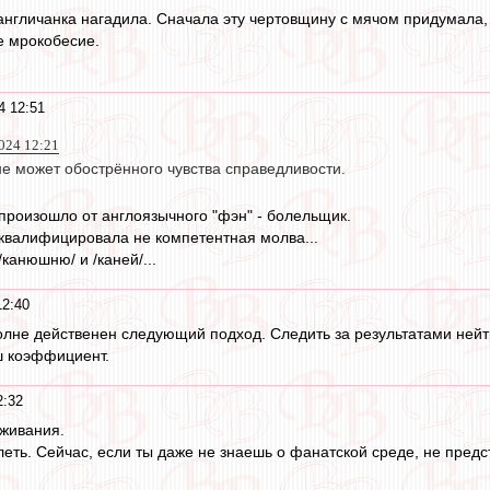
 англичанка нагадила. Сначала эту чертовщину с мячом придумала, 
е мрокобесие.
4 12:51
024 12:21
не может обострённого чувства справедливости.
 произошло от англоязычного "фэн" - болельщик.
еквалифицировала не компетентная молва...
/канюшню/ и /каней/...
12:40
лне действенен следующий подход. Следить за результатами нейтра
 коэффициент.
2:32
живания.
леть. Сейчас, если ты даже не знаешь о фанатской среде, не пред