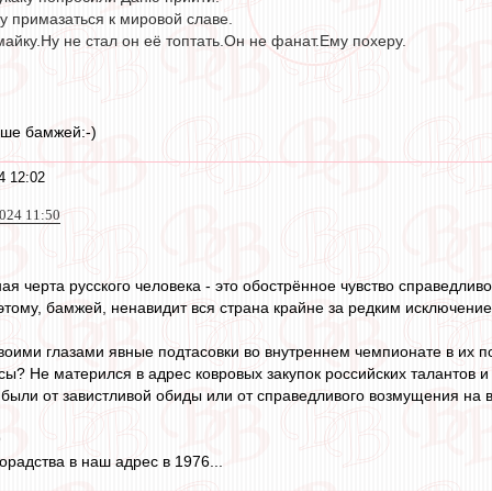
у примазаться к мировой славе.
айку.Ну не стал он её топтать.Он не фанат.Ему похеру.
ше бамжей:-)
4 12:02
024 11:50
ая черта русского человека - это обострённое чувство справедливо
тому, бамжей, ненавидит вся страна крайне за редким исключением
воими глазами явные подтасовки во внутреннем чемпионате в их
сы? Не матерился в адрес ковровых закупок российских талантов 
и были от завистливой обиды или от справедливого возмущения н
9
орадства в наш адрес в 1976...