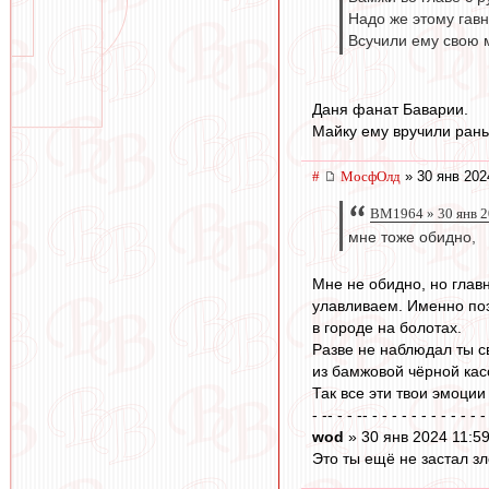
Надо же этому гавн
Всучили ему свою м
Даня фанат Баварии.
Майку ему вручили рань
#
МосфОлд
» 30 янв 202
BM1964 » 30 янв 2
мне тоже обидно,
Мне не обидно, но главн
улавливаем. Именно поэ
в городе на болотах.
Разве не наблюдал ты с
из бамжовой чёрной кас
Так все эти твои эмоци
- -- - - -- - - - - - - - - - - - -
wod
» 30 янв 2024 11:5
Это ты ещё не застал зл