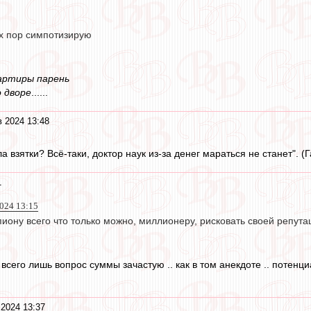
их пор симпотизирую
артиры парень
 дворе
......
в 2024 13:48
 взятки? Всё-таки, доктор наук из-за денег мараться не станет". (
1
024 13:15
иону всего что только можно, миллионеру, рисковать своей репута
 всего лишь вопрос суммы зачастую .. как в том анекдоте .. потенц
 2024 13:37