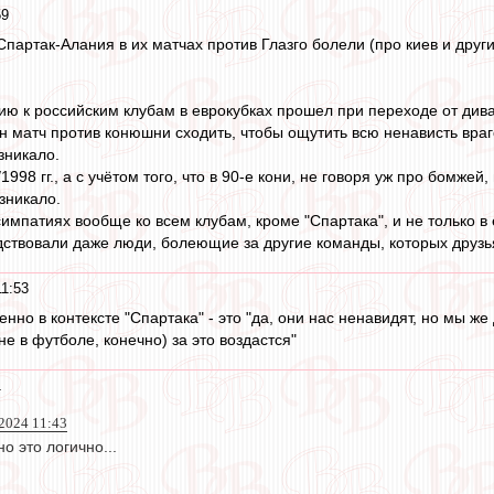
59
Спартак-Алания в их матчах против Глазго болели (про киев и дру
ию к российским клубам в еврокубках прошел при переходе от дива
н матч против конюшни сходить, чтобы ощутить всю ненависть враг
зникало.
998 гг., а с учётом того, что в 90-е кони, не говоря уж про бомжей
озникало.
импатиях вообще ко всем клубам, кроме "Спартака", и не только в 
ствовали даже люди, болеющие за другие команды, которых друзь
11:53
нно в контексте "Спартака" - это "да, они нас ненавидят, но мы 
(не в футболе, конечно) за это воздастся"
1
2024 11:43
о это логично...