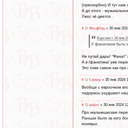
(прискорбно) И тут нам
А до этого - музыкально
Ужос чё деется..
#
МосфОлд
» 30 янв 202
Карелин » 30 янв 2
У фанатиков быть 
Не путай дары! "Фанат"
А в /фанатика/ уже пер
Это тоже самое как про 
#
Спектр
» 30 янв 2024 
Вообще с евроочком впо
пидорасы ухудшают наш
#
suslov
» 30 янв 2024 1
Про мальчишеские пере
Раньше было за кого бо
конявых.