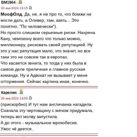
BM1964
-
30 янв 2024 13:15
МосфОлд
, Да, не, я не про то, что бомжи не
могли дать, а Оливер, там, взять... Это
понятно. "По человечески").
Но просто слишком серьезные риски. Нахрена
Кану, чемпиону всего что только можно,
миллионеру, рисковать своей репутацией. Ну
это у нас репутация мало, что значит, но все
таки это не совсем так в европах.
Что касается зенита, то тогда у них была в
самом деле приличная и главное русская
команда. Ну и Адвокат не вызывает у меня
отторжения. Сейчас картина иная, конечно.
Карелин
-
30 янв 2024 13:03
(прискорбно) И тут нам англичанка нагадила.
Сначала эту чертовщину с мячом придумала,
теперь вот молву запустила.
А до этого - музыкальное мрокобесие.
Ужос чё деется..