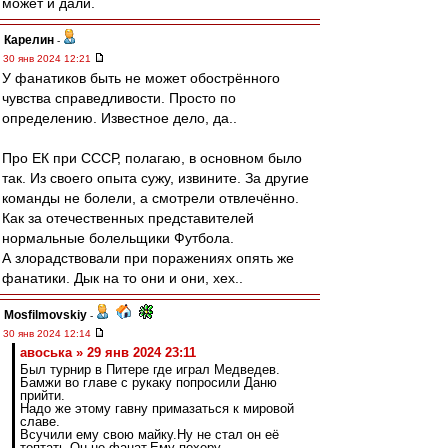
может и дали.
Карелин
-
30 янв 2024 12:21
У фанатиков быть не может обострённого
чувства справедливости. Просто по
определению. Известное дело, да..
Про ЕК при СССР, полагаю, в основном было
так. Из своего опыта сужу, извините. За другие
команды не болели, а смотрели отвлечённо.
Как за отечественных представителей
нормальные болельщики Футбола.
А злорадствовали при поражениях опять же
фанатики. Дык на то они и они, хех..
Mosfilmovskiy
-
30 янв 2024 12:14
авоська » 29 янв 2024 23:11
Был турнир в Питере где играл Медведев.
Бамжи во главе с рукаку попросили Даню
прийти.
Надо же этому гавну примазаться к мировой
славе.
Всучили ему свою майку.Ну не стал он её
топтать.Он не фанат.Ему похеру.