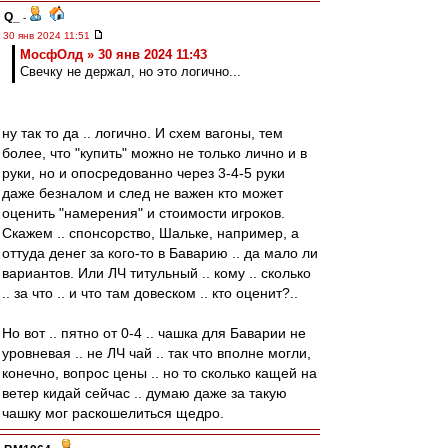
Q_
-
30 янв 2024 11:51
МосфОлд » 30 янв 2024 11:43
Свечку не держал, но это логично...
ну так то да .. логично. И схем вагоны, тем
более, что "купить" можно не только лично и в
руки, но и опосредованно через 3-4-5 руки
даже безналом и след не важен кто может
оценить "намерения" и стоимости игроков.
Скажем .. спонсорство, Шальке, например, а
оттуда денег за кого-то в Баварию .. да мало ли
вариантов. Или ЛЧ титульный .. кому .. сколько
.. за что .. и что там довеском .. кто оценит?..
Но вот .. пятно от 0-4 .. чашка для Баварии не
уровневая .. не ЛЧ чай .. так что вполне могли,
конечно, вопрос цены .. но то сколько кащей на
ветер кидай сейчас .. думаю даже за такую
чашку мог раскошелиться щедро.