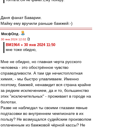
Даня фанат Баварии.
Майку ему вручили раньше бамжей:-)
МосфОлд
-
30 янв 2024 12:02
BM1964 » 30 янв 2024 11:50
мне тоже обидно,
Мне не обидно, но главная черта русского
человека - это обострённое чувство
справедливости. А там где нечистоплотная
химия, - мы быстро улавливаем. Именно
поэтому, бамжей, ненавидит вся страна крайне
за редким исключением, да и то, большинство
этих "исключительных" - проживает в городе на
болотах.
Разве не наблюдал ты своими глазами явные
подтасовки во внутреннем чемпионате в их
пользу? Не возмущался судейским произволом
оплаченным из бамжовой чёрной кассы? Не