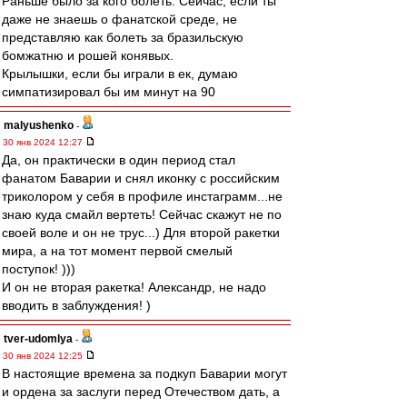
Раньше было за кого болеть. Сейчас, если ты
даже не знаешь о фанатской среде, не
представляю как болеть за бразильскую
бомжатню и рошей конявых.
Крылышки, если бы играли в ек, думаю
симпатизировал бы им минут на 90
malyushenko
-
30 янв 2024 12:27
Да, он практически в один период стал
фанатом Баварии и снял иконку с российским
триколором у себя в профиле инстаграмм...не
знаю куда смайл вертеть! Сейчас скажут не по
своей воле и он не трус...) Для второй ракетки
мира, а на тот момент первой смелый
поступок! )))
И он не вторая ракетка! Александр, не надо
вводить в заблуждения! )
tver-udomlya
-
30 янв 2024 12:25
В настоящие времена за подкуп Баварии могут
и ордена за заслуги перед Отечеством дать, а