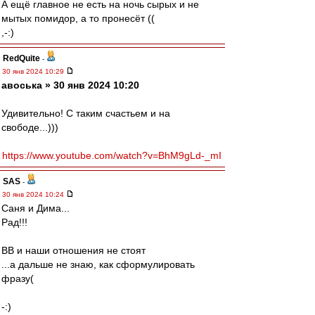
А ещё главное не есть на ночь сырых и не
мытых помидор, а то пронесёт ((
,-:)
RedQuite
-
30 янв 2024 10:29
авоська » 30 янв 2024 10:20
Удивительно! С таким счастьем и на
свободе...)))
https://www.youtube.com/watch?v=BhM9gLd-_mI
SAS
-
30 янв 2024 10:24
Саня и Дима...
Рад!!!
ВВ и наши отношения не стоят
...а дальше не знаю, как сформулировать
фразу(
-:)