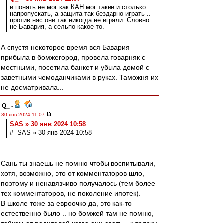
и понять не мог как КАН мог такие и столько
напропускать, а защита так бездарно играть ..
против нас они так никогда не играли. Словно
не Бавария, а сельпо какое-то.
А спустя некоторое время вся Бавария
прибыла в бомжегород, провела товарняк с
местными, посетила банкет и убыла домой с
заветными чемоданчиками в руках. Таможня их
не досматривала...
Q_
-
30 янв 2024 11:07
SAS » 30 янв 2024 10:58
# SAS » 30 янв 2024 10:58
Сань ты знаешь не помню чтобы воспитывали,
хотя, возможно, это от комментаторов шло,
поэтому и ненавязчиво получалось (тем более
тех комментаторов, не поколение ипотек).
В школе тоже за евроочко да, это как-то
естественно было .. но бомжей там не помню,