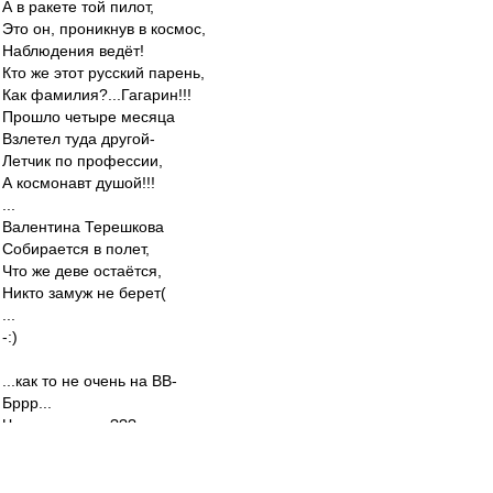
А в ракете той пилот,
Это он, проникнув в космос,
Наблюдения ведёт!
Кто же этот русский парень,
Как фамилия?...Гагарин!!!
Прошло четыре месяца
Взлетел туда другой-
Летчик по профессии,
А космонавт душой!!!
...
Валентина Терешкова
Собирается в полет,
Что же деве остаётся,
Никто замуж не берет(
...
-:)
...как то не очень на ВВ-
Бррр...
Чего делите то???
...
terpila
-