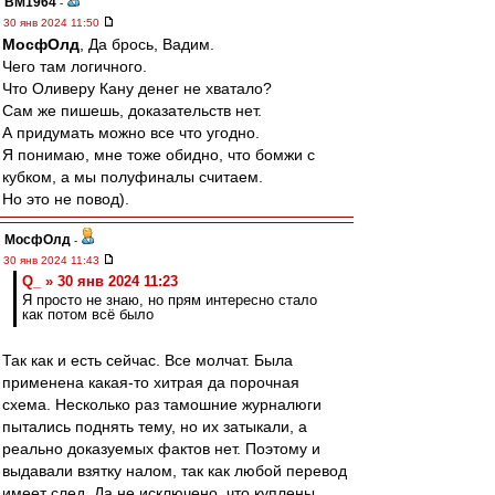
BM1964
-
30 янв 2024 11:50
МосфОлд
, Да брось, Вадим.
Чего там логичного.
Что Оливеру Кану денег не хватало?
Сам же пишешь, доказательств нет.
А придумать можно все что угодно.
Я понимаю, мне тоже обидно, что бомжи с
кубком, а мы полуфиналы считаем.
Но это не повод).
МосфОлд
-
30 янв 2024 11:43
Q_ » 30 янв 2024 11:23
Я просто не знаю, но прям интересно стало
как потом всё было
Так как и есть сейчас. Все молчат. Была
применена какая-то хитрая да порочная
схема. Несколько раз тамошние журналюги
пытались поднять тему, но их затыкали, а
реально доказуемых фактов нет. Поэтому и
выдавали взятку налом, так как любой перевод
имеет след. Да не исключено, что куплены