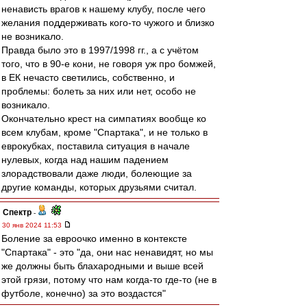
ненависть врагов к нашему клубу, после чего
желания поддерживать кого-то чужого и близко
не возникало.
Правда было это в 1997/1998 гг., а с учётом
того, что в 90-е кони, не говоря уж про бомжей,
в ЕК нечасто светились, собственно, и
проблемы: болеть за них или нет, особо не
возникало.
Окончательно крест на симпатиях вообще ко
всем клубам, кроме "Спартака", и не только в
еврокубках, поставила ситуация в начале
нулевых, когда над нашим падением
злорадствовали даже люди, болеющие за
другие команды, которых друзьями считал.
Спектр
-
30 янв 2024 11:53
Боление за евроочко именно в контексте
"Спартака" - это "да, они нас ненавидят, но мы
же должны быть блахародными и выше всей
этой грязи, потому что нам когда-то где-то (не в
футболе, конечно) за это воздастся"