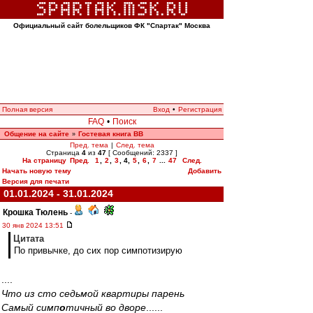
Официальный сайт болельщиков ФК "Спартак" Москва
Полная версия
Вход
•
Регистрация
FAQ
•
Поиск
Общение на сайте
Гостевая книга ВВ
»
Пред. тема
|
След. тема
Страница
4
из
47
[ Сообщений: 2337 ]
На страницу
Пред.
1
,
2
,
3
,
4
,
5
,
6
,
7
...
47
След.
Начать новую тему
Добавить
Версия для печати
01.01.2024 - 31.01.2024
Крошка Тюлень
-
30 янв 2024 13:51
Цитата
По привычке, до сих пор симпотизирую
....
Что из сто седьмой квартиры парень
Самый симп
о
тичный во дворе
......