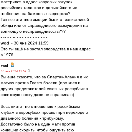
матерился в адрес ковровых закупок
российских талантов и дальнейшего их
гнобления на бамжовых задворках?
Так все эти твои эмоции были от завистливой
обиды или от справедливого возмущения на
вопиющую несправедливость???
- -- - - -- - - - - - - - - - - - -
wod
» 30 янв 2024 11:59
Это ты ещё не застал злорадства в наш адрес
в 1976...
wod
-
30 янв 2024 11:59
Вы ещё скажите, что за Спартак-Алания в их
матчах против Глазго болели (про киев и
других представителей союзных республик в
советскую эпоху даже не спрашиваю).
Весь пиитет по отношению к российским
клубам в еврокубках прошел при переходе от
диванного боления к трибуному.
Достаточно было на один матч против
конюшни сходить, чтобы ощутить всю