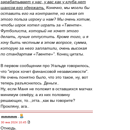
зарабатывает у нас, у вас как у клуба нет
шансов его удержать.
Конечно, мы могли бы
оставить его на контракте, но какая от
этого польза игроку и нам? Мы очень хотим,
чтобы игрок хотел играть за «Твенте».
Футболиста, который не хочет этого
делать, лучше отпустить. Кроме того, и я
хочу быть честным в этом вопросе, сумма,
которую за него заплатили, очень высокая
по стандартам «Твенте»"
. Конец цитаты.
В первом сообщении про Угальде говорилось,
что "игрок хочет финансовой независимости".
Не очень понятно было, что это такое, ну, вот
теперь разъяснилось. Деньги..
Ну, если Маня не положит в оставшихся матчах
минимум семёру, а из них половину
решающих, то..,этта..,как вы говорите?
Прокляну, ага..
mmmmm
-
30 янв 2024 10:45
Отнюдь.