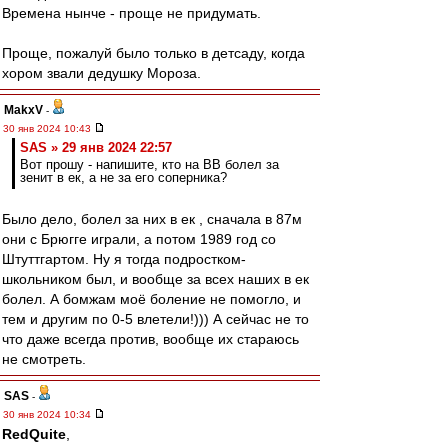
Времена нынче - проще не придумать.
Проще, пожалуй было только в детсаду, когда
хором звали дедушку Мороза.
MakxV
-
30 янв 2024 10:43
SAS » 29 янв 2024 22:57
Вот прошу - напишите, кто на ВВ болел за
зенит в ек, а не за его соперника?
Было дело, болел за них в ек , сначала в 87м
они с Брюгге играли, а потом 1989 год со
Штуттгартом. Ну я тогда подростком-
школьником был, и вообще за всех наших в ек
болел. А бомжам моё боление не помогло, и
тем и другим по 0-5 влетели!))) А сейчас не то
что даже всегда против, вообще их стараюсь
не смотреть.
SAS
-
30 янв 2024 10:34
RedQuite
,