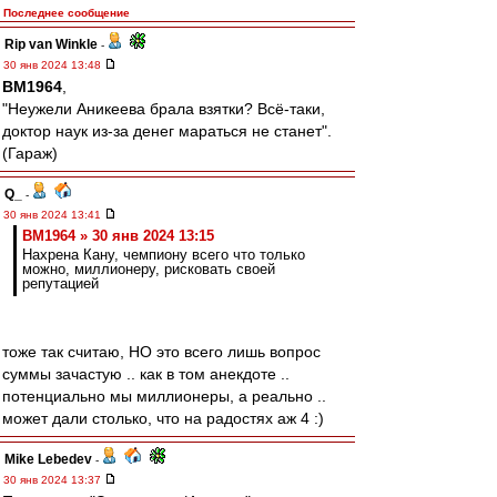
Последнее сообщение
Rip van Winkle
-
30 янв 2024 13:48
BM1964
,
"Неужели Аникеева брала взятки? Всё-таки,
доктор наук из-за денег мараться не станет".
(Гараж)
Q_
-
30 янв 2024 13:41
BM1964 » 30 янв 2024 13:15
Нахрена Кану, чемпиону всего что только
можно, миллионеру, рисковать своей
репутацией
тоже так считаю, НО это всего лишь вопрос
суммы зачастую .. как в том анекдоте ..
потенциально мы миллионеры, а реально ..
может дали столько, что на радостях аж 4 :)
Mike Lebedev
-
30 янв 2024 13:37