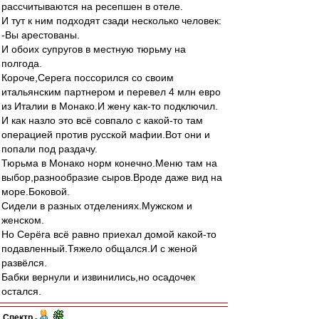
рассчитываются на ресепшен в отеле.
И тут к ним подходят сзади несколько человек:
-Вы арестованы.
И обоих супругов в местную тюрьму на
полгода.
Короче,Серега поссорился со своим
итальянским партнером и перевел 4 млн евро
из Италии в Монако.И жену как-то подключил.
И как назло это всё совпало с какой-то там
операцией против русской мафии.Вот они и
попали под раздачу.
Тюрьма в Монако норм конечно.Меню там на
выбор,разнообразие сыров.Вроде даже вид на
море.Боковой.
Сидели в разных отделениях.Мужском и
женском.
Но Серёга всё равно приехал домой какой-то
подавленный.Тяжело общался.И с женой
развёлся.
Бабки вернули и извинились,но осадочек
остался.
Спектр
-