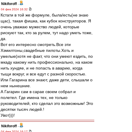
Nikiforoff
-
04 фев 2024 16:32
Кстати в той же формуле, была/есть(не знаю
щас), такая фишка, как кубок конструкторов. Я
очень уважаю мужество людей, которые
рискуют так, кто за рулем, тут надо уметь тоже,
да.
Вот его интересно смотреть.Все эти
Хэмилтоны,свадебные пилоты.Хоть и
умелые(хотя не факт, что они умеют ездить, по
мкаду какому нить профессионально, на каком
нить хундяе, и не попасть в аварию, когда
тыщи вокруг, и все едут с разной скоростью.
Или Гагарина все знают, даже дети, слышали о
нем нынешние.
А Гагарин сам в сарае своем собрал и
полетел. Где имена тех, не только
руководителей, кто сделал это возможным! Это
десятки тысяч людей.!
Увот)))!
Nikiforoff
-
04 фев 2024 16:17