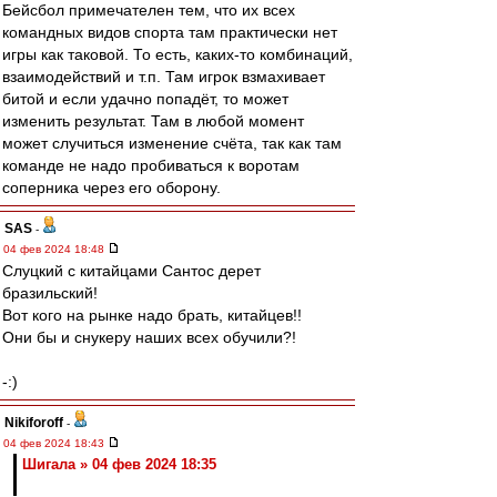
Бейсбол примечателен тем, что их всех
командных видов спорта там практически нет
игры как таковой. То есть, каких-то комбинаций,
взаимодействий и т.п. Там игрок взмахивает
битой и если удачно попадёт, то может
изменить результат. Там в любой момент
может случиться изменение счёта, так как там
команде не надо пробиваться к воротам
соперника через его оборону.
SAS
-
04 фев 2024 18:48
Слуцкий с китайцами Сантос дерет
бразильский!
Вот кого на рынке надо брать, китайцев!!
Они бы и снукеру наших всех обучили?!
-:)
Nikiforoff
-
04 фев 2024 18:43
Шигала » 04 фев 2024 18:35