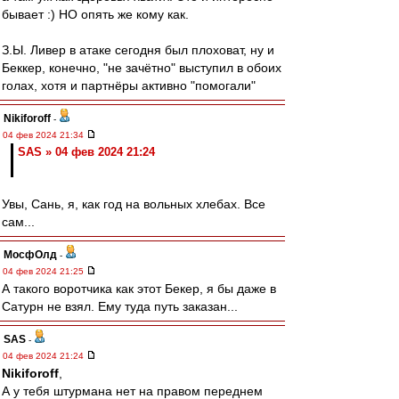
бывает :) НО опять же кому как.
З.Ы. Ливер в атаке сегодня был плоховат, ну и
Беккер, конечно, "не зачётно" выступил в обоих
голах, хотя и партнёры активно "помогали"
Nikiforoff
-
04 фев 2024 21:34
SAS » 04 фев 2024 21:24
Увы, Сань, я, как год на вольных хлебах. Все
сам...
МосфОлд
-
04 фев 2024 21:25
А такого воротчика как этот Бекер, я бы даже в
Сатурн не взял. Ему туда путь заказан...
SAS
-
04 фев 2024 21:24
Nikiforoff
,
А у тебя штурмана нет на правом переднем