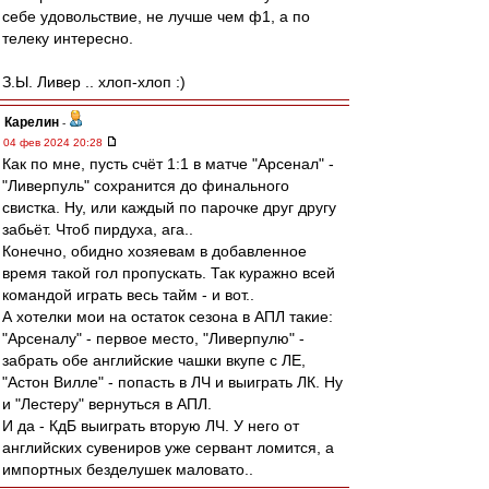
себе удовольствие, не лучше чем ф1, а по
телеку интересно.
З.Ы. Ливер .. хлоп-хлоп :)
Карелин
-
04 фев 2024 20:28
Как по мне, пусть счёт 1:1 в матче "Арсенал" -
"Ливерпуль" сохранится до финального
свистка. Ну, или каждый по парочке друг другу
забьёт. Чтоб пирдуха, ага..
Конечно, обидно хозяевам в добавленное
время такой гол пропускать. Так куражно всей
командой играть весь тайм - и вот..
А хотелки мои на остаток сезона в АПЛ такие:
"Арсеналу" - первое место, "Ливерпулю" -
забрать обе английские чашки вкупе с ЛЕ,
"Астон Вилле" - попасть в ЛЧ и выиграть ЛК. Ну
и "Лестеру" вернуться в АПЛ.
И да - КдБ выиграть вторую ЛЧ. У него от
английских сувениров уже сервант ломится, а
импортных безделушек маловато..