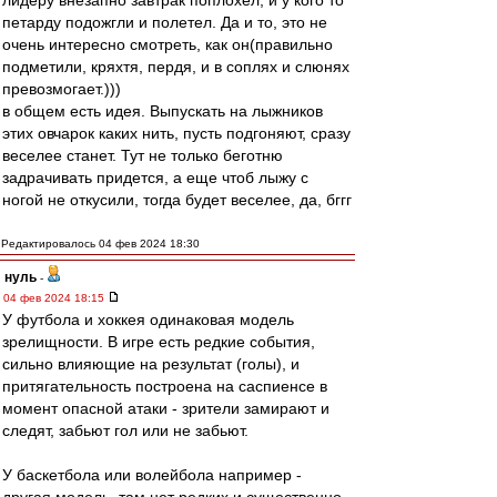
лидеру внезапно завтрак поплохел, и у кого то
петарду подожгли и полетел. Да и то, это не
очень интересно смотреть, как он(правильно
подметили, кряхтя, пердя, и в соплях и слюнях
превозмогает.)))
в общем есть идея. Выпускать на лыжников
этих овчарок каких нить, пусть подгоняют, сразу
веселее станет. Тут не только беготню
задрачивать придется, а еще чтоб лыжу с
ногой не откусили, тогда будет веселее, да, бггг
Редактировалось 04 фев 2024 18:30
нуль
-
04 фев 2024 18:15
У футбола и хоккея одинаковая модель
зрелищности. В игре есть редкие события,
сильно влияющие на результат (голы), и
притягательность построена на саспиенсе в
момент опасной атаки - зрители замирают и
следят, забьют гол или не забьют.
У баскетбола или волейбола например -