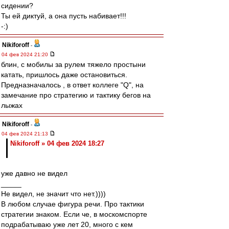
сидении?
Ты ей диктуй, а она пусть набивает!!!
-:)
Nikiforoff
-
04 фев 2024 21:20
блин, с мобилы за рулем тяжело простыни
катать, пришлось даже остановиться.
Предназначалось , в ответ коллеге "Q", на
замечание про стратегию и тактику бегов на
лыжах
Nikiforoff
-
04 фев 2024 21:13
Nikiforoff » 04 фев 2024 18:27
уже давно не видел
_____
Не видел, не значит что нет.))))
В любом случае фигура речи. Про тактики
стратегии знаком. Если че, в москомспорте
подрабатываю уже лет 20, много с кем