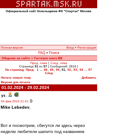
Официальный сайт болельщиков ФК "Спартак" Москва
Полная версия
Вход
•
Регистрация
FAQ
•
Поиск
Общение на сайте
Гостевая книга ВВ
»
Пред. тема
|
След. тема
Страница
51
из
57
[ Сообщений: 2816 ]
На страницу
Пред.
1
...
48
,
49
,
50
,
51
,
52
,
53
,
54
...
57
След.
Начать новую тему
Добавить
Версия для печати
01.02.2024 - 29.02.2024
ys
-
04 фев 2024 21:41
Mike Lebedev
,
Вот и посмотрим, сбегутся ли здесь через
неделю любители шапито под названием