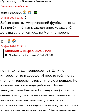
Супербоул. Обычно сбегаются.
Последнее сообщение
Mike Lebedev
-
04 фев 2024 21:37
Забыл сказать. Американский футбол тоже кал
Вот регби - чёткая мужская игра, уважаю. С
детства за это, как их... из Монино, короче
Q_
-
04 фев 2024 21:34
Nikiforoff » 04 фев 2024 21:20
# Nikiforoff » 04 фев 2024 21:20
не ну так то да .. вопросов нет. Если не
интересно, то и хорошо. Я просто тебя понял,
что не интересно потому тупо сила решает. Но
в лыжах так не всегда работает. Только
уникумы типа Клебы и Большунова (это если
сейчас) могут почти на заказ выигрывать и то
не без всяких тактических уловок, а уж
остальная масса каждый гонку под себя строит,
а там уж как здоровья хватит. Это и интересно