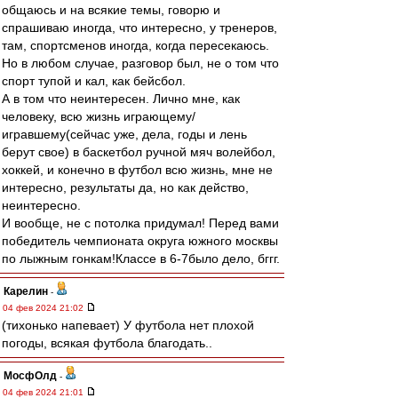
общаюсь и на всякие темы, говорю и
спрашиваю иногда, что интересно, у тренеров,
там, спортсменов иногда, когда пересекаюсь.
Но в любом случае, разговор был, не о том что
спорт тупой и кал, как бейсбол.
А в том что неинтересен. Лично мне, как
человеку, всю жизнь играющему/
игравшему(сейчас уже, дела, годы и лень
берут свое) в баскетбол ручной мяч волейбол,
хоккей, и конечно в футбол всю жизнь, мне не
интересно, результаты да, но как действо,
неинтересно.
И вообще, не с потолка придумал! Перед вами
победитель чемпионата округа южного москвы
по лыжным гонкам!Классе в 6-7было дело, бггг.
Карелин
-
04 фев 2024 21:02
(тихонько напевает) У футбола нет плохой
погоды, всякая футбола благодать..
МосфОлд
-
04 фев 2024 21:01