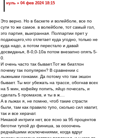
нуль » 04 фев 2024 18:15
Это верно. Но в баскете и волейболе, все по
сути то же самое. в волейболе, тот самый гол,
это партия, выигранная. Полпартии прет у
подающего,что отлетает куда угодно, только не
куда надо, а потом перестало и давай
досвиданья, 8-0,0-10а потом внезапно опять 5-
0.
И очень часто так бывает.Тот же биатлон
почему так популярен? В сравнении с
лыжными гонками. Да потому что там экшон
бывает. Ты мог убежать на трассе, обогнав всех
на 5 мин, кофейку попить, яйцо почесать, и
сделать 5 промахов, и ты в ж....
А в лыжах я, не помню, чтоб такие страсти
были, там как правило тупо, сколько сил хватит,
так и все херачат.
Никакой интриги нет, все ясно за 95 процентов
беготни тупой до финиша, за оооочень
редчайшими исключениями, когда вдруг