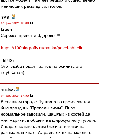
другая модель, там нет редких и существенно
меняющих расклад сил голов.
SAS
-
04 фев 2024 18:08
krash
,
Сережа, привет и Здоровья!!!
https://100biografiy.ru/nauka/pavel-shhelin
Ты чо?
Это Глыба новая - за год не осилить его
ютубКанал(
...
suslov
-
04 фев 2024 17:55
В славном городе Пушкино во время застоя
был праздник "Проводы зимы". Пиво
нормальное завозили, шашлык из костей да
жил жарили, в общем на широкую ногу гуляли.
И параллельно с этим были автогонки на
разных машинах. Устраивали их на склоне с