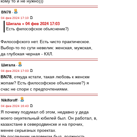
кому то и не нужно)))
BN78
-
04 фев 2024 17:10
Шигала » 04 фев 2024 17:03
Есть философское объяснение?)
Философского нет. Есть чисто практическое.
Выбор-то по сути невелик: женская, мужская,
да глубокая черная - КХЛ.
Шигала
-
04 фев 2024 17:03
BN78
, откуда кстати, такая любовь к женскм
жопам? Есть философское объяснение?) я
счас не спори с предпочтениями.
Nikiforoff
-
04 фев 2024 16:43
Я почему подумал об этом, недавно у деда
моего окуительный юбилей был. Он работал, в,
казахстане в северодвинске и на прочих,
менее серьезных проектах.
Не последним человеком был, должность,