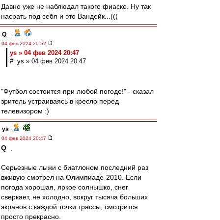
Давно уже не наблюдал такого фиаско. Ну так
насрать под себя и это Вандейк...(((
Q_
-
04 фев 2024 20:52
ys » 04 фев 2024 20:47
# ys » 04 фев 2024 20:47
"Футбол состоится при любой погоде!" - сказал
зритель устраиваясь в кресло перед
телевизором :)
ys
-
04 фев 2024 20:47
Q_
,
Серьезные лыжи с биатлоном последний раз
вживую смотрел на Олимпиаде-2010. Если
погода хорошая, яркое солнышко, снег
сверкает, не холодно, вокруг тысяча больших
экранов с каждой точки трассы, смотрится
просто прекрасно.