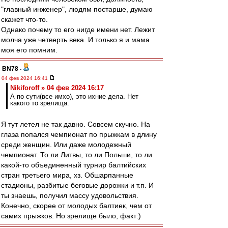
"главный инженер", людям постарше, думаю
скажет что-то.
Однако почему то его нигде имени нет. Лежит
молча уже четверть века. И только я и мама
моя его помним.
BN78
-
04 фев 2024 16:41
Nikiforoff » 04 фев 2024 16:17
А по сути(все имхо), это ихние дела. Нет
какого то зрелища.
Я тут летел не так давно. Совсем скучно. На
глаза попался чемпионат по прыжкам в длину
среди женщин. Или даже молодежный
чемпионат. То ли Литвы, то ли Польши, то ли
какой-то объединенный турнир балтийских
стран третьего мира, хз. Обшарпанные
стадионы, разбитые беговые дорожки и т.п. И
ты знаешь, получил массу удовольствия.
Конечно, скорее от молодых балтиек, чем от
самих прыжков. Но зрелище было, факт:)