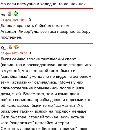
Но если пасмурно и холодно, то да, нах-нах..
ys
-
04 фев 2024 20:39
Да если сравнить бейсбол с матчем
Arseнал -Ливер*уль, все таки наверное выберу
последнее.
Q_
-
04 фев 2024 20:36
Лыжи сейчас вполне тактический спорт
(вариантов и раскладов куча, даже сегодня что
в мужской, что в женской гонке было) и
"заплёванных" уже давно не видел, в основном
этим "астматики" отличались. (Может у них
слюноотделение повышенной после пшика
дозы, я хз). Более того, там и командная
работа возможна причём давно и первыми кто
её использовал были те же "астматики" А в
биатлоне тактики всякой на порядок меньше.
Беги быстрее, стреляй точнее, если есть за
кого "зацепиться" цепляйся и терпи.
Смотреть лыжи как и биатлон в "живую" такое