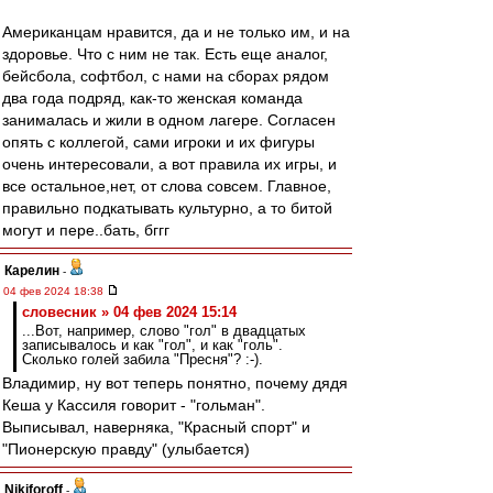
Американцам нравится, да и не только им, и на
здоровье. Что с ним не так. Есть еще аналог,
бейсбола, софтбол, с нами на сборах рядом
два года подряд, как-то женская команда
занималась и жили в одном лагере. Согласен
опять с коллегой, сами игроки и их фигуры
очень интересовали, а вот правила их игры, и
все остальное,нет, от слова совсем. Главное,
правильно подкатывать культурно, а то битой
могут и пере..бать, бггг
Карелин
-
04 фев 2024 18:38
словесник » 04 фев 2024 15:14
...Вот, например, слово "гол" в двадцатых
записывалось и как "гол", и как "голь".
Сколько голей забила "Пресня"? :-).
Владимир, ну вот теперь понятно, почему дядя
Кеша у Кассиля говорит - "гольман".
Выписывал, наверняка, "Красный спорт" и
"Пионерскую правду" (улыбается)
Nikiforoff
-