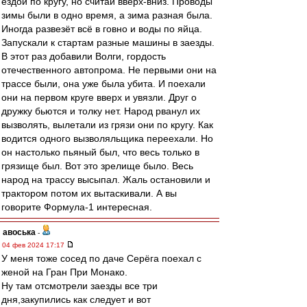
ездой по кругу, но считай вверх-вниз. Проводы
зимы были в одно время, а зима разная была.
Иногда развезёт всё в говно и воды по яйца.
Запускали к стартам разные машины в заезды.
В этот раз добавили Волги, гордость
отечественного автопрома. Не первыми они на
трассе были, она уже была убита. И поехали
они на первом круге вверх и увязли. Друг о
дружку бьются и толку нет. Народ рванул их
вызволять, вылетали из грязи они по кругу. Как
водится одного вызволяльщика переехали. Но
он настолько пьяный был, что весь только в
грязище был. Вот это зрелище было. Весь
народ на трассу высыпал. Жаль остановили и
трактором потом их вытаскивали. А вы
говорите Формула-1 интересная.
авоська
-
04 фев 2024 17:17
У меня тоже сосед по даче Серёга поехал с
женой на Гран При Монако.
Ну там отсмотрели заезды все три
дня,закупились как следует и вот