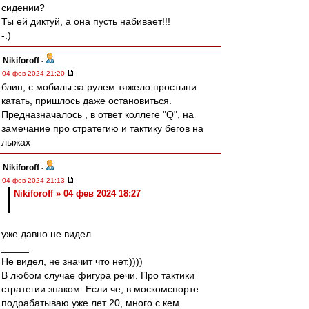
сидении?
Ты ей диктуй, а она пусть набивает!!!
-:)
Nikiforoff
-
04 фев 2024 21:20
блин, с мобилы за рулем тяжело простыни
катать, пришлось даже остановиться.
Предназначалось , в ответ коллеге "Q", на
замечание про стратегию и тактику бегов на
лыжах
Nikiforoff
-
04 фев 2024 21:13
Nikiforoff » 04 фев 2024 18:27
уже давно не видел
_____
Не видел, не значит что нет.))))
В любом случае фигура речи. Про тактики
стратегии знаком. Если че, в москомспорте
подрабатываю уже лет 20, много с кем