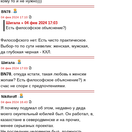
кому то и не нужно)))
BN78
-
04 фев 2024 17:10
Шигала » 04 фев 2024 17:03
Есть философское объяснение?)
Философского нет. Есть чисто практическое.
Выбор-то по сути невелик: женская, мужская,
да глубокая черная - КХЛ.
Шигала
-
04 фев 2024 17:03
BN78
, откуда кстати, такая любовь к женскм
жопам? Есть философское объяснение?) я
счас не спори с предпочтениями.
Nikiforoff
-
04 фев 2024 16:43
Я почему подумал об этом, недавно у деда
моего окуительный юбилей был. Он работал, в,
казахстане в северодвинске и на прочих,
менее серьезных проектах.
Не последним человеком был, должность,