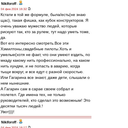
Nikiforoff
-
04 фев 2024 16:32
Кстати в той же формуле, была/есть(не знаю
щас), такая фишка, как кубок конструкторов. Я
очень уважаю мужество людей, которые
рискуют так, кто за рулем, тут надо уметь тоже,
да.
Вот его интересно смотреть.Все эти
Хэмилтоны,свадебные пилоты.Хоть и
умелые(хотя не факт, что они умеют ездить, по
мкаду какому нить профессионально, на каком
нить хундяе, и не попасть в аварию, когда
тыщи вокруг, и все едут с разной скоростью.
Или Гагарина все знают, даже дети, слышали о
нем нынешние.
А Гагарин сам в сарае своем собрал и
полетел. Где имена тех, не только
руководителей, кто сделал это возможным! Это
десятки тысяч людей.!
Увот)))!
Nikiforoff
-
04 фев 2024 16:17