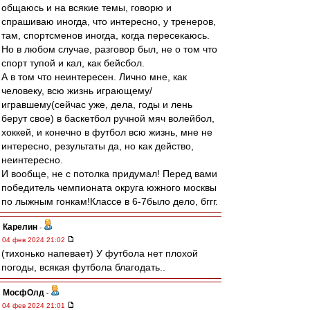
общаюсь и на всякие темы, говорю и
спрашиваю иногда, что интересно, у тренеров,
там, спортсменов иногда, когда пересекаюсь.
Но в любом случае, разговор был, не о том что
спорт тупой и кал, как бейсбол.
А в том что неинтересен. Лично мне, как
человеку, всю жизнь играющему/
игравшему(сейчас уже, дела, годы и лень
берут свое) в баскетбол ручной мяч волейбол,
хоккей, и конечно в футбол всю жизнь, мне не
интересно, результаты да, но как действо,
неинтересно.
И вообще, не с потолка придумал! Перед вами
победитель чемпионата округа южного москвы
по лыжным гонкам!Классе в 6-7было дело, бггг.
Карелин
-
04 фев 2024 21:02
(тихонько напевает) У футбола нет плохой
погоды, всякая футбола благодать..
МосфОлд
-
04 фев 2024 21:01