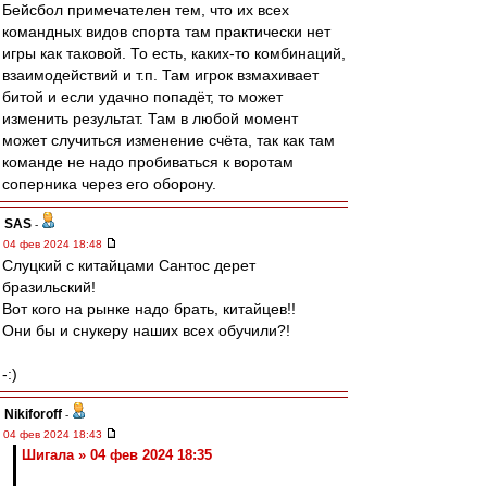
Бейсбол примечателен тем, что их всех
командных видов спорта там практически нет
игры как таковой. То есть, каких-то комбинаций,
взаимодействий и т.п. Там игрок взмахивает
битой и если удачно попадёт, то может
изменить результат. Там в любой момент
может случиться изменение счёта, так как там
команде не надо пробиваться к воротам
соперника через его оборону.
SAS
-
04 фев 2024 18:48
Слуцкий с китайцами Сантос дерет
бразильский!
Вот кого на рынке надо брать, китайцев!!
Они бы и снукеру наших всех обучили?!
-:)
Nikiforoff
-
04 фев 2024 18:43
Шигала » 04 фев 2024 18:35