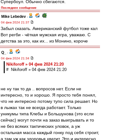
Супербоул. Обычно сбегаются.
Последнее сообщение
Mike Lebedev
-
04 фев 2024 21:37
Забыл сказать. Американский футбол тоже кал
Вот регби - чёткая мужская игра, уважаю. С
детства за это, как их... из Монино, короче
Q_
-
04 фев 2024 21:34
Nikiforoff » 04 фев 2024 21:20
# Nikiforoff » 04 фев 2024 21:20
не ну так то да .. вопросов нет. Если не
интересно, то и хорошо. Я просто тебя понял,
что не интересно потому тупо сила решает. Но
в лыжах так не всегда работает. Только
уникумы типа Клебы и Большунова (это если
сейчас) могут почти на заказ выигрывать и то
не без всяких тактических уловок, а уж
остальная масса каждый гонку под себя строит,
а там уж как здоровья хватит. Это и интересно