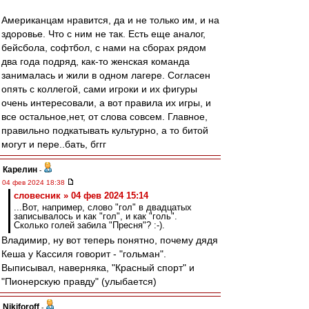
Американцам нравится, да и не только им, и на
здоровье. Что с ним не так. Есть еще аналог,
бейсбола, софтбол, с нами на сборах рядом
два года подряд, как-то женская команда
занималась и жили в одном лагере. Согласен
опять с коллегой, сами игроки и их фигуры
очень интересовали, а вот правила их игры, и
все остальное,нет, от слова совсем. Главное,
правильно подкатывать культурно, а то битой
могут и пере..бать, бггг
Карелин
-
04 фев 2024 18:38
словесник » 04 фев 2024 15:14
...Вот, например, слово "гол" в двадцатых
записывалось и как "гол", и как "голь".
Сколько голей забила "Пресня"? :-).
Владимир, ну вот теперь понятно, почему дядя
Кеша у Кассиля говорит - "гольман".
Выписывал, наверняка, "Красный спорт" и
"Пионерскую правду" (улыбается)
Nikiforoff
-