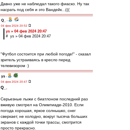
Давно уже не наблюдал такого фиаско. Ну так
насрать под себя и это Вандейк...(((
Q_
-
04 фев 2024 20:52
ys » 04 фев 2024 20:47
# ys » 04 фев 2024 20:47
"Футбол состоится при любой погоде!" - сказал
зритель устраиваясь в кресло перед
телевизором :)
ys
-
04 фев 2024 20:47
Q_
,
Серьезные лыжи с биатлоном последний раз
вживую смотрел на Олимпиаде-2010. Если
погода хорошая, яркое солнышко, снег
сверкает, не холодно, вокруг тысяча больших
экранов с каждой точки трассы, смотрится
просто прекрасно.