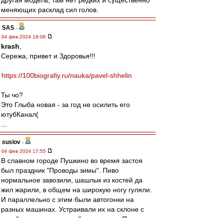
другая модель, там нет редких и существенно
меняющих расклад сил голов.
SAS
-
04 фев 2024 18:08
krash
,
Сережа, привет и Здоровья!!!
https://100biografiy.ru/nauka/pavel-shhelin
Ты чо?
Это Глыба новая - за год не осилить его
ютубКанал(
...
suslov
-
04 фев 2024 17:55
В славном городе Пушкино во время застоя
был праздник "Проводы зимы". Пиво
нормальное завозили, шашлык из костей да
жил жарили, в общем на широкую ногу гуляли.
И параллельно с этим были автогонки на
разных машинах. Устраивали их на склоне с