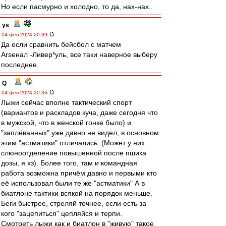
Но если пасмурно и холодно, то да, нах-нах..
ys
-
04 фев 2024 20:39
Да если сравнить бейсбол с матчем
Arseнал -Ливер*уль, все таки наверное выберу
последнее.
Q_
-
04 фев 2024 20:36
Лыжи сейчас вполне тактический спорт
(вариантов и раскладов куча, даже сегодня что
в мужской, что в женской гонке было) и
"заплёванных" уже давно не видел, в основном
этим "астматики" отличались. (Может у них
слюноотделение повышенной после пшика
дозы, я хз). Более того, там и командная
работа возможна причём давно и первыми кто
её использовал были те же "астматики" А в
биатлоне тактики всякой на порядок меньше.
Беги быстрее, стреляй точнее, если есть за
кого "зацепиться" цепляйся и терпи.
Смотреть лыжи как и биатлон в "живую" такое