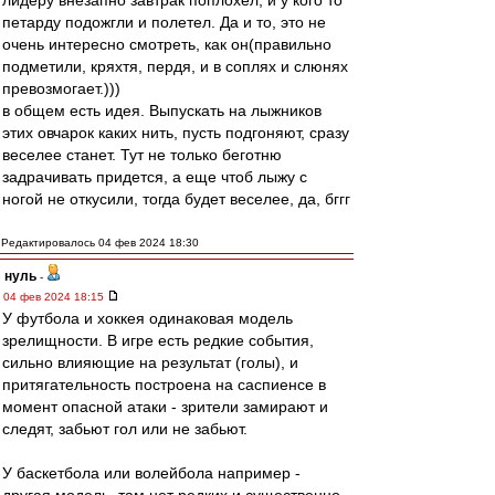
лидеру внезапно завтрак поплохел, и у кого то
петарду подожгли и полетел. Да и то, это не
очень интересно смотреть, как он(правильно
подметили, кряхтя, пердя, и в соплях и слюнях
превозмогает.)))
в общем есть идея. Выпускать на лыжников
этих овчарок каких нить, пусть подгоняют, сразу
веселее станет. Тут не только беготню
задрачивать придется, а еще чтоб лыжу с
ногой не откусили, тогда будет веселее, да, бггг
Редактировалось 04 фев 2024 18:30
нуль
-
04 фев 2024 18:15
У футбола и хоккея одинаковая модель
зрелищности. В игре есть редкие события,
сильно влияющие на результат (голы), и
притягательность построена на саспиенсе в
момент опасной атаки - зрители замирают и
следят, забьют гол или не забьют.
У баскетбола или волейбола например -