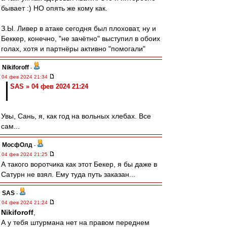
бывает :) НО опять же кому как.
З.Ы. Ливер в атаке сегодня был плоховат, ну и
Беккер, конечно, "не зачётно" выступил в обоих
голах, хотя и партнёры активно "помогали"
Nikiforoff
-
04 фев 2024 21:34
SAS » 04 фев 2024 21:24
Увы, Сань, я, как год на вольных хлебах. Все
сам...
МосфОлд
-
04 фев 2024 21:25
А такого воротчика как этот Бекер, я бы даже в
Сатурн не взял. Ему туда путь заказан...
SAS
-
04 фев 2024 21:24
Nikiforoff
,
А у тебя штурмана нет на правом переднем