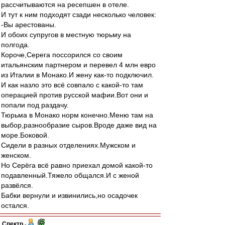
рассчитываются на ресепшен в отеле.
И тут к ним подходят сзади несколько человек:
-Вы арестованы.
И обоих супругов в местную тюрьму на
полгода.
Короче,Серега поссорился со своим
итальянским партнером и перевел 4 млн евро
из Италии в Монако.И жену как-то подключил.
И как назло это всё совпало с какой-то там
операцией против русской мафии.Вот они и
попали под раздачу.
Тюрьма в Монако норм конечно.Меню там на
выбор,разнообразие сыров.Вроде даже вид на
море.Боковой.
Сидели в разных отделениях.Мужском и
женском.
Но Серёга всё равно приехал домой какой-то
подавленный.Тяжело общался.И с женой
развёлся.
Бабки вернули и извинились,но осадочек
остался.
Спектр
-