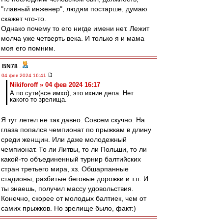
"главный инженер", людям постарше, думаю
скажет что-то.
Однако почему то его нигде имени нет. Лежит
молча уже четверть века. И только я и мама
моя его помним.
BN78
-
04 фев 2024 16:41
Nikiforoff » 04 фев 2024 16:17
А по сути(все имхо), это ихние дела. Нет
какого то зрелища.
Я тут летел не так давно. Совсем скучно. На
глаза попался чемпионат по прыжкам в длину
среди женщин. Или даже молодежный
чемпионат. То ли Литвы, то ли Польши, то ли
какой-то объединенный турнир балтийских
стран третьего мира, хз. Обшарпанные
стадионы, разбитые беговые дорожки и т.п. И
ты знаешь, получил массу удовольствия.
Конечно, скорее от молодых балтиек, чем от
самих прыжков. Но зрелище было, факт:)