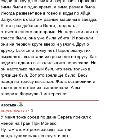
ездой по кругу, но считай вверх-вниз. Проводы
зимы были в одно время, а зима разная была.
Иногда развезёт всё в говно и воды по яйца.
Запускали к стартам разные машины в заезды.
В этот раз добавили Волги, гордость
отечественного автопрома. Не первыми они на
трассе были, она уже была убита. И поехали
они на первом круге вверх и увязли. Друг о
дружку бьются и толку нет. Народ рванул их
вызволять, вылетали из грязи они по кругу. Как
водится одного вызволяльщика переехали. Но
он настолько пьяный был, что весь только в
грязище был. Вот это зрелище было. Весь
народ на трассу высыпал. Жаль остановили и
трактором потом их вытаскивали. А вы
говорите Формула-1 интересная.
авоська
-
04 фев 2024 17:17
У меня тоже сосед по даче Серёга поехал с
женой на Гран При Монако.
Ну там отсмотрели заезды все три
дня,закупились как следует и вот