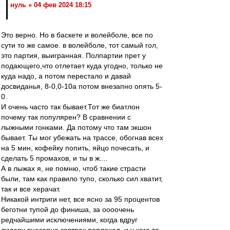
нуль » 04 фев 2024 18:15
Это верно. Но в баскете и волейболе, все по
сути то же самое. в волейболе, тот самый гол,
это партия, выигранная. Полпартии прет у
подающего,что отлетает куда угодно, только не
куда надо, а потом перестало и давай
досвиданья, 8-0,0-10а потом внезапно опять 5-
0.
И очень часто так бывает.Тот же биатлон
почему так популярен? В сравнении с
лыжными гонками. Да потому что там экшон
бывает. Ты мог убежать на трассе, обогнав всех
на 5 мин, кофейку попить, яйцо почесать, и
сделать 5 промахов, и ты в ж....
А в лыжах я, не помню, чтоб такие страсти
были, там как правило тупо, сколько сил хватит,
так и все херачат.
Никакой интриги нет, все ясно за 95 процентов
беготни тупой до финиша, за оооочень
редчайшими исключениями, когда вдруг