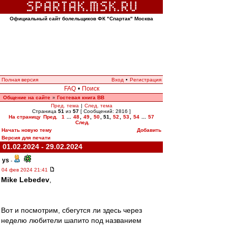
Официальный сайт болельщиков ФК "Спартак" Москва
Полная версия
Вход
•
Регистрация
FAQ
•
Поиск
Общение на сайте
Гостевая книга ВВ
»
Пред. тема
|
След. тема
Страница
51
из
57
[ Сообщений: 2816 ]
На страницу
Пред.
1
...
48
,
49
,
50
,
51
,
52
,
53
,
54
...
57
След.
Начать новую тему
Добавить
Версия для печати
01.02.2024 - 29.02.2024
ys
-
04 фев 2024 21:41
Mike Lebedev
,
Вот и посмотрим, сбегутся ли здесь через
неделю любители шапито под названием