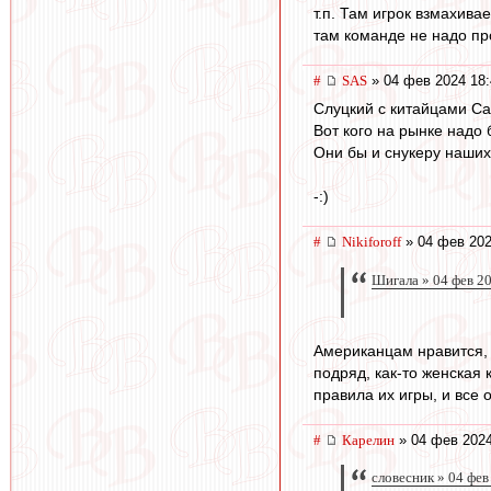
т.п. Там игрок взмахива
там команде не надо пр
#
SAS
» 04 фев 2024 18:
Слуцкий с китайцами Са
Вот кого на рынке надо б
Они бы и снукеру наших
-:)
#
Nikiforoff
» 04 фев 202
Шигала » 04 фев 2
Американцам нравится, д
подряд, как-то женская 
правила их игры, и все о
#
Карелин
» 04 фев 2024
словесник » 04 фев