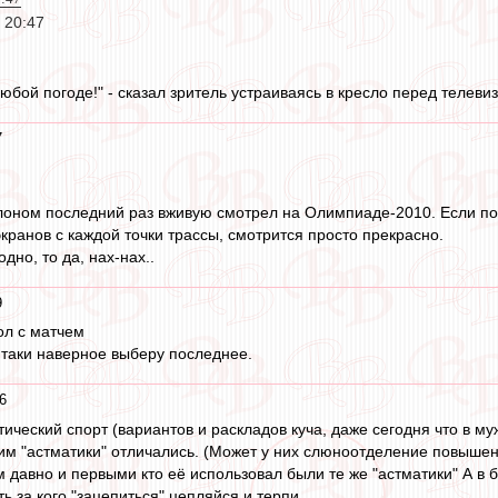
 20:47
юбой погоде!" - сказал зритель устраиваясь в кресло перед телевиз
7
оном последний раз вживую смотрел на Олимпиаде-2010. Если пого
кранов с каждой точки трассы, смотрится просто прекрасно.
дно, то да, нах-нах..
9
ол с матчем
е таки наверное выберу последнее.
6
ический спорт (вариантов и раскладов куча, даже сегодня что в му
тим "астматики" отличались. (Может у них слюноотделение повышенн
 давно и первыми кто её использовал были те же "астматики" А в б
ть за кого "зацепиться" цепляйся и терпи.