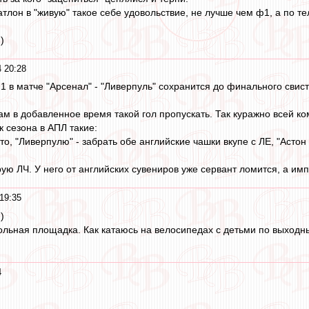
тлон в "живую" такое себе удовольствие, не лучше чем ф1, а по те
)
 20:28
1:1 в матче "Арсенал" - "Ливерпуль" сохранится до финального свист
м в добавленное время такой гол пропускать. Так куражно всей кома
к сезона в АПЛ такие:
то, "Ливерпулю" - забрать обе английские чашки вкупе с ЛЕ, "Астон 
рую ЛЧ. У него от английских сувениров уже сервант ломится, а и
19:35
)
льная площадка. Как катаюсь на велосипедах с детьми по выходны
4