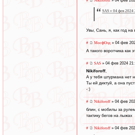
#
Nikiforoff
» 04 фев 202
SAS » 04 фев 2024 
Увы, Сань, я, как год на
#
МосфОлд
» 04 фев 202
А такого воротчика как э
#
SAS
» 04 фев 2024 21:
Nikiforoff
,
А у тебя штурмана нет 
Ты ей диктуй, а она пуст
-:)
#
Nikiforoff
» 04 фев 202
блин, с мобилы за рулем
тактику бегов на лыжах
#
Nikiforoff
» 04 фев 202