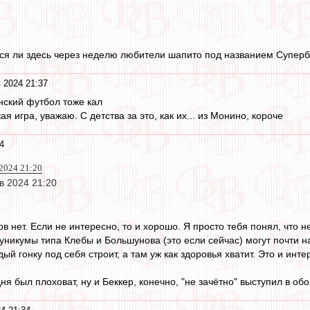
тся ли здесь через неделю любители шапито под названием Суперб
 2024 21:37
нский футбол тоже кал
ая игра, уважаю. С детства за это, как их... из Монино, короче
4
 2024 21:20
ев 2024 21:20
осов нет. Если не интересно, то и хорошо. Я просто тебя понял, что
 уникумы типа Клебы и Большунова (это если сейчас) могут почти на 
ый гонку под себя строит, а там уж как здоровья хватит. Это и инте
дня был плоховат, ну и Беккер, конечно, "не зачётно" выступил в об