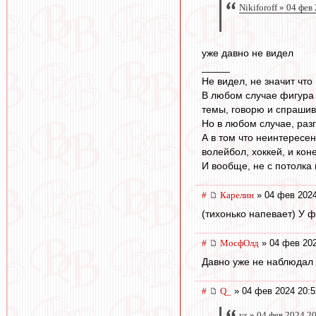
Nikiforoff » 04 фев
уже давно не видел
_____
Не видел, не значит что н
В любом случае фигура 
темы, говорю и спрашива
Но в любом случае, разг
А в том что неинтересен
волейбол, хоккей, и кон
И вообще, не с потолка
#
Карелин
» 04 фев 2024
(тихонько напевает) У ф
#
МосфОлд
» 04 фев 202
Давно уже не наблюдал т
#
Q_
» 04 фев 2024 20:5
ys » 04 фев 2024 2