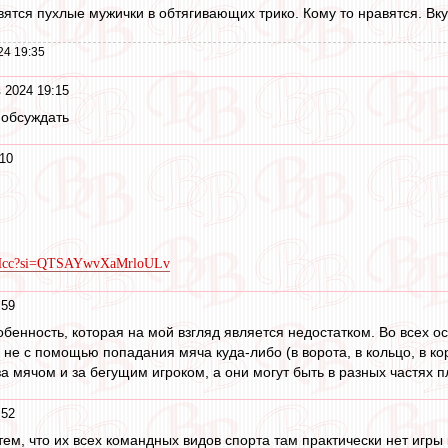
авятся пухлые мужички в обтягивающих трико. Кому то нравятся. Вк
24 19:35
 2024 19:15
 обсуждать
10
lWHcc?si=QTSAYwvXaMrloULv
:59
бенность, которая на мой взгляд является недостатком. Во всех о
не с помощью попадания мяча куда-либо (в ворота, в кольцо, в кор
а мячом и за бегущим игроком, а они могут быть в разных частях 
:52
м, что их всех командных видов спорта там практически нет игры к