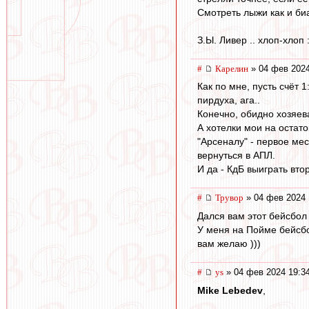
Смотреть лыжи как и биа
З.Ы. Ливер .. хлоп-хлоп :
#
Карелин
» 04 фев 2024
Как по мне, пусть счёт 
пирдуха, ага..
Конечно, обидно хозяева
А хотелки мои на остато
"Арсеналу" - первое мес
вернуться в АПЛ.
И да - КдБ выиграть вто
#
Трувор
» 04 фев 2024 
Дался вам этот бейсбол 
У меня на Пойме бейсбо
вам желаю )))
#
ys
» 04 фев 2024 19:3
Mike Lebedev
,