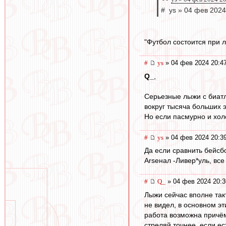
# ys » 04 фев 2024
"Футбол состоится при л
#
ys
» 04 фев 2024 20:4
Q_
,
Серьезные лыжи с биатл
вокруг тысяча больших э
Но если пасмурно и холо
#
ys
» 04 фев 2024 20:3
Да если сравнить бейсб
Arseнал -Ливер*уль, вс
#
Q_
» 04 фев 2024 20:3
Лыжи сейчас вполне такт
не видел, в основном э
работа возможна причём
стреляй точнее, если ес