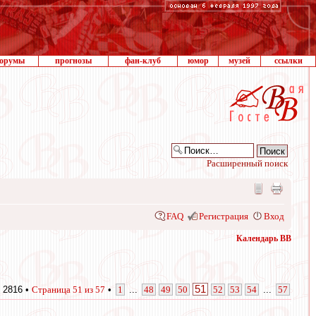
орумы
прогнозы
фан-клуб
юмор
музей
ссылки
Расширенный поиск
FAQ
Регистрация
Вход
Календарь ВВ
51
 2816 •
Страница
51
из
57
•
1
...
48
49
50
52
53
54
...
57