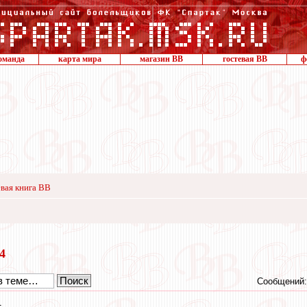
оманда
карта мира
магазин ВВ
гостевая ВВ
ф
вая книга ВВ
24
Сообщений:
1