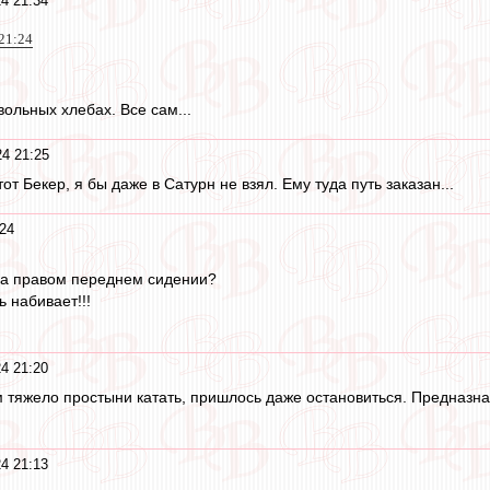
4 21:34
21:24
 вольных хлебах. Все сам...
4 21:25
тот Бекер, я бы даже в Сатурн не взял. Ему туда путь заказан...
24
на правом переднем сидении?
ь набивает!!!
4 21:20
 тяжело простыни катать, пришлось даже остановиться. Предназнач
4 21:13