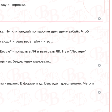
леку интересно.
ка. Ну, или каждый по парочке друг другу забьёт. Чтоб
ндой играть весь тайм - и вот..
Вилле" - попасть в ЛЧ и выиграть ЛК. Ну и "Лестеру"
мпортных безделушек маловато..
м - играют. В форме и тд. Выглядят довольными. Чего и