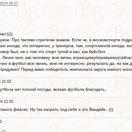
 2024 18:27
ет.))))
речи. Про тактики стратегии знаком. Если че, в москомспорте подр
ю иногда, что интересно, у тренеров, там, спортсменов иногда, ко
овор был, не о том что спорт тупой и кал, как бейсбол.
. Лично мне, как человеку, всю жизнь играющему/игравшему(сейчас 
ечно в футбол всю жизнь, мне не интересно, результаты да, но как 
 придумал! Перед вами победитель чемпионата округа южного москв
 21:02
утбола нет плохой погоды, всякая футбола благодать..
4 21:01
акого фиаско. Ну так насрать под себя и это Вандейк...(((
2
0:47