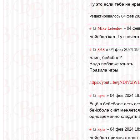
Ну это если тебе не нр
Редактировалось 04 фев 20
#
Mike Lebedev
» 04 фев
Бейсбол кал. Тут нечего
#
SAS
» 04 фев 2024 19:
Блин, бейсбол?
Надо поближе узнать
Правила игры
https://youtu.be/jNDlVx
#
нуль
» 04 фев 2024 18
Ещё в бейсболе есть осо
бейсболе счёт меняется 
одновременно следить з
#
нуль
» 04 фев 2024 18
Бейсбол примечателен те