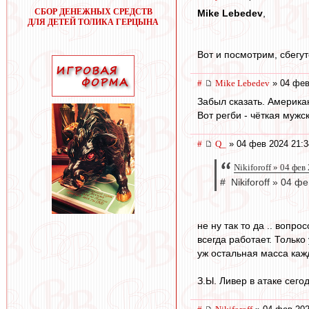
СБОР ДЕНЕЖНЫХ СРЕДСТВ
Mike Lebedev
,
ДЛЯ ДЕТЕЙ ТОЛИКА ГЕРЦЫНА
Вот и посмотрим, сбегу
#
Mike Lebedev
» 04 фев
Забыл сказать. Америка
Вот регби - чёткая мужск
#
Q_
» 04 фев 2024 21:3
Nikiforoff » 04 фев
# Nikiforoff » 04 ф
не ну так то да .. вопр
всегда работает. Только
уж остальная масса кажд
З.Ы. Ливер в атаке сего