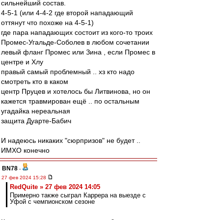
сильнейший состав.
4-5-1 (или 4-4-2 где второй нападающий
оттянут что похоже на 4-5-1)
где пара нападающих состоит из кого-то троих
Промес-Угальде-Соболев в любом сочетании
левый фланг Промес или Зина , если Промес в
центре и Хлу
правый самый проблемный .. хз кто надо
смотреть кто в каком
центр Пруцев и хотелось бы Литвинова, но он
кажется травмирован ещё .. по остальным
угадайка нереальная
защита Дуарте-Бабич
И надеюсь никаких "сюрпризов" не будет ..
ИМХО конечно
BN78
-
27 фев 2024 15:28
RedQuite » 27 фев 2024 14:05
Примерно также сыграл Каррера на выезде с
Уфой с чемпионском сезоне