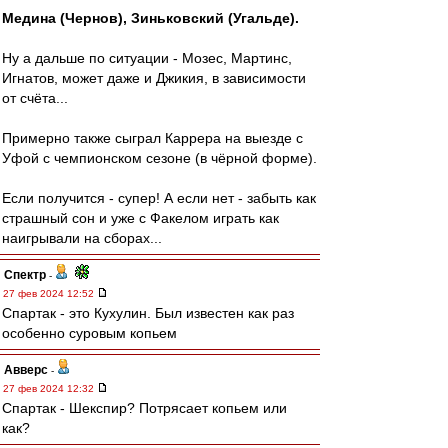
Медина (Чернов), Зиньковский (Угальде).
Ну а дальше по ситуации - Мозес, Мартинс,
Игнатов, может даже и Джикия, в зависимости
от счёта...
Примерно также сыграл Каррера на выезде с
Уфой с чемпионском сезоне (в чёрной форме).
Если получится - супер! А если нет - забыть как
страшный сон и уже с Факелом играть как
наигрывали на сборах...
Спектр
-
27 фев 2024 12:52
Спартак - это Кухулин. Был известен как раз
особенно суровым копьем
Авверс
-
27 фев 2024 12:32
Спартак - Шекспир? Потрясает копьем или
как?