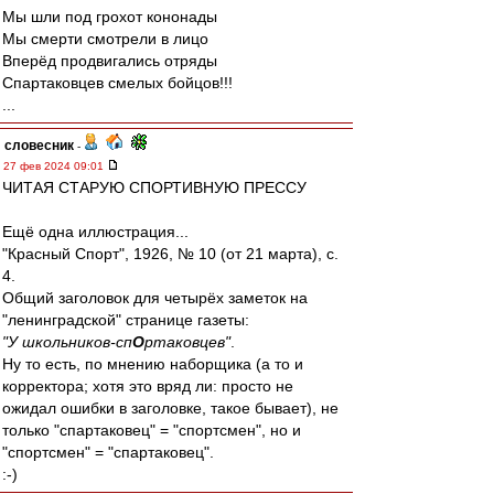
Мы шли под грохот кононады
Мы смерти смотрели в лицо
Вперёд продвигались отряды
Спартаковцев смелых бойцов!!!
...
словесник
-
27 фев 2024 09:01
ЧИТАЯ СТАРУЮ СПОРТИВНУЮ ПРЕССУ
Ещё одна иллюстрация...
"Красный Спорт", 1926, № 10 (от 21 марта), с.
4.
Общий заголовок для четырёх заметок на
"ленинградской" странице газеты:
"У школьников-сп
О
ртаковцев"
.
Ну то есть, по мнению наборщика (а то и
корректора; хотя это вряд ли: просто не
ожидал ошибки в заголовке, такое бывает), не
только "спартаковец" = "спортсмен", но и
"спортсмен" = "спартаковец".
:-)