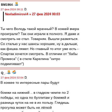
BM1964
-
27 фев 2024 08:11
Nevladimirovi4 » 27 фев 2024 00:03
Ты чего Володь такой мрачный? В хоккей вчера
проиграли? Так они играли в полного. Я даже и
смотреть не стал. Товарняк. Вышли размяться.
Со сталью у нас шансы хорошие, ну а дальше,
как фишка ляжет. Но главный то итог уже есть -
Спартак хочется смотреть. В отличии от "бабы
Промеса" ( в стиле Карелина "хитро
подмигивает")
Q_
-
27 фев 2024 02:04
В хоккее то интересные пары будут
бомжи на нижний .. в гладком чемпе по 2
победы, но одна по буллитам у бомжей и
разница чуток на не в их пользу. Глядишь
прогулка может быть не лёгкой