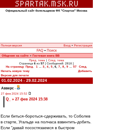
Официальный сайт болельщиков ФК "Спартак" Москва
Полная версия
Вход
•
Регистрация
FAQ
•
Поиск
Общение на сайте
Гостевая книга ВВ
»
Пред. тема
|
След. тема
Страница
6
из
57
[ Сообщений: 2816 ]
На страницу
Пред.
1
...
3
,
4
,
5
,
6
,
7
,
8
,
9
...
57
След.
Начать новую тему
Добавить
Версия для печати
01.02.2024 - 29.02.2024
Авверс
-
27 фев 2024 15:52
Q_ » 27 фев 2024 15:38
Если биться-бороться-сдерживать, то Соболев
в старте, Угальде на полчаса взвинтить-добить.
Если "давай посостязаемся в быстром