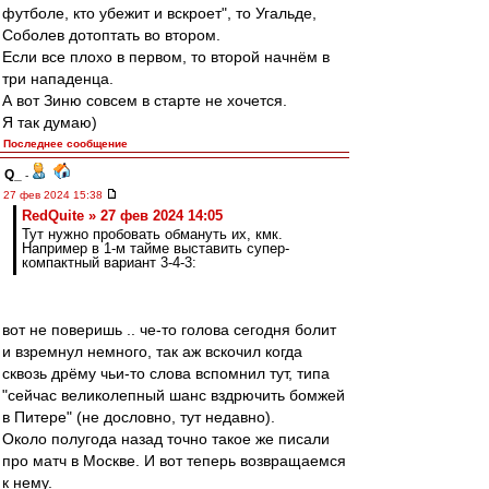
футболе, кто убежит и вскроет", то Угальде,
Соболев дотоптать во втором.
Если все плохо в первом, то второй начнём в
три нападенца.
А вот Зиню совсем в старте не хочется.
Я так думаю)
Последнее сообщение
Q_
-
27 фев 2024 15:38
RedQuite » 27 фев 2024 14:05
Тут нужно пробовать обмануть их, кмк.
Например в 1-м тайме выставить супер-
компактный вариант 3-4-3:
вот не поверишь .. че-то голова сегодня болит
и взремнул немного, так аж вскочил когда
сквозь дрёму чьи-то слова вспомнил тут, типа
"сейчас великолепный шанс вздрючить бомжей
в Питере" (не дословно, тут недавно).
Около полугода назад точно такое же писали
про матч в Москве. И вот теперь возвращаемся
к нему.