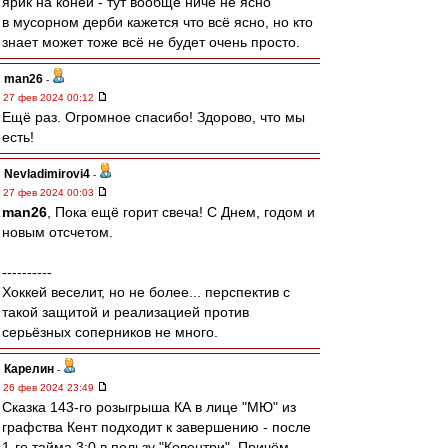
ярик на коней - тут вообще ничё не ясно
в мусорном дерби кажется что всё ясно, но кто
знает может тоже всё не будет очень просто.
man26
-
27 фев 2024 00:12
Ещё раз. Огромное спасибо! Здорово, что мы
есть!
Nevladimirovi4
-
27 фев 2024 00:03
man26
, Пока ещё горит свеча! С Днем, годом и
новым отсчетом.
----------
Хоккей веселит, но не более... перспектив с
такой защитой и реализацией против
серьёзных соперников не много.
Карелин
-
26 фев 2024 23:49
Сказка 143-го розыгрыша КА в лице "МЮ" из
графства Кент подходит к завершению - после
1-го тайма 3:0 в пользу "Ковентри". Причём