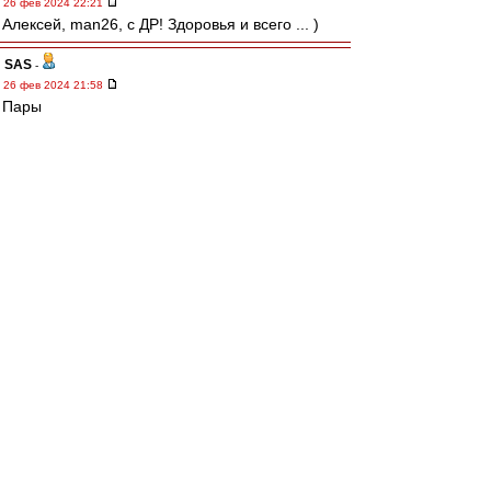
26 фев 2024 22:21
Алексей, man26, с ДР! Здоровья и всего ... )
SAS
-
26 фев 2024 21:58
Пары
Д. Москва - Д. Минск
Ска - Торпедо
Локо - Цска
Спартак- Северсталь
SAS
-
26 фев 2024 21:48
Дааа ((...беготня и правда одна
авоська
-
26 фев 2024 21:24
Добрейшей души человека Алексея man26 с
Днем Рождения!
Здоровья,удачи и вообще всех возможных
благ!
Край
-