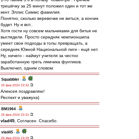
трешёчку за 25 минут положил один и тот же
кент. Эллис Симмс фамилия.
Понятно, сколько веревочке не виться, а кончик
будет. Ну и вот..
Хотя гости ну совсем мальчиками для битья не
выглядели. Просто середняк чемпионшипа
умеет свои подходы в голы превращать, а
середняк Южной Национальной лиги - ещё нет.
Ну, ничего - наймут учителя за честно
заработанную треть лямчика фунтиков.
Выключил, одним словом.
Squabbler
-
26 фев 2024 23:32
Алексея поздравляю!
Респект и уважуха)
BM1964
-
26 фев 2024 23:31
vlad45
, Согласен. Спасибо.
vlad45
-
26 фев 2024 23:26