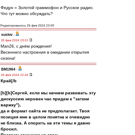
Федун = Золотой граммофон и Русское радио.
Что тут можно обсуждать?
Редактировалось 26 фев 2024 23:05
suslov
-
26 фев 2024 23:01
Man26, с днём рождения!
Весеннего настроения в ожидании открытия
сезона!
BM1964
-
26 фев 2024 22:44
Край[/b
[b][b]Сергей, если мы начнем развивать эту
дискуссию неровен час придем к "заткни
варжку"),
да и формат сайта не предполагает. Твоя
позиция мне в целом понятна и очевидно
не близка. А спорить на эти темы я давно
бросил.