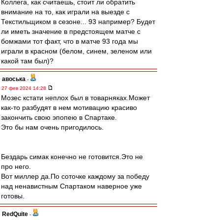
Коллега, как считаешь, стоит ли обратить
внимание на то, как играли на выезде с
Текстильщиком в сезоне... 93 например? Будет
ли иметь значение в предстоящем матче с
бомжами тот факт, что в матче 93 года мы
играли в красном (белом, синем, зеленом или
какой там был)?
авоська
-
27 фев 2024 14:28
Мозес кстати неплох был в товарняках.Может
как-то разбудят в нем мотивацию красиво
закончить свою эпопею в Спартаке.
Это бы нам очень пригодилось.
Бездарь симак конечно не готовится.Это не
про него.
Вот миллер да.По соточке каждому за победу
над ненавистным Спартаком наверное уже
готовы.
RedQuite
-