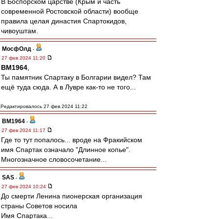
В Боспорском царстве (Крым и часть
современной Ростовской области) вообще
правила целая династия Спартокидов,
чивоуштам.
МосфОлд
-
27 фев 2024 11:20
BM1964
,
Ты памятник Спартаку в Болгарии видел? Там
ещё туда сюда. А в Лувре как-то не того...
Редактировалось 27 фев 2024 11:22
BM1964
-
27 фев 2024 11:17
Где то тут попалось... вроде на Фракийском
имя Спартак означало "Длинное копье".
Многозначное словосочетание...
SAS
-
27 фев 2024 10:24
До смерти Ленина пионерская организация
страны Советов носила
Имя Спартака...