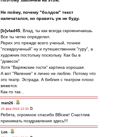
Поэтому закончим на этом.
Не пойму, почему "болдом" текст
напечатался, но править уж не буду.
[b]vlad45
, Влад, ты как всегда скромничаешь.
Все ты четко определил.
Рерих это прежде всего ученый, точнее
"псевдоученый" ну и путешественник "гуру", а
художник постольку поскольку. Как бы в
"довесок"
Хотя "Варяжские гости" картина хорошая.
А вот "Явление" я лично не люблю. Потому что
это театр. Эстрада. А библия с театром плохо
вяжется.
Как-то так...
man26
-
26 фев 2024 22:33
Ребята, огромное спасибо ВВсем! Счастлив
принимать поздравления здесь!!!
Los
-