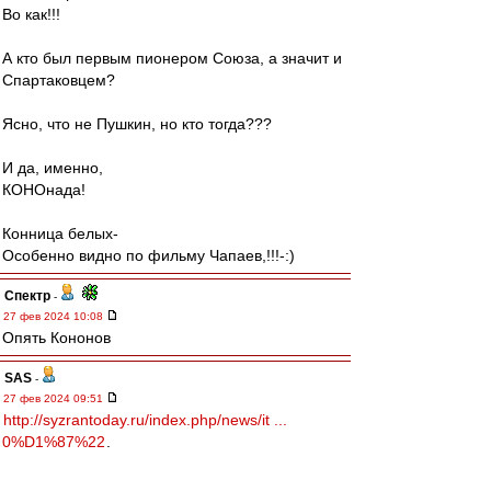
Во как!!!
А кто был первым пионером Союза, а значит и
Спартаковцем?
Ясно, что не Пушкин, но кто тогда???
И да, именно,
КОНОнада!
Конница белых-
Особенно видно по фильму Чапаев,!!!-:)
Спектр
-
27 фев 2024 10:08
Опять Кононов
SAS
-
27 фев 2024 09:51
http://syzrantoday.ru/index.php/news/it ...
0%D1%87%22
.