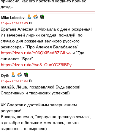
приносил, как его прототип когда-то принёс
дождь...
Mike Lebedev
-
26 фев 2024 23:05
Братьев Алексея и Михаила с днем рожденья!
Из вечерней лирики сегодня, пожалуй, по
случаю дня рожденья великого русского
режиссера - "Про Алексея Балабанова"
https://dzen.ru/a/Y06QXI5edBZGILw-
и "Где
снимался "Брат"
https://dzen.ru/a/Yvo3_OunYGZ9lBPy
DyG
-
26 фев 2024 23:04
man26
, Лёша, поздравляю! Будь здоров!
Спортивных и творческих успехов!)
ХК Спартак с достойным завершением
регулярки!
Январь, конечно, "вернул на грешную землю",
в декабре о большем мечталось, но что
выросоло - то выросло)