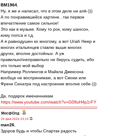
BM1964
,
Ну, я же и написал, что в этом деле ни алё-)))
А по понравившейсе картине...так первое
впечатление самое сильное!
Это как в музыке. Кому то рок, кому шансон,
кому попса и т.д.
А я равнодушен ко многому, а вот Uriah Heep и
многих итальянцев ставлю выше многих
других, вполне достойных. А уж
правильно\неправильно не берусь судить, ибо
это только мой выбор
Например Роллингов и Майкла Джексона
вообще не воспринимаю, а вот Смоки или
Френк Синатра под настроение вполне себе-)))
Да, подарок именинникам
https://www.youtube.com/watch?v=G09uH4p1rFY
МосфОлд
-
26 фев 2024 23:13
man26
,
Здоров будь и чтобы Спартак радость