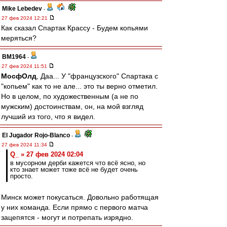
Mike Lebedev
-
27 фев 2024 12:21
Как сказал Спартак Крассу - Будем копьями
меряться?
BM1964
-
27 фев 2024 11:51
МосфОлд
, Даа... У "французского" Спартака с
"копьем" как то не але... это ты верно отметил.
Но в целом, по художественным (а не по
мужским) достоинствам, он, на мой взгляд
лучший из того, что я видел.
El Jugador Rojo-Blanco
-
27 фев 2024 11:34
Q_ » 27 фев 2024 02:04
в мусорном дерби кажется что всё ясно, но
кто знает может тоже всё не будет очень
просто.
Минск может покусаться. Довольно работящая
у них команда. Если прямо с первого матча
зацепятся - могут и потрепать изрядно.