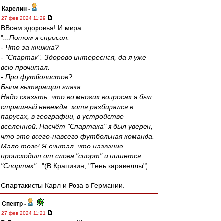
Карелин
-
27 фев 2024 11:29
ВВсем здоровья! И мира.
"
...Потом я спросил:
- Что за книжка?
- "Спартак". Здорово интересная, да я уже
всю прочитал.
- Про футболистов?
Быпа вытаращил глаза.
Надо сказать, что во многих вопросах я был
страшный невежда, хотя разбирался в
парусах, в географии, в устройстве
вселенной. Насчёт "Спартака" я был уверен,
что это всего-навсего футбольная команда.
Мало того! Я считал, что название
происходит от слова "спорт" и пишется
"Спортак"...
"(В.Крапивин, "Тень каравеллы")
Спартакисты Карл и Роза в Германии.
Спектр
-
27 фев 2024 11:21