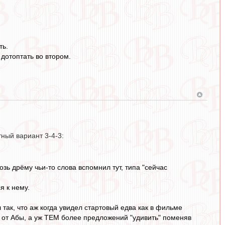
ть.
 дотоптать во втором.
тный вариант 3-4-3:
возь дрёму чьи-то слова вспомнил тут, типа "сейчас
я к нему.
 так, что аж когда увидел стартовый едва как в фильме
" от Абы, а уж ТЕМ более предложений "удивить" поменяв