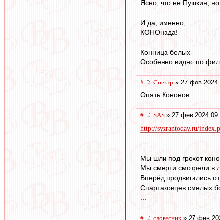
Ясно, что не Пушкин, но
И да, именно,
КОНОнада!
Конница белых-
Особенно видно по фильм
#
Спектр
» 27 фев 2024 
Опять Кононов
#
SAS
» 27 фев 2024 09:
http://syzrantoday.ru/inde
Мы шли под грохот кон
Мы смерти смотрели в 
Вперёд продвигались о
Спартаковцев смелых бо
...
#
словесник
» 27 фев 20