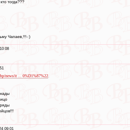
 кто тогда???
у Чапаев,!!!-:)
10:08
51
.
x.php/news/it ... 0%D1%87%22
онады
лицо
тряды
йцов!!!
24 09:01