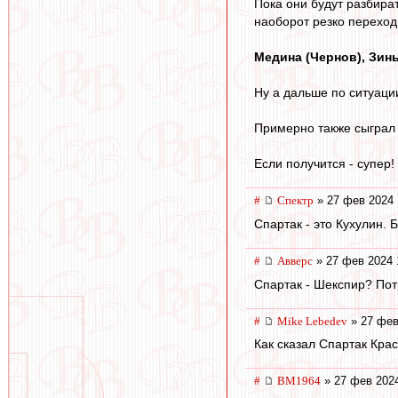
Пока они будут разбира
наоборот резко переход
Медина (Чернов), Зинь
Ну а дальше по ситуации
Примерно также сыграл 
Если получится - супер!
#
Спектр
» 27 фев 2024 
Спартак - это Кухулин. 
#
Авверс
» 27 фев 2024 
Спартак - Шекспир? Пот
#
Mike Lebedev
» 27 фев
Как сказал Спартак Кра
#
BM1964
» 27 фев 2024