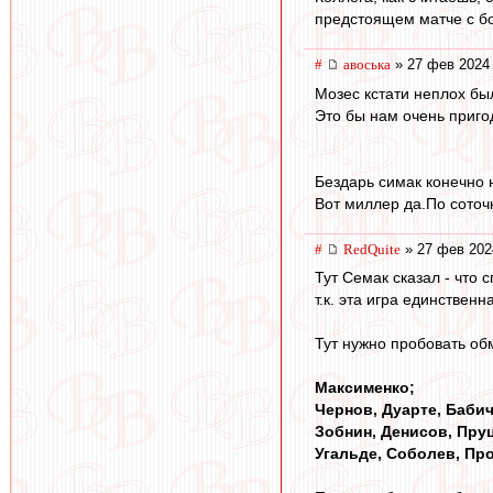
предстоящем матче с бо
#
авоська
» 27 фев 2024 
Мозес кстати неплох бы
Это бы нам очень приго
Бездарь симак конечно н
Вот миллер да.По соточ
#
RedQuite
» 27 фев 202
Тут Семак сказал - что 
т.к. эта игра единствен
Тут нужно пробовать обм
Максименко;
Чернов, Дуарте, Бабич
Зобнин, Денисов, Пру
Угальде, Соболев, Пр