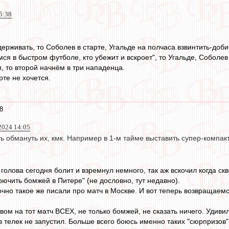
5:38
ерживать, то Соболев в старте, Угальде на полчаса взвинтить-доби
ся в быстром футболе, кто убежит и вскроет", то Угальде, Соболев
, то второй начнём в три нападенца.
рте не хочется.
8
2024 14:05
ь обмануть их, кмк. Например в 1-м тайме выставить супер-компак
о голова сегодня болит и взремнул немного, так аж вскочил когда ск
ючить бомжей в Питере" (не дословно, тут недавно).
чно такое же писали про матч в Москве. И вот теперь возвращаемс
вом на тот матч ВСЕХ, не только бомжей, не сказать ничего. Удивил
в телек не запустил. Больше всего боюсь именно таких "сюрпризов