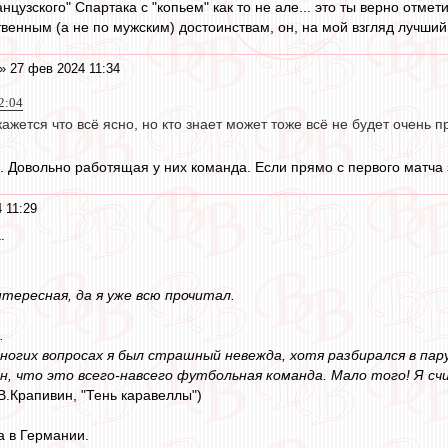
ранцузского" Спартака с "копьем" как то не але... это ты верно отмети
венным (а не по мужским) достоинствам, он, на мой взгляд лучший и
» 27 фев 2024 11:34
2:04
ажется что всё ясно, но кто знает может тоже всё не будет очень п
. Довольно работящая у них команда. Если прямо с первого матча з
 11:29
.
нтересная, да я уже всю прочитал.
.
многих вопросах я был страшный невежда, хотя разбирался в пар
ен, что это всего-навсего футбольная команда. Мало того! Я сч
(В.Крапивин, "Тень каравеллы")
а в Германии.