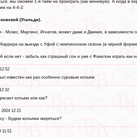
ться, мы сможем 1-й тайм не проиграть (как минимум). А когда в п
им на 4-4-2:
ковский (Угальде).
 - Мозес, Мартинс, Игнатов, может даже и Джикия, в зависимости от
Каррера на выезде с Уфой с чемпионском сезоне (в чёрной форме
 А если нет - забыть как страшный сон и уже с Факелом играть как н
12:52
Был известен как раз особенно суровым копьем
12:32
рясает копьем или как?
 2024 12:21
ссу - Будем копьями меряться?
 11:51