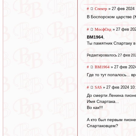
#
Спектр
» 27 фев 2024 
В Боспорском царстве (
#
МосфОлд
» 27 фев 202
BM1964
,
Ты памятник Спартаку в 
Редактировалось 27 фев 20
#
BM1964
» 27 фев 2024
Где то тут попалось... 
#
SAS
» 27 фев 2024 10:
До смерти Ленина пионе
Имя Спартака...
Во как!!!
А кто был первым пионе
Спартаковцем?