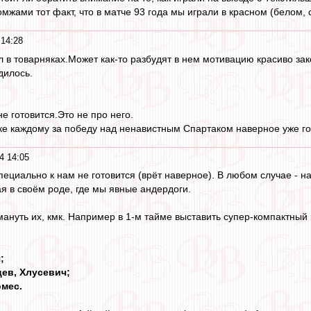
мжами тот факт, что в матче 93 года мы играли в красном (белом, 
14:28
л в товарняках.Может как-то разбудят в нем мотивацию красиво за
дилось.
е готовится.Это не про него.
ке каждому за победу над ненавистным Спартаком наверное уже го
4 14:05
специально к нам не готовится (врёт наверное). В любом случае - 
ная в своём роде, где мы явные андердоги.
ануть их, кмк. Например в 1-м тайме выставить супер-компактный 
;
цев, Хлусевич;
омес.