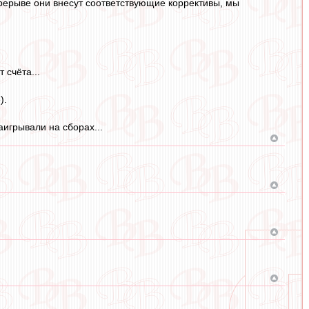
ерерыве они внесут соответствующие коррективы, мы
 счёта...
).
аигрывали на сборах...