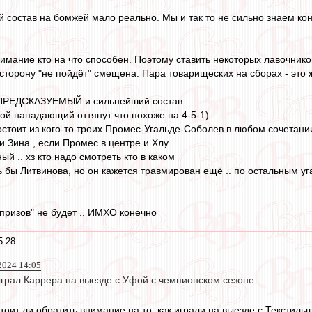
 состав на бомжей мало реально. Мы и так то не сильно знаем кон
мание кто на что способен. Поэтому ставить некоторых лавочников -
 сторону "не пойдёт" смещена. Пара товарищеских на сборах - это
ПРЕДСКАЗУЕМЫЙ и сильнейший состав.
орой нападающий оттянут что похоже на 4-5-1)
стоит из кого-то троих Промес-Угальде-Соболев в любом сочетани
 Зина , если Промес в центре и Хлу
 .. хз кто надо смотреть кто в каком
ь бы Литвинова, но он кажется травмирован ещё .. по остальным у
призов" не будет .. ИМХО конечно
5:28
2024 14:05
грал Каррера на выезде с Уфой с чемпионском сезоне
стоит ли обратить внимание на то, как играли на выезде с Текстиль