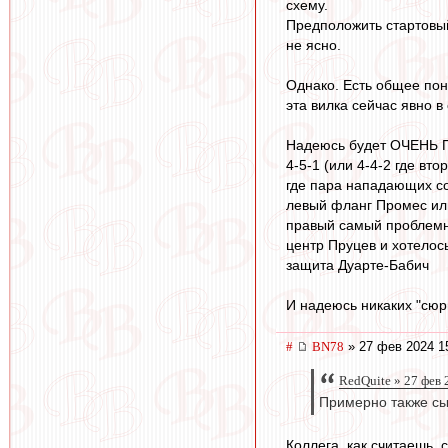
схему.
Предположить стартовый
не ясно.
Однако. Есть общее пони
эта вилка сейчас явно в
Надеюсь будет ОЧЕНЬ 
4-5-1 (или 4-4-2 где вт
где пара нападающих со
левый фланг Промес или
правый самый проблемный
центр Пруцев и хотелос
защита Дуарте-Бабич
И надеюсь никаких "сюр
#
BN78
» 27 фев 2024 1
RedQuite » 27 фев 
Примерно также сы
Коллега, как считаешь, 