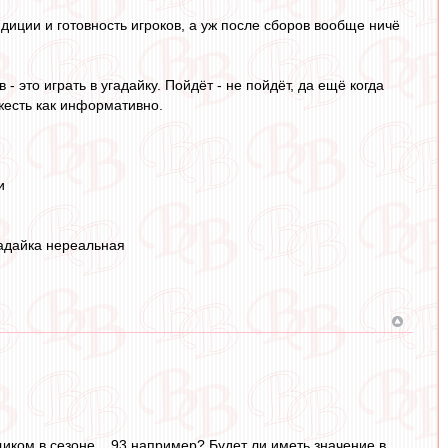
диции и готовность игроков, а уж после сборов вообще ничё
 это играть в угадайку. Пойдёт - не пойдёт, да ещё когда
 жесть как информативно.
и
гадайка нереальная
щиком в сезоне... 93 например? Будет ли иметь значение в