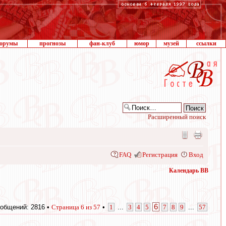
орумы
прогнозы
фан-клуб
юмор
музей
ссылки
Расширенный поиск
FAQ
Регистрация
Вход
Календарь ВВ
6
общений: 2816 •
Страница
6
из
57
•
1
...
3
4
5
7
8
9
...
57