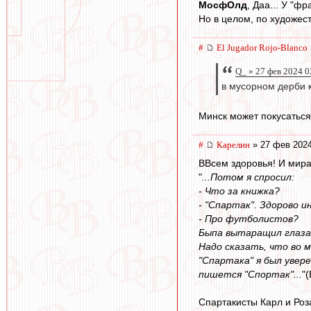
МосфОлд
, Даа... У "ф
Но в целом, по художест
#
El Jugador Rojo-Blanco
Q_ » 27 фев 2024 0
в мусорном дерби к
Минск может покусаться
#
Карелин
» 27 фев 2024
ВВсем здоровья! И мира
"
...Потом я спросил:
- Что за книжка?
- "Спартак". Здорово и
- Про футболистов?
Быпа вытаращил глаза
Надо сказать, что во 
"Спартака" я был увер
пишется "Спортак"...
"
Спартакисты Карл и Роз