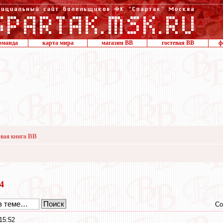
оманда
карта мира
магазин ВВ
гостевая ВВ
ф
вая книга ВВ
24
Со
15:52