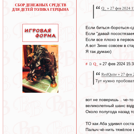
СБОР ДЕНЕЖНЫХ СРЕДСТВ
Q_ » 27 фев 2024 1
ДЛЯ ДЕТЕЙ ТОЛИКА ГЕРЦЫНА
Если биться-бороться-сд
Если "давай посостязаем
Если все плохо в первом
А вот Зиню совсем в ста
Я так думаю)
#
Q_
» 27 фев 2024 15:3
RedQuite » 27 фев 
Тут нужно пробоват
вот не поверишь .. че-т
великолепный шанс вздр
Около полугода назад то
ТО как Аба удивил соста
Палыч чё-нить тяжёлое 