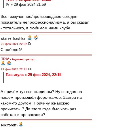
IV » 29 фев 2024 21:59
Все, озвученное/произошедшее сегодня,
показатель непрофессионализма, я бы сказал
- тотального, в любимом нами клубе.
starry_kashka
-
29 фев 2024 22:22
С победой!
TRIV
-
Администратор
29 фев 2024 22:21
Пашигула » 29 фев 2024, 22:15
А причём тут все стадионы? Ну сегодня на
нашем произошёл форс-мажор. Завтра на
каком-то другом. Причину же можно
прочитать..? До этого года был хоть раз
саботаж и провокация?
Nikiforoff
-