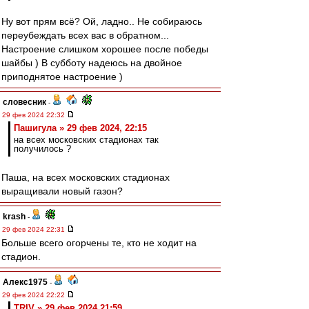
Ну вот прям всё? Ой, ладно.. Не собираюсь
переубеждать всех вас в обратном...
Настроение слишком хорошее после победы
шайбы ) В субботу надеюсь на двойное
приподнятое настроение )
словесник
-
29 фев 2024 22:32
Пашигула » 29 фев 2024, 22:15
на всех московских стадионах так
получилось ?
Паша, на всех московских стадионах
выращивали новый газон?
krash
-
29 фев 2024 22:31
Больше всего огорчены те, кто не ходит на
стадион.
Алекс1975
-
29 фев 2024 22:22
TRIV » 29 фев 2024 21:59