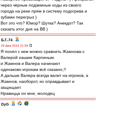
через чёрные подземные ходы из своего
города на реке прям в систему подогрева и
зубами перегрыз )
Вот это что? Юмор? Шутка? Анекдот? Так
сказать итог дня на ВВ )
Б.Г.-74
-
29 фев 2024 21:59
Я понял с кем можно сравнить Жамнова-с
Валерой нашим Карпиным:
и Жамнов и Валера начинают
одинаково:игрокам всё сказано,!!
А дальше Валера всегда валит на игроков, а
Жамнов, наоборот, их оправдывает и
защищает.
Нравицца он мне, молодец
DyG
-
29 фев 2024 21:59
С почином!
Тяжеловато, конечно, после 3:0 стало))
Что удивительно - по статистике и бросков и