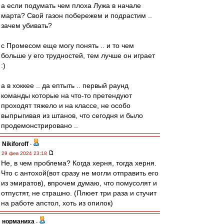
а если подумать чем плоха Лужа в начале
марта? Свой газон побережем и подрастим ..
зачем убивать?
с Промесом еще могу понять .. и то чем
больше у его трудностей, тем лучше он играет
:)
а в хоккее .. да ептыть .. первый раунд
команды которые на что-то претендуют
проходят тяжело и на классе, не особо
выпрыгивая из штанов, что сегодня и было
продемонстрировано ..
Nikiforoff
-
29 фев 2024 23:18
Не, в чем проблема? Когда херня, тогда херня.
Что с антохой(вот сразу не могли отправить его
из эмиратов), впрочем думаю, что помусолят и
отпустят, не страшно. (Плюет три раза и стучит
на работе апстол, хоть из опилок)
норманиха
-