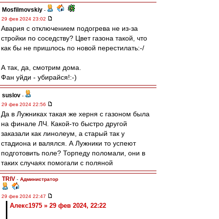
Mosfilmovskiy
-
29 фев 2024 23:02
Авария с отключением подогрева не из-за
стройки по соседству? Цвет газона такой, что
как бы не пришлось по новой перестилать:-/
А так, да, смотрим дома.
Фан уйди - убирайся!:-)
suslov
-
29 фев 2024 22:56
Да в Лужниках такая же херня с газоном была
на финале ЛЧ. Какой-то быстро другой
заказали как линолеум, а старый так у
стадиона и валялся. А Лужники то успеют
подготовить поле? Торпеду поломали, они в
таких случаях помогали с поляной
TRIV
-
Администратор
29 фев 2024 22:47
Алекс1975 » 29 фев 2024, 22:22