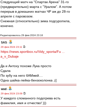
Следующий матч на "Спартак Арена" 31-го
(предварительно) марта с "Уралом". А потом
перерыв в домашних матчах ЧР аж до 28-го
апреля с паровозом.
Снежная (относительно) зима подсуропила,
конечно.
Редактировалось 29 фев 2024 23:16
SAS
-
29 фев 2024 23:11
https://news.sportbox.ru/Vidy_sporta/Fu ...
a_v_Dubaje
Да и Антоху похоже Лука просто
Сдала
По зубу на него бАМжей....
Одна шайка-лейка-бензоколонка ,((
wod
-
29 фев 2024 23:09
У каждого сломанного подогрева есть
фамилия, имя и отчество! )))