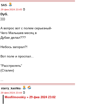
SAS
-
29 фев 2024 23:45
DyG
,
))))
А вопрос вот с полем серьезный-
Чего Малышев месяц в
Дубае делал???
Небось загорал?!
Вот поле и проспал...
"Расстрелять"
(Сталин)
...
starry_kashka
-
29 фев 2024 23:44
Mosfilmovskiy » 29 фев 2024 23:02