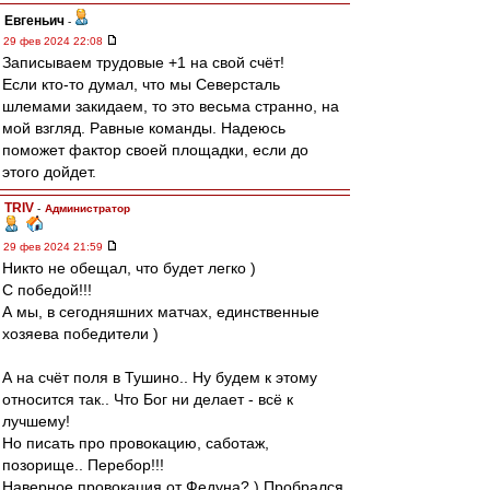
Евгеньич
-
29 фев 2024 22:08
Записываем трудовые +1 на свой счёт!
Если кто-то думал, что мы Северсталь
шлемами закидаем, то это весьма странно, на
мой взгляд. Равные команды. Надеюсь
поможет фактор своей площадки, если до
этого дойдет.
TRIV
-
Администратор
29 фев 2024 21:59
Никто не обещал, что будет легко )
С победой!!!
А мы, в сегодняшних матчах, единственные
хозяева победители )
А на счёт поля в Тушино.. Ну будем к этому
относится так.. Что Бог ни делает - всё к
лучшему!
Но писать про провокацию, саботаж,
позорище.. Перебор!!!
Наверное провокация от Федуна? ) Пробрался