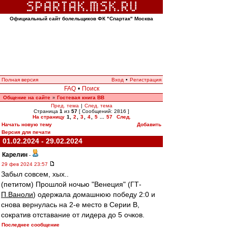
Официальный сайт болельщиков ФК "Спартак" Москва
Полная версия
Вход
•
Регистрация
FAQ
•
Поиск
Общение на сайте
Гостевая книга ВВ
»
Пред. тема
|
След. тема
Страница
1
из
57
[ Сообщений: 2816 ]
На страницу
1
,
2
,
3
,
4
,
5
...
57
След.
Начать новую тему
Добавить
Версия для печати
01.02.2024 - 29.02.2024
Карелин
-
29 фев 2024 23:57
Забыл совсем, хых..
(петитом) Прошлой ночью "Венеция" (ГТ-
П.Ваноли
) одержала домашнюю победу 2:0 и
снова вернулась на 2-е место в Серии В,
сократив отставание от лидера до 5 очков.
Последнее сообщение