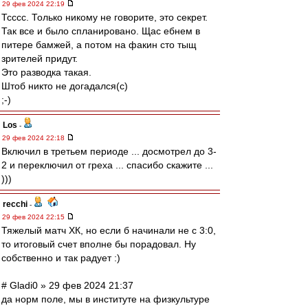
29 фев 2024 22:19
Тсссс. Только никому не говорите, это секрет.
Так все и было спланировано. Щас ебнем в
питере бамжей, а потом на факин сто тыщ
зрителей придут.
Это разводка такая.
Штоб никто не догадался(с)
;-)
Los
-
29 фев 2024 22:18
Включил в третьем периоде ... досмотрел до 3-
2 и переключил от греха ... спасибо скажите ...
)))
recchi
-
29 фев 2024 22:15
Тяжелый матч ХК, но если б начинали не с 3:0,
то итоговый счет вполне бы порадовал. Ну
собственно и так радует :)
# Gladi0 » 29 фев 2024 21:37
да норм поле, мы в институте на физкультуре