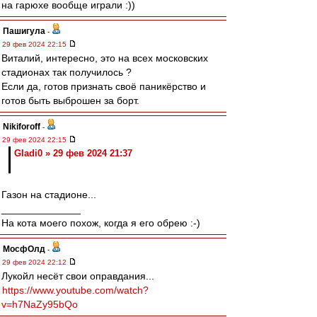
на гарюхе вообще играли :))
Пашигула
-
29 фев 2024 22:15
Виталий, интересно, это на всех московских
стадионах так получилось ?
Если да, готов признать своё паникёрство и
готов быть выброшен за борт.
Nikiforoff
-
29 фев 2024 22:15
Gladi0 » 29 фев 2024 21:37
Газон на стадионе...
______________
На кота моего похож, когда я его обрею :-)
МосфОлд
-
29 фев 2024 22:12
Лукойл несёт свои оправдания...
https://www.youtube.com/watch?
v=h7NaZy95bQo