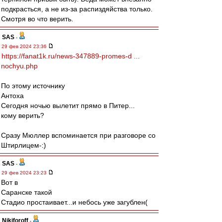
подкрасться, а не из-за распиздяйства только.
Смотря во что верить.
SAS
-
29 фев 2024 23:36
https://fanat1k.ru/news-347889-promes-d ...
nochyu.php
По этому источнику
Антоха
Сегодня ночью вылетит прямо в Питер...
кому верить?
Сразу Мюллер вспоминается при разговоре со
Штирлицем-:)
SAS
-
29 фев 2024 23:23
Вот в
Саранске такой
Стадио простаивает...и небось уже загублен(
Nikiforoff
-