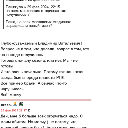
Пашигула » 29 фев 2024, 22:15
на всех московских стадионах так
получилось ?
Паша, на всех московских стадионах
выращивали новый газон?
Глубокоуважаемый Владимир Витальевич !
Вопрос не в том, что делали, вопрос в том, что
на выходе получилось.
Готовы к началу сезона, или нет. Мы - не
готовы .
И это очень печально. Потому как наш газон
всегда был впереди планеты РПЛ.
Все пример брали. А сейчас что-то
нарушилось.
Всё, молчу...
krash
-
29 фев 2024 23:37
Ден, мне б больше всех огорчаться надо. С
моим абиком. Но молчу ( не потому, что
терпилой привык быть). Беда может внезапно