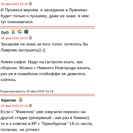
29 фев 2024 23:16
И Промеса вернём, и заседание в Лужниках
будет только к лучшему, даже не знаю, в чём
тут сомневатися.
DyG
-
29 фев 2024 23:16
Захарова не знаю за кого топит, хотелось бы
Лаврова заслушать)) ((
Химки нафиг. Надо на гастроли ехать, как
сборная. Можно с Нижнего Новгорода начать,
раз уж в хоккейном плэйоффе не довелось
сойтись.
Редактировалось 29 фев 2024 23:18
Карелин
-
29 фев 2024 23:16
Если с "Факелом" уже озвучили перенос на
другой стадик (резервный - как раз в Химках),
то и к ответке в КР с "Оренбургом" 14-го числа,
полагаю, не успеют.