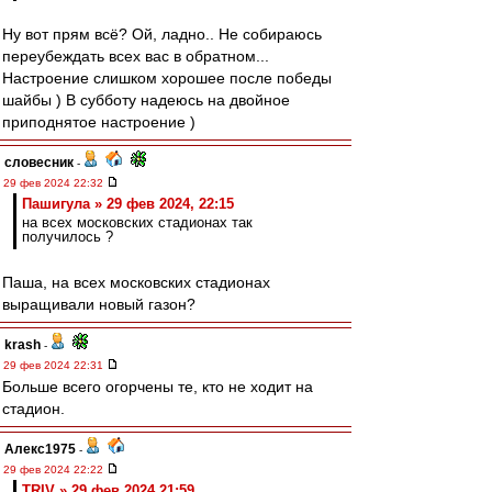
Ну вот прям всё? Ой, ладно.. Не собираюсь
переубеждать всех вас в обратном...
Настроение слишком хорошее после победы
шайбы ) В субботу надеюсь на двойное
приподнятое настроение )
словесник
-
29 фев 2024 22:32
Пашигула » 29 фев 2024, 22:15
на всех московских стадионах так
получилось ?
Паша, на всех московских стадионах
выращивали новый газон?
krash
-
29 фев 2024 22:31
Больше всего огорчены те, кто не ходит на
стадион.
Алекс1975
-
29 фев 2024 22:22
TRIV » 29 фев 2024 21:59