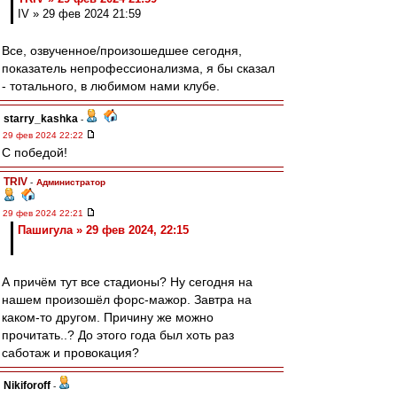
IV » 29 фев 2024 21:59
Все, озвученное/произошедшее сегодня,
показатель непрофессионализма, я бы сказал
- тотального, в любимом нами клубе.
starry_kashka
-
29 фев 2024 22:22
С победой!
TRIV
-
Администратор
29 фев 2024 22:21
Пашигула » 29 фев 2024, 22:15
А причём тут все стадионы? Ну сегодня на
нашем произошёл форс-мажор. Завтра на
каком-то другом. Причину же можно
прочитать..? До этого года был хоть раз
саботаж и провокация?
Nikiforoff
-