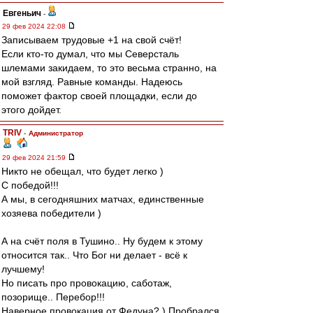
Евгеньич
-
29 фев 2024 22:08
Записываем трудовые +1 на свой счёт!
Если кто-то думал, что мы Северсталь
шлемами закидаем, то это весьма странно, на
мой взгляд. Равные команды. Надеюсь
поможет фактор своей площадки, если до
этого дойдет.
TRIV
-
Администратор
29 фев 2024 21:59
Никто не обещал, что будет легко )
С победой!!!
А мы, в сегодняшних матчах, единственные
хозяева победители )
А на счёт поля в Тушино.. Ну будем к этому
относится так.. Что Бог ни делает - всё к
лучшему!
Но писать про провокацию, саботаж,
позорище.. Перебор!!!
Наверное провокация от Федуна? ) Пробрался