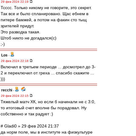
29 фев 2024 22:19
Тсссс. Только никому не говорите, это секрет.
Так все и было спланировано. Щас ебнем в
питере бамжей, а потом на факин сто тыщ
зрителей придут.
Это разводка такая.
Штоб никто не догадался(с)
;-)
Los
-
29 фев 2024 22:18
Включил в третьем периоде ... досмотрел до 3-
2 и переключил от греха ... спасибо скажите ...
)))
recchi
-
29 фев 2024 22:15
Тяжелый матч ХК, но если б начинали не с 3:0,
то итоговый счет вполне бы порадовал. Ну
собственно и так радует :)
# Gladi0 » 29 фев 2024 21:37
да норм поле, мы в институте на физкультуре