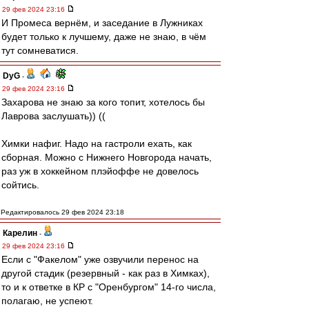
29 фев 2024 23:16
И Промеса вернём, и заседание в Лужниках
будет только к лучшему, даже не знаю, в чём
тут сомневатися.
DyG
-
29 фев 2024 23:16
Захарова не знаю за кого топит, хотелось бы
Лаврова заслушать)) ((
Химки нафиг. Надо на гастроли ехать, как
сборная. Можно с Нижнего Новгорода начать,
раз уж в хоккейном плэйоффе не довелось
сойтись.
Редактировалось 29 фев 2024 23:18
Карелин
-
29 фев 2024 23:16
Если с "Факелом" уже озвучили перенос на
другой стадик (резервный - как раз в Химках),
то и к ответке в КР с "Оренбургом" 14-го числа,
полагаю, не успеют.