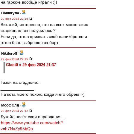
на гарюхе вообще играли :))
Пашигула
-
29 фев 2024 22:15
Виталий, интересно, это на всех московских
стадионах так получилось ?
Если да, готов признать своё паникёрство и
готов быть выброшен за борт.
Nikiforoff
-
29 фев 2024 22:15
Gladi0 » 29 фев 2024 21:37
Газон на стадионе...
______________
На кота моего похож, когда я его обрею :-)
МосфОлд
-
29 фев 2024 22:12
Лукойл несёт свои оправдания...
https://www.youtube.com/watch?
v=h7NaZy95bQo