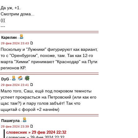
Да уж, +1.
Смотрим дома...
(((
---
Карелин
-
29 фев 2024 23:43
Поскольку и "Лужники" фигурируют как вариант,
то с "Оренбургом", похоже, там. Так как 12-го
марта "Химки" принимают "Краснодар" на Пути
регионов КР.
DyG
-
29 фев 2024 23:41
Мало того, Саш, ещё под покровом темноты
успеет прокрасться на Петровский (или как его
щас там?) и пару голов забъёт! Так что
щщитай с форой +2 начнём)
Пашигула
-
29 фев 2024 23:39
словесник » 29 фев 2024 22:32
словесник » 29 фев 2024 22:32