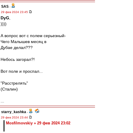
SAS
-
29 фев 2024 23:45
DyG
,
))))
А вопрос вот с полем серьезный-
Чего Малышев месяц в
Дубае делал???
Небось загорал?!
Вот поле и проспал...
"Расстрелять"
(Сталин)
...
starry_kashka
-
29 фев 2024 23:44
Mosfilmovskiy » 29 фев 2024 23:02