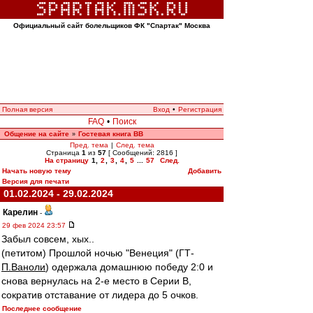
Официальный сайт болельщиков ФК "Спартак" Москва
Полная версия
Вход
•
Регистрация
FAQ
•
Поиск
Общение на сайте
Гостевая книга ВВ
»
Пред. тема
|
След. тема
Страница
1
из
57
[ Сообщений: 2816 ]
На страницу
1
,
2
,
3
,
4
,
5
...
57
След.
Начать новую тему
Добавить
Версия для печати
01.02.2024 - 29.02.2024
Карелин
-
29 фев 2024 23:57
Забыл совсем, хых..
(петитом) Прошлой ночью "Венеция" (ГТ-
П.Ваноли
) одержала домашнюю победу 2:0 и
снова вернулась на 2-е место в Серии В,
сократив отставание от лидера до 5 очков.
Последнее сообщение