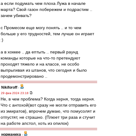
а если подумать чем плоха Лужа в начале
марта? Свой газон побережем и подрастим ..
зачем убивать?
с Промесом еще могу понять .. и то чем
больше у его трудностей, тем лучше он играет
:)
а в хоккее .. да ептыть .. первый раунд
команды которые на что-то претендуют
проходят тяжело и на классе, не особо
выпрыгивая из штанов, что сегодня и было
продемонстрировано ..
Nikiforoff
-
29 фев 2024 23:18
Не, в чем проблема? Когда херня, тогда херня.
Что с антохой(вот сразу не могли отправить его
из эмиратов), впрочем думаю, что помусолят и
отпустят, не страшно. (Плюет три раза и стучит
на работе апстол, хоть из опилок)
норманиха
-