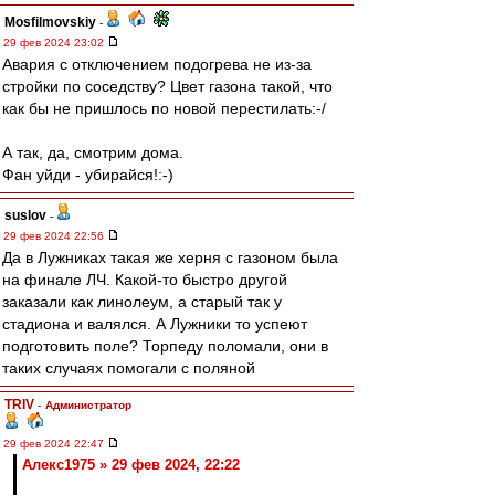
Mosfilmovskiy
-
29 фев 2024 23:02
Авария с отключением подогрева не из-за
стройки по соседству? Цвет газона такой, что
как бы не пришлось по новой перестилать:-/
А так, да, смотрим дома.
Фан уйди - убирайся!:-)
suslov
-
29 фев 2024 22:56
Да в Лужниках такая же херня с газоном была
на финале ЛЧ. Какой-то быстро другой
заказали как линолеум, а старый так у
стадиона и валялся. А Лужники то успеют
подготовить поле? Торпеду поломали, они в
таких случаях помогали с поляной
TRIV
-
Администратор
29 фев 2024 22:47
Алекс1975 » 29 фев 2024, 22:22