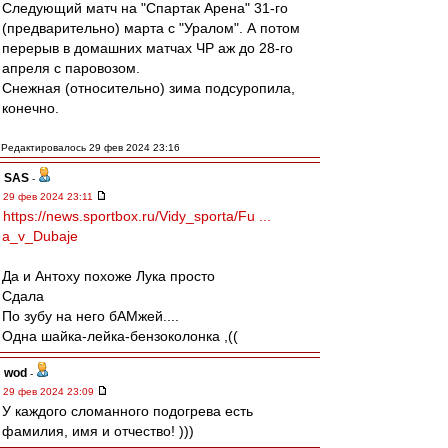
Следующий матч на "Спартак Арена" 31-го
(предварительно) марта с "Уралом". А потом
перерыв в домашних матчах ЧР аж до 28-го
апреля с паровозом.
Снежная (относительно) зима подсуропила,
конечно.
Редактировалось 29 фев 2024 23:16
SAS
-
29 фев 2024 23:11
https://news.sportbox.ru/Vidy_sporta/Fu ...
a_v_Dubaje
Да и Антоху похоже Лука просто
Сдала
По зубу на него бАМжей....
Одна шайка-лейка-бензоколонка ,((
wod
-
29 фев 2024 23:09
У каждого сломанного подогрева есть
фамилия, имя и отчество! )))