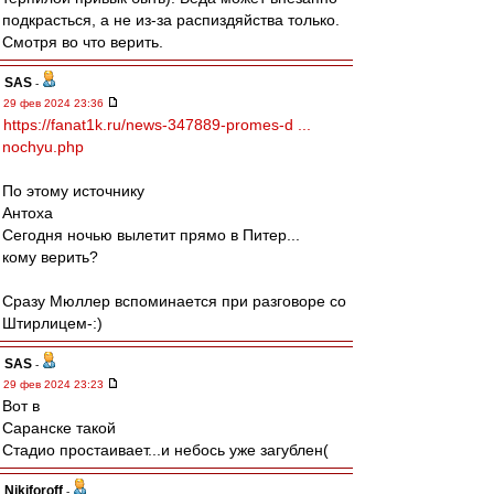
подкрасться, а не из-за распиздяйства только.
Смотря во что верить.
SAS
-
29 фев 2024 23:36
https://fanat1k.ru/news-347889-promes-d ...
nochyu.php
По этому источнику
Антоха
Сегодня ночью вылетит прямо в Питер...
кому верить?
Сразу Мюллер вспоминается при разговоре со
Штирлицем-:)
SAS
-
29 фев 2024 23:23
Вот в
Саранске такой
Стадио простаивает...и небось уже загублен(
Nikiforoff
-