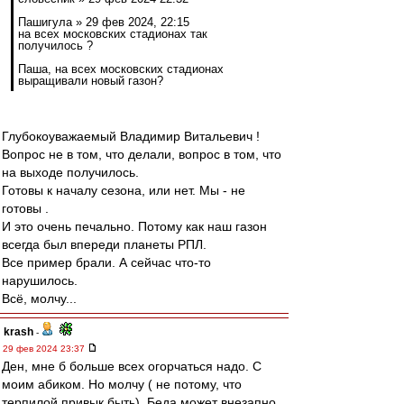
Пашигула » 29 фев 2024, 22:15
на всех московских стадионах так
получилось ?
Паша, на всех московских стадионах
выращивали новый газон?
Глубокоуважаемый Владимир Витальевич !
Вопрос не в том, что делали, вопрос в том, что
на выходе получилось.
Готовы к началу сезона, или нет. Мы - не
готовы .
И это очень печально. Потому как наш газон
всегда был впереди планеты РПЛ.
Все пример брали. А сейчас что-то
нарушилось.
Всё, молчу...
krash
-
29 фев 2024 23:37
Ден, мне б больше всех огорчаться надо. С
моим абиком. Но молчу ( не потому, что
терпилой привык быть). Беда может внезапно