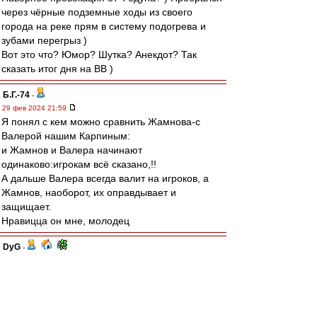
через чёрные подземные ходы из своего
города на реке прям в систему подогрева и
зубами перегрыз )
Вот это что? Юмор? Шутка? Анекдот? Так
сказать итог дня на ВВ )
Б.Г.-74
-
29 фев 2024 21:59
Я понял с кем можно сравнить Жамнова-с
Валерой нашим Карпиным:
и Жамнов и Валера начинают
одинаково:игрокам всё сказано,!!
А дальше Валера всегда валит на игроков, а
Жамнов, наоборот, их оправдывает и
защищает.
Нравицца он мне, молодец
DyG
-
29 фев 2024 21:59
С почином!
Тяжеловато, конечно, после 3:0 стало))
Что удивительно - по статистике и бросков и