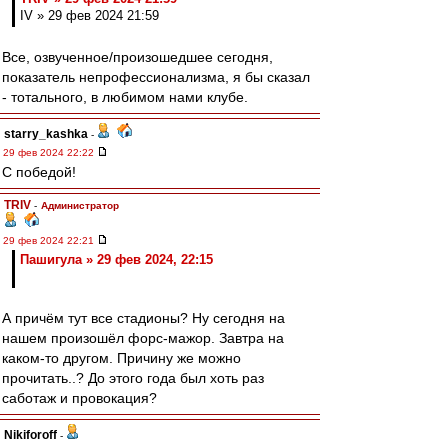
IV » 29 фев 2024 21:59
Все, озвученное/произошедшее сегодня,
показатель непрофессионализма, я бы сказал
- тотального, в любимом нами клубе.
starry_kashka
-
29 фев 2024 22:22
С победой!
TRIV
-
Администратор
29 фев 2024 22:21
Пашигула » 29 фев 2024, 22:15
А причём тут все стадионы? Ну сегодня на
нашем произошёл форс-мажор. Завтра на
каком-то другом. Причину же можно
прочитать..? До этого года был хоть раз
саботаж и провокация?
Nikiforoff
-