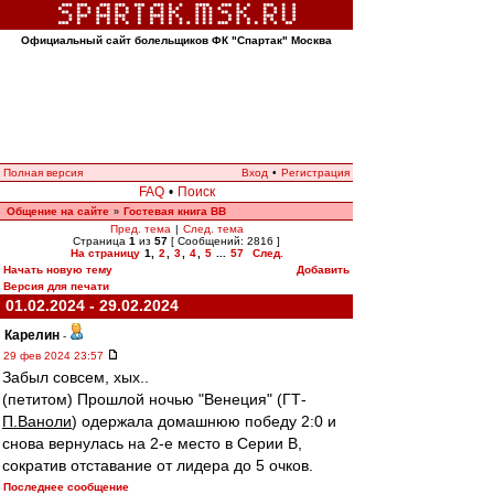
Официальный сайт болельщиков ФК "Спартак" Москва
Полная версия
Вход
•
Регистрация
FAQ
•
Поиск
Общение на сайте
Гостевая книга ВВ
»
Пред. тема
|
След. тема
Страница
1
из
57
[ Сообщений: 2816 ]
На страницу
1
,
2
,
3
,
4
,
5
...
57
След.
Начать новую тему
Добавить
Версия для печати
01.02.2024 - 29.02.2024
Карелин
-
29 фев 2024 23:57
Забыл совсем, хых..
(петитом) Прошлой ночью "Венеция" (ГТ-
П.Ваноли
) одержала домашнюю победу 2:0 и
снова вернулась на 2-е место в Серии В,
сократив отставание от лидера до 5 очков.
Последнее сообщение