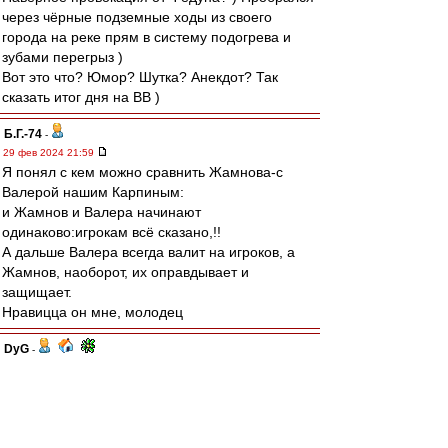
через чёрные подземные ходы из своего
города на реке прям в систему подогрева и
зубами перегрыз )
Вот это что? Юмор? Шутка? Анекдот? Так
сказать итог дня на ВВ )
Б.Г.-74
-
29 фев 2024 21:59
Я понял с кем можно сравнить Жамнова-с
Валерой нашим Карпиным:
и Жамнов и Валера начинают
одинаково:игрокам всё сказано,!!
А дальше Валера всегда валит на игроков, а
Жамнов, наоборот, их оправдывает и
защищает.
Нравицца он мне, молодец
DyG
-
29 фев 2024 21:59
С почином!
Тяжеловато, конечно, после 3:0 стало))
Что удивительно - по статистике и бросков и