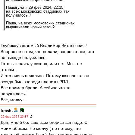
Пашигула » 29 фев 2024, 22:15
на всех московских стадионах так
получилось ?
Паша, на всех московских стадионах
выращивали новый газон?
Глубокоуважаемый Владимир Витальевич !
Вопрос не в том, что делали, вопрос в том, что
на выходе получилось.
Готовы к началу сезона, или нет. Мы - не
готовы .
И это очень печально. Потому как наш газон
всегда был впереди планеты РПЛ.
Все пример брали. А сейчас что-то
нарушилось.
Всё, молчу...
krash
-
29 фев 2024 23:37
Ден, мне б больше всех огорчаться надо. С
моим абиком. Но молчу ( не потому, что
терпилой привык быть). Беда может внезапно