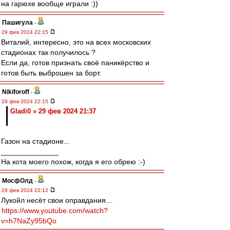
на гарюхе вообще играли :))
Пашигула
-
29 фев 2024 22:15
Виталий, интересно, это на всех московских
стадионах так получилось ?
Если да, готов признать своё паникёрство и
готов быть выброшен за борт.
Nikiforoff
-
29 фев 2024 22:15
Gladi0 » 29 фев 2024 21:37
Газон на стадионе...
______________
На кота моего похож, когда я его обрею :-)
МосфОлд
-
29 фев 2024 22:12
Лукойл несёт свои оправдания...
https://www.youtube.com/watch?
v=h7NaZy95bQo