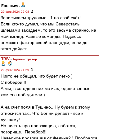
Евгеньич
-
29 фев 2024 22:08
Записываем трудовые +1 на свой счёт!
Если кто-то думал, что мы Северсталь
шлемами закидаем, то это весьма странно, на
мой взгляд. Равные команды. Надеюсь
поможет фактор своей площадки, если до
этого дойдет.
TRIV
-
Администратор
29 фев 2024 21:59
Никто не обещал, что будет легко )
С победой!!!
А мы, в сегодняшних матчах, единственные
хозяева победители )
А на счёт поля в Тушино.. Ну будем к этому
относится так.. Что Бог ни делает - всё к
лучшему!
Но писать про провокацию, саботаж,
позорище.. Перебор!!!
Наверное провокация от Федуна? ) Пробрался