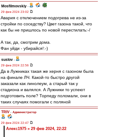
Mosfilmovskiy
-
29 фев 2024 23:02
Авария с отключением подогрева не из-за
стройки по соседству? Цвет газона такой, что
как бы не пришлось по новой перестилать:-/
А так, да, смотрим дома.
Фан уйди - убирайся!:-)
suslov
-
29 фев 2024 22:56
Да в Лужниках такая же херня с газоном была
на финале ЛЧ. Какой-то быстро другой
заказали как линолеум, а старый так у
стадиона и валялся. А Лужники то успеют
подготовить поле? Торпеду поломали, они в
таких случаях помогали с поляной
TRIV
-
Администратор
29 фев 2024 22:47
Алекс1975 » 29 фев 2024, 22:22