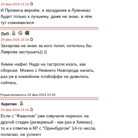
29 фев 2024 23:16
И Промеса вернём, и заседание в Лужниках
будет только к лучшему, даже не знаю, в чём
тут сомневатися.
DyG
-
29 фев 2024 23:16
Захарова не знаю за кого топит, хотелось бы
Лаврова заслушать)) ((
Химки нафиг. Надо на гастроли ехать, как
сборная. Можно с Нижнего Новгорода начать,
раз уж в хоккейном плэйоффе не довелось
сойтись.
Редактировалось 29 фев 2024 23:18
Карелин
-
29 фев 2024 23:16
Если с "Факелом" уже озвучили перенос на
другой стадик (резервный - как раз в Химках),
то и к ответке в КР с "Оренбургом" 14-го числа,
полагаю, не успеют.