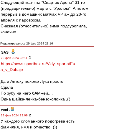
Следующий матч на "Спартак Арена" 31-го
(предварительно) марта с "Уралом". А потом
перерыв в домашних матчах ЧР аж до 28-го
апреля с паровозом.
Снежная (относительно) зима подсуропила,
конечно.
Редактировалось 29 фев 2024 23:16
SAS
-
29 фев 2024 23:11
https://news.sportbox.ru/Vidy_sporta/Fu ...
a_v_Dubaje
Да и Антоху похоже Лука просто
Сдала
По зубу на него бАМжей....
Одна шайка-лейка-бензоколонка ,((
wod
-
29 фев 2024 23:09
У каждого сломанного подогрева есть
фамилия, имя и отчество! )))