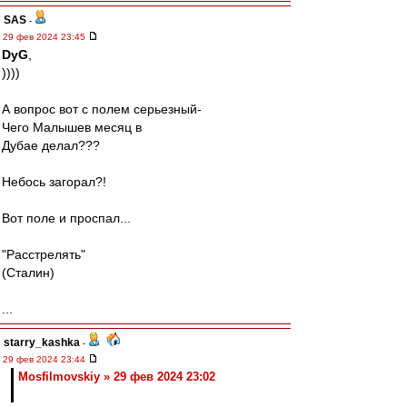
SAS
-
29 фев 2024 23:45
DyG
,
))))
А вопрос вот с полем серьезный-
Чего Малышев месяц в
Дубае делал???
Небось загорал?!
Вот поле и проспал...
"Расстрелять"
(Сталин)
...
starry_kashka
-
29 фев 2024 23:44
Mosfilmovskiy » 29 фев 2024 23:02