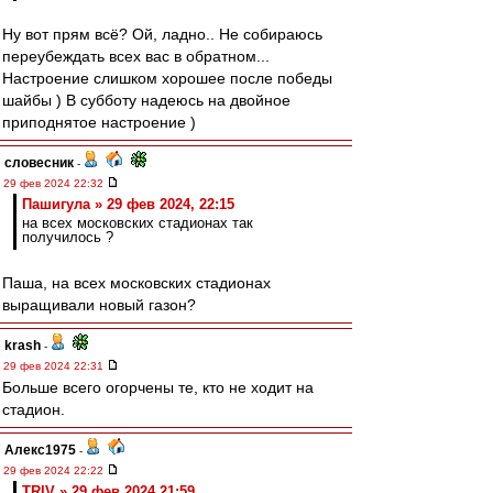
Ну вот прям всё? Ой, ладно.. Не собираюсь
переубеждать всех вас в обратном...
Настроение слишком хорошее после победы
шайбы ) В субботу надеюсь на двойное
приподнятое настроение )
словесник
-
29 фев 2024 22:32
Пашигула » 29 фев 2024, 22:15
на всех московских стадионах так
получилось ?
Паша, на всех московских стадионах
выращивали новый газон?
krash
-
29 фев 2024 22:31
Больше всего огорчены те, кто не ходит на
стадион.
Алекс1975
-
29 фев 2024 22:22
TRIV » 29 фев 2024 21:59