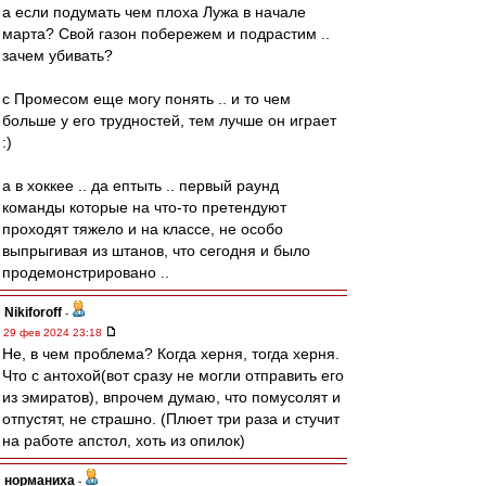
а если подумать чем плоха Лужа в начале
марта? Свой газон побережем и подрастим ..
зачем убивать?
с Промесом еще могу понять .. и то чем
больше у его трудностей, тем лучше он играет
:)
а в хоккее .. да ептыть .. первый раунд
команды которые на что-то претендуют
проходят тяжело и на классе, не особо
выпрыгивая из штанов, что сегодня и было
продемонстрировано ..
Nikiforoff
-
29 фев 2024 23:18
Не, в чем проблема? Когда херня, тогда херня.
Что с антохой(вот сразу не могли отправить его
из эмиратов), впрочем думаю, что помусолят и
отпустят, не страшно. (Плюет три раза и стучит
на работе апстол, хоть из опилок)
норманиха
-