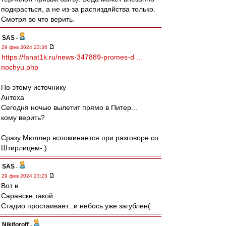
подкрасться, а не из-за распиздяйства только.
Смотря во что верить.
SAS
-
29 фев 2024 23:36
https://fanat1k.ru/news-347889-promes-d ...
nochyu.php
По этому источнику
Антоха
Сегодня ночью вылетит прямо в Питер...
кому верить?
Сразу Мюллер вспоминается при разговоре со
Штирлицем-:)
SAS
-
29 фев 2024 23:23
Вот в
Саранске такой
Стадио простаивает...и небось уже загублен(
Nikiforoff
-