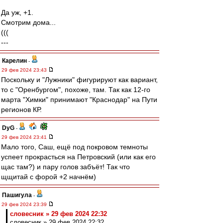
Да уж, +1.
Смотрим дома...
(((
---
Карелин
-
29 фев 2024 23:43
Поскольку и "Лужники" фигурируют как вариант,
то с "Оренбургом", похоже, там. Так как 12-го
марта "Химки" принимают "Краснодар" на Пути
регионов КР.
DyG
-
29 фев 2024 23:41
Мало того, Саш, ещё под покровом темноты
успеет прокрасться на Петровский (или как его
щас там?) и пару голов забъёт! Так что
щщитай с форой +2 начнём)
Пашигула
-
29 фев 2024 23:39
словесник » 29 фев 2024 22:32
словесник » 29 фев 2024 22:32