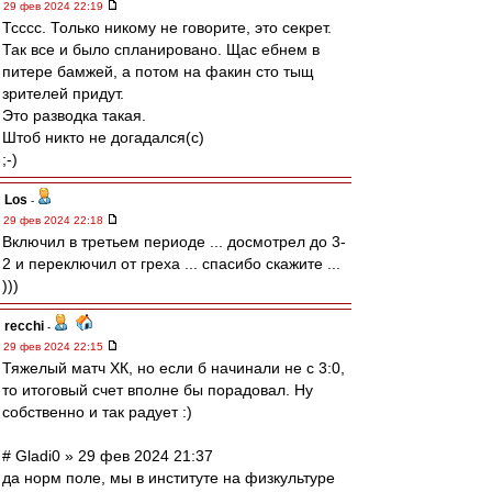
29 фев 2024 22:19
Тсссс. Только никому не говорите, это секрет.
Так все и было спланировано. Щас ебнем в
питере бамжей, а потом на факин сто тыщ
зрителей придут.
Это разводка такая.
Штоб никто не догадался(с)
;-)
Los
-
29 фев 2024 22:18
Включил в третьем периоде ... досмотрел до 3-
2 и переключил от греха ... спасибо скажите ...
)))
recchi
-
29 фев 2024 22:15
Тяжелый матч ХК, но если б начинали не с 3:0,
то итоговый счет вполне бы порадовал. Ну
собственно и так радует :)
# Gladi0 » 29 фев 2024 21:37
да норм поле, мы в институте на физкультуре