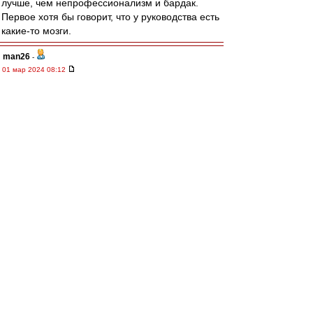
лучше, чем непрофессионализм и бардак.
Первое хотя бы говорит, что у руководства есть
какие-то мозги.
man26
-
01 мар 2024 08:12
А история с полем тоже осознанная? Да и
мало ли других историй, подтверждающих их
элементарный непрофессионализм и бардак?
slava1
-
01 мар 2024 08:11
man26
Ну вот ты сам и подтвердил, что для Лука,( не
для нас), гора с плеч и чистенькие блять.
Алекперов больше думает о не попасть под
санкции ,а не про Спартак.
Valex1956
-
01 мар 2024 08:10
visahouse » 01 мар 2024 07:29
Ну вот тут и стоит задуматься. Не осознанное