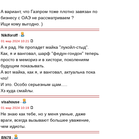
А вариант, что Газпром тоже плотно завязан по
бизнесу с ОАЭ не рассматриваем ?
Ищи кому выгодно. )
Nikiforoff
-
01 мар 2024 10:21
А я рад. Не пропадет майка "лукойл-стыд".
Как, я и ванговал, шарф "федун-гондон" теперь
просто в мемориз и в хистори, поколениям
будущим показывать.
А вот майка, как я, и ванговал, актуальна пока
что!
И это. Особо серьезным щам.....
Хз куда смайлы.
visahouse
-
01 мар 2024 10:19
Не знаю как тебе, но у меня умные, даже
враги, всегда вызывают большее уважение,
чем идиоты.
BN78
-