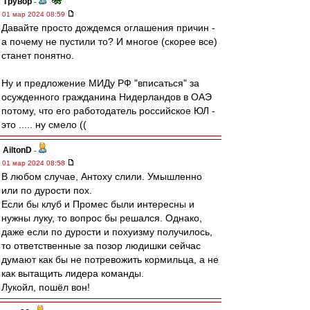
Трувор
-
01 мар 2024 08:59
Давайте просто дождемся оглашения причин -
а почему не пустили то? И многое (скорее все)
станет понятно.
Ну и предложение МИДу РФ "вписаться" за
осужденного гражданина Нидерландов в ОАЭ
потому, что его работодатель российское ЮЛ -
это ..... ну смело ((
AiltonD
-
01 мар 2024 08:58
В любом случае, Антоху слили. Умышленно
или по дурости пох.
Если бы клуб и Промес были интересны и
нужны луку, то вопрос бы решался. Однако,
даже если по дурости и похуизму получилось,
то ответственные за позор людишки сейчас
думают как бы не потревожить кормильца, а не
как вытащить лидера команды.
Лукойл, пошёл вон!