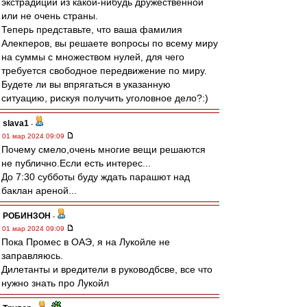
экстрадиции из какой-нибудь дружественной
или не очень страны.
Теперь представьте, что ваша фамилия
Алекперов, вы решаете вопросы по всему миру
на суммы с множеством нулей, для чего
требуется свободное передвижение по миру.
Будете ли вы впрягаться в указанную
ситуацию, рискуя получить уголовное дело?:)
slava1
-
01 мар 2024 09:09
Почему смело,очень многие вещи решаются
не публично.Если есть интерес...
До 7:30 субботы буду ждать парашют над
баклан ареной...
РОБИНЗОН
-
01 мар 2024 09:09
Пока Промес в ОАЭ, я на Лукойле не
заправляюсь.
Дилетанты и вредители в руководбсве, все что
нужно знать про Лукойл