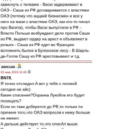
зависнуть с телками - Васю задерживают в
ОАЭ - Саша из РФ договаривается с властями
ОАЭ (потому что аццкий бизнесмен и все у
него на мази с властями ОАЭ, как кто-то писал
про Вагита), чтобы Васю выпустили в РФ -
Власти Польши возбуждают дело против Саши
из РФ, выдают ордер на арест и объявляют в
розыск - Саша из РФ едет во Францию
вспомнить былое в Булонском лесу - В Шарль-
де-Голле Сашу из РФ арестовывают и т.д.
авоська
-
01 мар 2024 11:40
BN78
,
Я точно отследил.А вот у тебя с логикой
сегодня не айс)
Какие спасения?Охранка Лукойла его будет
похищать?
Если он таки доберется до РФ,то только по
причине того,что ОАЭ вопросов к нему больше
не имеют.
А дальше действует то,что описАл выше.