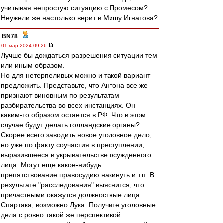
учитывая непростую ситуацию с Промесом?
Неужели же настолько верит в Мишу Игнатова?
BN78
-
01 мар 2024 09:26
Лучше бы дождаться разрешения ситуации тем
или иным образом.
Но для нетерпеливых можно и такой вариант
предложить. Представьте, что Антона все же
признают виновным по результатам
разбирательства во всех инстанциях. Он
каким-то образом остается в РФ. Что в этом
случае будут делать голландские органы?
Скорее всего заводить новое уголовное дело,
но уже по факту соучастия в преступлении,
выразившееся в укрывательстве осужденного
лица. Могут еще какое-нибудь
препятствование правосудию накинуть и т.п. В
результате "расследования" выяснится, что
причастными окажутся должностные лица
Спартака, возможно Лука. Получите уголовные
дела с ровно такой же перспективой