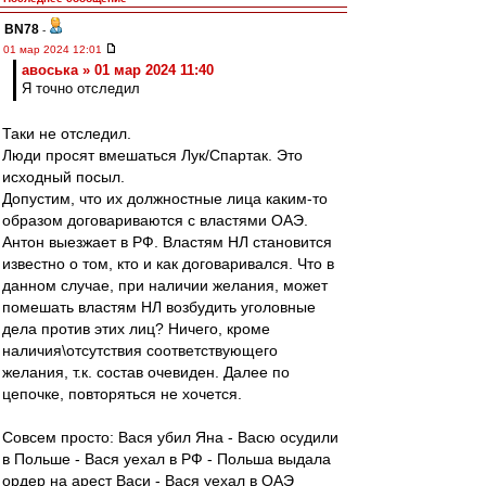
BN78
-
01 мар 2024 12:01
авоська » 01 мар 2024 11:40
Я точно отследил
Таки не отследил.
Люди просят вмешаться Лук/Спартак. Это
исходный посыл.
Допустим, что их должностные лица каким-то
образом договариваются с властями ОАЭ.
Антон выезжает в РФ. Властям НЛ становится
известно о том, кто и как договаривался. Что в
данном случае, при наличии желания, может
помешать властям НЛ возбудить уголовные
дела против этих лиц? Ничего, кроме
наличия\отсутствия соответствующего
желания, т.к. состав очевиден. Далее по
цепочке, повторяться не хочется.
Совсем просто: Вася убил Яна - Васю осудили
в Польше - Вася уехал в РФ - Польша выдала
ордер на арест Васи - Вася уехал в ОАЭ