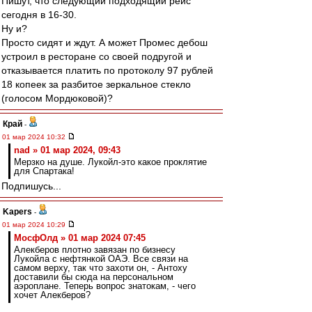
Пишут, что следующий подходящий рейс
сегодня в 16-30.
Ну и?
Просто сидят и ждут. А может Промес дебош
устроил в ресторане со своей подругой и
отказывается платить по протоколу 97 рублей
18 копеек за разбитое зеркальное стекло
(голосом Мордюковой)?
Край
-
01 мар 2024 10:32
nad » 01 мар 2024, 09:43
Мерзко на душе. Лукойл-это какое проклятие
для Спартака!
Подпишусь...
Kapers
-
01 мар 2024 10:29
МосфОлд » 01 мар 2024 07:45
Алекберов плотно завязан по бизнесу
Лукойла с нефтянкой ОАЭ. Все связи на
самом верху, так что захоти он, - Антоху
доставили бы сюда на персональном
аэроплане. Теперь вопрос знатокам, - чего
хочет Алекберов?