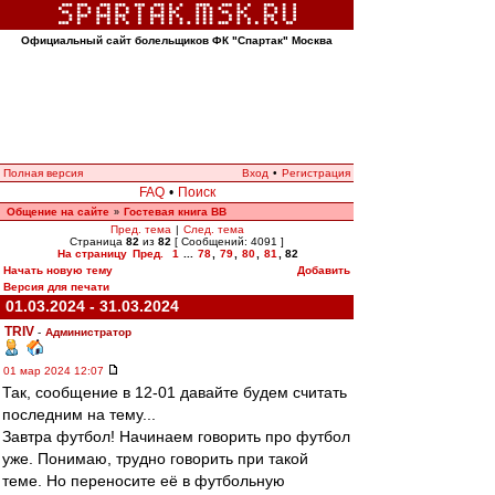
Официальный сайт болельщиков ФК "Спартак" Москва
Полная версия
Вход
•
Регистрация
FAQ
•
Поиск
Общение на сайте
Гостевая книга ВВ
»
Пред. тема
|
След. тема
Страница
82
из
82
[ Сообщений: 4091 ]
На страницу
Пред.
1
...
78
,
79
,
80
,
81
,
82
Начать новую тему
Добавить
Версия для печати
01.03.2024 - 31.03.2024
TRIV
-
Администратор
01 мар 2024 12:07
Так, сообщение в 12-01 давайте будем считать
последним на тему...
Завтра футбол! Начинаем говорить про футбол
уже. Понимаю, трудно говорить при такой
теме. Но переносите её в футбольную