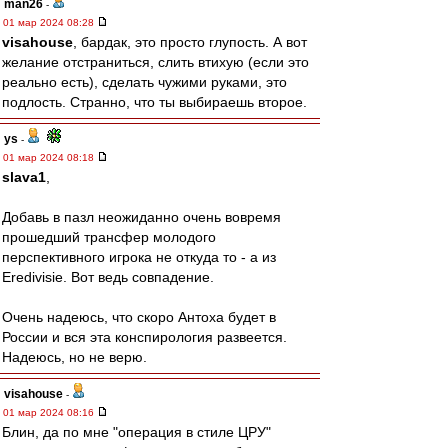
man26
-
01 мар 2024 08:28
visahouse
, бардак, это просто глупость. А вот
желание отстраниться, слить втихую (если это
реально есть), сделать чужими руками, это
подлость. Странно, что ты выбираешь второе.
ys
-
01 мар 2024 08:18
slava1
,
Добавь в пазл неожиданно очень вовремя
прошедший трансфер молодого
перспективного игрока не откуда то - а из
Eredivisie. Вот ведь совпадение.
Очень надеюсь, что скоро Антоха будет в
России и вся эта конспирология развеется.
Надеюсь, но не верю.
visahouse
-
01 мар 2024 08:16
Блин, да по мне "операция в стиле ЦРУ"