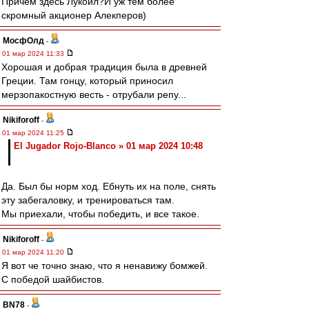
Причем здесь Лукойл?И уж тем более
скромный акционер Алекперов)
МосфОлд
-
01 мар 2024 11:33
Хорошая и добрая традиция была в древней
Греции. Там гонцу, который приносил
мерзопакостную весть - отрубали репу...
Nikiforoff
-
01 мар 2024 11:25
El Jugador Rojo-Blanco » 01 мар 2024 10:48
Да. Был бы норм ход. Ебнуть их на поле, снять
эту забегаловку, и тренироваться там.
Мы приехали, чтобы победить, и все такое.
Nikiforoff
-
01 мар 2024 11:20
Я вот че точно знаю, что я ненавижу бомжей.
С победой шайбистов.
BN78
-