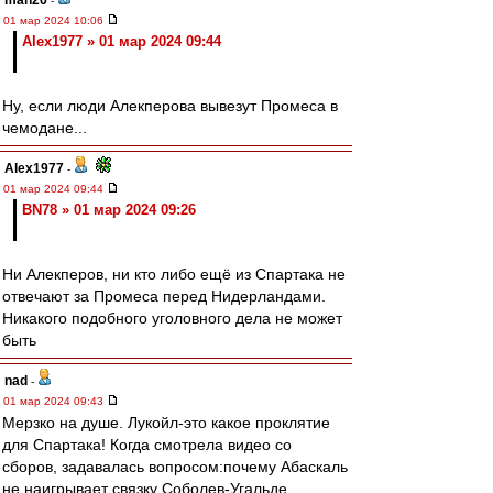
man26
-
01 мар 2024 10:06
Alex1977 » 01 мар 2024 09:44
Ну, если люди Алекперова вывезут Промеса в
чемодане...
Alex1977
-
01 мар 2024 09:44
BN78 » 01 мар 2024 09:26
Ни Алекперов, ни кто либо ещё из Спартака не
отвечают за Промеса перед Нидерландами.
Никакого подобного уголовного дела не может
быть
nad
-
01 мар 2024 09:43
Мерзко на душе. Лукойл-это какое проклятие
для Спартака! Когда смотрела видео со
сборов, задавалась вопросом:почему Абаскаль
не наигрывает связку Соболев-Угальде,