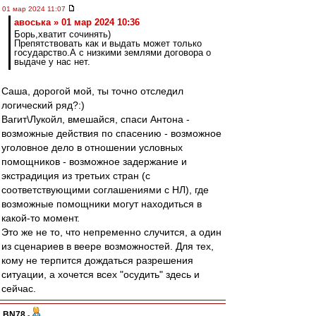
01 мар 2024 11:07
авоська » 01 мар 2024 10:36
Борь,хватит сочинять)
Препятствовать как и выдать может только
государство.А с низкими землями договора о
выдаче у нас нет.
Саша, дорогой мой, ты точно отследил
логический ряд?:)
Вагит\Лукойл, вмешайся, спаси Антона -
возможные действия по спасению - возможное
уголовное дело в отношении условных
помощников - возможное задержание и
экстрадиция из третьих стран (с
соответствующими соглашениями с НЛ), где
возможные помощники могут находиться в
какой-то момент.
Это же не то, что непременно случится, а один
из сценариев в веере возможностей. Для тех,
кому не терпится дождаться разрешения
ситуации, а хочется всех "осудить" здесь и
сейчас.
BN78
-