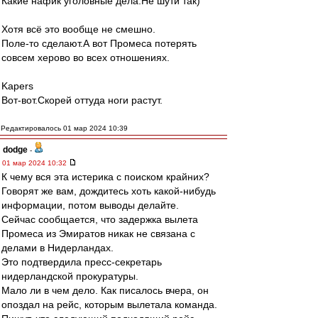
Какие нафик уголовные дела.Не шути так)
Хотя всё это вообще не смешно.
Поле-то сделают.А вот Промеса потерять
совсем херово во всех отношениях.
Kapers
Вот-вот.Скорей оттуда ноги растут.
Редактировалось 01 мар 2024 10:39
dodge
-
01 мар 2024 10:32
К чему вся эта истерика с поиском крайних?
Говорят же вам, дождитесь хоть какой-нибудь
информации, потом выводы делайте.
Сейчас сообщается, что задержка вылета
Промеса из Эмиратов никак не связана с
делами в Нидерландах.
Это подтвердила пресс-секретарь
нидерландской прокуратуры.
Мало ли в чем дело. Как писалось вчера, он
опоздал на рейс, которым вылетала команда.