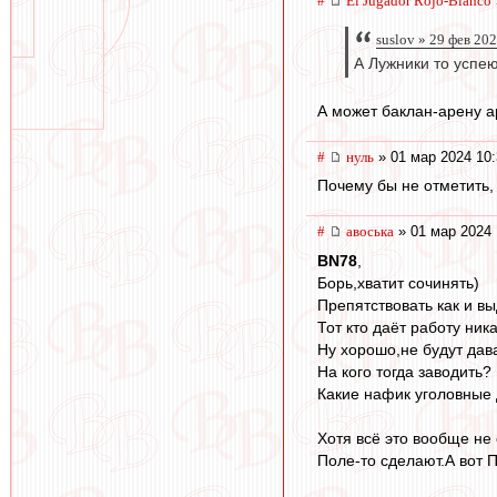
#
El Jugador Rojo-Blanco
suslov » 29 фев 20
А Лужники то успею
А может баклан-арену а
#
нуль
» 01 мар 2024 10:
Почему бы не отметить, 
#
авоська
» 01 мар 2024 
BN78
,
Борь,хватит сочинять)
Препятствовать как и вы
Тот кто даёт работу ник
Ну хорошо,не будут дав
На кого тогда заводить?
Какие нафик уголовные 
Хотя всё это вообще не
Поле-то сделают.А вот 