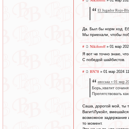
#
Nikiforoff
» 01 мар 202
El Jugador Rojo-Bl
Да. Был бы норм ход. Еб
Мы приехали, чтобы побе
#
Nikiforoff
» 01 мар 202
Я вот че точно знаю, чт
С победой шайбистов.
#
BN78
» 01 мар 2024 11
авоська » 01 мар 2
Борь,хватит сочиня
Препятствовать как
Саша, дорогой мой, ты т
Вагит\Лукойл, вмешайся
возможное задержание и
то момент.
Это же не то, что непре