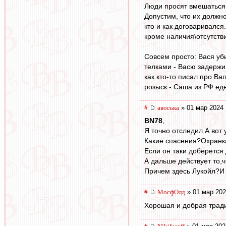
Люди просят вмешаться 
Допустим, что их должн
кто и как договаривалс
кроме наличия\отсутстви
Совсем просто: Вася уб
телками - Васю задержи
как кто-то писал про В
розыск - Саша из РФ ед
#
авоська
» 01 мар 2024 
BN78
,
Я точно отследил.А вот 
Какие спасения?Охранка
Если он таки доберется
А дальше действует то,
Причем здесь Лукойл?И
#
МосфОлд
» 01 мар 202
Хорошая и добрая тради