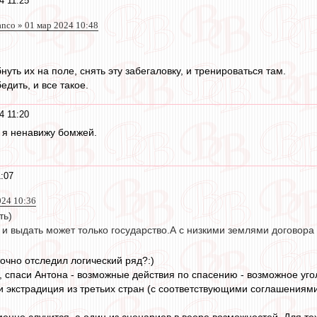
4 11:25
anco » 01 мар 2024 10:48
нуть их на поле, снять эту забегаловку, и тренироваться там.
дить, и все такое.
4 11:20
о я ненавижу бомжей.
:07
024 10:36
ть)
 и выдать может только государство.А с низкими землями договора 
очно отследил логический ряд?:)
, спаси Антона - возможные действия по спасению - возможное уг
 экстрадиция из третьих стран (с соответствующими соглашениями
менно случится, а один из сценариев в веере возможностей. Для те