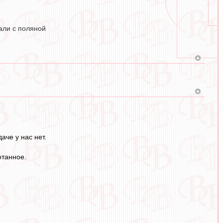
али с поляной
аче у нас нет.
отанное.