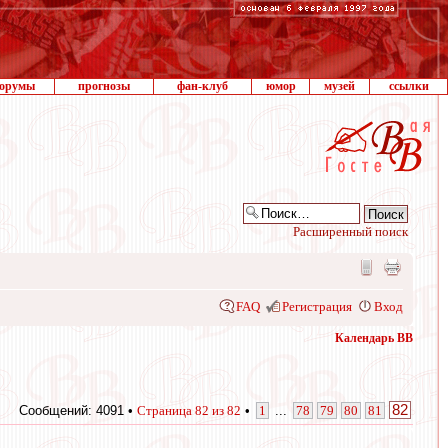
орумы
прогнозы
фан-клуб
юмор
музей
ссылки
Расширенный поиск
FAQ
Регистрация
Вход
Календарь ВВ
82
Сообщений: 4091 •
Страница
82
из
82
•
1
...
78
79
80
81