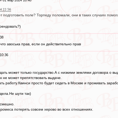
» 01 мар 2024 10:48
24 22:56
т подготовить поле? Торпеду поломали, они в таких случаях помог
рендовать?)
38
что авоська прав, если он действительно прав
10:36
дать может только государство.А с низкими землями договора о выд
ак не может препятствовать выдаче.
ать работу.Квинси просто будет сидеть в Москве и проживать зараб
дела.Не шути так)
 смешно.
Промеса потерять совсем херово во всех отношениях.