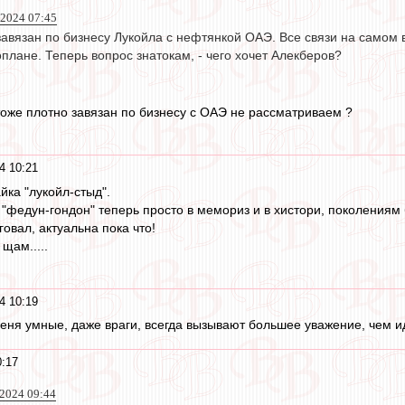
2024 07:45
авязан по бизнесу Лукойла с нефтянкой ОАЭ. Все связи на самом ве
лане. Теперь вопрос знатокам, - чего хочет Алекберов?
 тоже плотно завязан по бизнесу с ОАЭ не рассматриваем ?
4 10:21
йка "лукойл-стыд".
ф "федун-гондон" теперь просто в мемориз и в хистори, поколениям
нговал, актуальна пока что!
щам.....
4 10:19
 меня умные, даже враги, всегда вызывают большее уважение, чем и
0:17
 2024 09:44