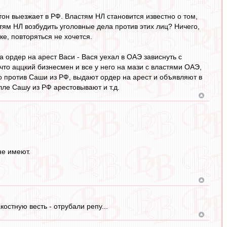
он выезжает в РФ. Властям НЛ становится известно о том,
тям НЛ возбудить уголовные дела против этих лиц? Ничего,
ке, повторяться не хочется.
 ордер на арест Васи - Вася уехал в ОАЭ зависнуть с
то аццкий бизнесмен и все у него на мази с властями ОАЭ,
ло против Саши из РФ, выдают ордер на арест и объявляют в
ле Сашу из РФ арестовывают и т.д.
не имеют.
остную весть - отрубали репу...