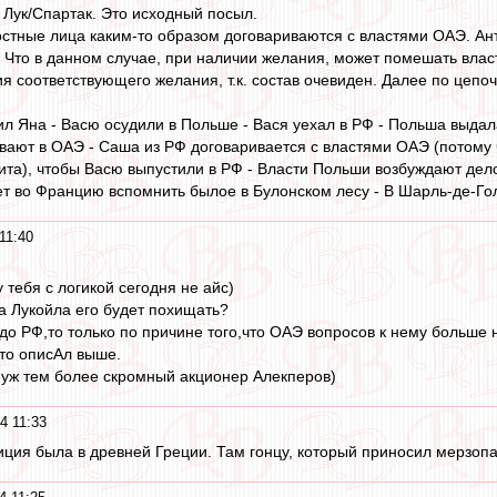
Лук/Спартак. Это исходный посыл.
остные лица каким-то образом договариваются с властями ОАЭ. Ант
я. Что в данном случае, при наличии желания, может помешать влас
я соответствующего желания, т.к. состав очевиден. Далее по цепоч
ил Яна - Васю осудили в Польше - Вася уехал в РФ - Польша выдала
вают в ОАЭ - Саша из РФ договаривается с властями ОАЭ (потому ч
агита), чтобы Васю выпустили в РФ - Власти Польши возбуждают де
ет во Францию вспомнить былое в Булонском лесу - В Шарль-де-Гол
11:40
у тебя с логикой сегодня не айс)
 Лукойла его будет похищать?
 до РФ,то только по причине того,что ОАЭ вопросов к нему больше 
что описАл выше.
 уж тем более скромный акционер Алекперов)
4 11:33
ция была в древней Греции. Там гонцу, который приносил мерзопак