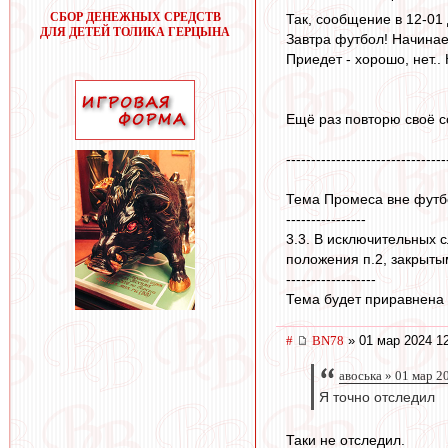
СБОР ДЕНЕЖНЫХ СРЕДСТВ
Так, сообщение в 12-01 
ДЛЯ ДЕТЕЙ ТОЛИКА ГЕРЦЫНА
Завтра футбол! Начинае
Приедет - хорошо, нет..
Ещё раз повторю своё с
--------------------------------
Тема Промеса вне футбо
----------------
3.3. В исключительных 
положения п.2, закрыты
------------------
Тема будет приравнена 
#
BN78
» 01 мар 2024 1
авоська » 01 мар 2
Я точно отследил
Таки не отследил.