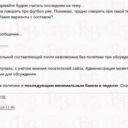
давайте будем считать последним на тему...
м говорить про футбол уже. Понимаю, трудно говорить при такой 
 Какие варианты с составом?
ообщение...
------
льной составляющей почти невозможна без политики при обсужден
случаях, с учётом мнения посетителей сайта, Администрация може
ми для обсуждения.
к политике и
последующим минимальным баном в неделю
. Сп
2:01
024 11:40