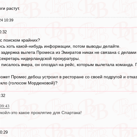
ги растут.
24 10:39
0:32
 с поиском крайних?
есь хоть какой-нибудь информации, потом выводы делайте.
 задержка вылета Промеса из Эмиратов никак не связана с делами
секретарь нидерландской прокуратуры.
к писалось вчера, он опоздал на рейс, которым вылетала команда.
может Промес дебош устроил в ресторане со своей подругой и отказ
екло (голосом Мордюковой)?
:32
 09:43
койл-это какое проклятие для Спартака!
0:29