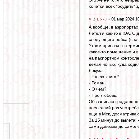
хочется всех "осудить" з
#
BN78
» 01 мар 2024 1
А вообще, в аэропортах
Летел я как-то в ЮА. С
следующего рейса (спа
Утром привозят в термин
какое-то помещение и в
на паспортном контроле 
делал ночью, куда ходил
Лекуха.
- Что за книга?
- Роман.
- О чем?
- Про любовь.
Обзванивают родственни
последний раз употребл
еще в Мск, досматриваю
За 15 минут до вылета: 
сами довезем до самоле