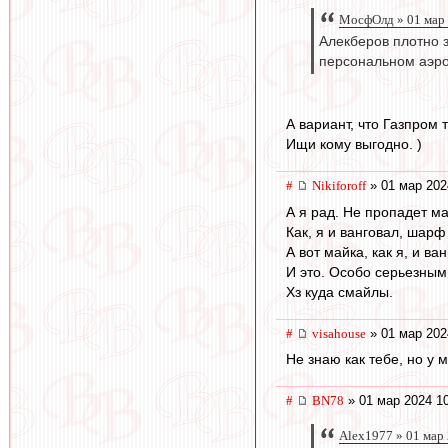
МосфОлд » 01 мар 
Алекберов плотно з
персональном аэроп
А вариант, что Газпром
Ищи кому выгодно. )
#
Nikiforoff
» 01 мар 202
А я рад. Не пропадет ма
Как, я и ванговал, шар
А вот майка, как я, и ва
И это. Особо серьезным 
Хз куда смайлы.
#
visahouse
» 01 мар 202
Не знаю как тебе, но у
#
BN78
» 01 мар 2024 1
Alex1977 » 01 мар