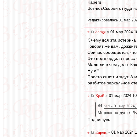
Kapers
Вот-вот.Скорей оттуда но
Редактировалось 01 мар 20
#
dodge
» 01 мар 2024 1
К чему вся эта истерика
Говорят же вам, дождит
Сейчас сообщается, что
Это подтвердила пресс-
Мало ли в чем дело. Ка
Ну и?
Просто сидят и ждут. А 
разбитое зеркальное ст
#
Край
» 01 мар 2024 10
nad » 01 мар 2024,
Мерзко на душе. Лу
Подпишусь...
#
Kapers
» 01 мар 2024 1