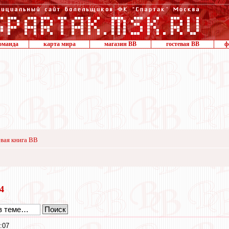
оманда
карта мира
магазин ВВ
гостевая ВВ
ф
вая книга ВВ
24
:07