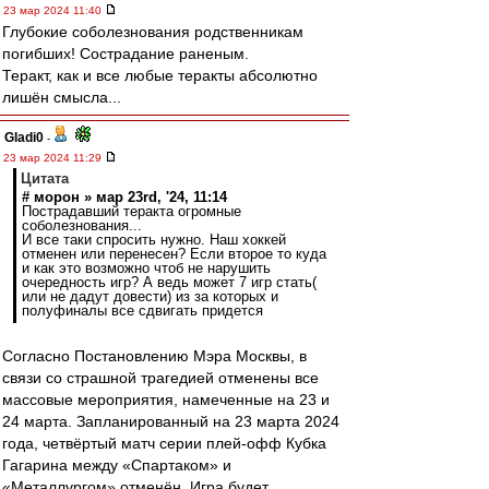
23 мар 2024 11:40
Глубокие соболезнования родственникам
погибших! Сострадание раненым.
Теракт, как и все любые теракты абсолютно
лишён смысла...
Gladi0
-
23 мар 2024 11:29
Цитата
# морон » мар 23rd, '24, 11:14
Пострадавший теракта огромные
соболезнования...
И все таки спросить нужно. Наш хоккей
отменен или перенесен? Если второе то куда
и как это возможно чтоб не нарушить
очередность игр? А ведь может 7 игр стать(
или не дадут довести) из за которых и
полуфиналы все сдвигать придется
Согласно Постановлению Мэра Москвы, в
связи со страшной трагедией отменены все
массовые мероприятия, намеченные на 23 и
24 марта. Запланированный на 23 марта 2024
года, четвёртый матч серии плей-офф Кубка
Гагарина между «Спартаком» и
«Металлургом» отменён. Игра будет