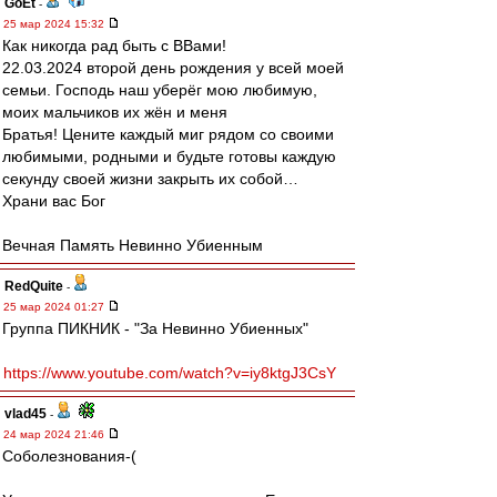
GoEt
-
25 мар 2024 15:32
Как никогда рад быть с ВВами!
22.03.2024 второй день рождения у всей моей
семьи. Господь наш уберёг мою любимую,
моих мальчиков их жён и меня
Братья! Цените каждый миг рядом со своими
любимыми, родными и будьте готовы каждую
секунду своей жизни закрыть их собой…
Храни вас Бог
Вечная Память Невинно Убиенным
RedQuite
-
25 мар 2024 01:27
Группа ПИКНИК - "За Невинно Убиенных"
https://www.youtube.com/watch?v=iy8ktgJ3CsY
vlad45
-
24 мар 2024 21:46
Соболезнования-(