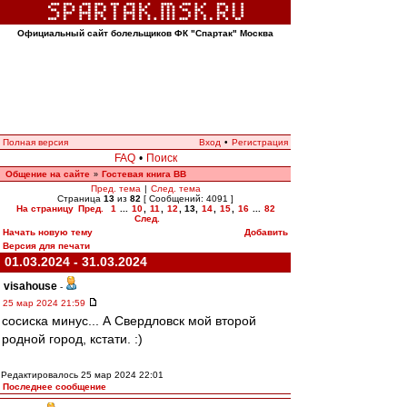
Официальный сайт болельщиков ФК "Спартак" Москва
Полная версия
Вход
•
Регистрация
FAQ
•
Поиск
Общение на сайте
Гостевая книга ВВ
»
Пред. тема
|
След. тема
Страница
13
из
82
[ Сообщений: 4091 ]
На страницу
Пред.
1
...
10
,
11
,
12
,
13
,
14
,
15
,
16
...
82
След.
Начать новую тему
Добавить
Версия для печати
01.03.2024 - 31.03.2024
visahouse
-
25 мар 2024 21:59
сосиска минус... А Свердловск мой второй
родной город, кстати. :)
Редактировалось 25 мар 2024 22:01
Последнее сообщение