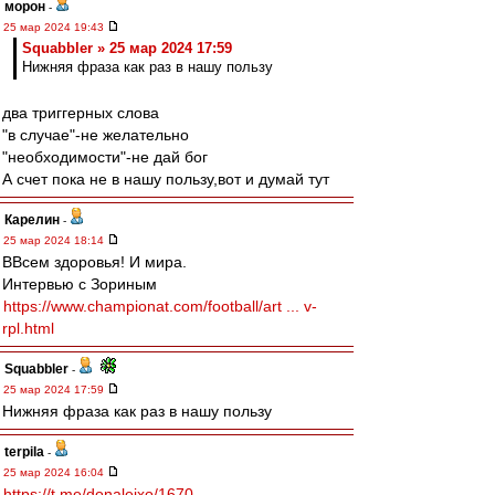
морон
-
25 мар 2024 19:43
Squabbler » 25 мар 2024 17:59
Нижняя фраза как раз в нашу пользу
два триггерных слова
"в случае"-не желательно
"необходимости"-не дай бог
А счет пока не в нашу пользу,вот и думай тут
Карелин
-
25 мар 2024 18:14
ВВсем здоровья! И мира.
Интервью с Зориным
https://www.championat.com/football/art ... v-
rpl.html
Squabbler
-
25 мар 2024 17:59
Нижняя фраза как раз в нашу пользу
terpila
-
25 мар 2024 16:04
https://t.me/donaleixo/1670