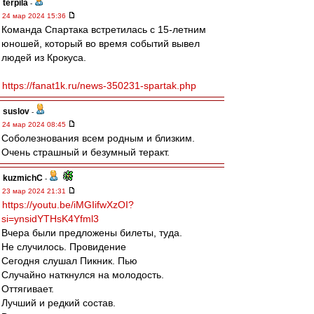
terpila
-
24 мар 2024 15:36
Команда Спартака встретилась с 15-летним
юношей, который во время событий вывел
людей из Крокуса.
https://fanat1k.ru/news-350231-spartak.php
suslov
-
24 мар 2024 08:45
Соболезнования всем родным и близким.
Очень страшный и безумный теракт.
kuzmichC
-
23 мар 2024 21:31
https://youtu.be/iMGIifwXzOI?
si=ynsidYTHsK4Yfml3
Вчера были предложены билеты, туда.
Не случилось. Провидение
Сегодня слушал Пикник. Пью
Случайно наткнулся на молодость.
Оттягивает.
Лучший и редкий состав.