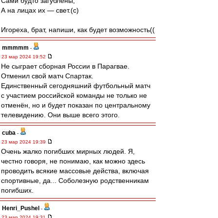
Сами будто загублены,
А на лицах их — свет.(c)
Игореха, брат, напиши, как будет возможность((
mmmmm
-
23 мар 2024 19:52
Не сыграет сборная России в Парагвае.
Отменил свой матч Спартак.
Единственный сегодняшний футбольный матч
с участием российской команды не только не
отменён, но и будет показан по центральному
телевидению. Они выше всего этого.
cuba
-
23 мар 2024 19:39
Очень жалко погибших мирных людей. Я,
честно говоря, не понимаю, как можно здесь
проводить всякие массовые действа, включая
спортивные, да... Соболезную родственникам
погибших.
Henri_Pushel
-
23 мар 2024 19:31