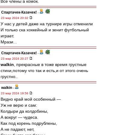
Все члены а комок.
Спартачек-Казачек!
-
23 мар 2024 20:32
У нас у детей даже на турнире игры отменили
И только ска хоккейный и зенит футбольный
играет.
Мрази...
Спартачек-Казачек!
-
23 мар 2024 20:27
walkin
, прекрасные в тоже время грустные
стихи,потому что так и есть,и от этого очень
грустно..
walkin
-
23 мар 2024 19:56
Видно край мой особенный —
Уж не верю и сам:
Колдыри да колдобины,
А вокруг — чудеса.
Как под корень подрублены,
А не падают, нет,