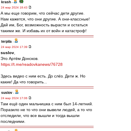
krash
-
24 мар 2024 18:43
А мы еще говорим, что сейчас дети другие.
Нам кажется, что они другие. А они-классные!
Дай им, Бог, возможность вырасти и остаться
такими же. И избавь их от войн и катастроф!
terpila
-
24 мар 2024 17:39
suslov
,
Это Артём Донсков.
https://t.me/readovkanews/76728
Здесь видео с ним есть. До слёз. Дети ж. Но
какие! Да что говорить...
suslov
-
24 мар 2024 17:06
Там ещё один мальчишка с ним был 14-летний.
Поразило не то что они вывели людей, а то что
отследили, что все вышли и тогда вышли
последними.