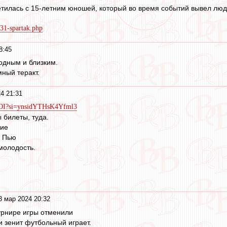
тилась с 15-летним юношей, который во время событий вывел люде
231-spartak.php
8:45
одным и близким.
ный теракт.
4 21:31
XzOI?si=ynsidYTHsK4Yfml3
 билеты, туда.
ние
. Пью
молодость.
.
3 мар 2024 20:32
турнире игры отменили
и зенит футбольный играет.