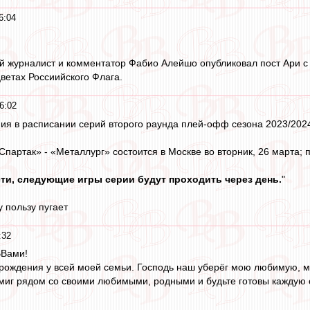
6:04
й журналист и комментатор Фабио Алейшо опубликовал пост Ари с
цветах Россиийского Флага.
6:02
ия в расписании серий второго раунда плей-офф сезона 2023/202
партак» - «Металлург» состоится в Москве во вторник, 26 марта; пя
ти, следующие игры серии будут проходить через день.
"
 пользу пугает
:32
ВВами!
 рождения у всей моей семьи. Господь наш уберёг мою любимую, м
миг рядом со своими любимыми, родными и будьте готовы каждую 