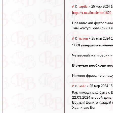
#
terpila
» 25 мар 2024 1
https://t.me/donaleixo/1670
Бразильский футбольны
Там контур Бразилии в 
#
морон
» 25 мар 2024 1
"КХЛ утвердила изменен
Четвертый матч серии «С
В случае необходимос
Нижняя фраза не в нашу
#
GoEt
» 25 мар 2024 15
Как никогда рад быть с 
22.03.2024 второй день
Братья! Цените каждый 
Храни вас Бог