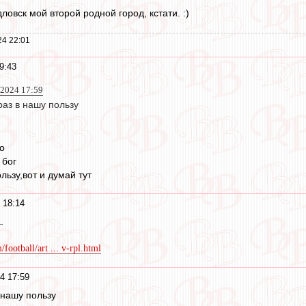
дловск мой второй родной город, кстати. :)
24 22:01
9:43
 2024 17:59
раз в нашу пользу
о
 бог
льзу,вот и думай тут
 18:14
.
ootball/art ... v-rpl.html
4 17:59
 нашу пользу