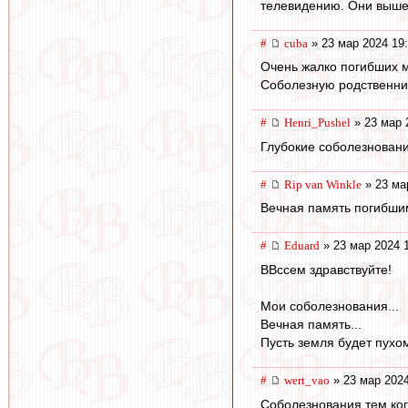
телевидению. Они выше 
#
cuba
» 23 мар 2024 19
Очень жалко погибших м
Соболезную родственни
#
Henri_Pushel
» 23 мар 
Глубокие соболезнован
#
Rip van Winkle
» 23 ма
Вечная память погибши
#
Eduard
» 23 мар 2024 
ВВссем здравствуйте!
Мои соболезнования...
Вечная память...
Пусть земля будет пухом
#
wert_vao
» 23 мар 2024
Соболезнования тем ког