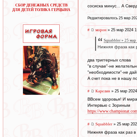
СБОР ДЕНЕЖНЫХ СРЕДСТВ
сосиска минус... А Свер
ДЛЯ ДЕТЕЙ ТОЛИКА ГЕРЦЫНА
Редактировалось 25 мар 20
#
морон
» 25 мар 2024 1
Squabbler » 25 мар
Нижняя фраза как 
два триггерных слова
"в случае"-не желательн
"необходимости"-не дай
А счет пока не в нашу по
#
Карелин
» 25 мар 2024
ВВсем здоровья! И мира
Интервью с Зориным
https://www.championat.com/f
#
Squabbler
» 25 мар 202
Нижняя фраза как раз в