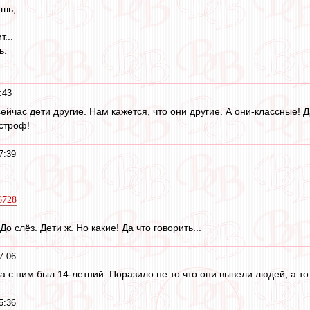
ишь,
...
ь.
:43
ейчас дети другие. Нам кажется, что они другие. А они-классные! Д
астроф!
7:39
6728
До слёз. Дети ж. Но какие! Да что говорить...
7:06
 с ним был 14-летний. Поразило не то что они вывели людей, а то
5:36