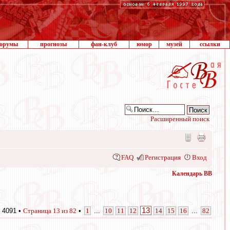
орумы
прогнозы
фан-клуб
юмор
музей
ссылки
Расширенный поиск
FAQ
Регистрация
Вход
Календарь ВВ
13
 4091 •
Страница
13
из
82
•
1
...
10
11
12
14
15
16
...
82