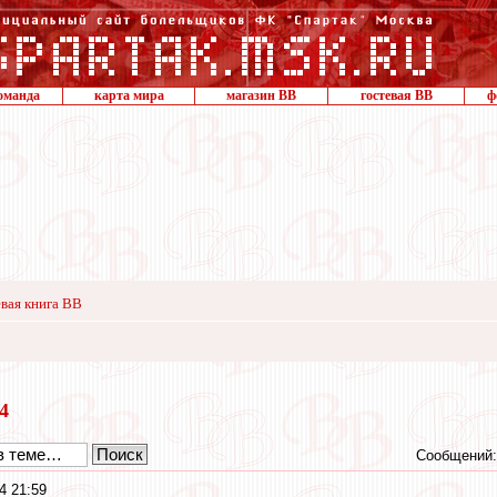
оманда
карта мира
магазин ВВ
гостевая ВВ
ф
вая книга ВВ
24
Сообщений:
4 21:59