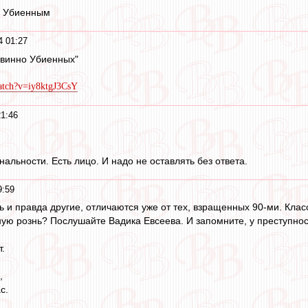
о Убиенным
4 01:27
евинно Убиенных"
atch?v=iy8ktgJ3CsY
1:46
альности. Есть лицо. И надо не оставлять без ответа.
9:59
дь и правда другие, отличаются уже от тех, взращенных 90-ми. Кла
ю рознь? Послушайте Вадика Евсеева. И запомните, у преступнос
т.
,
с.