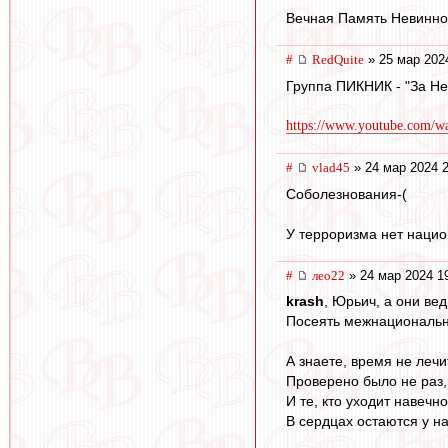
Вечная Память Невинн
#
RedQuite
» 25 мар 202
Группа ПИКНИК - "За Н
https://www.youtube.com/w
#
vlad45
» 24 мар 2024 2
Соболезнования-(
У терроризма нет национ
#
лео22
» 24 мар 2024 1
krash
, Юрьич, а они ве
Посеять межнациональну
А знаете, время не лечи
Проверено было не раз,
И те, кто уходит навечно
В сердцах остаются у на