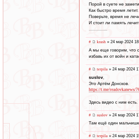
Порой в суете не замет
Как быстро время летит.
Поверьте, время не лечит
И стоит ли память лечит
...............
#
krash
» 24 мар 2024 18
А мы еще говорим, что с
избавь их от войн и кат
#
terpila
» 24 мар 2024 1
suslov
,
Это Артём Донсков.
https://t.me/readovkanews/7
Здесь видео с ним есть. 
#
suslov
» 24 мар 2024 1
Там ещё один мальчишка
#
terpila
» 24 мар 2024 1