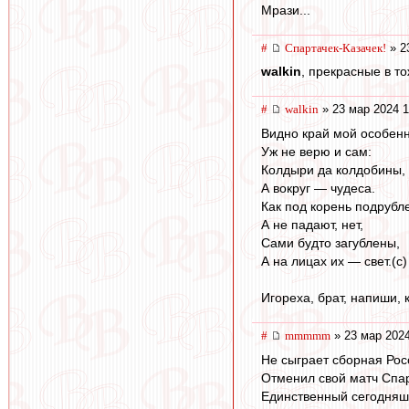
Мрази...
#
Спартачек-Казачек!
» 2
walkin
, прекрасные в то
#
walkin
» 23 мар 2024 1
Видно край мой особен
Уж не верю и сам:
Колдыри да колдобины,
А вокруг — чудеса.
Как под корень подрубл
А не падают, нет,
Сами будто загублены,
А на лицах их — свет.(c)
Игореха, брат, напиши, 
#
mmmmm
» 23 мар 2024
Не сыграет сборная Рос
Отменил свой матч Спар
Единственный сегодняшн