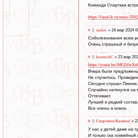
Команда Спартака встре
https://fanat1k.ru/news-350
#
suslov
» 24 мар 2024 0
Соболезнования всем р
Очень страшный и безум
#
kuzmichC
» 23 мар 202
https://youtu.be/iMGIifw
Вчера были предложены
Не случилось. Провиде
Сегодня слушал Пикник
Случайно наткнулся на 
Оттягивает.
Лучший и редкий состав
Все члены а комок.
#
Спартачек-Казачек!
» 2
У нас у детей даже на 
И только ска хоккейный 