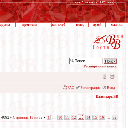
орумы
прогнозы
фан-клуб
юмор
музей
ссылки
Расширенный поиск
FAQ
Регистрация
Вход
Календарь ВВ
13
 4091 •
Страница
13
из
82
•
1
...
10
11
12
14
15
16
...
82