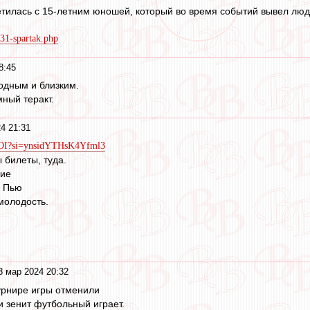
тилась с 15-летним юношей, который во время событий вывел люде
231-spartak.php
8:45
одным и близким.
ный теракт.
4 21:31
XzOI?si=ynsidYTHsK4Yfml3
 билеты, туда.
ние
. Пью
молодость.
.
3 мар 2024 20:32
турнире игры отменили
и зенит футбольный играет.