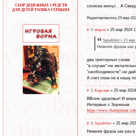
СБОР ДЕНЕЖНЫХ СРЕДСТВ
сосиска минус... А Свер
ДЛЯ ДЕТЕЙ ТОЛИКА ГЕРЦЫНА
Редактировалось 25 мар 20
#
морон
» 25 мар 2024 1
Squabbler » 25 мар
Нижняя фраза как 
два триггерных слова
"в случае"-не желательн
"необходимости"-не дай
А счет пока не в нашу по
#
Карелин
» 25 мар 2024
ВВсем здоровья! И мира
Интервью с Зориным
https://www.championat.com/f
#
Squabbler
» 25 мар 202
Нижняя фраза как раз в