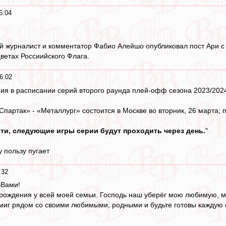
6:04
й журналист и комментатор Фабио Алейшо опубликовал пост Ари с
цветах Россиийского Флага.
6:02
ия в расписании серий второго раунда плей-офф сезона 2023/202
партак» - «Металлург» состоится в Москве во вторник, 26 марта; пя
ти, следующие игры серии будут проходить через день.
"
 пользу пугает
:32
ВВами!
 рождения у всей моей семьи. Господь наш уберёг мою любимую, м
миг рядом со своими любимыми, родными и будьте готовы каждую 