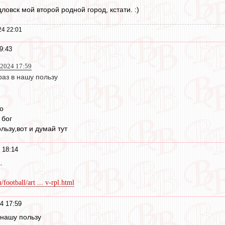
дловск мой второй родной город, кстати. :)
24 22:01
9:43
 2024 17:59
раз в нашу пользу
о
 бог
льзу,вот и думай тут
 18:14
.
ootball/art ... v-rpl.html
4 17:59
 нашу пользу