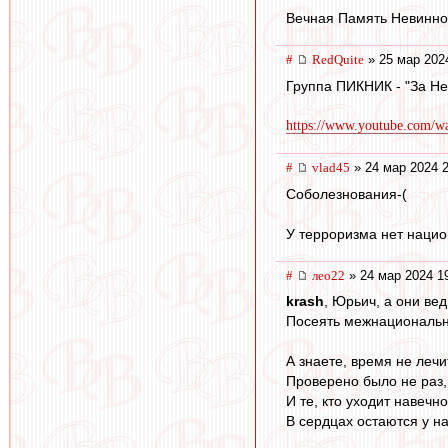
Вечная Память Невинн
#
RedQuite
» 25 мар 202
Группа ПИКНИК - "За Н
https://www.youtube.com/w
#
vlad45
» 24 мар 2024 2
Соболезнования-(
У терроризма нет национ
#
лео22
» 24 мар 2024 1
krash
, Юрьич, а они ве
Посеять межнациональну
А знаете, время не лечи
Проверено было не раз,
И те, кто уходит навечно
В сердцах остаются у на