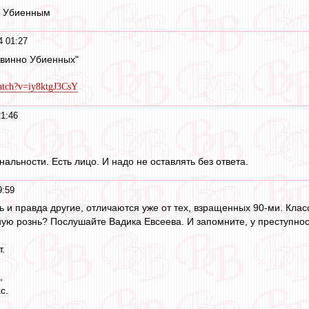
о Убиенным
4 01:27
евинно Убиенных"
atch?v=iy8ktgJ3CsY
1:46
альности. Есть лицо. И надо не оставлять без ответа.
9:59
дь и правда другие, отличаются уже от тех, взращенных 90-ми. Кла
ю рознь? Послушайте Вадика Евсеева. И запомните, у преступнос
т.
,
с.