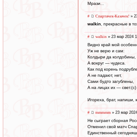
Мрази...
#
Спартачек-Казачек!
» 2
walkin
, прекрасные в то
#
walkin
» 23 мар 2024 1
Видно край мой особен
Уж не верю и сам:
Колдыри да колдобины,
А вокруг — чудеса.
Как под корень подрубл
А не падают, нет,
Сами будто загублены,
А на лицах их — свет.(c)
Игореха, брат, напиши, 
#
mmmmm
» 23 мар 2024
Не сыграет сборная Рос
Отменил свой матч Спар
Единственный сегодняшн