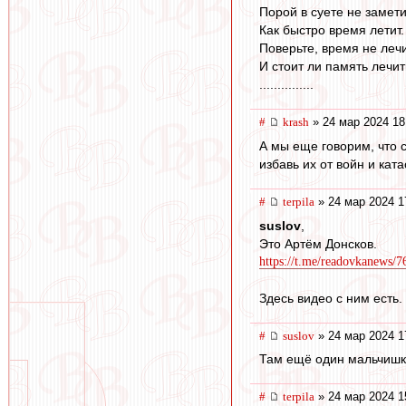
Порой в суете не замет
Как быстро время летит.
Поверьте, время не лечит
И стоит ли память лечит
...............
#
krash
» 24 мар 2024 18
А мы еще говорим, что с
избавь их от войн и кат
#
terpila
» 24 мар 2024 1
suslov
,
Это Артём Донсков.
https://t.me/readovkanews/7
Здесь видео с ним есть. 
#
suslov
» 24 мар 2024 1
Там ещё один мальчишка
#
terpila
» 24 мар 2024 1