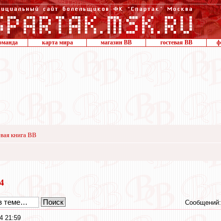
оманда
карта мира
магазин ВВ
гостевая ВВ
ф
вая книга ВВ
24
Сообщений:
4 21:59