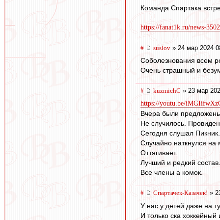
Команда Спартака встре
https://fanat1k.ru/news-350
#
suslov
» 24 мар 2024 0
Соболезнования всем р
Очень страшный и безум
#
kuzmichC
» 23 мар 202
https://youtu.be/iMGIifw
Вчера были предложены
Не случилось. Провиде
Сегодня слушал Пикник
Случайно наткнулся на 
Оттягивает.
Лучший и редкий состав
Все члены а комок.
#
Спартачек-Казачек!
» 2
У нас у детей даже на 
И только ска хоккейный 