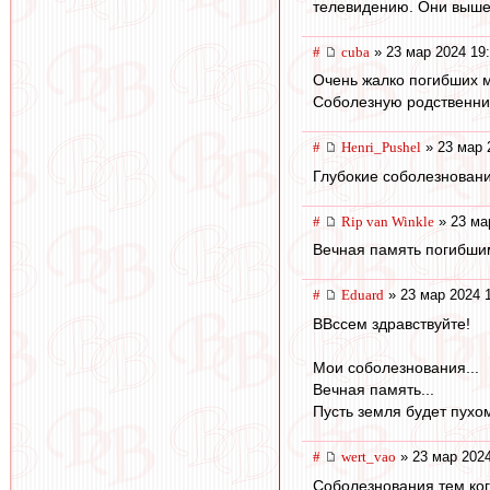
телевидению. Они выше 
#
cuba
» 23 мар 2024 19
Очень жалко погибших м
Соболезную родственни
#
Henri_Pushel
» 23 мар 
Глубокие соболезнован
#
Rip van Winkle
» 23 ма
Вечная память погибши
#
Eduard
» 23 мар 2024 
ВВссем здравствуйте!
Мои соболезнования...
Вечная память...
Пусть земля будет пухом
#
wert_vao
» 23 мар 2024
Соболезнования тем ког