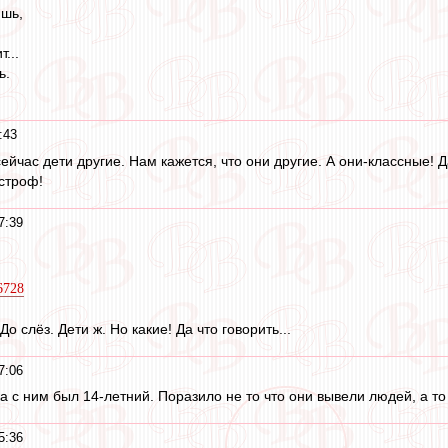
ишь,
...
ь.
:43
ейчас дети другие. Нам кажется, что они другие. А они-классные! Д
астроф!
7:39
6728
До слёз. Дети ж. Но какие! Да что говорить...
7:06
 с ним был 14-летний. Поразило не то что они вывели людей, а то
5:36