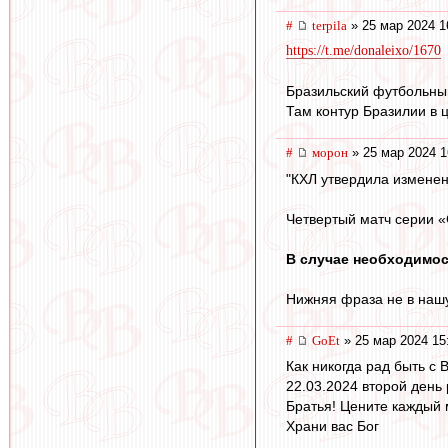
#
terpila
» 25 мар 2024 1
https://t.me/donaleixo/1670
Бразильский футбольны
Там контур Бразилии в 
#
морон
» 25 мар 2024 1
"КХЛ утвердила изменен
Четвертый матч серии «С
В случае необходимос
Нижняя фраза не в нашу
#
GoEt
» 25 мар 2024 15
Как никогда рад быть с 
22.03.2024 второй день
Братья! Цените каждый 
Храни вас Бог