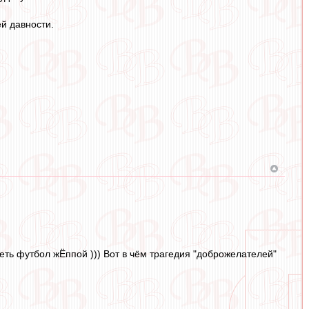
ей давности.
реть футбол жЁппой ))) Вот в чём трагедия "доброжелателей"