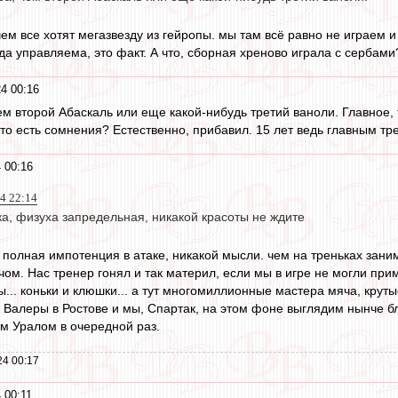
чем все хотят мегазвезду из гейропы. мы там всё равно не играем 
да управляема, это факт. А что, сборная хреново играла с сербами? 
4 00:16
м второй Абаскаль или еще какой-нибудь третий ваноли. Главное, т
-то есть сомнения? Естественно, прибавил. 15 лет ведь главным тр
 00:16
24 22:14
а, физуха запредельная, никакой красоты не ждите
т. полная импотенция в атаке, никакой мысли. чем на треньках зани
ячом. Нас тренер гонял и так материл, если мы в игре не могли 
тсы... коньки и клюшки... а тут многомиллионные мастера мяча, крут
 Валеры в Ростове и мы, Спартак, на этом фоне выглядим нынче бл
им Уралом в очередной раз.
24 00:17
 00:11