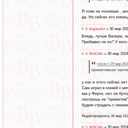
Я тоже не понимаю , за
да. Но сейчас его коман
#
dispatcher
» 30 мар 202
Блядь, лучше Валера, че
Прибавил ли он? У кого
#
MAGi$tr
» 30 мар 2024
vityaz » 29 мар 20
примитивная тактик
у нас и этого сейчас не
Сам играл в хоккей с м
как у Ферги, нет, не бу
смотришь не "примитив"
будем страдать с никак
Редактировалось 30 мар 20
#
MAGi$tr
» 30 мар 2024