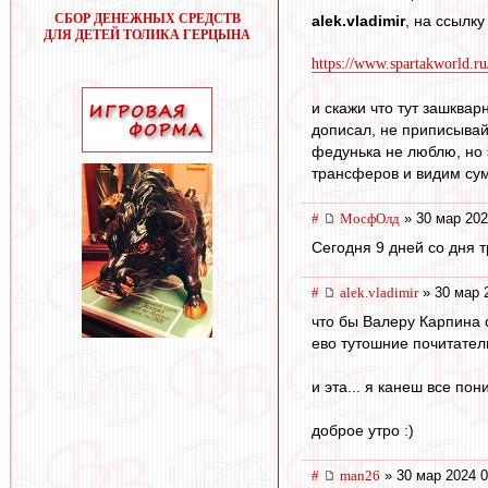
СБОР ДЕНЕЖНЫХ СРЕДСТВ
alek.vladimir
, на ссылку
ДЛЯ ДЕТЕЙ ТОЛИКА ГЕРЦЫНА
https://www.spartakworld.ru/
и скажи что тут зашквар
дописал, не приписывай
федунька не люблю, но э
трансферов и видим су
#
МосфОлд
» 30 мар 202
Сегодня 9 дней со дня т
#
alek.vladimir
» 30 мар 
что бы Валеру Карпина 
ево тутошние почитател
и эта... я канеш все по
доброе утро :)
#
man26
» 30 мар 2024 0