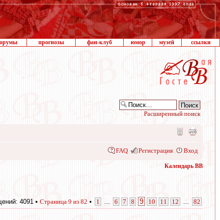
орумы
прогнозы
фан-клуб
юмор
музей
ссылки
Расширенный поиск
FAQ
Регистрация
Вход
Календарь ВВ
9
ений: 4091 •
Страница
9
из
82
•
1
...
6
7
8
10
11
12
...
82