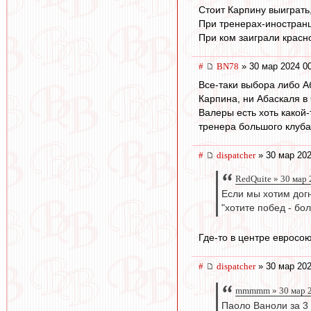
Стоит Карпину выиграть,
При тренерах-иностранц
При ком заиграли красн
#
BN78
» 30 мар 2024 0
Все-таки выбора либо А
Карпина, ни Абаскаля в
Валеры есть хоть какой
тренера большого клуба,
#
dispatcher
» 30 мар 202
RedQuite » 30 мар 
Если мы хотим дог
"хотите побед - бол
Где-то в центре евросо
#
dispatcher
» 30 мар 202
mmmmm » 30 мар 2
Паоло Ваноли за 3 