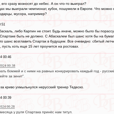
 его сразу возносят до небес. А он что-то выиграл?
ах мы выиграли чемпионат, кубок, пошумели в Европе. Что можно 
одарцы, мусора, например?
0:51
баскаль, либо Карпин не стоит. Будь иначе, можно было бы порасс
 Спартаке быть не должно. С Абаскалем был шанс хотя бы на бумаге
-то шанс возглавить Спартак в будущем. Все очевидно: сбитый лет
 пусть хоть еще 15 лет проучится на ростовах.
4 00:46
2024 00:38
нать бомжей и с ними на равных конкурировать каждый год - русск
ейте за зинит".
юза криво ухмыльнулся нерусский тренер Тедеско.
4 00:39
024 00:28
месяца у руля Спартака принёс нам титул.