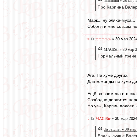
mmmmm » 29 мар 2
Про Карпина Вале
Марк... ну бляха-муха..
Соболя и мне совсем н
#
mmmmm
» 30 мар 2024
MAGi$tr » 30 мар 
Нормальный трене
Ага. Не хуже других.
Для команды не хуже др
Ещё во времена его спа
Свободно держится пер
Но увы, Карпин подсел 
#
MAGi$tr
» 30 мар 2024
dispatcher » 30 ма
Блядь, лучше Валер