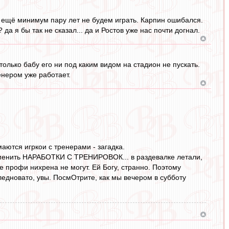
и ещё минимум пару лет не будем играть. Карпин ошибался.
да я бы так не сказал... да и Ростов уже нас почти догнал.
олько бабу его ни под каким видом на стадион не пускать.
енером уже работает.
маются игркои с тренерами - загадка.
применить НАРАБОТКИ С ТРЕНИРОВОК... в раздевалке летали,
ые профи нихрена не могут. Ей Богу, странно. Поэтому
едновато, увы. ПосмОтрите, как мы вечером в субботу