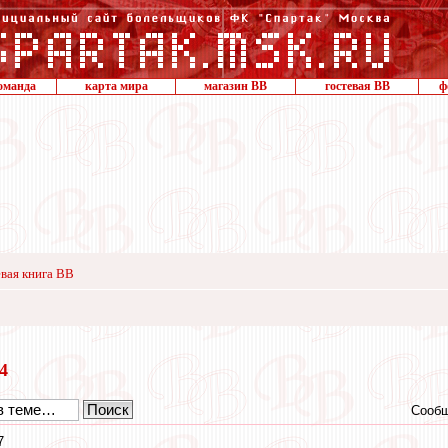
оманда
карта мира
магазин ВВ
гостевая ВВ
ф
вая книга ВВ
24
Сообщ
7