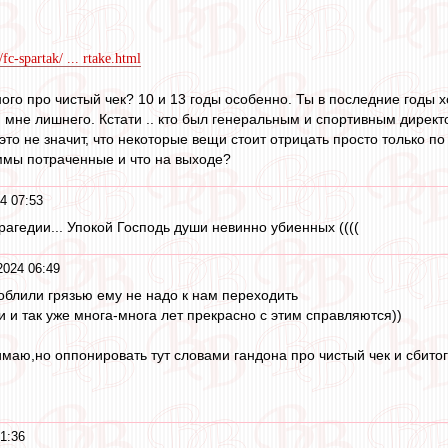
fc-spartak/ ... rtake.html
ного про чистый чек? 10 и 13 годы особенно. Ты в последние годы х
 мне лишнего. Кстати .. кто был генеральным и спортивным дире
то не значит, что некоторые вещи стоит отрицать просто только по 
ммы потраченные и что на выходе?
4 07:53
рагедии... Упокой Господь души невинно убиенных ((((
2024 06:49
облили грязью ему не надо к нам переходить
и и так уже многа-многа лет прекрасно с этим справляются))
нимаю,но оппонировать тут словами гандона про чистый чек и сбитого
1:36