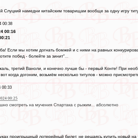
й Слуцкий намедни китайским товарищам вообще за одну игру тит
4 00:38
24 00:16
00:21
уба! Если мы хотим догнать бомжей и с ними на равных конкуриров
тите побед - болейте за зинит"...
аскаль, третий Ваноли, и конечно лучше бы - первый Конте! При н
вот когда догоним, возьмём несколько титулов - можно присмотрет
 00:33
2024 00:25
ешно смотреть на мучения Спартака с рыжим... абсолютно
 руках проигрышный лотерейный билет, не решаясь купить новый на 