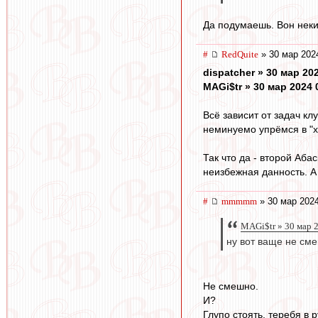
Да подумаешь. Вон неки
#
RedQuite
» 30 мар 202
dispatcher » 30 мар 20
MAGi$tr » 30 мар 2024 
Всё зависит от задач кл
неминуемо упрёмся в "хо
Так что да - второй Аб
неизбежная данность. А 
#
mmmmm
» 30 мар 2024
MAGi$tr » 30 мар 
ну вот ваще не см
Не смешно.
И?
Глупо стоять, теребя в