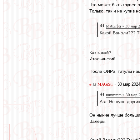
Что может быть глупее э
Только, так и не купив 
MAGi$tr » 30 мар 
Какой Ваноли??? Т
Как какой?
Итальянский.
После ОИРа, титулы нам
#
MAGi$tr
» 30 мар 2024
mmmmm » 30 мар 2
Ага. Не хуже других
Он нынче лучше большинс
Валеры.