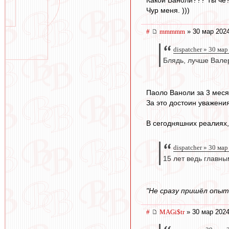
Какой Ваноли??? Ты чё
Чур меня. )))
#
mmmmm
» 30 мар 2024
dispatcher » 30 ма
Блядь, лучше Валер
Паоло Ваноли за 3 меся
За это достоин уважения
В сегодняшних реалиях, 
dispatcher » 30 ма
15 лет ведь главн
"Не сразу пришёл опыт
#
MAGi$tr
» 30 мар 2024