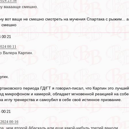
024 23:38
ру вааааще смешно.
. ну вот ваще не смешно смотреть на мучения Спартака с рыжим...
е смешно
 00:21
2024 00:11
р Валера Карпин.
угих.
ртаковского периода ГД/ГТ я говорил-писал, что Карпин это лучший
ед микрофоном и камерой, обладает мгновенной реакцией на собе
на иглу тренерства и самоубил в себе своё истинное призвание.
 00:21
р 2024 00:16
а, чем второй Абаскаль или еще какой-нибудь третий ваноли.