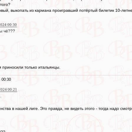
того?
новый, выкопать из кармана проигравший потёртый билетик 10-летн
2024 00:30
ы чё???
 приносили только итальянцы.
 00:30
024 00:21
.
тва в нашей лиге. Это правда, не видеть этого - тогда надо смот