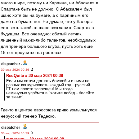
много шире, потому ни Карпина, ни Абаскаля в
Спартаке быть не должно. С Абаскалем был
шанс хотя бы на бумаге, а с Карпиным его
даже на бумаге нет. Не думаю, что у Валеры
есть хоть какой-то шанс возглавить Спартак в
будущем. Все очевидно: сбитый летчик,
лишенный каких-либо талантов, необходимых
для тренера большого клуба, пусть хоть еще
15 лет проучится на ростовах.
dispatcher
-
30 мар 2024 00:46
RedQuite » 30 мар 2024 00:38
Если мы хотим догнать бомжей и с ними на
равных конкурировать каждый год - русский
ГТ нам просто запрещён! Мы тогда
неминуемо упрёмся в "хотите побед - болейте
за зинит".
Где-то в центре евросоюза криво ухмыльнулся
нерусский тренер Тедеско.
dispatcher
-
30 мар 2024 00:39