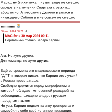
Марк... ну бляха-муха... ну вот ваще не смешно
смотреть на мучения Спартака с рыжим...
абсолютно. А плюсануть Джикию в запасе и
никакущего Соболя и мне совсем не смешно
mmmmm
-
30 мар 2024 00:21
MAGi$tr » 30 мар 2024 00:11
Нормальный тренер Валера Карпин.
Ага. Не хуже других.
Для команды не хуже других.
Ещё во времена его спартаковского периода
ГД/ГТ я говорил-писал, что Карпин это лучший
в России пресс-атташе.
Свободно держится перед микрофоном и
камерой, обладает мгновенной реакцией на
собеседника, шикарно владеет русским
народным языком.
Но увы, Карпин подсел на иглу тренерства и
самоубил в себе своё истинное призвание.