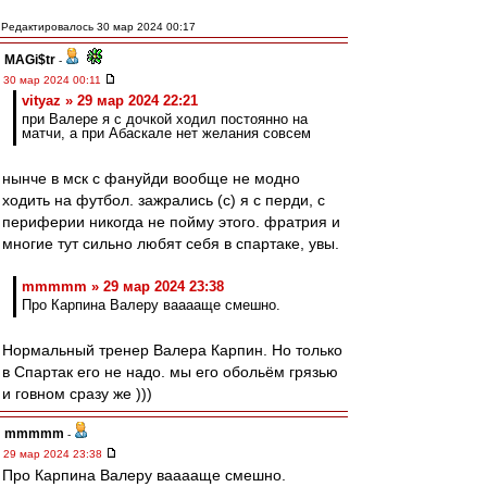
Редактировалось 30 мар 2024 00:17
MAGi$tr
-
30 мар 2024 00:11
vityaz » 29 мар 2024 22:21
при Валере я с дочкой ходил постоянно на
матчи, а при Абаскале нет желания совсем
нынче в мск с фануйди вообще не модно
ходить на футбол. зажрались (с) я с перди, с
периферии никогда не пойму этого. фратрия и
многие тут сильно любят себя в спартаке, увы.
mmmmm » 29 мар 2024 23:38
Про Карпина Валеру вааааще смешно.
Нормальный тренер Валера Карпин. Но только
в Спартак его не надо. мы его обольём грязью
и говном сразу же )))
mmmmm
-
29 мар 2024 23:38
Про Карпина Валеру вааааще смешно.