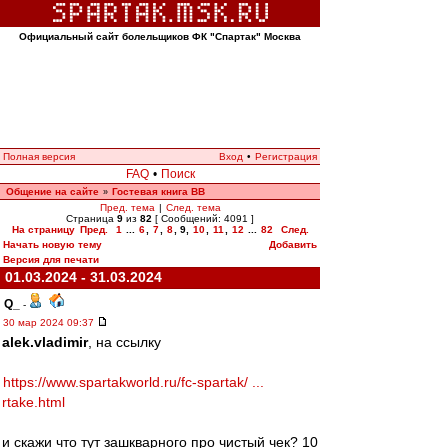
Официальный сайт болельщиков ФК "Спартак" Москва
Полная версия
Вход
•
Регистрация
FAQ
•
Поиск
Общение на сайте
Гостевая книга ВВ
»
Пред. тема
|
След. тема
Страница
9
из
82
[ Сообщений: 4091 ]
На страницу
Пред.
1
...
6
,
7
,
8
,
9
,
10
,
11
,
12
...
82
След.
Начать новую тему
Добавить
Версия для печати
01.03.2024 - 31.03.2024
Q_
-
30 мар 2024 09:37
alek.vladimir
, на ссылку
https://www.spartakworld.ru/fc-spartak/ ...
rtake.html
и скажи что тут зашкварного про чистый чек? 10