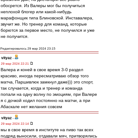
обосрется. Из Валеры мог бы получиться
неплохой блогер или какой-нибудь
марафонщик типа Блиновской. Инставалера,
звучит же. Но тренер для команд, которые
борются за первое место, не получился и уже
не получится.
Редактировалось 29 мар 2024 23:15
vityaz
-
29 мар 2024 22:21
Валера и коней в свое время 3-0 раздел
красиво, иногда пересматриваю обзор того
матча, Паршивлюк замкнул даже))) это спорт,
так случается, когда и тренер и команда
попали на одну волну по эмоциям, при Валере
я с дочкой ходил постоянно на матчи, а при
Абаскале нет желания совсем
vityaz
-
29 мар 2024 22:14
мы в свое время в институте на пиво так всех
подряд выносили, отдавали мяч, притворялись