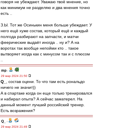
говоря не убеждают. Уважаю твоё мнение, но
как минимум не разделяю и два мнения точно
есть ..
З.Ы. Тот же Осинькин меня больше убеждает. У
него ещё хуже состав, который ещё и каждый
полгода разбирают на запчасти, и матчи
феерические выдаёт иногда .. ну и? А на
воротах так вообще непойми кто .. такое
вытворяет иогда как с минусом так и с плюсом
..
mp
-
29 мар 2024 21:50
Q_
, состав оцени. То что там есть рональдо
ничего не значит))
А в спартаке когда он еще только тренировался
и набирал опыта? А сейчас заматерел. На
данный момент лучший российский тренер.
Есть возражения?
Q_
-
29 мар 2024 21:49