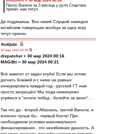
mmmmm » 30 мар 2024 00:28
Паоло Ваноли за 3 месяца у руля Спартака
принёс нам титул.
Да подумаешь. Вон некий Слуцкий намедни
китайским товарищам вообще за одну игру
титул принес.
RedQuite
-
30 мар 2024 00:38
dispatcher » 30 мар 2024 00:16
MAGi$tr » 30 мар 2024 00:21
Всё зависит от задач клуба! Если мы хотим
догнать бомжей и с ними на равных
конкурировать каждый год - русский ГТ нам
просто запрещён! Мы тогда неминуемо
упрёмся в "хотите побед - болейте за зинит"...
Так что да - второй Абаскаль, третий Ваноли, и
конечно лучше бы - первый Конте! При
необходимом условии максимального
финансирования - это неизбежная данность. А
вот когда догоним, возьмём несколько титулов -