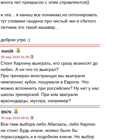
многа лет прекрасно с этим справляются))
и эта... я канеш все понимаю,но оппонировать
тут словами гандона про чистый чек и сбитого
летчика это такой зашквар...
доброе утро :)
man26
-
30 мар 2024 01:36
Стоит Карпину выиграть, его сразу возносят до
небес. А он что-то выиграл?
При тренерах-иностранцах мы выиграли
чемпионат, кубок, пошумели в Европе. Что
можно вспомнить при российских? Ну нет у нас
школы тренерской. При ком заиграли
краснодарцы, мусора, например?
BN78
-
30 мар 2024 00:51
Все-таки выбора либо Абаскаль, либо Карпин
не стоит. Будь иначе, можно было бы
порассуждать и в подобном ключе. Но выбор