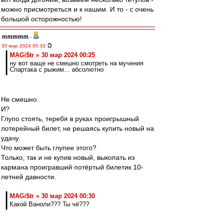
можно присмотреться и к нашим. И то - с очень
большой осторожностью!
mmmmm
-
30 мар 2024 00:33
MAGi$tr » 30 мар 2024 00:25
ну вот ваще не смешно смотреть на мучения
Спартака с рыжим... абсолютно
Не смешно.
И?
Глупо стоять, теребя в руках проигрышный
лотерейный билет, не решаясь купить новый на
удачу.
Что может быть глупее этого?
Только, так и не купив новый, выкопать из
кармана проигравший потёртый билетик 10-
летней давности.
MAGi$tr » 30 мар 2024 00:30
Какой Ваноли??? Ты чё???