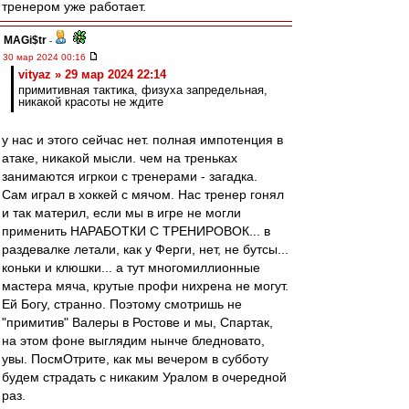
тренером уже работает.
MAGi$tr
-
30 мар 2024 00:16
vityaz » 29 мар 2024 22:14
примитивная тактика, физуха запредельная,
никакой красоты не ждите
у нас и этого сейчас нет. полная импотенция в
атаке, никакой мысли. чем на треньках
занимаются игркои с тренерами - загадка.
Сам играл в хоккей с мячом. Нас тренер гонял
и так материл, если мы в игре не могли
применить НАРАБОТКИ С ТРЕНИРОВОК... в
раздевалке летали, как у Ферги, нет, не бутсы...
коньки и клюшки... а тут многомиллионные
мастера мяча, крутые профи нихрена не могут.
Ей Богу, странно. Поэтому смотришь не
"примитив" Валеры в Ростове и мы, Спартак,
на этом фоне выглядим нынче бледновато,
увы. ПосмОтрите, как мы вечером в субботу
будем страдать с никаким Уралом в очередной
раз.