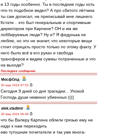
и 13 годы особенно. Ты в последние годы хоть
что-то подобное видел? А про сбитого лётчика
ты сам дописал, не приписывай мне лишнего.
Кстати .. кто был генеральным и спортивным
директором при Карпине? ОН и им же
лоббируемые люди? Ну и? Я федунька не
люблю, но это не значит, что некоторые вещи
стоит отрицать просто только по этому факту. У
него было всё в его руках и свобода
трансферов и видим суммы потраченные и что
на выходе?
Последнее сообщение
МосфОлд
-
30 мар 2024 07:53
Сегодня 9 дней со дня трагедии... Упокой
Господь души невинно убиенных ((((
alek.vladimir
-
30 мар 2024 06:49
что бы Валеру Карпина облили грязью ему не
надо к нам переходить
ево тутошние почитатели и так уже многа-