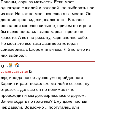
Пацаны, сори за матчасть. Если мост
одногодка с шалей и валерой...то выбирать нас
из них. На как по мне...конечно я за моста. Он
достоин.крпа видели, шалю тоже. В плане
опыта они конечно сильнее, причем по игре я
бы шалю поставил выше карпа...просто по
красоте. А вот по резалту, карп вполне себе.
Но мост это все таки авантюра которая
соизмерима с Егором ильичем. Я б кого-то из
них выбирал.
Q_
-
29 мар 2024 21:16
mp
, иногда новое лучше уже пройденного.
Карпин играет несколько матчей в сезоне, ну
отрезок .. дальше он не понимает что
происходит и мы договаривались о другом.
Зачем ходить по граблям? Ему даже чистый
чек давали. Возможно .. португалец или
испанец может стать Каррерой, Валера не
станет просто никак. Имидж это то что мы
создаём сами и он не только на нас работает,
но и против. Писал выше. Валера отличный