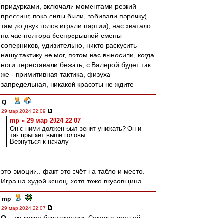
придурками, включали моментами резкий
прессинг, пока силы были, забивали парочку(
там до двух голов играли партии), нас хватало
на час-полтора беспрерывной смены
соперников, удивительно, никто раскусить
нашу тактику не мог, потом нас выносили, когда
ноги переставали бежать, с Валерой будет так
же - примитивная тактика, физуха
запредельная, никакой красоты не ждите
Q_
-
29 мар 2024 22:09
mp » 29 мар 2024 22:07
Он с ними должен был зенит унижать? Он и
так прыгает выше головы
Вернуться к началу
это эмоции.. факт это счёт на табло и место.
Игра на худой конец, хотя тоже вкусовщина ..
mp
-
29 мар 2024 22:07
Q_
, да какие блин эмоции. Семак с третьей