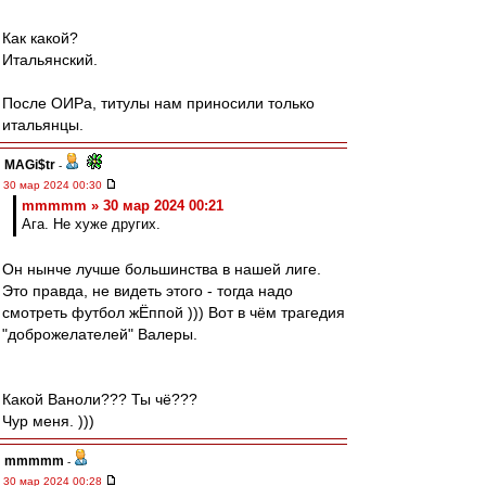
Как какой?
Итальянский.
После ОИРа, титулы нам приносили только
итальянцы.
MAGi$tr
-
30 мар 2024 00:30
mmmmm » 30 мар 2024 00:21
Ага. Не хуже других.
Он нынче лучше большинства в нашей лиге.
Это правда, не видеть этого - тогда надо
смотреть футбол жЁппой ))) Вот в чём трагедия
"доброжелателей" Валеры.
Какой Ваноли??? Ты чё???
Чур меня. )))
mmmmm
-
30 мар 2024 00:28