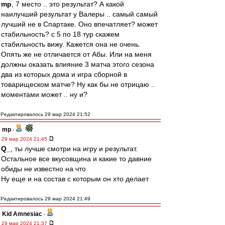
mp
, 7 место .. это результат? А какой
наилучший результат у Валеры .. самый самый
лучший не в Спартаке. Оно впечатляет? может
стабильность? с 5 по 18 тур скажем
стабильность вижу. Кажется она не очень.
Опять же не отличается от Абы. Или на меня
должны оказать влияние 3 матча этого сезона
два из которых дома и игра сборной в
товарищеском матче? Ну как бы не отрицаю ..
моментами может .. ну и?
Редактировалось 29 мар 2024 21:52
mp
-
29 мар 2024 21:45
Q_
, ты лучше смотри на игру и результат.
Остальное все вкусовщина и какие то давние
обиды не известно на что
Ну еще и на состав с которым он хто делает
Редактировалось 29 мар 2024 21:49
Kid Amnesiac
-
29 мар 2024 21:37