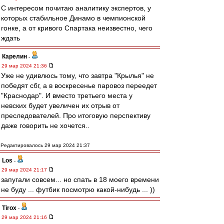
С интересом почитаю аналитику экспертов, у
которых стабильное Динамо в чемпионской
гонке, а от кривого Спартака неизвестно, чего
ждать
Карелин
-
29 мар 2024 21:36
Уже не удивлюсь тому, что завтра "Крылья" не
победят сбг, а в воскресенье паровоз переедет
"Краснодар". И вместо третьего места у
невских будет увеличен их отрыв от
преследователей. Про итоговую перспективу
даже говорить не хочется..
Редактировалось 29 мар 2024 21:37
Los
-
29 мар 2024 21:17
запугали совсем... но спать в 18 моего времени
не буду ... футбик посмотрю какой-нибудь ... ))
Tirox
-
29 мар 2024 21:16