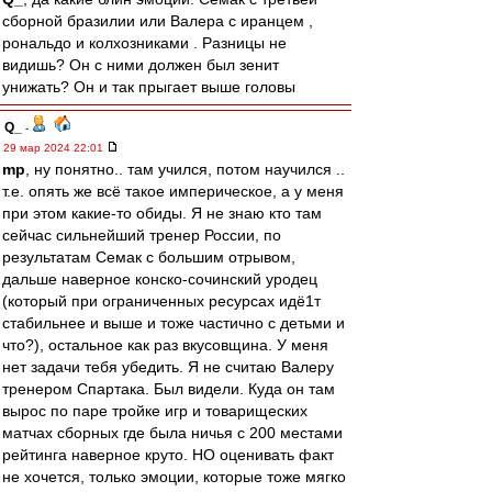
сборной бразилии или Валера с иранцем ,
рональдо и колхозниками . Разницы не
видишь? Он с ними должен был зенит
унижать? Он и так прыгает выше головы
Q_
-
29 мар 2024 22:01
mp
, ну понятно.. там учился, потом научился ..
т.е. опять же всё такое империческое, а у меня
при этом какие-то обиды. Я не знаю кто там
сейчас сильнейший тренер России, по
результатам Семак с большим отрывом,
дальше наверное конско-сочинский уродец
(который при ограниченных ресурсах идё1т
стабильнее и выше и тоже частично с детьми и
что?), остальное как раз вкусовщина. У меня
нет задачи тебя убедить. Я не считаю Валеру
тренером Спартака. Был видели. Куда он там
вырос по паре тройке игр и товарищеских
матчах сборных где была ничья с 200 местами
рейтинга наверное круто. НО оценивать факт
не хочется, только эмоции, которые тоже мягко