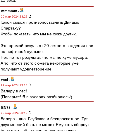
21 века.
mmmmm
-
29 мар 2024 23:27
Какой смысл противопоставлять Динамо
Спартаку?
Чтобы показать, что мы не хуже других.
Это прямой результат 20-летнего вождения нас
по нефтяной пустыне.
Нет, не тот результат, что мы не хуже мусора.
А то, что от этого сюжета некоторые уже
получают удовлетворение.
wod
-
29 мар 2024 23:13
Валеру в лес!
(Поверьте! Я в валерах разбираюсь!)
BN78
-
29 мар 2024 23:12
Валера - дно. Глубокое и беспросветное. Тут
двух мнений быть не может. Ему хоть сборную
Бразилии дай, на дистанции все равно