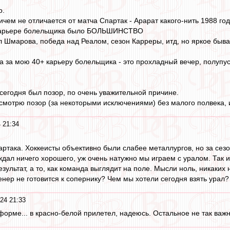
о.
ничем не отличается от матча Спартак - Арарат какого-нить 1988 год
й карьере болельщика было БОЛЬШИНСТВО
л Шмарова, победа над Реалом, сезон Карреры, итд, но яркое быва
а за мою 40+ карьеру болельщика - это прохладный вечер, полупус
о сегодня был позор, по очень уважительной причине.
я смотрю позор (за некоторыми исключениями) без малого полвека,
 21:34
ртака. Хоккеисты объективно были слабее металлургов, но за сезо
ждал ничего хорошего, уж очень натужно мы играем с уралом. Так 
зультат, а то, как команда выглядит на поле. Мысли ноль, никаких
енер не готовится к сопернику? Чем мы хотели сегодня взять урал
24 21:33
форме... в красно-белой прилетел, надеюсь. Остальное не так важн