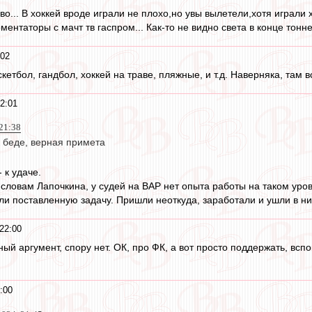
во... В хоккей вроде играли не плохо,но увы вылетели,хотя играли
ментаторы с мачт тв гаспром... Как-то не видно света в конце тонн
:02
кетбол, гандбол, хоккей на траве, пляжные, и т.д. Наверняка, там в
2:01
21:38
 беде, верная примета
- к удаче.
о словам Лапочкина, у судей на ВАР нет опыта работы на таком уро
и поставленную задачу. Пришли неоткуда, заработали и ушли в ни
22:00
й аргумент, спору нет. ОК, про ФК, а вот просто поддержать, вспом
:00