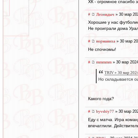
ХК - огромное спасибо з
#
Леонидыч
» 30 мар 20
Хорошие у нас футболи
Не проиграли дома Ура
#
норманиха
» 30 мар 20
Не спочнэмы!
#
mmmmm
» 30 мар 2024
TRIV » 30 мар 202
Но складывается ощ
Какого года?
#
byvshiy77
» 30 мар 20
Еду с матча. Игра кома
впечатлили. Действитель