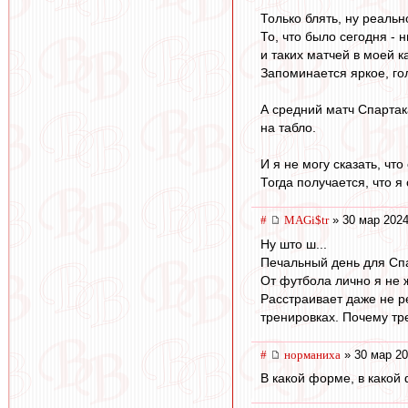
Только блять, ну реальн
То, что было сегодня - 
и таких матчей в мое
Запоминается яркое, го
А средний матч Спартак
на табло.
И я не могу сказать, чт
Тогда получается, что 
#
MAGi$tr
» 30 мар 2024
Ну што ш...
Печальный день для Спа
От футбола лично я не 
Расстраивает даже не ре
тренировках. Почему тр
#
норманиха
» 30 мар 20
В какой форме, в какой 