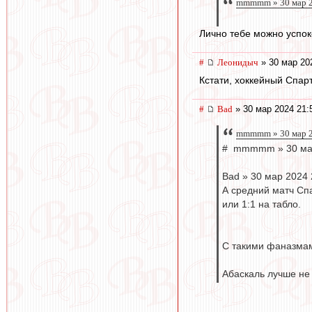
mmmmm » 30 мар 2
Лично тебе можно успок
#
Леонидыч
» 30 мар 20
Кстати, хоккейный Спар
#
Bad
» 30 мар 2024 21:
mmmmm » 30 мар 2
# mmmmm » 30 мар
Bad » 30 мар 2024 
А средний матч Сп
или 1:1 на табло.
С такими фаназмам
Абаскаль лучше не 