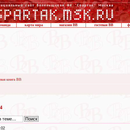
оманда
карта мира
магазин ВВ
гостевая ВВ
ф
вая книга ВВ
24
:02