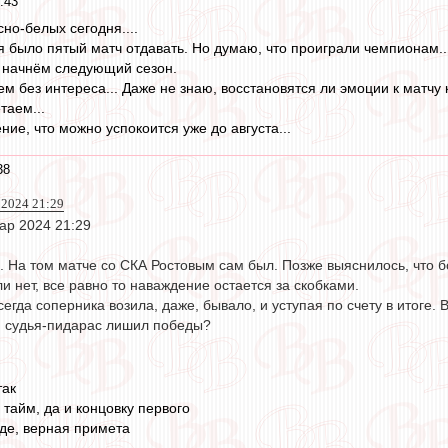
:43
сно-белых сегодня....
я было пятый матч отдавать. Но думаю, что проиграли чемпионам..
м начнём следующий сезон.
м без интереса... Даже не знаю, восстановятся ли эмоции к матчу к
таем...
ие, что можно успокоится уже до августа...
38
р 2024 21:29
мар 2024 21:29
. На том матче со СКА Ростовым сам был. Позже выяснилось, что 
и нет, все равно то наваждение остается за скобками.
егда соперника возила, даже, бывало, и уступая по счету в итоге. 
ли судья-пидарас лишил победы?
так
 тайм, да и концовку первого
де, верная примета