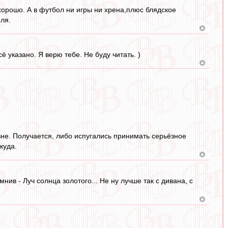
 хорошо. А в футбол ни игры ни хрена,плюс блядское
еля.
сё указано. Я верю тебе. Не буду читать. )
вне. Получается, либо испугались принимать серьёзное
куда.
нив - Луч солнца золотого... Не ну лучше так с дивана, с