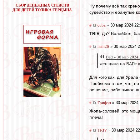
СБОР ДЕНЕЖНЫХ СРЕДСТВ
Ну почему всё так хрено
ДЛЯ ДЕТЕЙ ТОЛИКА ГЕРЦЫНА
судейство и ебанутые ко
#
cuba
» 30 мар 2024 22
TRIV
, Да? Волейбол, бас
#
man26
» 30 мар 2024 2
Bad » 30 мар 2024 
женщина на ВАРе к
Для кого как, для Урала 
Проблема в том, что, п
решение, либо выполнял
#
Грифон
» 30 мар 2024 
Жопа-соловей, это мощны
плеча!
#
TRIV
» 30 мар 2024 22