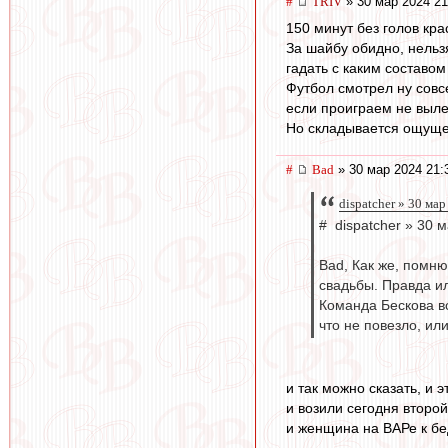
#
TRIV
» 30 мар 2024 21
150 минут без голов кра
За шайбу обидно, нельз
гадать с каким составо
Футбол смотрел ну совсе
если проиграем не выле
Но складывается ощущен
#
Bad
» 30 мар 2024 21:
dispatcher » 30 ма
# dispatcher » 30 
Bad, Как же, помню
свадьбы. Правда ил
Команда Бескова вс
что не повезло, и
и так можно сказать, и э
и возили сегодня второй
и женщина на ВАРе к бе