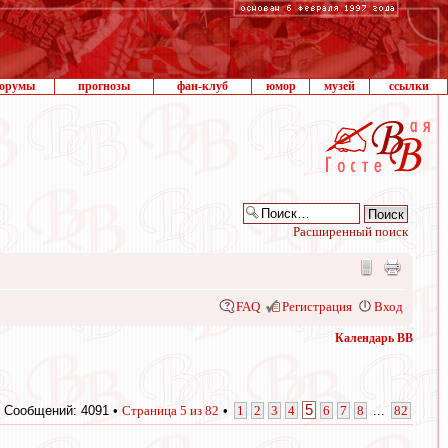
орумы
прогнозы
фан-клуб
юмор
музей
ссылки
Расширенный поиск
FAQ
Регистрация
Вход
Календарь ВВ
5
Сообщений: 4091 •
Страница
5
из
82
•
1
2
3
4
6
7
8
...
82