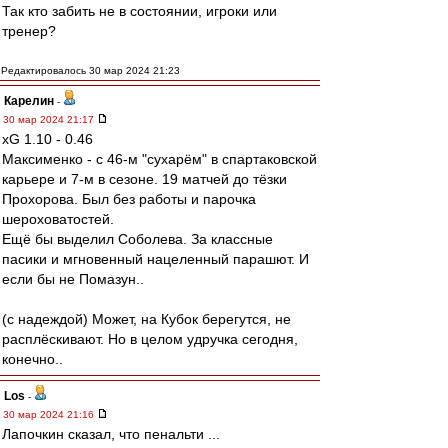
Так кто забить не в состоянии, игроки или
тренер?
Редактировалось 30 мар 2024 21:23
Карелин
-
30 мар 2024 21:17
xG 1.10 - 0.46
Максименко - с 46-м "сухарём" в спартаковской
карьере и 7-м в сезоне. 19 матчей до тёзки
Прохорова. Был без работы и парочка
шероховатостей.
Ещё бы выделил Соболева. За классные
пасики и мгновенный нацеленный парашют. И
если бы не Помазун..
(с надеждой) Может, на Кубок берегутся, не
расплёскивают. Но в целом удручка сегодня,
конечно..
Los
-
30 мар 2024 21:16
Лапочкин сказал, что пенальти ...