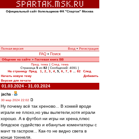
Официальный сайт болельщиков ФК "Спартак" Москва
Полная версия
Вход
•
Регистрация
FAQ
•
Поиск
Общение на сайте
Гостевая книга ВВ
»
Пред. тема
|
След. тема
Страница
5
из
82
[ Сообщений: 4091 ]
На страницу
Пред.
1
,
2
,
3
,
4
,
5
,
6
,
7
,
8
...
82
След.
Начать новую тему
Добавить
Версия для печати
01.03.2024 - 31.03.2024
jacha
-
30 мар 2024 22:02
Ну почему всё так хреново... В хоккей вроде
играли не плохо,но увы вылетели,хотя играли
хорошо. А в футбол ни игры ни хрена,плюс
блядское судейство и ебанутые коментаторы с
мачт тв гаспром... Как-то не видно света в
конце тоннеля.