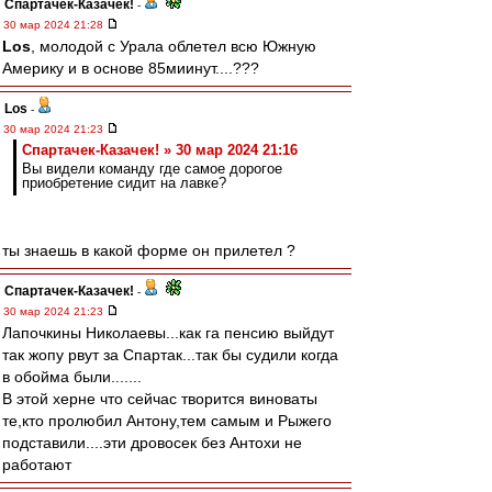
Спартачек-Казачек!
-
30 мар 2024 21:28
Los
, молодой с Урала облетел всю Южную
Америку и в основе 85миинут....???
Los
-
30 мар 2024 21:23
Спартачек-Казачек! » 30 мар 2024 21:16
Вы видели команду где самое дорогое
приобретение сидит на лавке?
ты знаешь в какой форме он прилетел ?
Спартачек-Казачек!
-
30 мар 2024 21:23
Лапочкины Николаевы...как га пенсию выйдут
так жопу рвут за Спартак...так бы судили когда
в обойма были.......
В этой херне что сейчас творится виноваты
те,кто пролюбил Антону,тем самым и Рыжего
подставили....эти дровосек без Антохи не
работают