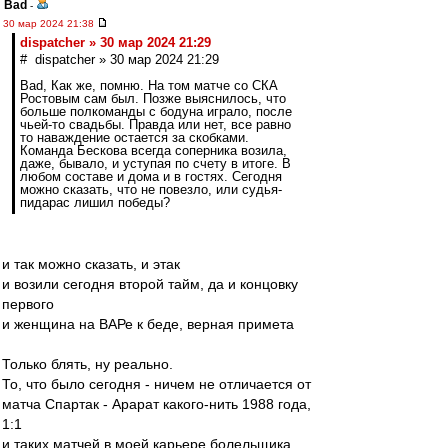
Bad
-
30 мар 2024 21:38
dispatcher » 30 мар 2024 21:29
# dispatcher » 30 мар 2024 21:29
Bad, Как же, помню. На том матче со СКА
Ростовым сам был. Позже выяснилось, что
больше полкоманды с бодуна играло, после
чьей-то свадьбы. Правда или нет, все равно
то наваждение остается за скобками.
Команда Бескова всегда соперника возила,
даже, бывало, и уступая по счету в итоге. В
любом составе и дома и в гостях. Сегодня
можно сказать, что не повезло, или судья-
пидарас лишил победы?
и так можно сказать, и этак
и возили сегодня второй тайм, да и концовку
первого
и женщина на ВАРе к беде, верная примета
Только блять, ну реально.
То, что было сегодня - ничем не отличается от
матча Спартак - Арарат какого-нить 1988 года,
1:1
и таких матчей в моей карьере болельщика