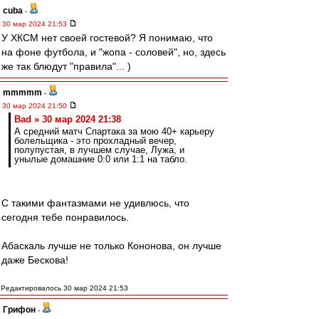
cuba
-
30 мар 2024 21:53
У ХКСМ нет своей гостевой? Я понимаю, что
на фоне футбола, и "жопа - соловей", но, здесь
же так блюдут "правила"... )
mmmmm
-
30 мар 2024 21:50
Bad » 30 мар 2024 21:38
А средний матч Спартака за мою 40+ карьеру
болельщика - это прохладный вечер,
полупустая, в лучшем случае, Лужа, и
унылые домашние 0:0 или 1:1 на табло.
С такими фантазмами не удивлюсь, что
сегодня тебе понравилось.
Абаскаль лучше не только Кононова, он лучше
даже Бескова!
Редактировалось 30 мар 2024 21:53
Грифон
-