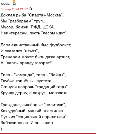
cuba
-
30 мар 2024 21:22
Дохлая рыба "Спартак-Москва",
Мы "разбираем" труп...
Мусор, бомжи, РЖД, ЦСКА,
Неинтересны, пусть "лесом идут".
Если единственный был футболист,
И оказался "изъят",
Тренером может быть даже артист,
А, "карты правду говорят!"
Типа - "команда", типа - "бойцы",
Глубже копнёшь - пустота.
Сгинули напрочь "традиций отцы"...
Кружку держу, а вокруг - мерзлота.
Граждане, лишённые "политики",
Как удобный, мягкий пластилин.
Путь из "социальной паралитики",
Заблокирован. И он - один.
)