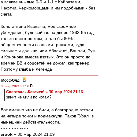
а всякие унылые 0-0 и 1-1 с Кайратами,
Нефтчи, Черноморцами и им подобными - без
счета
Константина Иваныча, мое скромное
убеждение, будь сейчас на дворе 1982-85 год,
только с интернетом, гнало бы 80%
общественности ссаными тряпками, куда
сильнее и дальше, чем Абаскаля, Ваноли, Руя
и Кононова вместе взятых. Это он просто до
времен ВВ и соцсетей не дожил, как тренер.
Поэтому глыба и легенда
МосфОлд
-
30 мар 2024 21:19
Спартачек-Казачек! » 30 мар 2024 21:16
зинит не били по ногам?
Вот именно что не били, а благородно встали
на четыре точки и подмахнули. Таков "Урал" в
нынешней действительности...
- - - - - - - -- - -
crook »
30 мар 2024 21:09