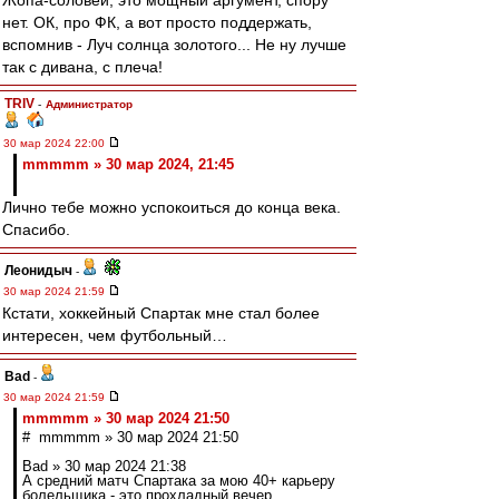
Жопа-соловей, это мощный аргумент, спору
нет. ОК, про ФК, а вот просто поддержать,
вспомнив - Луч солнца золотого... Не ну лучше
так с дивана, с плеча!
TRIV
-
Администратор
30 мар 2024 22:00
mmmmm » 30 мар 2024, 21:45
Лично тебе можно успокоиться до конца века.
Спасибо.
Леонидыч
-
30 мар 2024 21:59
Кстати, хоккейный Спартак мне стал более
интересен, чем футбольный…
Bad
-
30 мар 2024 21:59
mmmmm » 30 мар 2024 21:50
# mmmmm » 30 мар 2024 21:50
Bad » 30 мар 2024 21:38
А средний матч Спартака за мою 40+ карьеру
болельщика - это прохладный вечер,