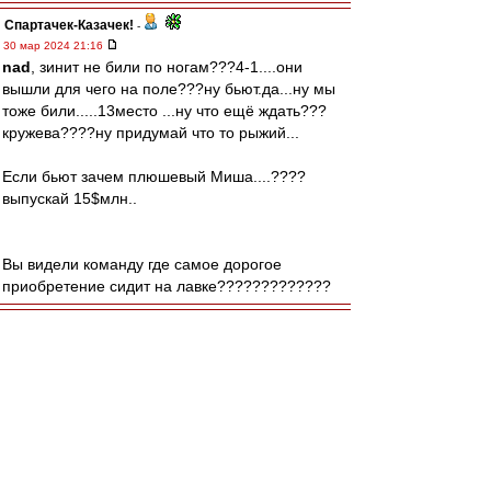
Спартачек-Казачек!
-
30 мар 2024 21:16
nad
, зинит не били по ногам???4-1....они
вышли для чего на поле???ну бьют.да...ну мы
тоже били.....13место ...ну что ещё ждать???
кружева????ну придумай что то рыжий...
Если бьют зачем плюшевый Миша....????
выпускай 15$млн..
Вы видели команду где самое дорогое
приобретение сидит на лавке?????????????
man26
-
30 мар 2024 21:15
Как выясняется, у нас на ВАР ещё назначили
непонятно кого. Ноунеймы, которыми проще
управлять?
Bestguy
-
30 мар 2024 21:14