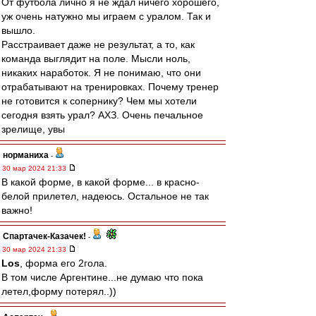
От футбола лично я не ждал ничего хорошего,
уж очень натужно мы играем с уралом. Так и
вышло.
Расстраивает даже не результат, а то, как
команда выглядит на поле. Мысли ноль,
никаких наработок. Я не понимаю, что они
отрабатывают на тренировках. Почему тренер
не готовится к сопернику? Чем мы хотели
сегодня взять урал? АХЗ. Очень печальное
зрелище, увы
норманиха
-
30 мар 2024 21:33
В какой форме, в какой форме... в красно-
белой прилетел, надеюсь. Остальное не так
важно!
Спартачек-Казачек!
-
30 мар 2024 21:33
Los
, форма его 2гола.
В том числе Аргентине...не думаю что пока
летел,форму потерял..))