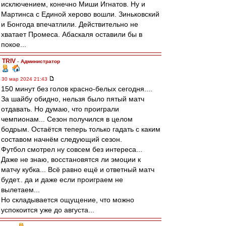
исключением, конечно Миши Игнатов. Ну и
Мартинса с Единой херово вошли. Зиньковский
и Бонгода впечатлили. Действительно не
хватает Промеса. Абаскаля оставили бы в
покое...
TRIV
-
Администратор
30 мар 2024 21:43
150 минут без голов красно-белых сегодня....
За шайбу обидно, нельзя было пятый матч
отдавать. Но думаю, что проиграли
чемпионам... Сезон получился в целом
бодрым. Остаётся теперь только гадать с каким
составом начнём следующий сезон.
Футбол смотрел ну совсем без интереса...
Даже не знаю, восстановятся ли эмоции к
матчу кубка... Всё равно ещё и ответный матч
будет.. да и даже если проиграем не
вылетаем...
Но складывается ощущение, что можно
успокоится уже до августа...