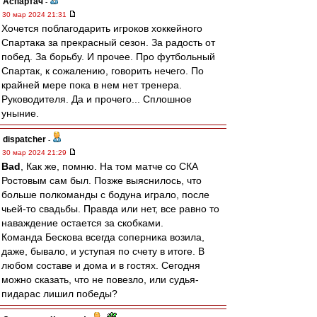
Аспартач
-
30 мар 2024 21:31
Хочется поблагодарить игроков хоккейного
Спартака за прекрасный сезон. За радость от
побед. За борьбу. И прочее. Про футбольный
Спартак, к сожалению, говорить нечего. По
крайней мере пока в нем нет тренера.
Руководителя. Да и прочего... Сплошное
уныние.
dispatcher
-
30 мар 2024 21:29
Bad
, Как же, помню. На том матче со СКА
Ростовым сам был. Позже выяснилось, что
больше полкоманды с бодуна играло, после
чьей-то свадьбы. Правда или нет, все равно то
наваждение остается за скобками.
Команда Бескова всегда соперника возила,
даже, бывало, и уступая по счету в итоге. В
любом составе и дома и в гостях. Сегодня
можно сказать, что не повезло, или судья-
пидарас лишил победы?