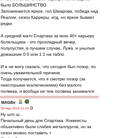
было БОЛЬШИНСТВО
Запоминается яркое, гол Шмарова, победа над
Реалом, сезон Карреры, итд, но яркое бывает
редко
А средний матч Спартака за мою 40+ карьеру
болельщика - это прохладный вечер,
полупустая, в лучшем случае, Лужа, и унылые
домашние 0:0 или 1:1 на табло.
И я не могу сказать, что сегодня был позор, по
очень уважительной причине.
Тогда получается, что я смотрю позор (за
некоторыми исключениями) без малого
полвека, и вообще не тем полвека занимался
MAGi$tr
-
30 мар 2024 21:34
Ну што ш...
Печальный день для Спартака. Хоккеисты
объективно были слабее металлургов, но за
сезон можно поставить +