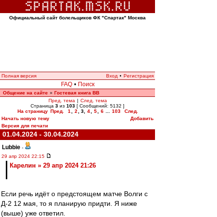
Официальный сайт болельщиков ФК "Спартак" Москва
Полная версия
Вход
•
Регистрация
FAQ
•
Поиск
Общение на сайте
Гостевая книга ВВ
»
Пред. тема
|
След. тема
Страница
3
из
103
[ Сообщений: 5132 ]
На страницу
Пред.
1
,
2
,
3
,
4
,
5
,
6
...
103
След.
Начать новую тему
Добавить
Версия для печати
01.04.2024 - 30.04.2024
Lubbie
-
29 апр 2024 22:15
Карелин » 29 апр 2024 21:26
Если речь идёт о предстоящем матче Волги с
Д-2 12 мая, то я планирую придти. Я ниже
(выше) уже ответил.