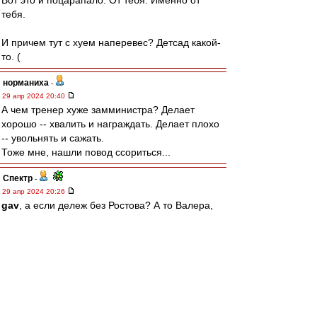
Вот это и поцарапало. От тебя. Именно от
тебя.
И причем тут с хуем наперевес? Детсад какой-
то. (
норманиха
-
29 апр 2024 20:40
А чем тренер хуже замминистра? Делает
хорошо -- хвалить и награждать. Делает плохо
-- увольнять и сажать.
Тоже мне, нашли повод ссориться...
Спектр
-
29 апр 2024 20:26
gav
, а если дележ без Ростова? А то Валера,
по ходу, тоже сливается.
Спектр
-
29 апр 2024 20:20
irod sm
, вот тебе отвечу.
Я вообще не сторонник Абаскаля и не жалею о
его увольнении. Но, как говорится, есть нюанс.
Определенная, так сказать, разница между