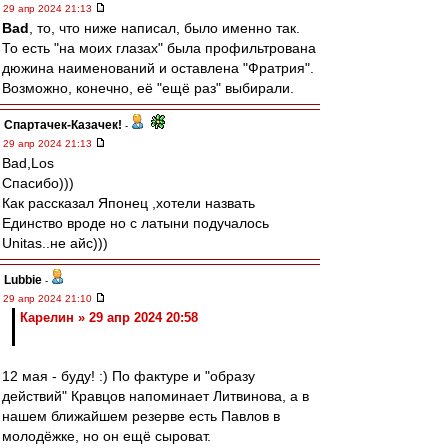
29 апр 2024 21:13
Bad
, то, что ниже написал, было именно так.
То есть "на моих глазах" была профильтрована
дюжина наименований и оставлена "Фратрия".
Возможно, конечно, её "ещё раз" выбирали.
Спартачек-Казачек!
-
29 апр 2024 21:13
Bad,Los
Спасибо)))
Как рассказал Японец ,хотели назвать
Единство вроде но с латыни подучалось
Unitas..не айс)))
Lubbie
-
29 апр 2024 21:10
Карелин » 29 апр 2024 20:58
12 мая - буду! :) По фактуре и "образу
действий" Кравцов напоминает Литвинова, а в
нашем ближайшем резерве есть Павлов в
молодёжке, но он ещё сыроват.