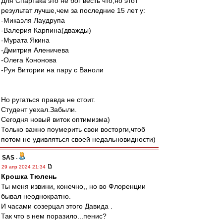
Для Спартака это не бог весть что,но этот
результат лучше,чем за последние 15 лет у:
-Микаэля Лаудрупа
-Валерия Карпина(дважды)
-Мурата Якина
-Дмитрия Аленичева
-Олега Кононова
-Руя Витории на пару с Ваноли
Но ругаться правда не стоит.
Студент уехал.Забыли.
Сегодня новый виток оптимизма)
Только важно поумерить свои восторги,чтоб
потом не удивляться своей недальновидности)
SAS
-
29 апр 2024 21:34
Крошка Тюлень
Ты меня извини, конечно,, но во Флоренции
бывал неоднократно.
И часами созерцал этого Давида .
Так что в нем поразило...пенис?