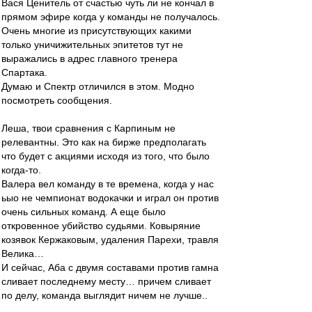
Вася Ценитель от счастью чуть ли не кончал в
прямом эфире когда у команды не получалось.
Очень многие из присутствующих какими
только уничижительных эпитетов тут не
выражались в адрес главного тренера
Спартака.
Думаю и Спектр отличился в этом. Модно
посмотреть сообщения.
Леша, твои сравнения с Карпиным не
релевантны. Это как на бирже предполагать
что будет с акциями исходя из того, что было
когда-то.
Валера вел команду в те времена, когда у нас
ьыо не чемпионат водокачки и играл он против
очень сильных команд. А еще было
откровенное убийство судьями. Ковыряние
козявок Кержаковым, удаления Парехи, травля
Велика…
И сейчас, Аба с двумя составами против гамна
сливает последнему месту… причем сливает
по делу, команда выглядит ничем не лучше..