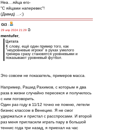
Неа....яйца его-
"С яйцами наперевес"!
(Давид) ...-:)
Gt3
-
29 апр 2024 21:29
mentufer
,
Цитата
К слову, ещё один пример того, как
"неуровневые игроки" в руках умелого
тренера сразу становятся уровневыми и
показывают уровневый футбол.
Это совсем не показатель, примеров масса.
Например, Рашид Рахимов, с которым я два
раза в жизни случайно пересекся и получилось
с ним поговорить.
Один раз году в 11/12 точно не помню, летели
бизнес классом в Венецию. Я не смог
удержаться и пристал с расспросами. И второй
раз меня пригласили играть пару в большой
теннис года три назад, я приехал на час