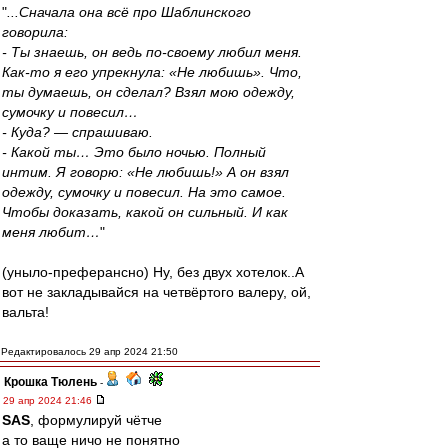
"
...Сначала она всё про Шаблинского
говорила:
- Ты знаешь, он ведь по-своему любил меня.
Как-то я его упрекнула: «Не любишь». Что,
ты думаешь, он сделал? Взял мою одежду,
сумочку и повесил…
- Куда? — спрашиваю.
- Какой ты… Это было ночью. Полный
интим. Я говорю: «Не любишь!» А он взял
одежду, сумочку и повесил. На это самое.
Чтобы доказать, какой он сильный. И как
меня любит…
"
(уныло-преферансно) Ну, без двух хотелок..А
вот не закладывайся на четвёртого валеру, ой,
вальта!
Редактировалось 29 апр 2024 21:50
Крошка Тюлень
-
29 апр 2024 21:46
SAS
, формулируй чётче
а то ваще ничо не понятно