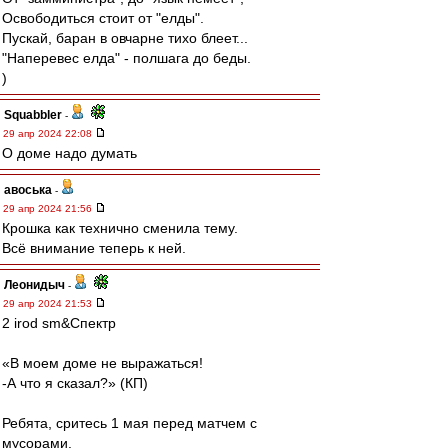
Освободиться стоит от "елды".
Пускай, баран в овчарне тихо блеет...
"Наперевес елда" - полшага до беды.
)
Squabbler
-
29 апр 2024 22:08
О доме надо думать
авоська
-
29 апр 2024 21:56
Крошка как технично сменила тему.
Всё внимание теперь к ней.
Леонидыч
-
29 апр 2024 21:53
2 irod sm&Спектр
«В моем доме не выражаться!
-А что я сказал?» (КП)
Ребята, сритесь 1 мая перед матчем с
мусорами.