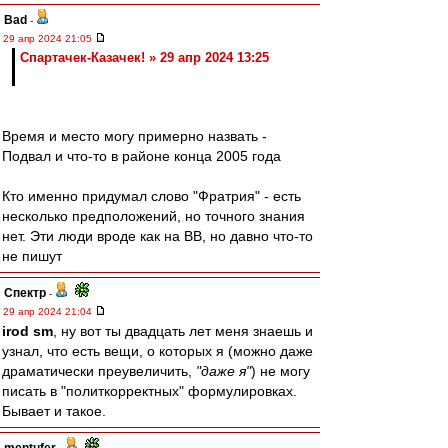
Bad
-
29 апр 2024 21:05
Спартачек-Казачек! » 29 апр 2024 13:25
Время и место могу примерно назвать -
Подвал и что-то в районе конца 2005 года
Кто именно придумал слово "Фратрия" - есть
несколько предположений, но точного знания
нет. Эти люди вроде как на ВВ, но давно что-то
не пишут
Спектр
-
29 апр 2024 21:04
irod sm
, ну вот ты двадцать лет меня знаешь и
узнал, что есть вещи, о которых я (можно даже
драматически преувеличить,
"даже я"
) не могу
писать в "политкорректных" формулировках.
Бывает и такое.