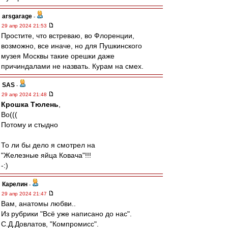
arsgarage
-
29 апр 2024 21:53
Простите, что встреваю, во Флоренции,
возможно, все иначе, но для Пушкинского
музея Москвы такие орешки даже
причиндалами не назвать. Курам на смех.
SAS
-
29 апр 2024 21:48
Крошка Тюлень
,
Во(((
Потому и стыдно
То ли бы дело я смотрел на
"Железные яйца Ковача"!!!
-:)
Карелин
-
29 апр 2024 21:47
Вам, анатомы любви..
Из рубрики "Всё уже написано до нас".
С.Д.Довлатов, "Компромисс".