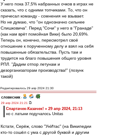
У него пока 37,5% набранных очков в играх не
сказать, что с одними топчиками. То, что он
причесал команду - сомнения не взывает.
Но не думаю, что "он однозначно сильнее
Слишковича". Перед "Сочи" у него в "Гранаде"
(как нам врёт помойная Вики) было 20,69%.
Теперь он, конечно, пересмотрел своё
отношение к порученному делу и взял на себя
повышенные обязательства. Пусть там и
трудится на благо повышения общего уровня
РПЛ. "Дадим отпор летунам и
дезорганизаторам производства!" (лозунк
такой)
Редактировалось 29 апр 2024 21:30
словесник
-
29 апр 2024 21:21
Спартачек-Казачек! » 29 апр 2024, 21:13
но с латыни подучалось Unitas
Кстати, Серёж, слово "УнИтас" (на Википедии
кто-то сошёл с ума с другой буквой и другим