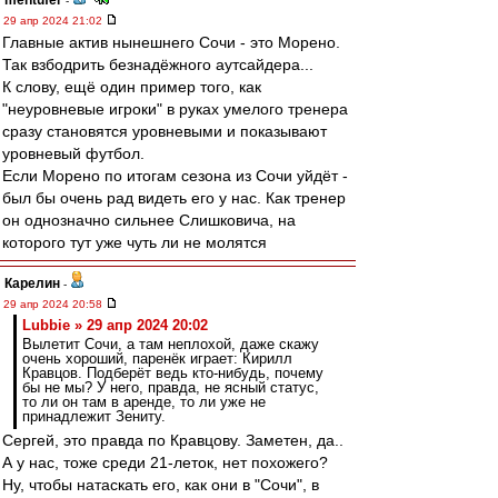
mentufer
-
29 апр 2024 21:02
Главные актив нынешнего Сочи - это Морено.
Так взбодрить безнадёжного аутсайдера...
К слову, ещё один пример того, как
"неуровневые игроки" в руках умелого тренера
сразу становятся уровневыми и показывают
уровневый футбол.
Если Морено по итогам сезона из Сочи уйдёт -
был бы очень рад видеть его у нас. Как тренер
он однозначно сильнее Слишковича, на
которого тут уже чуть ли не молятся
Карелин
-
29 апр 2024 20:58
Lubbie » 29 апр 2024 20:02
Вылетит Сочи, а там неплохой, даже скажу
очень хороший, паренёк играет: Кирилл
Кравцов. Подберёт ведь кто-нибудь, почему
бы не мы? У него, правда, не ясный статус,
то ли он там в аренде, то ли уже не
принадлежит Зениту.
Сергей, это правда по Кравцову. Заметен, да..
А у нас, тоже среди 21-леток, нет похожего?
Ну, чтобы натаскать его, как они в "Сочи", в