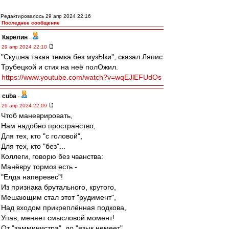
Редактировалось 29 апр 2024 22:16
Последнее сообщение
Карелин
-
29 апр 2024 22:10
"Скушна такая темка без музЫки", сказал Ляпис
Трубецкой и стих на неё полОжил.
https://www.youtube.com/watch?v=wqEJlEFUdOs
cuba
-
29 апр 2024 22:09
Чтоб маневрировать,
Нам надобно пространство,
Для тех, кто "с головой",
Для тех, кто "без"...
Коллеги, говорю без чванства:
Манёвру тормоз есть -
"Елда наперевес"!
Из признака брутального, крутого,
Мешающим стал этот "рудимент",
Над входом прикреплённая подкова,
Упав, меняет смысловой момент!
От "замминистра", до "язык немеет",