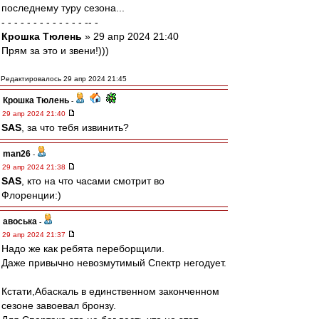
последнему туру сезона...
- - - - - - - - - - - - - -- -
Крошка Тюлень
» 29 апр 2024 21:40
Прям за это и звени!)))
Редактировалось 29 апр 2024 21:45
Крошка Тюлень
-
29 апр 2024 21:40
SAS
, за что тебя извинить?
man26
-
29 апр 2024 21:38
SAS
, кто на что часами смотрит во
Флоренции:)
авоська
-
29 апр 2024 21:37
Надо же как ребята переборщили.
Даже привычно невозмутимый Спектр негодует.
Кстати,Абаскаль в единственном законченном
сезоне завоевал бронзу.