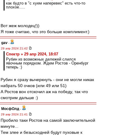
как будто в "с хуем наперевес" есть что-то
плохое.....
Вот жеж молодец!))
Я тоже считаю, что это больше комплимент.)
gav
-
29 апр 2024 21:42
Спектр » 29 апр 2024, 18:07
Рубин из возможных дележей слился
явочным порядком. Ждем Ростов - Оренбург
теперь :)
Рубин я сразу вычеркнуть - они не могли никак
набрать 50 очков (или 49 или 51)
А Ростов вон отскочил аж на победу, так что
смотрим дальше :)
МосфОлд
-
29 апр 2024 21:41
Пробило таки Ростов на самой заключительной
минуте...
Тем злее и безысходней будут пуховые к