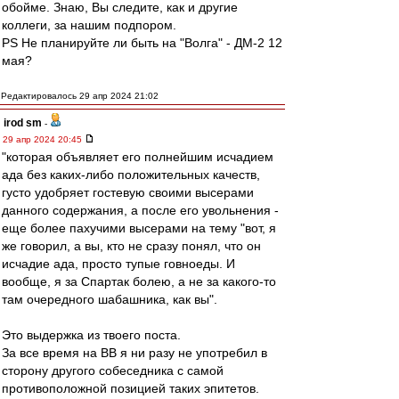
обойме. Знаю, Вы следите, как и другие
коллеги, за нашим подпором.
PS Не планируйте ли быть на "Волга" - ДМ-2 12
мая?
Редактировалось 29 апр 2024 21:02
irod sm
-
29 апр 2024 20:45
"которая объявляет его полнейшим исчадием
ада без каких-либо положительных качеств,
густо удобряет гостевую своими высерами
данного содержания, а после его увольнения -
еще более пахучими высерами на тему "вот, я
же говорил, а вы, кто не сразу понял, что он
исчадие ада, просто тупые говноеды. И
вообще, я за Спартак болею, а не за какого-то
там очередного шабашника, как вы".
Это выдержка из твоего поста.
За все время на ВВ я ни разу не употребил в
сторону другого собеседника с самой
противоположной позицией таких эпитетов.