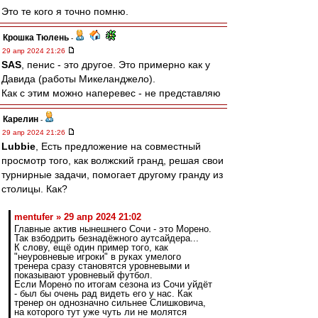
Это те кого я точно помню.
Крошка Тюлень
-
29 апр 2024 21:26
SAS
, пенис - это другое. Это примерно как у
Давида (работы Микеланджело).
Как с этим можно наперевес - не представляю
Карелин
-
29 апр 2024 21:26
Lubbie
, Есть предложение на совместный
просмотр того, как волжский гранд, решая свои
турнирные задачи, помогает другому гранду из
столицы. Как?
mentufer » 29 апр 2024 21:02
Главные актив нынешнего Сочи - это Морено.
Так взбодрить безнадёжного аутсайдера...
К слову, ещё один пример того, как
"неуровневые игроки" в руках умелого
тренера сразу становятся уровневыми и
показывают уровневый футбол.
Если Морено по итогам сезона из Сочи уйдёт
- был бы очень рад видеть его у нас. Как
тренер он однозначно сильнее Слишковича,
на которого тут уже чуть ли не молятся