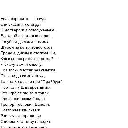
Если спросите — откуда
Эти сказки и легенды
С их тверским благоуханьем,
Влажной свежестью сарая,
Голубым дымком помоек,
Шумом затхлых водостоков,
Бредом, диким и стозвучным,
Как в сенях раскаты грома? —
Я скажу вам, я отвечу:
«Из тоски мессаг без смысла,
От зари до самой ночи,
То про Крала, то про "Фрайбург",
Про толпу Шамаров диких,
Что играют где-то в топях,
Где среди осоки бродит
Тренер, господин Ваноли.
Повторяет эти сказки,
Эти глупые преданья
Стилем, что тоску наводит,
Тот, кого зовут Карелин».