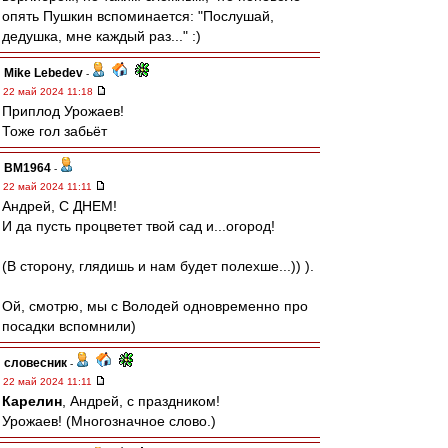
опять Пушкин вспоминается: "Послушай,
дедушка, мне каждый раз..." :)
Mike Lebedev
-
22 май 2024 11:18
Приплод Урожаев!
Тоже гол забьёт
BM1964
-
22 май 2024 11:11
Андрей, С ДНЕМ!
И да пусть процветет твой сад и...огород!
(В сторону, глядишь и нам будет полехше...)) ).
Ой, смотрю, мы с Володей одновременно про
посадки вспомнили)
словесник
-
22 май 2024 11:11
Карелин
, Андрей, с праздником!
Урожаев! (Многозначное слово.)