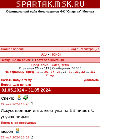
Официальный сайт болельщиков ФК "Спартак" Москва
Полная версия
Вход
•
Регистрация
FAQ
•
Поиск
Общение на сайте
Гостевая книга ВВ
»
Пред. тема
|
След. тема
Страница
29
из
117
[ Сообщений: 5840 ]
На страницу
Пред.
1
...
26
,
27
,
28
,
29
,
30
,
31
,
32
...
117
След.
Начать новую тему
Добавить
Версия для печати
01.05.2024 - 31.05.2024
Спектр
-
22 май 2024 16:26
Искусственный интеллект уже на ВВ пишет. С
улучшениями.
Последнее сообщение
морон
-
22 май 2024 16:08