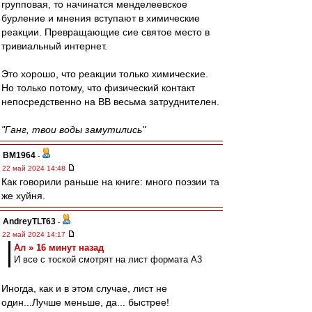
групповая, то начинатся менделеевское
бурление и мнения вступают в химические
реакции. Превращающие сие святое место в
тривиальный интернет.
Это хорошо, что реакции только химические.
Но только потому, что физический контакт
непосредственно на ВВ весьма затруднителен.
"Ганг, твои воды замутились"
BM1964
-
22 май 2024 14:48
Как говорили раньше на книге: много поэзии та
же хуйня.
AndreyTLT63
-
22 май 2024 14:17
Ал » 16 минут назад
И все с тоской смотрят на лист формата А3
Иногда, как и в этом случае, лист не
один...Лучше меньше, да... быстрее!