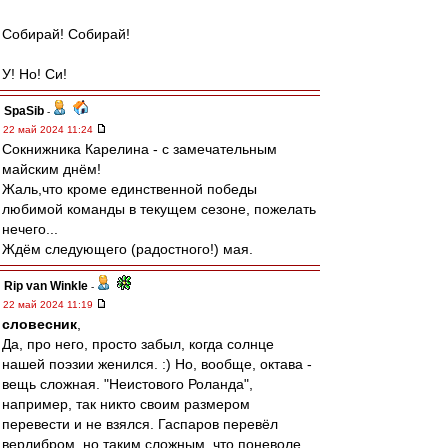
Собирай! Собирай!
У! Но! Си!
SpaSib
-
22 май 2024 11:24
Сокнижника Карелина - с замечательным
майским днём!
Жаль,что кроме единственной победы
любимой команды в текущем сезоне, пожелать
нечего...
Ждём следующего (радостного!) мая.
Rip van Winkle
-
22 май 2024 11:19
словесник
,
Да, про него, просто забыл, когда солнце
нашей поэзии женился. :) Но, вообще, октава -
вещь сложная. "Неистового Роланда",
например, так никто своим размером
перевести и не взялся. Гаспаров перевёл
верлибром, но таким сложным, что поневоле