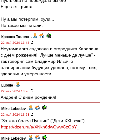
Пусть она не побеждала бы его
Еще лет триста.
Ну а мы потерпим, хули...
Не такое мы читали.
Крошка Тюлень
-
22 май 2024 13:48
Неутомимого садовода и огородника Карелина
с днём рождения! "Лучше меньше да лучше" -
так говорил сам Владимир Ильич о
планировании будущих урожаев, потому - сил,
здоровья и умеренности.
Lubbie
-
22 май 2024 13:26
Андрей! С днем рождения!
Mike Lebedev
-
22 май 2024 13:23
"За кого болел Пушкин" ("Дети XXI века")
https://dzen.ru/a/XNkn6dwQwwCzObY_
Mike Lebedev
-