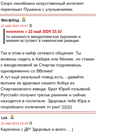
Скоро неизбежно искусственный интелект
перепишет Пушкина с улучшениями.
МосфОлд
-
22 май 2024 15:57
mmmmm » 22 май 2024 15:10
то начинатся менделеевское бурление и
мнения вступают в химические реакции.
Так в этом и кайф сетевого общения. Ты
можешь сидеть в Хабаре или Кёнике, но стакан
с менделеевкой за Спартак поднимаешь
одновременно со ВВсеми!
А тут ещё реальный повод есть, - давайте
выпьем за здоровье нашего бойца из
Спартаковского взвода. Брат Юрий позывной
Русстайл получил третье ранение и сейчас
находится в госпитале. Здоровья тебе Юра и
скорейшего излечения от ран! )))))))
Los
-
22 май 2024 15:39
Карелина с ДР! Здоровья и всего ... )