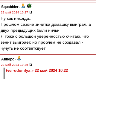
Squabbler
-
22 май 2024 10:27
Ну как никогда...
Прошлом сезоне зинитка домашку выиграл, а
двух предыдущих были ничьи
Я тоже с большой уверенностью считаю, что
зенит выиграет, но проблем не создавал -
чучуть не соответсвует
Авверс
-
22 май 2024 10:25
tver-udomlya » 22 май 2024 10:22
А потом обратно в Спартак, как раз к плейофф.
Отличный план!
tver-udomlya
-
22 май 2024 10:22
Цыпа если привозить в обороне не будет, то
закрепится там. Айлендерс закрытая команда.