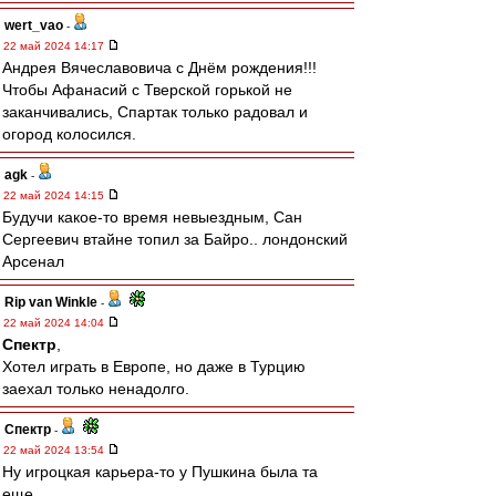
wert_vao
-
22 май 2024 14:17
Андрея Вячеславовича с Днём рождения!!!
Чтобы Афанасий с Тверской горькой не
заканчивались, Спартак только радовал и
огород колосился.
agk
-
22 май 2024 14:15
Будучи какое-то время невыездным, Сан
Сергеевич втайне топил за Байро.. лондонский
Арсенал
Rip van Winkle
-
22 май 2024 14:04
Спектр
,
Хотел играть в Европе, но даже в Турцию
заехал только ненадолго.
Спектр
-
22 май 2024 13:54
Ну игроцкая карьера-то у Пушкина была та
еще.