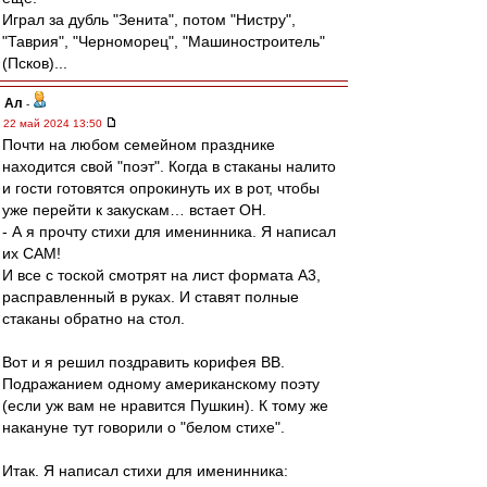
Играл за дубль "Зенита", потом "Нистру",
"Таврия", "Черноморец", "Машиностроитель"
(Псков)...
Ал
-
22 май 2024 13:50
Почти на любом семейном празднике
находится свой "поэт". Когда в стаканы налито
и гости готовятся опрокинуть их в рот, чтобы
уже перейти к закускам… встает ОН.
- А я прочту стихи для именинника. Я написал
их САМ!
И все с тоской смотрят на лист формата А3,
расправленный в руках. И ставят полные
стаканы обратно на стол.
Вот и я решил поздравить корифея ВВ.
Подражанием одному американскому поэту
(если уж вам не нравится Пушкин). К тому же
накануне тут говорили о "белом стихе".
Итак. Я написал стихи для именинника: