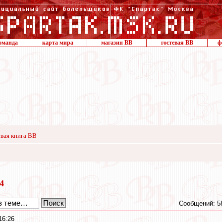
оманда
карта мира
магазин ВВ
гостевая ВВ
ф
вая книга ВВ
24
Сообщений: 5
16:26