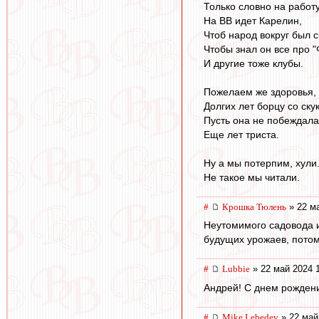
Только словно на работу
На ВВ идет Карелин,
Чтоб народ вокруг был с
Чтобы знал он все про 
И другие тоже клубы.
Пожелаем же здоровья,
Долгих лет борцу со ску
Пусть она не побеждала
Еще лет триста.
Ну а мы потерпим, хули.
Не такое мы читали.
#
Крошка Тюлень
» 22 ма
Неутомимого садовода и
будущих урожаев, потом
#
Lubbie
» 22 май 2024 
Андрей! С днем рожден
#
Mike Lebedev
» 22 май