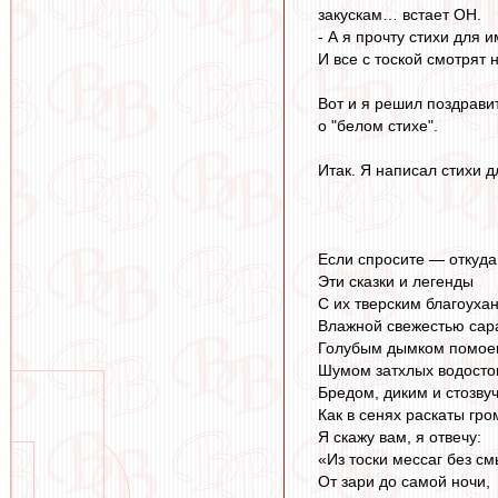
закускам… встает ОН.
- А я прочту стихи для 
И все с тоской смотрят 
Вот и я решил поздрави
о "белом стихе".
Итак. Я написал стихи 
Если спросите — откуда
Эти сказки и легенды
С их тверским благоуха
Влажной свежестью сар
Голубым дымком помое
Шумом затхлых водосто
Бредом, диким и стозву
Как в сенях раскаты гр
Я скажу вам, я отвечу:
«Из тоски мессаг без см
От зари до самой ночи,