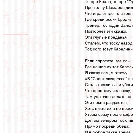
То про Крала, то про "Ф
Про толпу Шамаров дик
Что играют где-то в топя
Где среди осоки бродит
Тренер, господин Ванол
Повторяет эти сказки,
Эти глупые преданья
Стилем, что тоску навод
Тот, кого зовут Карелин»
Если спросите, где слы
Где нашел их тот Карел
Я скажу вам, я отвечу:
«В "Спорт-экспрессе" и 
Столь тоскливых и убоги
Что простому человеку,
Там уж точно делать не 
Эти песни раздаются,
Хоть никто их и не проси
Утром сразу после кофе
Долгим вечером тоскли
Прямо посреди обеда,
И в любое также время,