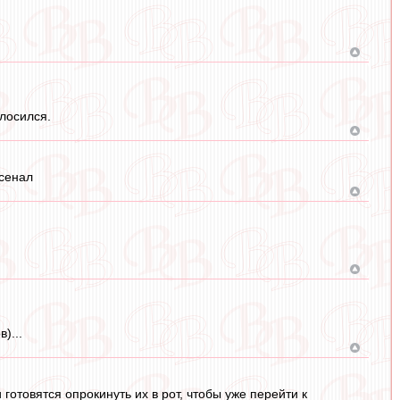
олосился.
рсенал
)...
готовятся опрокинуть их в рот, чтобы уже перейти к