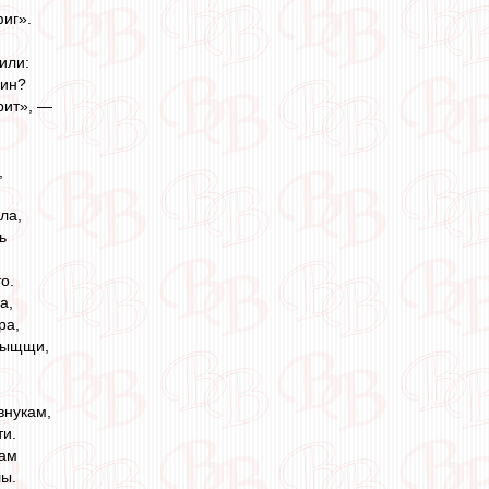
фиг».
или:
лин?
рит», —
,
ла,
ь
о.
а,
ра,
 тыщщи,
внукам,
ти.
там
лы.