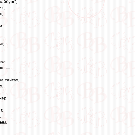
райбург",
их,
х,
и.
ит,
.
шал,
ин, —
на сайтах,
х,
хер.
т,
,
вым,