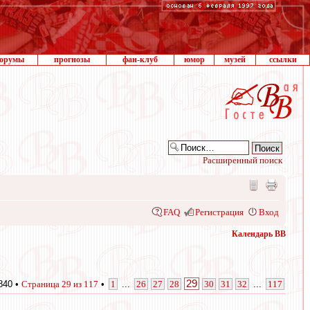
орумы
прогнозы
фан-клуб
юмор
музей
ссылки
Расширенный поиск
FAQ
Регистрация
Вход
Календарь ВВ
29
840 •
Страница
29
из
117
•
1
...
26
27
28
30
31
32
...
117