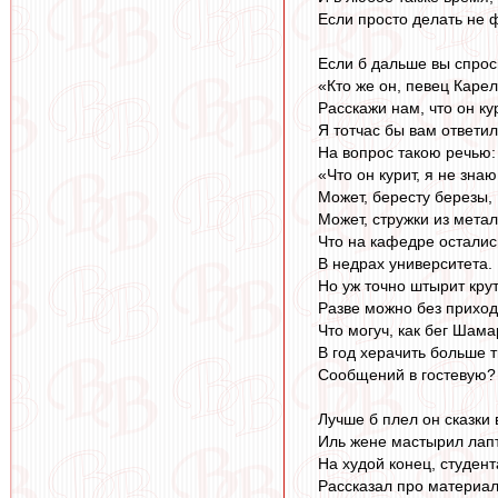
Если просто делать не 
Если б дальше вы спрос
«Кто же он, певец Каре
Расскажи нам, что он ку
Я тотчас бы вам ответил
На вопрос такою речью:
«Что он курит, я не знаю
Может, бересту березы,
Может, стружки из метал
Что на кафедре осталис
В недрах университета.
Но уж точно штырит крут
Разве можно без приход
Что могуч, как бег Шама
В год херачить больше
Сообщений в гостевую?
Лучше б плел он сказки 
Иль жене мастырил лап
На худой конец, студен
Рассказал про материа