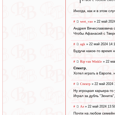
Иногда, как и в этом слу
#
wert_vao
» 22 май 2024
Андрея Вячеславовича с
Чтобы Афанасий с Тверс
#
agk
» 22 май 2024 14:
Будучи какое-то время 
#
Rip van Winkle
» 22 ма
Спектр
,
Хотел играть в Европе, 
#
Спектр
» 22 май 2024 
Ну игроцкая карьера-то
Играл за дубль "Зенита"
#
Ал
» 22 май 2024 13:5
Почти на любом семейном