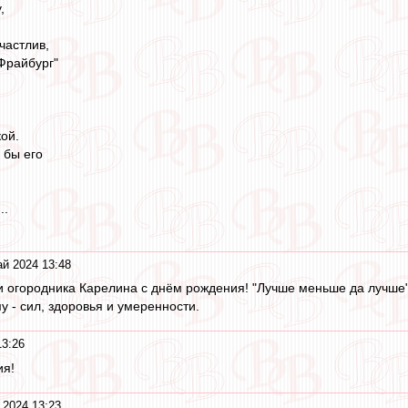
,
частлив,
"Фрайбург"
кой.
 бы его
..
й 2024 13:48
 огородника Карелина с днём рождения! "Лучше меньше да лучше"
у - сил, здоровья и умеренности.
13:26
ия!
 2024 13:23