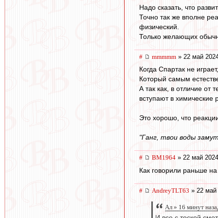
Надо сказать, что разви
Точно так же вполне ре
физический.
Только желающих обычно
#
mmmmm
» 22 май 2024
Когда Спартак не играет
Который самым естестве
А так как, в отличие от
вступают в химические 
Это хорошо, что реакци
"Ганг, твои воды заму
#
BM1964
» 22 май 2024
Как говорили раньше на 
#
AndreyTLT63
» 22 май 
Ал » 16 минут наза
И все с тоской смо