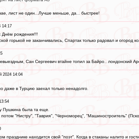
чае, лист не один...Лучше меньше, да... быстрее!
 14:17
 Днём рождения!!!
кой горькой не заканчивались, Спартак только радовал и огород к
15
невыездным, Сан Сергеевич втайне топил за Байро.. лондонский А
й 2024 14:04
но даже в Турцию заехал только ненадолго.
13:54
 у Пушкина была та еще.
, потом "Нистру", "Таврия", "Черноморец", "Машиностроитель" (Псков
0
 празднике находится свой "поэт". Когда в стаканы налито и гости 