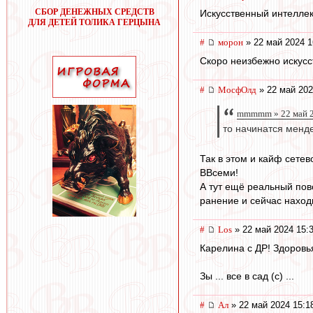
СБОР ДЕНЕЖНЫХ СРЕДСТВ
Искусственный интеллек
ДЛЯ ДЕТЕЙ ТОЛИКА ГЕРЦЫНА
#
морон
» 22 май 2024 1
Скоро неизбежно искус
#
МосфОлд
» 22 май 202
mmmmm » 22 май 2
то начинатся менд
Так в этом и кайф сете
ВВсеми!
А тут ещё реальный пов
ранение и сейчас находи
#
Los
» 22 май 2024 15:
Карелина с ДР! Здоровья 
Зы ... все в сад (с) ...
#
Ал
» 22 май 2024 15:1