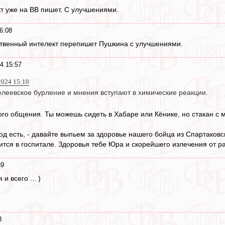
т уже на ВВ пишет. С улучшениями.
6:08
ственный интелект перепишет Пушкина с улучшениями.
4 15:57
024 15:10
елеевское бурление и мнения вступают в химические реакции.
вого общения. Ты можешь сидеть в Хабаре или Кёнике, но стакан 
од есть, - давайте выпьем за здоровье нашего бойца из Спартаковс
тся в госпитале. Здоровья тебе Юра и скорейшего излечения от ран!
39
и всего ... )
8