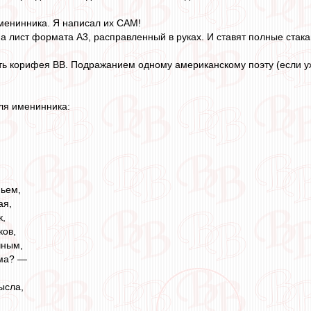
именинника. Я написал их САМ!
на лист формата А3, расправленный в руках. И ставят полные стака
ть корифея ВВ. Подражанием одному американскому поэту (если уж
для именинника:
ньем,
ая,
к,
ков,
чным,
ома? —
ысла,