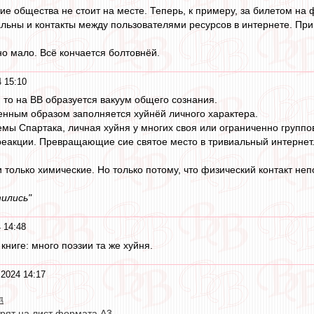
тие общества не стоит на месте. Теперь, к примеру, за билетом на 
альны и контакты между пользователями ресурсов в интернете. При
 мало. Всё кончается болтовнёй.
 15:10
, то на ВВ образуется вакуум общего сознания.
нным образом заполняется хуйнёй личного характера.
 темы Спартака, личная хуйня у многих своя или ограниченно груп
реакции. Превращающие сие святое место в тривиальный интернет
и только химические. Но только потому, что физический контакт не
тились"
 14:48
книге: много поэзии та же хуйня.
2024 14:17
д
трят на лист формата А3