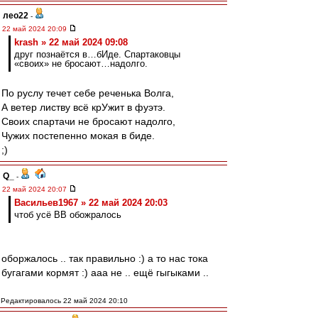
лео22
-
22 май 2024 20:09
krash » 22 май 2024 09:08
друг познаётся в…бИде. Спартаковцы
«своих» не бросают…надолго.
По руслу течет себе реченька Волга,
А ветер листву всё крУжит в фуэтэ.
Своих спартачи не бросают надолго,
Чужих постепенно мокая в биде.
;)
Q_
-
22 май 2024 20:07
Васильев1967 » 22 май 2024 20:03
чтоб усё ВВ обожралось
оборжалось .. так правильно :) а то нас тока
бугагами кормят :) ааа не .. ещё гыгыками ..
Редактировалось 22 май 2024 20:10