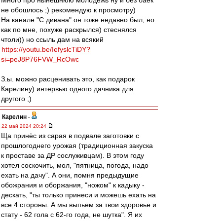
Много про нынешнюю молодежь ну и без баек
не обошлось ;) рекомендую к просмотру)
На канале "С дивана" он тоже недавно был, но
как по мне, похуже раскрылся) стеснялся
чтоли)) но ссыль дам на всякий
https://youtu.be/IefyslcTiDY?
si=peJ8P76FVW_RcOwc
З.ы. можно расценивать это, как подарок
Карелину) интервью одного дачника для
другого ;)
Карелин
-
22 май 2024 20:24
Ща принёс из сарая в подвале заготовки с
прошлогоднего урожая (традиционная закуска
к проставе за ДР сослуживцам). В этом году
хотел соскочить, мол, "пятница, погода, надо
ехать на дачу". А они, помня предыдущие
обожрания и оборжания, "ножом" к кадыку -
дескать, "ты только принеси и можешь ехать на
все 4 стороны. А мы выпьем за твои здоровье и
стату - 62 гола с 62-го года, не шутка". Я их