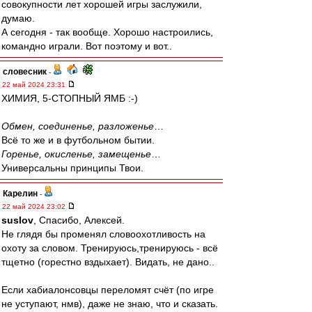
совокупности лет хорошей игры заслужили,
думаю.
А сегодня - так вообще. Хорошо настроились,
командно играли. Вот поэтому и вот..
словесник
-
22 май 2024 23:31
ХИМИЯ, 5-СТОПНЫЙ ЯМБ :-)
Обмен, соединенье, разложенье
…
Всё то же и в футбольном бытии.
Горенье, окисленье, замещенье
…
Универсальны принципы Твои.
Карелин
-
22 май 2024 23:02
suslov
, Спасибо, Алексей.
Не глядя бы променял словоохотливость на
охоту за словом. Тренируюсь,тренируюсь - всё
тщетно (горестно вздыхает). Видать, не дано..
Если хабиалонсовцы переломят счёт (по игре
не уступают, нмв), даже не знаю, что и сказать.