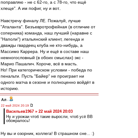
поправляю - не с 62-го, а с 78-го, что ещё
хлеще". А им пофиг, ну и вот..
Навстречу финалу ЛЕ. Пожалуй, лучше
"Аталанта". Безъевротрофейная (в отличие от
соперника) команда, наш лучший (наравне с
"Наполи") итальянский клиент, легенда и
дважды гвардеец клуба не кто-нибудь, а
Массимо Каррера. Ну и ещё в составе наш
немногословный (в обоих смыслах) экс -
Марио Пашалич. Короче, всё в масть.
Но! При категорическом условии - победа по
пенальти. Пусть "Байер" не проиграет ни
одного матча в сезоне и полноценно войдёт в
историю.
Ал
-
22 май 2024 20:19
Васильев1967 » 22 май 2024 20:03
Ну и урожаи чтоб такие выросли, чтоб усё ВВ
обожралось!
Ну вы и озорник, коллега! В страшном сне... :)