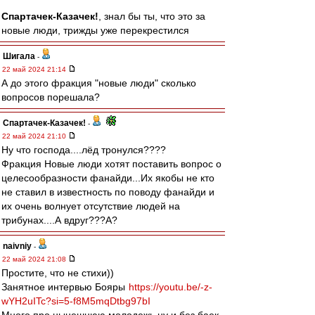
Спартачек-Казачек!
, знал бы ты, что это за
новые люди, трижды уже перекрестился
Шигала
-
22 май 2024 21:14
А до этого фракция "новые люди" сколько
вопросов порешала?
Спартачек-Казачек!
-
22 май 2024 21:10
Ну что господа....лёд тронулся????
Фракция Новые люди хотят поставить вопрос о
целесообразности фанайди...Их якобы не кто
не ставил в известность по поводу фанайди и
их очень волнует отсутствие людей на
трибунах....А вдруг???А?
naivniy
-
22 май 2024 21:08
Простите, что не стихи))
Занятное интервью Бояры
https://youtu.be/-z-
wYH2uITc?si=5-f8M5mqDtbg97bI