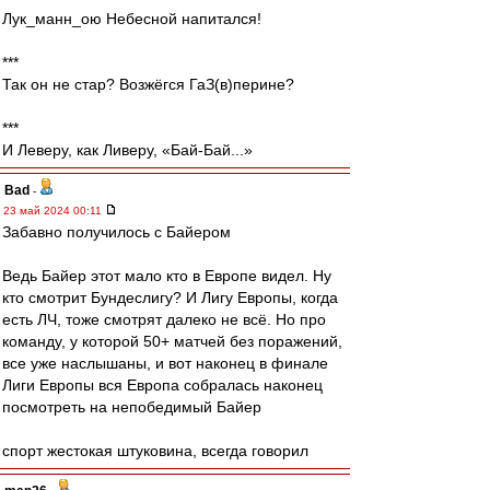
Лук_манн_ою Небесной напитался!
***
Так он не стар? Возжёгся ГаЗ(в)перине?
***
И Леверу, как Ливеру, «Бай-Бай...»
Bad
-
23 май 2024 00:11
Забавно получилось с Байером
Ведь Байер этот мало кто в Европе видел. Ну
кто смотрит Бундеслигу? И Лигу Европы, когда
есть ЛЧ, тоже смотрят далеко не всё. Но про
команду, у которой 50+ матчей без поражений,
все уже наслышаны, и вот наконец в финале
Лиги Европы вся Европа собралась наконец
посмотреть на непобедимый Байер
спорт жестокая штуковина, всегда говорил