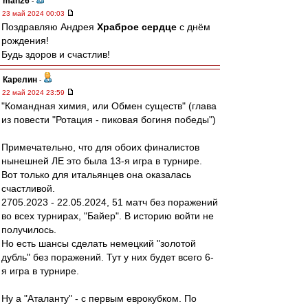
man26
-
23 май 2024 00:03
Поздравляю Андрея
Храброе сердце
с днём
рождения!
Будь здоров и счастлив!
Карелин
-
22 май 2024 23:59
"Командная химия, или Обмен существ" (глава
из повести "Ротация - пиковая богиня победы")
Примечательно, что для обоих финалистов
нынешней ЛЕ это была 13-я игра в турнире.
Вот только для итальянцев она оказалась
счастливой.
2705.2023 - 22.05.2024, 51 матч без поражений
во всех турнирах, "Байер". В историю войти не
получилось.
Но есть шансы сделать немецкий "золотой
дубль" без поражений. Тут у них будет всего 6-
я игра в турнире.
Ну а "Аталанту" - с первым еврокубком. По