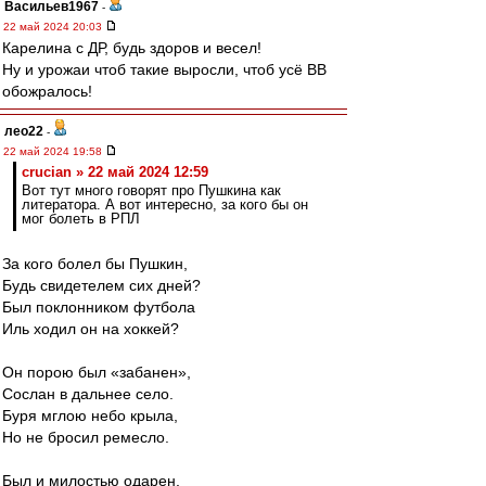
Васильев1967
-
22 май 2024 20:03
Карелина с ДР, будь здоров и весел!
Ну и урожаи чтоб такие выросли, чтоб усё ВВ
обожралось!
лео22
-
22 май 2024 19:58
crucian » 22 май 2024 12:59
Вот тут много говорят про Пушкина как
литератора. А вот интересно, за кого бы он
мог болеть в РПЛ
За кого болел бы Пушкин,
Будь свидетелем сих дней?
Был поклонником футбола
Иль ходил он на хоккей?
Он порою был «забанен»,
Сослан в дальнее село.
Буря мглою небо крыла,
Но не бросил ремесло.
Был и милостью одарен,