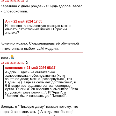
22 май 2024 22:41
Карелина с днём рождения! Будь здоров, весел
и словоохотлив.
Ал » 22 май 2024 17:05
Интересно, а химическую реакцию можно
описать пятистопным ямбом? Спросим
знатока?
Конечно можно. Скармливаешь её обученной
пятистопным ямбом LLM модели.
cuba
-
22 май 2024 22:40
словесник » 21 май 2024 08:17
Андрюш, здесь не обязательно
заморачиваться обоснованиями (хотя
занятное дело; можно "развернуться", как
Вадим :-) ). Ещё за семь лет до "Пиковой", в
6-й главе исстрадавшегося за последние
сутки "Онегина" он обронил знаменитое "Лета
к суровой прозе клонят...". И "Арап", и
"Белкин" были написаны до "Пиковой".
Володь, я "Пиковую даму" назвал потому, что
первой вспомнилась. ) А ведь, мог бы ещё,