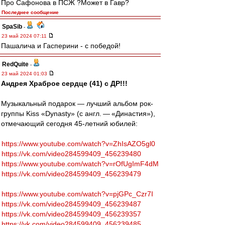
Про Сафонова в ПСЖ ?Может в Гавр?
Последнее сообщение
SpaSib
-
23 май 2024 07:11
Пашалича и Гасперини - с победой!
RedQuite
-
23 май 2024 01:03
Андрея Храброе сердце (41) с ДР!!!
Музыкальный подарок — лучший альбом рок-
группы Kiss «Dynasty» (с англ. — «Династия»),
отмечающий сегодня 45-летний юбилей:
https://www.youtube.com/watch?v=ZhIsAZO5gl0
https://vk.com/video284599409_456239480
https://www.youtube.com/watch?v=rOfUgImF4dM
https://vk.com/video284599409_456239479
https://www.youtube.com/watch?v=pjGPc_Czr7I
https://vk.com/video284599409_456239487
https://vk.com/video284599409_456239357
https://vk.com/video284599409_456239485