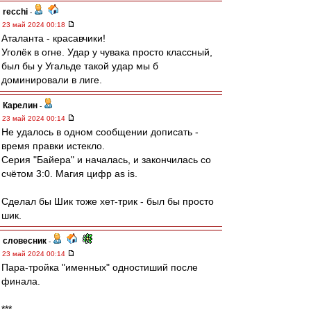
recchi
-
23 май 2024 00:18
Аталанта - красавчики!
Уголёк в огне. Удар у чувака просто классный,
был бы у Угальде такой удар мы б
доминировали в лиге.
Карелин
-
23 май 2024 00:14
Не удалось в одном сообщении дописать -
время правки истекло.
Серия "Байера" и началась, и закончилась со
счётом 3:0. Магия цифр as is.
Сделал бы Шик тоже хет-трик - был бы просто
шик.
словесник
-
23 май 2024 00:14
Пара-тройка "именных" одностиший после
финала.
***