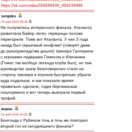
https://vk.com/video284599409_456239486
sengoku
-
23 май 2024 00:36
Не получилось интересного финала, Аталанта
размотала Байер легко, германцы похоже
перегорели. Тоже вот Аталанта. У них 3 года
назад был серьезный конфликт (говорят даже
до рукоприкладства дошло) тренера Гасперини
с игроками-лидерами Гомесом и Иличичем
(Гомес так вообще легенда клуба был), но там
руководство сразу безоговорочно стало на
сторону тренера и игроков быстренько убрали
куда подальше, и как показало время
правильно сделали, годик бергамасков
поштормило и вот теперь выиграли первый
трофей.
морон
-
23 май 2024 00:25
Бонгонда с Рубином точь в точь же повторил
второй гол из сегодняшнего финала?