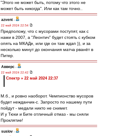
"Этого не может быть, потому что этого не
может быть никогда". Или как там точно..
azvent
-
22 май 2024 22:54
Предположу, что с мусорами поступят, как с
нами в 2007, а "Леонтич" будет стоять с кубком
опять на МКАДе, или где он там ждап )), и за
несколько минут до окончания матча рванёт в
Питер.
Авверс
-
22 май 2024 22:42
Спектр » 22 май 2024 22:37
М.б., и ровно наоборот. Чемпионство мусоров
будет нежданчик-с. Запросто по нашему пути
пойдут - медали никто не снимет.
И у Тюки и Бите отличный отмаз - мы сняли
Проклятие!
suslov
-