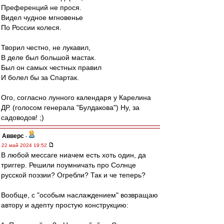
Преференций не прося.
Видел чудное мгновенье
По России колеся.
Творил честно, не лукавил,
В деле был большой мастак.
Был он самых честных правил
И болел бы за Спартак.
Ого, согласно лунного календаря у Карелина
ДР. (голосом генерала "Булдакова") Ну, за
садоводов! ;)
Авверс
-
22 май 2024 19:52
В любой мессаге ниачем есть хоть один, да
триггер. Решили поумничать про Солнце
русской поэзии? Огребли? Так и че теперь?
Вообще, с "особым наслаждением" возвращаю
автору и адепту простую конструкцию: