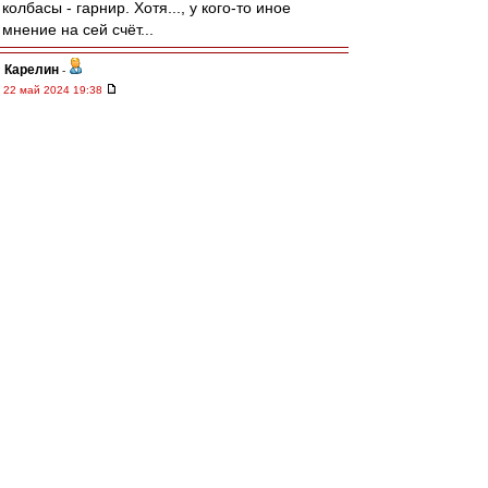
колбасы - гарнир. Хотя..., у кого-то иное
мнение на сей счёт...
Карелин
-
22 май 2024 19:38
Уважаемые Красно-Белые друзья!
Сердечно благодарю всех за поздравления,
добрые пожелания, музыкальные подарки..
ВВсем искренне желаю крепкого здоровья,
бодрого присутствия спартаковского духа,
мира и всего самого наилучшего. Спасибо!
Читая вчерашнюю Книгу, громко радовался.
Думается, что это естественно, когда люди,
разбирающиеся в футболе, пишут ещё и
талантливые стихи. Это было здорово, ребят!
Спасибо всем!
Наверно, я счастливец(?), так как в стихах не
разбираюсь (потому что не понимаю в них
ничего), а значит - нравятся все. Вот такой
неразборчивый беспринципный "кузьмич"
(смеётся). Просто восхищаюсь мастерству
писать свои мысли не прозой.