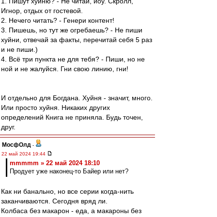
1. Пишут хуйню? - Не читай, йоу. Скролл,
Игнор, отдых от гостевой.
2. Нечего читать? - Генери контент!
3. Пишешь, но тут же огребаешь? - Не пиши
хуйни, отвечай за факты, перечитай себя 5 раз
и не пиши.)
4. Всё три пункта не для тебя? - Пиши, но не
ной и не жалуйся. Гни свою линию, гни!
И отдельно для Богдана. Хуйня - значит, много.
Или просто хуйня. Никаких других
определений Книга не приняла. Будь точен,
друг.
МосфОлд
-
22 май 2024 19:44
mmmmm » 22 май 2024 18:10
Продует уже наконец-то Байер или нет?
Как ни банально, но все серии когда-нить
заканчиваются. Сегодня вряд ли.
Колбаса без макарон - еда, а макароны без