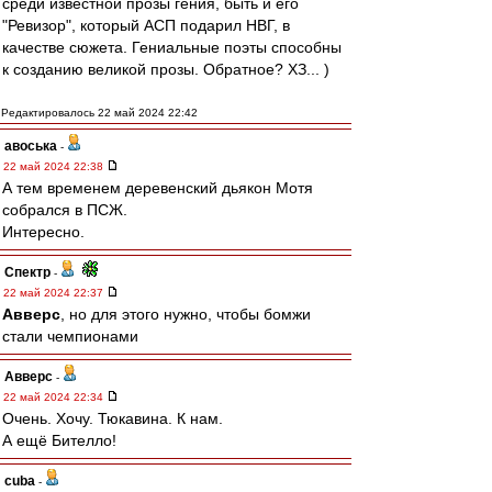
среди известной прозы гения, быть и его
"Ревизор", который АСП подарил НВГ, в
качестве сюжета. Гениальные поэты способны
к созданию великой прозы. Обратное? ХЗ... )
Редактировалось 22 май 2024 22:42
авоська
-
22 май 2024 22:38
А тем временем деревенский дьякон Мотя
собрался в ПСЖ.
Интересно.
Спектр
-
22 май 2024 22:37
Авверс
, но для этого нужно, чтобы бомжи
стали чемпионами
Авверс
-
22 май 2024 22:34
Очень. Хочу. Тюкавина. К нам.
А ещё Бителло!
cuba
-