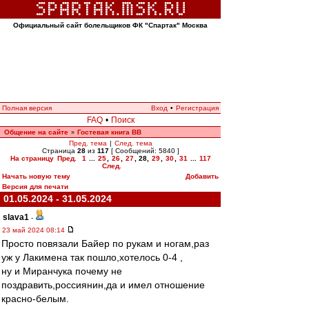
Официальный сайт болельщиков ФК "Спартак" Москва
Полная версия
Вход
•
Регистрация
FAQ
•
Поиск
Общение на сайте
Гостевая книга ВВ
»
Пред. тема
|
След. тема
Страница
28
из
117
[ Сообщений: 5840 ]
На страницу
Пред.
1
...
25
,
26
,
27
,
28
,
29
,
30
,
31
...
117
След.
Начать новую тему
Добавить
Версия для печати
01.05.2024 - 31.05.2024
slava1
-
23 май 2024 08:14
Просто повязали Байер по рукам и ногам,раз
уж у Лакимена так пошло,хотелось 0-4 ,
ну и Миранчука почему не
поздравить,россиянин,да и имел отношение
красно-белым.