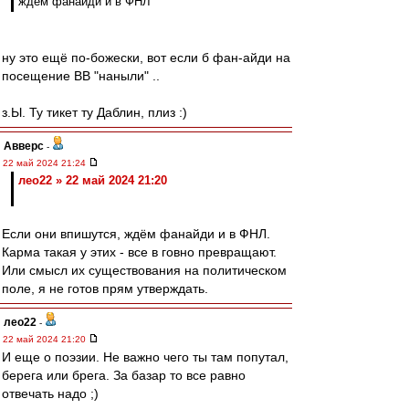
ждём фанайди и в ФНЛ
ну это ещё по-божески, вот если б фан-айди на
посещение ВВ "наныли" ..
з.Ы. Ту тикет ту Даблин, плиз :)
Авверс
-
22 май 2024 21:24
лео22 » 22 май 2024 21:20
Если они впишутся, ждём фанайди и в ФНЛ.
Карма такая у этих - все в говно превращают.
Или смысл их существования на политическом
поле, я не готов прям утверждать.
лео22
-
22 май 2024 21:20
И еще о поэзии. Не важно чего ты там попутал,
берега или брега. За базар то все равно
отвечать надо ;)