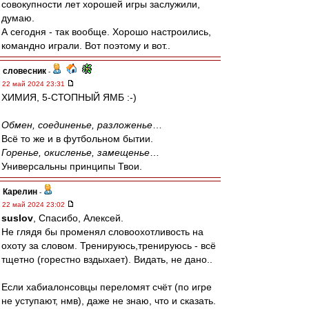
совокупности лет хорошей игры заслужили,
думаю.
А сегодня - так вообще. Хорошо настроились,
командно играли. Вот поэтому и вот..
словесник
-
22 май 2024 23:31
ХИМИЯ, 5-СТОПНЫЙ ЯМБ :-)
Обмен, соединенье, разложенье
…
Всё то же и в футбольном бытии.
Горенье, окисленье, замещенье
…
Универсальны принципы Твои.
Карелин
-
22 май 2024 23:02
suslov
, Спасибо, Алексей.
Не глядя бы променял словоохотливость на
охоту за словом. Тренируюсь,тренируюсь - всё
тщетно (горестно вздыхает). Видать, не дано..
Если хабиалонсовцы переломят счёт (по игре
не уступают, нмв), даже не знаю, что и сказать.