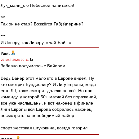
Лук_манн_ою Небесной напитался!
***
Так он не стар? Возжёгся ГаЗ(в)перине?
***
И Леверу, как Ливеру, «Бай-Бай...»
Bad
-
23 май 2024 00:11
Забавно получилось с Байером
Ведь Байер этот мало кто в Европе видел. Ну
кто смотрит Бундеслигу? И Лигу Европы, когда
есть ЛЧ, тоже смотрят далеко не всё. Но про
команду, у которой 50+ матчей без поражений,
все уже наслышаны, и вот наконец в финале
Лиги Европы вся Европа собралась наконец
посмотреть на непобедимый Байер
спорт жестокая штуковина, всегда говорил