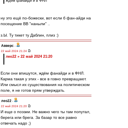
ждём фанайди и в ФНЛ
ну это ещё по-божески, вот если б фан-айди на
посещение ВВ "наныли" ..
з.Ы. Ту тикет ту Даблин, плиз :)
Авверс
-
22 май 2024 21:24
лео22 » 22 май 2024 21:20
Если они впишутся, ждём фанайди и в ФНЛ.
Карма такая у этих - все в говно превращают.
Или смысл их существования на политическом
поле, я не готов прям утверждать.
лео22
-
22 май 2024 21:20
И еще о поэзии. Не важно чего ты там попутал,
берега или брега. За базар то все равно
отвечать надо ;)