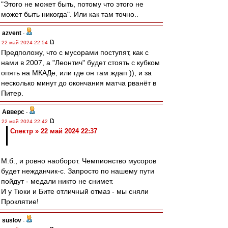
"Этого не может быть, потому что этого не
может быть никогда". Или как там точно..
azvent
-
22 май 2024 22:54
Предположу, что с мусорами поступят, как с
нами в 2007, а "Леонтич" будет стоять с кубком
опять на МКАДе, или где он там ждап )), и за
несколько минут до окончания матча рванёт в
Питер.
Авверс
-
22 май 2024 22:42
Спектр » 22 май 2024 22:37
М.б., и ровно наоборот. Чемпионство мусоров
будет нежданчик-с. Запросто по нашему пути
пойдут - медали никто не снимет.
И у Тюки и Бите отличный отмаз - мы сняли
Проклятие!
suslov
-