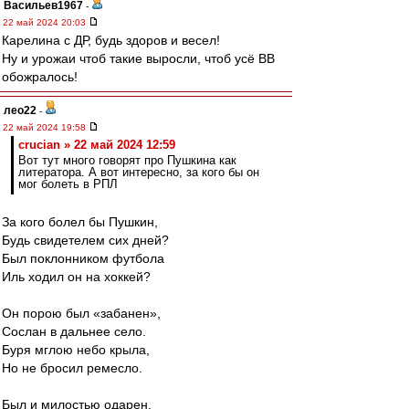
Васильев1967
-
22 май 2024 20:03
Карелина с ДР, будь здоров и весел!
Ну и урожаи чтоб такие выросли, чтоб усё ВВ
обожралось!
лео22
-
22 май 2024 19:58
crucian » 22 май 2024 12:59
Вот тут много говорят про Пушкина как
литератора. А вот интересно, за кого бы он
мог болеть в РПЛ
За кого болел бы Пушкин,
Будь свидетелем сих дней?
Был поклонником футбола
Иль ходил он на хоккей?
Он порою был «забанен»,
Сослан в дальнее село.
Буря мглою небо крыла,
Но не бросил ремесло.
Был и милостью одарен,