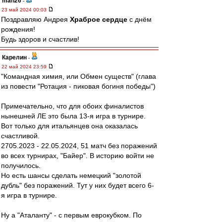
man26
-
23 май 2024 00:03
Поздравляю Андрея
Храброе сердце
с днём
рождения!
Будь здоров и счастлив!
Карелин
-
22 май 2024 23:59
"Командная химия, или Обмен существ" (глава
из повести "Ротация - пиковая богиня победы")
Примечательно, что для обоих финалистов
нынешней ЛЕ это была 13-я игра в турнире.
Вот только для итальянцев она оказалась
счастливой.
2705.2023 - 22.05.2024, 51 матч без поражений
во всех турнирах, "Байер". В историю войти не
получилось.
Но есть шансы сделать немецкий "золотой
дубль" без поражений. Тут у них будет всего 6-
я игра в турнире.
Ну а "Аталанту" - с первым еврокубком. По