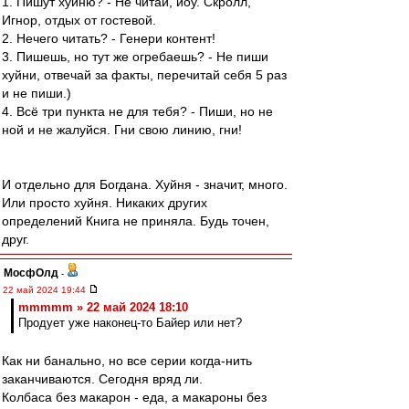
1. Пишут хуйню? - Не читай, йоу. Скролл,
Игнор, отдых от гостевой.
2. Нечего читать? - Генери контент!
3. Пишешь, но тут же огребаешь? - Не пиши
хуйни, отвечай за факты, перечитай себя 5 раз
и не пиши.)
4. Всё три пункта не для тебя? - Пиши, но не
ной и не жалуйся. Гни свою линию, гни!
И отдельно для Богдана. Хуйня - значит, много.
Или просто хуйня. Никаких других
определений Книга не приняла. Будь точен,
друг.
МосфОлд
-
22 май 2024 19:44
mmmmm » 22 май 2024 18:10
Продует уже наконец-то Байер или нет?
Как ни банально, но все серии когда-нить
заканчиваются. Сегодня вряд ли.
Колбаса без макарон - еда, а макароны без