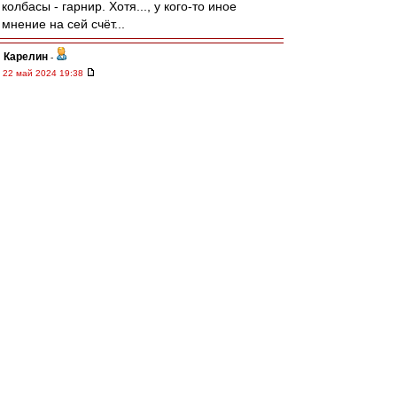
колбасы - гарнир. Хотя..., у кого-то иное
мнение на сей счёт...
Карелин
-
22 май 2024 19:38
Уважаемые Красно-Белые друзья!
Сердечно благодарю всех за поздравления,
добрые пожелания, музыкальные подарки..
ВВсем искренне желаю крепкого здоровья,
бодрого присутствия спартаковского духа,
мира и всего самого наилучшего. Спасибо!
Читая вчерашнюю Книгу, громко радовался.
Думается, что это естественно, когда люди,
разбирающиеся в футболе, пишут ещё и
талантливые стихи. Это было здорово, ребят!
Спасибо всем!
Наверно, я счастливец(?), так как в стихах не
разбираюсь (потому что не понимаю в них
ничего), а значит - нравятся все. Вот такой
неразборчивый беспринципный "кузьмич"
(смеётся). Просто восхищаюсь мастерству
писать свои мысли не прозой.