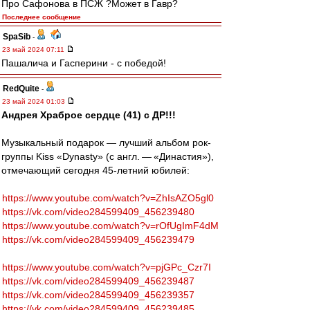
Про Сафонова в ПСЖ ?Может в Гавр?
Последнее сообщение
SpaSib
-
23 май 2024 07:11
Пашалича и Гасперини - с победой!
RedQuite
-
23 май 2024 01:03
Андрея Храброе сердце (41) с ДР!!!
Музыкальный подарок — лучший альбом рок-
группы Kiss «Dynasty» (с англ. — «Династия»),
отмечающий сегодня 45-летний юбилей:
https://www.youtube.com/watch?v=ZhIsAZO5gl0
https://vk.com/video284599409_456239480
https://www.youtube.com/watch?v=rOfUgImF4dM
https://vk.com/video284599409_456239479
https://www.youtube.com/watch?v=pjGPc_Czr7I
https://vk.com/video284599409_456239487
https://vk.com/video284599409_456239357
https://vk.com/video284599409_456239485