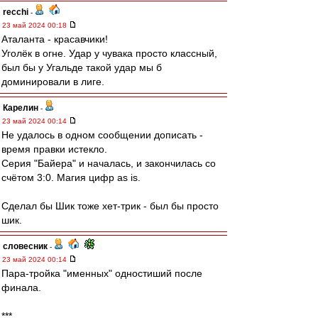
recchi
-
23 май 2024 00:18
Аталанта - красавчики!
Уголёк в огне. Удар у чувака просто классный,
был бы у Угальде такой удар мы б
доминировали в лиге.
Карелин
-
23 май 2024 00:14
Не удалось в одном сообщении дописать -
время правки истекло.
Серия "Байера" и началась, и закончилась со
счётом 3:0. Магия цифр as is.
Сделал бы Шик тоже хет-трик - был бы просто
шик.
словесник
-
23 май 2024 00:14
Пара-тройка "именных" одностиший после
финала.
***