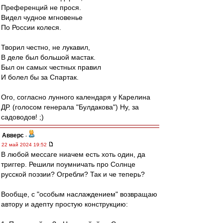
Преференций не прося.
Видел чудное мгновенье
По России колеся.
Творил честно, не лукавил,
В деле был большой мастак.
Был он самых честных правил
И болел бы за Спартак.
Ого, согласно лунного календаря у Карелина
ДР. (голосом генерала "Булдакова") Ну, за
садоводов! ;)
Авверс
-
22 май 2024 19:52
В любой мессаге ниачем есть хоть один, да
триггер. Решили поумничать про Солнце
русской поэзии? Огребли? Так и че теперь?
Вообще, с "особым наслаждением" возвращаю
автору и адепту простую конструкцию: