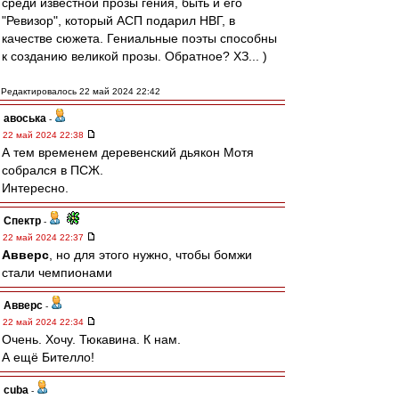
среди известной прозы гения, быть и его
"Ревизор", который АСП подарил НВГ, в
качестве сюжета. Гениальные поэты способны
к созданию великой прозы. Обратное? ХЗ... )
Редактировалось 22 май 2024 22:42
авоська
-
22 май 2024 22:38
А тем временем деревенский дьякон Мотя
собрался в ПСЖ.
Интересно.
Спектр
-
22 май 2024 22:37
Авверс
, но для этого нужно, чтобы бомжи
стали чемпионами
Авверс
-
22 май 2024 22:34
Очень. Хочу. Тюкавина. К нам.
А ещё Бителло!
cuba
-