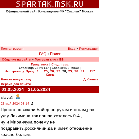
Официальный сайт болельщиков ФК "Спартак" Москва
Полная версия
Вход
•
Регистрация
FAQ
•
Поиск
Общение на сайте
Гостевая книга ВВ
»
Пред. тема
|
След. тема
Страница
28
из
117
[ Сообщений: 5840 ]
На страницу
Пред.
1
...
25
,
26
,
27
,
28
,
29
,
30
,
31
...
117
След.
Начать новую тему
Добавить
Версия для печати
01.05.2024 - 31.05.2024
slava1
-
23 май 2024 08:14
Просто повязали Байер по рукам и ногам,раз
уж у Лакимена так пошло,хотелось 0-4 ,
ну и Миранчука почему не
поздравить,россиянин,да и имел отношение
красно-белым.