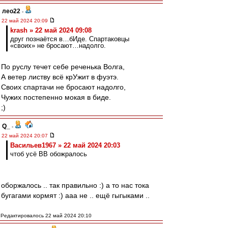
лео22
-
22 май 2024 20:09
krash » 22 май 2024 09:08
друг познаётся в…бИде. Спартаковцы
«своих» не бросают…надолго.
По руслу течет себе реченька Волга,
А ветер листву всё крУжит в фуэтэ.
Своих спартачи не бросают надолго,
Чужих постепенно мокая в биде.
;)
Q_
-
22 май 2024 20:07
Васильев1967 » 22 май 2024 20:03
чтоб усё ВВ обожралось
оборжалось .. так правильно :) а то нас тока
бугагами кормят :) ааа не .. ещё гыгыками ..
Редактировалось 22 май 2024 20:10