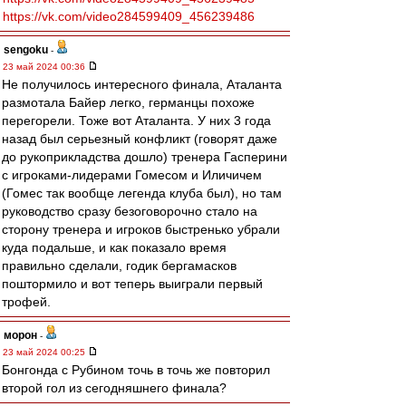
https://vk.com/video284599409_456239486
sengoku
-
23 май 2024 00:36
Не получилось интересного финала, Аталанта
размотала Байер легко, германцы похоже
перегорели. Тоже вот Аталанта. У них 3 года
назад был серьезный конфликт (говорят даже
до рукоприкладства дошло) тренера Гасперини
с игроками-лидерами Гомесом и Иличичем
(Гомес так вообще легенда клуба был), но там
руководство сразу безоговорочно стало на
сторону тренера и игроков быстренько убрали
куда подальше, и как показало время
правильно сделали, годик бергамасков
поштормило и вот теперь выиграли первый
трофей.
морон
-
23 май 2024 00:25
Бонгонда с Рубином точь в точь же повторил
второй гол из сегодняшнего финала?