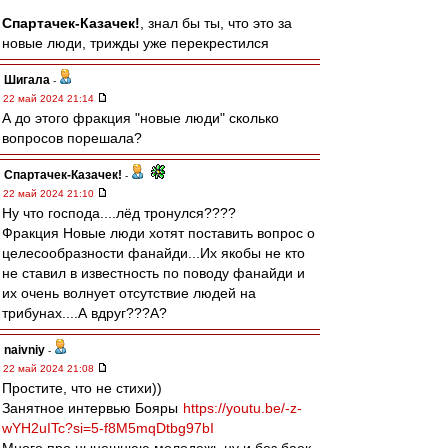
Спартачек-Казачек!
, знал бы ты, что это за
новые люди, трижды уже перекрестился
Шигала
-
22 май 2024 21:14
А до этого фракция "новые люди" сколько
вопросов порешала?
Спартачек-Казачек!
-
22 май 2024 21:10
Ну что господа....лёд тронулся????
Фракция Новые люди хотят поставить вопрос о
целесообразности фанайди...Их якобы не кто
не ставил в известность по поводу фанайди и
их очень волнует отсутствие людей на
трибунах....А вдруг???А?
naivniy
-
22 май 2024 21:08
Простите, что не стихи))
Занятное интервью Бояры
https://youtu.be/-z-
wYH2uITc?si=5-f8M5mqDtbg97bI