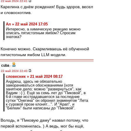
22 май 2024 22:41
Карелина с днём рождения! Будь здоров, весел
и словоохотлив.
Ал » 22 май 2024 17:05
Интересно, а химическую реакцию можно
описать пятистопным ямбом? Спросим
знатока?
Конечно можно. Скармливаешь её обученной
пятистопным ямбом LLM модели.
cuba
-
22 май 2024 22:40
словесник » 21 май 2024 08:17
Андрюш, здесь не обязательно
заморачиваться обоснованиями (хотя
занятное дело; можно "развернуться", как
Вадим :-) ). Ещё за семь лет до "Пиковой", в
6-й главе исстрадавшегося за последние
сутки "Онегина" он обронил знаменитое "Лета
к суровой прозе клонят...". И "Арап", и
"Белкин" были написаны до "Пиковой".
Володь, я "Пиковую даму" назвал потому, что
первой вспомнилась. ) А ведь, мог бы ещё,