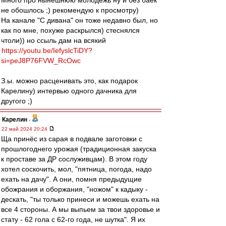
Много про нынешнюю молодежь ну и без баек
не обошлось ;) рекомендую к просмотру)
На канале "С дивана" он тоже недавно был, но
как по мне, похуже раскрылся) стеснялся
чтоли)) но ссыль дам на всякий
https://youtu.be/IefyslcTiDY?
si=peJ8P76FVW_RcOwc
З.ы. можно расценивать это, как подарок
Карелину) интервью одного дачника для
другого ;)
Карелин
-
22 май 2024 20:24
Ща принёс из сарая в подвале заготовки с
прошлогоднего урожая (традиционная закуска
к проставе за ДР сослуживцам). В этом году
хотел соскочить, мол, "пятница, погода, надо
ехать на дачу". А они, помня предыдущие
обожрания и оборжания, "ножом" к кадыку -
дескать, "ты только принеси и можешь ехать на
все 4 стороны. А мы выпьем за твои здоровье и
стату - 62 гола с 62-го года, не шутка". Я их