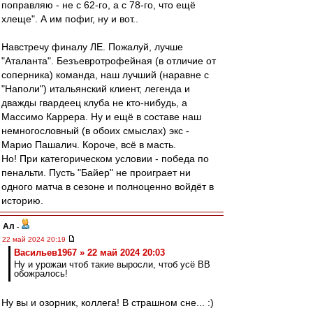
поправляю - не с 62-го, а с 78-го, что ещё
хлеще". А им пофиг, ну и вот..
Навстречу финалу ЛЕ. Пожалуй, лучше
"Аталанта". Безъевротрофейная (в отличие от
соперника) команда, наш лучший (наравне с
"Наполи") итальянский клиент, легенда и
дважды гвардеец клуба не кто-нибудь, а
Массимо Каррера. Ну и ещё в составе наш
немногословный (в обоих смыслах) экс -
Марио Пашалич. Короче, всё в масть.
Но! При категорическом условии - победа по
пенальти. Пусть "Байер" не проиграет ни
одного матча в сезоне и полноценно войдёт в
историю.
Ал
-
22 май 2024 20:19
Васильев1967 » 22 май 2024 20:03
Ну и урожаи чтоб такие выросли, чтоб усё ВВ
обожралось!
Ну вы и озорник, коллега! В страшном сне... :)